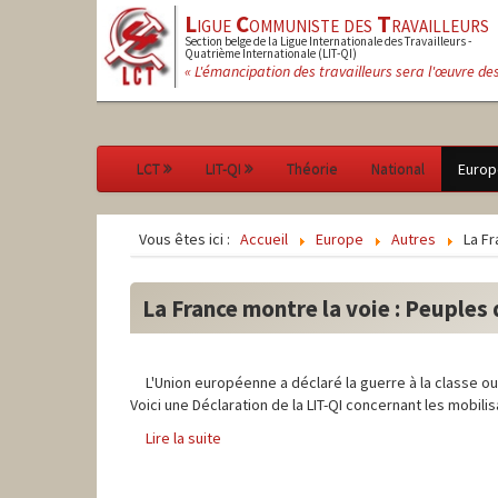
L
igue
C
ommuniste des
T
ravailleurs
Section belge de la Ligue Internationale des Travailleurs -
Quatrième Internationale (LIT-QI)
« L'émancipation des travailleurs sera l'œuvre de
LCT
LIT-QI
Théorie
National
Europ
Vous êtes ici :
Accueil
Europe
Autres
La Fr
La France montre la voie : Peuples 
L'Union européenne a déclaré la guerre à la classe o
Voici une Déclaration de la LIT-QI concernant les mobil
Lire la suite