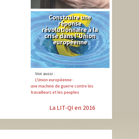
Construire une
Syndical
réponse
révolutionnaire à la
crise dans l'Union
européenne
Voir aussi :
L'Union européenne :
une machine de guerre contre les
travailleurs et les peuples
La LIT-QI en 2016