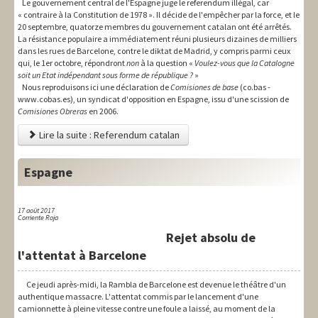
Le gouvernement central de l'Espagne juge le referendum illégal, car
« contraire à la Constitution de 1978 ». Il décide de l'empêcher par la force, et le
20 septembre, quatorze membres du gouvernement catalan ont été arrêtés.
La résistance populaire a immédiatement réuni plusieurs dizaines de milliers
dans les rues de Barcelone, contre le diktat de Madrid, y compris parmi ceux
qui, le 1er octobre, répondront
non
à la question «
Voulez-vous que la Catalogne
soit un Etat indépendant sous forme de république ?
»
Nous reproduisons ici une déclaration de
Comisiones de base
(co.bas -
www.cobas.es), un syndicat d'opposition en Espagne, issu d'une scission de
Comisiones Obreras
en 2006.
Lire la suite : Referendum catalan
Espagne
17 aoüt 2017
Corriente Roja
Rejet absolu de
l'attentat à Barcelone
Ce jeudi après-midi, la Rambla de Barcelone est devenue le théâtre d'un
authentique massacre. L'attentat commis par le lancement d'une
camionnette à pleine vitesse contre une foule a laissé, au moment de la