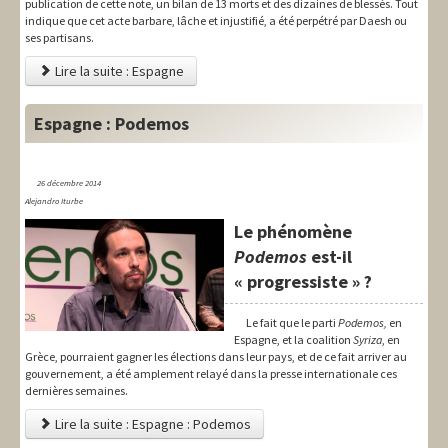
publication de cette note, un bilan de 13 morts et des dizaines de blessés. Tout
indique que cet acte barbare, lâche et injustifié, a été perpétré par Daesh ou
ses partisans.
Lire la suite : Espagne
Espagne : Podemos
26 décembre 2014
Alejandro Iturbe
Le phénomène
Podemos
est-il
« progressiste » ?
Le fait que le parti
Podemos,
en
Espagne, et la coalition
Syriza
, en
Grèce, pourraient gagner les élections dans leur pays, et de ce fait arriver au
gouvernement, a été amplement relayé dans la presse internationale ces
dernières semaines.
Lire la suite : Espagne : Podemos