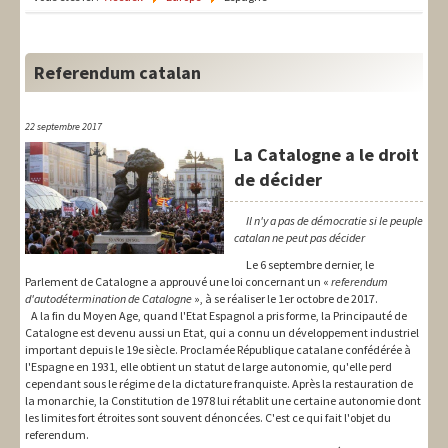
LIT-QI
Théorie
Referendum catalan
National
Europe
22 septembre 2017
La Catalogne a le droit
International
de décider
Syndical
Il n'y a pas de démocratie si le peuple
catalan ne peut pas décider
Social
Le 6 septembre dernier, le
Parlement de Catalogne a approuvé une loi concernant un «
referendum
Thèmes
d'autodétermination de Catalogne
», à se réaliser le 1er octobre de 2017.
A la fin du Moyen Age, quand l'Etat Espagnol a pris forme, la Principauté de
Catalogne est devenu aussi un Etat, qui a connu un développement industriel
important depuis le 19e siècle. Proclamée République catalane confédérée à
l'Espagne en 1931, elle obtient un statut de large autonomie, qu'elle perd
cependant sous le régime de la dictature franquiste. Après la restauration de
la monarchie, la Constitution de 1978 lui rétablit une certaine autonomie dont
les limites fort étroites sont souvent dénoncées. C'est ce qui fait l'objet du
referendum.