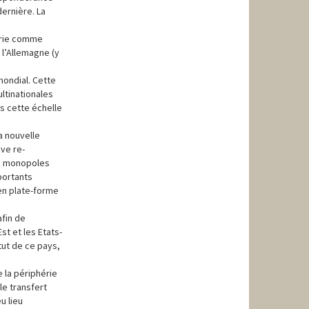
dernière. La
hérie comme
l’Allemagne (y
mondial. Cette
ultinationales
s cette échelle
a nouvelle
ive re-
re monopoles
mportants
 en plate-forme
afin de
st et les Etats-
tut de ce pays,
e la périphérie
le transfert
u lieu