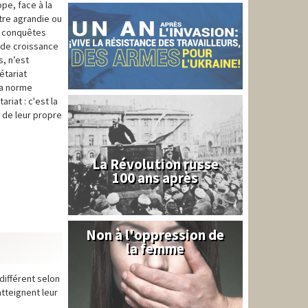
pe, face à la
tre agrandie ou
es conquêtes
e de croissance
, n’est
étariat
la norme
iat : c'est la
 de leur propre
La Révolution russe
100 ans après
Non à l'oppression de
Syrie
la femme
différent selon
tteignent leur
,