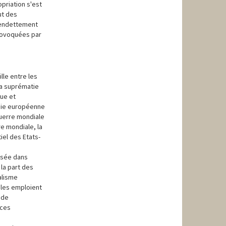
priation s'est
ut des
’endettement
provoquées par
lle entre les
 la suprématie
que et
onie européenne
Guerre mondiale
e mondiale, la
iel des Etats-
isée dans
 la part des
alisme
ales emploient
 de
 ces