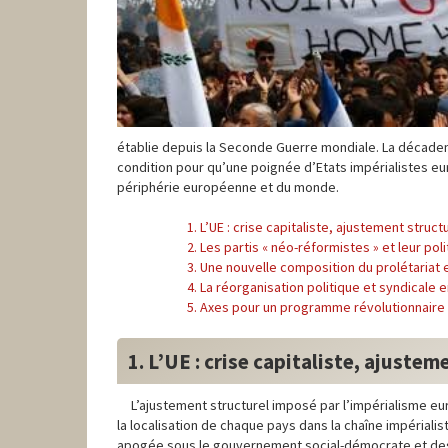
établie depuis la Seconde Guerre mondiale. La décadenc
condition pour qu’une poignée d’Etats impérialistes eu
périphérie européenne et du monde.
1. L’UE : crise capitaliste, ajustement struct
2. Les partis « néo-réformistes » et leur pol
3. Une nouvelle composition du prolétariat
4. La réorganisation politique et syndicale 
5. Axes pour un programme révolutionnaire
1. L’UE : crise capitaliste, ajustem
L’ajustement structurel imposé par l’impérialisme eur
la localisation de chaque pays dans la chaîne impéria
apogée sous le gouvernement social-démocrate et des V