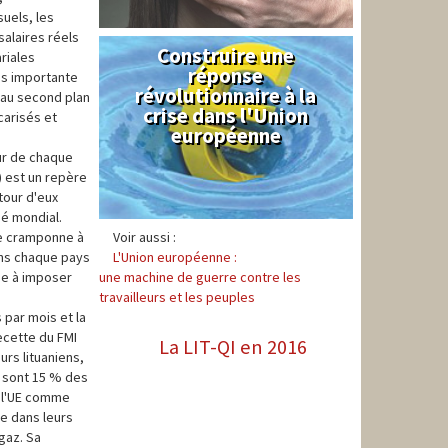
suels, les
salaires réels
Construire une
Syndical
riales
réponse
lus importante
révolutionnaire à la
s au second plan
crise dans l'Union
carisés et
européenne
eur de chaque
) est un repère
tour d'eux
hé mondial.
 se cramponne à
Voir aussi :
dans chaque pays
L'Union européenne :
ée à imposer
une machine de guerre contre les
travailleurs et les peuples
 par mois et la
recette du FMI
La LIT-QI en 2016
urs lituaniens,
e sont 15 % des
à l'UE comme
e dans leurs
gaz. Sa