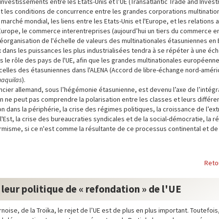
nvestissements entre les Etats-Unis et l’UE (Transatlantic Trade and Inves
ont les conditions de concurrence entre les grandes corporations multination
arché mondial, les liens entre les Etats-Unis et l'Europe, et les relations a
 l’Europe, le commerce interentreprises (aujourd’hui un tiers du commerce en
réorganisation de l'échelle de valeurs des multinationales étasuniennes en
 dans les puissances les plus industrialisées tendra à se répéter à une éch
 le rôle des pays de l'UE, afin que les grandes multinationales européenn
 celles des étasuniennes dans l'ALENA (Accord de libre-échange nord-améric
aquilas
).
ancier allemand, sous l’hégémonie étasunienne, est devenu l’axe de l’intégr
 ne peut pas comprendre la polarisation entre les classes et leurs différe
 dans la périphérie, la crise des régimes politiques, la croissance de l’ex
l'Est, la crise des bureaucraties syndicales et de la social-démocratie, la r
misme, si ce n'est comme la résultante de ce processus continental et de 
Reto
 leur politique de « refondation » de l'UE
oise, de la Troïka, le rejet de l’UE est de plus en plus important. Toutefois,