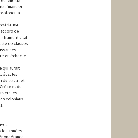
e échelle de
tal financier
pprofondit à
impérieuse
l’accord de
instrument vital
lutte de classes
uissances
re en échec le
 qui aurait
luées, les
 du travail et
a Grèce et du
envers les
res coloniaux
s.
 avec
ns les années
 prépondérance