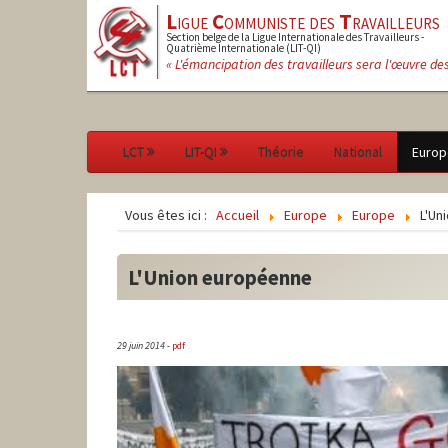
L
igue
C
ommuniste des
T
ravailleurs
Section belge de la Ligue Internationale des Travailleurs -
Quatrième Internationale (LIT-QI)
« L'émancipation des travailleurs sera l'œuvre de
LCT
LIT-QI
Théorie
National
Europ
Vous êtes ici :
Accueil
Europe
Europe
L'Un
L'Union européenne
29 juin 2014
-
pdf