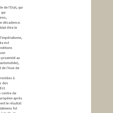
e de l’Etat, qui
 qui
ires,
 de décadence.
blait être le
l’impérialisme,
ka est
onditions
sion
a proximité au
 automobile),
 de l’Asie de
frontées à
ec des
Est.
e centre de
européen après
nt le résultat
aliniens fut