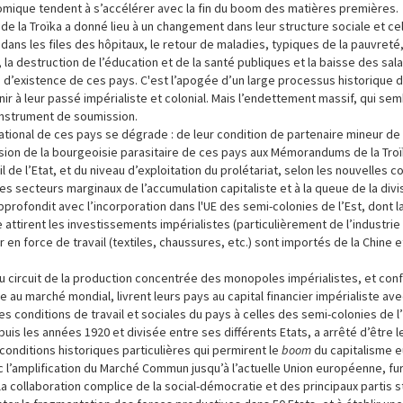
mique tendent à s’accélérer avec la fin du boom des matières premières.
de la Troïka a donné lieu à un changement dans leur structure sociale et cell
dans les files des hôpitaux, le retour de maladies, typiques de la pauvreté,
n, la destruction de l’éducation et de la santé publiques et la baisse des sala
d’existence de ces pays. C'est l’apogée d’un large processus historique
venir à leur passé impérialiste et colonial. Mais l’endettement massif, qui sem
instrument de soumission.
national de ces pays se dégrade : de leur condition de partenaire mineur de 
ission de la bourgeoisie parasitaire de ces pays aux Mémorandums de la Troï
 de l’Etat, et du niveau d’exploitation du prolétariat, selon les nouvelles c
es secteurs marginaux de l’accumulation capitaliste et à la queue de la divi
pprofondit avec l’incorporation dans l'UE des semi-colonies de l’Est, dont l
e attirent les investissements impérialistes (particulièrement de l’industrie
n force de travail (textiles, chaussures, etc.) sont importés de la Chine et
 circuit de la production concentrée des monopoles impérialistes, et con
 au marché mondial, livrent leurs pays au capital financier impérialiste av
les conditions de travail et sociales du pays à celles des semi-colonies de l’
is les années 1920 et divisée entre ses différents Etats, a arrêté d’être l
conditions historiques particulières qui permirent le
boom
du capitalisme 
l’amplification du Marché Commun jusqu’à l’actuelle Union européenne, fure
a collaboration complice de la social-démocratie et des principaux partis st