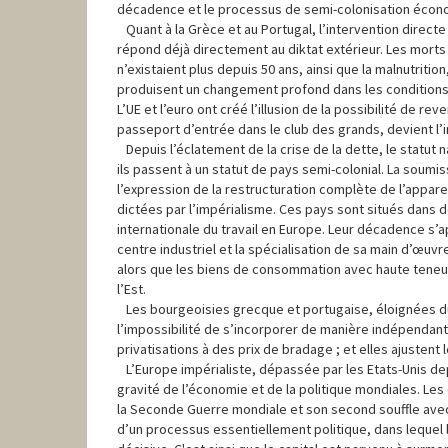
décadence et le processus de semi-colonisation écono
Quant à la Grèce et au Portugal, l’intervention directe 
répond déjà directement au diktat extérieur. Les morts 
n’existaient plus depuis 50 ans, ainsi que la malnutritio
produisent un changement profond dans les conditions 
L’UE et l’euro ont créé l’illusion de la possibilité de re
passeport d’entrée dans le club des grands, devient l’
Depuis l’éclatement de la crise de la dette, le statut 
ils passent à un statut de pays semi-colonial. La soum
l’expression de la restructuration complète de l’appareil
dictées par l’impérialisme. Ces pays sont situés dans d
internationale du travail en Europe. Leur décadence s’a
centre industriel et la spécialisation de sa main d’œuvr
alors que les biens de consommation avec haute teneur e
l’Est.
Les bourgeoisies grecque et portugaise, éloignées du
l’impossibilité de s’incorporer de manière indépendante
privatisations à des prix de bradage ; et elles ajustent 
L’Europe impérialiste, dépassée par les Etats-Unis depu
gravité de l’économie et de la politique mondiales. Les 
la Seconde Guerre mondiale et son second souffle avec 
d’un processus essentiellement politique, dans lequel l