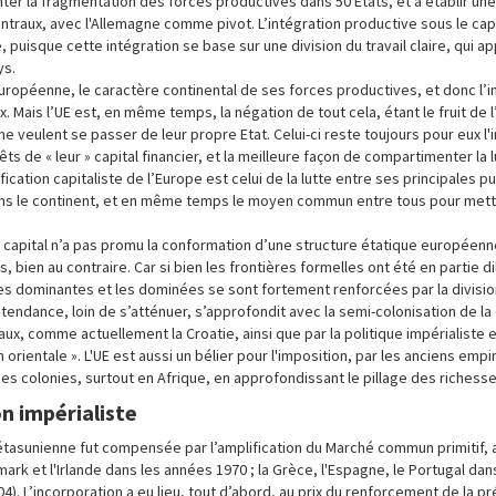
nter la fragmentation des forces productives dans 50 Etats, et à établir un
traux, avec l'Allemagne comme pivot. L’intégration productive sous le capi
, puisque cette intégration se base sur une division du travail claire, qui a
ys.
uropéenne, le caractère continental de ses forces productives, et donc l’
x. Mais l’UE est, en même temps, la négation de tout cela, étant le fruit de 
e veulent se passer de leur propre Etat. Celui-ci reste toujours pour eux l'
ts de « leur » capital financier, et la meilleure façon de compartimenter la 
cation capitaliste de l’Europe est celui de la lutte entre ses principales p
ns le continent, et en même temps le moyen commun entre tous pour mett
capital n’a pas promu la conformation d’une structure étatique européenne
bien au contraire. Car si bien les frontières formelles ont été en partie di
s dominantes et les dominées se sont fortement renforcées par la division
te tendance, loin de s’atténuer, s’approfondit avec la semi-colonisation de l
ux, comme actuellement la Croatie, ainsi que par la politique impérialiste 
rientale ». L'UE est aussi un bélier pour l'imposition, par les anciens empi
es colonies, surtout en Afrique, en approfondissant le pillage des richesse
 impérialiste
étasunienne fut compensée par l’amplification du Marché commun primitif,
ark et l'Irlande dans les années 1970 ; la Grèce, l'Espagne, le Portugal da
004). L’incorporation a eu lieu, tout d’abord, au prix du renforcement de la