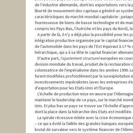
de l’industrie allemande, dont les exportations vers la 
liberté de mouvement des capitaux a généré un système
caractéristiques du marché mondial capitaliste : juxta
fournisseuse de biens de basse technologie et de main
compris les Pays-Bas, l’Autriche et les pays du Nord), la
A partir de là, il n’y a déjà plus la possibilité pour l
intégration productive organisée par le capital financier 
de l’automobile dans les pays de l’Est équivaut à 17 
hiérarchique, qui a à sa tête le capital financier alleman
D'autre part,
l’ajustement structurel
européen en cours,
division mondiale du travail, produit de la restauration 
colonisatrice de l'impérialisme dans les années 1990.
furent modifiées profondément par la surexploitation et l
investissements impérialistes (avec les entreprises ét
d'exportation pour les Etats-Unis et l'Europe.
L'échelle de production mise en œuvre par l’Allemagne e
maintenir le leadership de ce pays, sur le marché mondia
Unis. Et plus bas un pays se trouve sur l’échelle d’appr
dont la place dans la hiérarchie des Etats est modifiée.
La spirale récessive initiée avec la crise économique en
– ce qui a évité la faillite des grandes banques européen
brutal de survaleur vers le système financier de l’Allemag