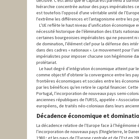
décisive. C'est ainsi que le capital est parvenu à surmo
hiérarchie concentrée autour des pays impérialistes cen
est toutefois l’opposé d'une véritable unité de l’Europe
l'extrême les différences et l’antagonisme entre les pa
L’UE reflète le haut niveau d’unification économique e
nécessité historique de l’élimination des Etats nationau
certaines bourgeoisies impérialistes qui ne peuvent ni n
de domination, l’élément clef pour la défense des intérê
dans des cadres « nationaux ». Le mouvement pour l’unifi
impérialistes pour imposer chacune son hégémonie da
prolétariat.
Le haut degré d’intégration économique atteint par le 
comme objectif d'obtenir la convergence entre les pays, 
frontières économiques et sociales entre les économie
par les bénéfices qu’en retire le capital financier. Cet
Portugal, l’incorporation de nouveaux pays semi-colonia
anciennes républiques de l'URSS, appelée « Association o
européens, de traités néo-coloniaux dans leurs ancienn
Décadence économique et domination
La décadence relative de l’Europe face à l’hégémonie 
l’incorporation de nouveaux pays (l'Angleterre, le Danem
1980 ; et les pays de l’Europe centrale et de l’Est en 2