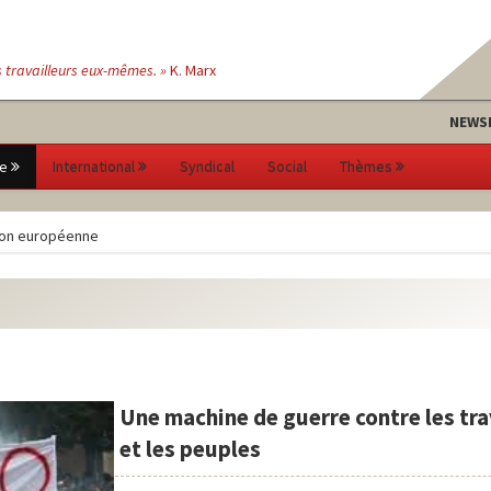
s travailleurs eux-mêmes. »
K. Marx
NEWS
e
International
Syndical
Social
Thèmes
ion européenne
Une machine de guerre contre les tra
et les peuples