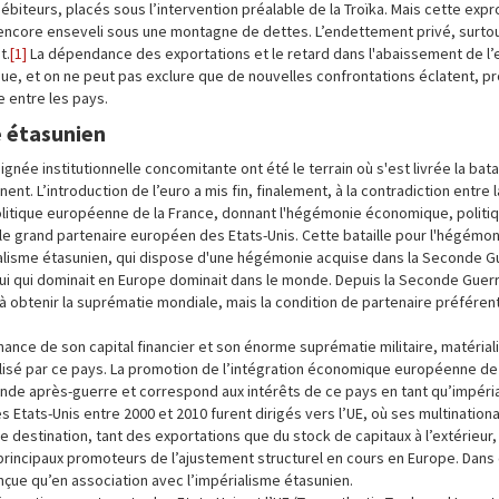
biteurs, placés sous l’intervention préalable de la Troïka. Mais cette expro
, encore enseveli sous une montagne de dettes. L’endettement privé, surto
t.
[1]
La dépendance des exportations et le retard dans l'abaissement de l
e, et on ne peut pas exclure que de nouvelles confrontations éclatent, 
e entre les pays.
e étasunien
née institutionnelle concomitante ont été le terrain où s'est livrée la batai
t. L’introduction de l’euro a mis fin, finalement, à la contradiction entre
olitique européenne de la France, donnant l'hégémonie économique, politi
ue le grand partenaire européen des Etats-Unis. Cette bataille pour l'hégém
ialisme étasunien, qui dispose d'une hégémonie acquise dans la Seconde 
elui qui dominait en Europe dominait dans le monde. Depuis la Seconde Guerr
à obtenir la suprématie mondiale, mais la condition de partenaire préférent
nce de son capital financier et son énorme suprématie militaire, matérial
ralisé par ce pays. La promotion de l’intégration économique européenne de
econde après-guerre et correspond aux intérêts de ce pays en tant qu’impéri
tats-Unis entre 2000 et 2010 furent dirigés vers l’UE, où ses multination
ème destination, tant des exportations que du stock de capitaux à l’extérieur,
 principaux promoteurs de l’ajustement structurel en cours en Europe. Dans
çue qu’en association avec l’impérialisme étasunien.