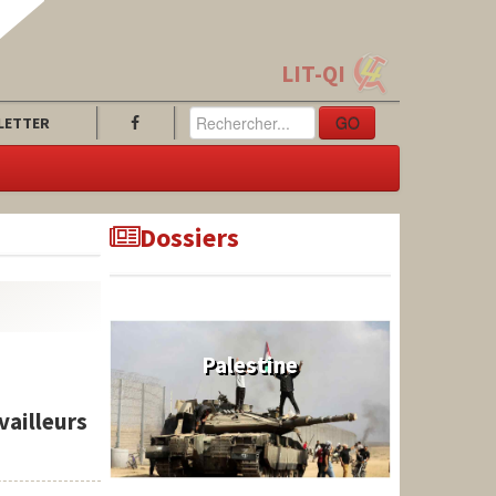
LIT-QI
GO
LETTER
Dossiers
Palestine
vailleurs