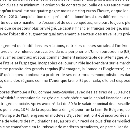
ation du salaire minimum, la création de contrats poubelle de 400 euros men
est qu'un travailleur sur quatre gagne moins de cinq euros l’heure, et que les 
 et 2010. L’amplification de la précarité a donné lieu à des différences sala
ratie ouvrière maintienne l’essentiel de ses conquêtes, une part toujours p
e que ce secteur plus privilégié. Le capital financier français ou belge, mi
avec l’objectif d’augmenter qualitativement le secteur des travailleurs pré
.
ngement qualitatif dans les relations, entre les classes sociales à l’intéri
avec une virulence particulière dans la périphérie. L’Union européenne (UE
périalismes centraux et sous commandement indiscutable de l'Allemagne. Au
 l’Italie et l’Espagne, incapables de jouer un rôle indépendant sur le marc
comme parasite des grands requins (l'Allemagne, la France et l'Angleterre),
e l'UE qu'elle peut continuer à profiter de ses entreprises monopolistiques 
te, dans des régions comme l'Amérique latine. Et pour cela, elle est dispos
s.
orporés d'emblée à l’UE comme
semi-colonies
, avec des salaires de 350 euros
étitivité internationale exigée de la périphérie par le capital financier. La 
 tragédie sociale. Après avoir réduit de 30 % le salaire nominal des travaille
 pensions, 10 % de la population a émigré pour fuir la faim. En Bulgarie, c
de l’Europe de l'Est, érigées en modèles d’ajustement, ont été incorporées 
e valeurs des multinationales, au prix d’un recul de plus d’un demi-siècl
Russie se transforme en fournisseur de matières premières, en particulier de 