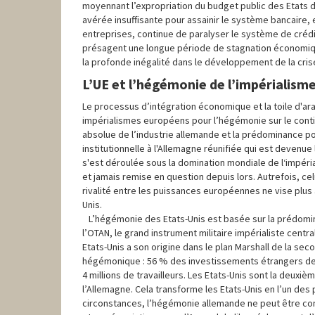
moyennant l’expropriation du budget public des Etats dé
avérée insuffisante pour assainir le système bancaire
entreprises, continue de paralyser le système de crédi
présagent une longue période de stagnation économiqu
la profonde inégalité dans le développement de la cris
L’UE et l’hégémonie de l’impérialism
Le processus d’intégration économique et la toile d'araig
impérialismes européens pour l’hégémonie sur le continen
absolue de l’industrie allemande et la prédominance p
institutionnelle à l'Allemagne réunifiée qui est deven
s'est déroulée sous la domination mondiale de l‘impér
et jamais remise en question depuis lors. Autrefois, c
rivalité entre les puissances européennes ne vise plus 
Unis.
L’hégémonie des Etats-Unis est basée sur la prédomina
l’OTAN, le grand instrument militaire impérialiste cent
Etats-Unis a son origine dans le plan Marshall de la s
hégémonique : 56 % des investissements étrangers des E
4 millions de travailleurs. Les Etats-Unis sont la deuxi
l’Allemagne. Cela transforme les Etats-Unis en l’un des
circonstances, l’hégémonie allemande ne peut être con