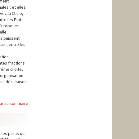
tment
ales ; et elles
vec la Chine,
tre les Etats-
 Europe, et
elle
es puissent
ain, entre les
ation
ntes fractions
trême droite,
éorganisation
sa déclinaison
ur au sommaire
 les partis qui