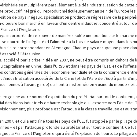
périphérie se multiplièrent parallèlement à la désindustrialisation de cette 
 productif intégré qui reproduit méticuleusement au sein de l'Europe les
position de pays inégaux, spécialisation productive régressive de la périp
-d'œuvre bon marché en faveur d’un centre industriel concentré autour de 
 France et l’Angleterre.
es pays incorporés de retrouver de manière isolée une position sur le marché 
se nourrit de l’inégalité et l'alimente à la fois : le salaire moyen dans les m
% du salaire correspondant en Allemagne. Chaque pays occupe une place dan
d associé à l'étasunien.
 accéléré par la crise initiée en 2007, ne peut être compris en dehors de l
du capitalisme en Chine, dans l'URSS et dans les pays de l'Est, et de l’offens
 Les conditions générales de l’économie mondiale et de la concurrence ent
’industrialisation accélérée de la Chine (et de l’Asie de l’Est) à partir d'i
asuniennes à l'avant-garde) qui l'ont transformée en « usine du monde » et
xige une autre norme d’exploitation du prolétariat sur tout le continent, 
l des biens industriels de haute technologie qu'il exporte vers l’Asie de l’E
ovisionnement, plus profonde est l’attaque à la classe travailleuse et au sta
 2007, et qui a entraîné tous les pays de l’UE, fut stoppée par le pillage d
nes – et par l'attaque profonde au prolétariat sur tout le continent. Ce fut 
ne, la France et l'Angleterre qui a évité l’explosion de l’euro. Le pillage a e