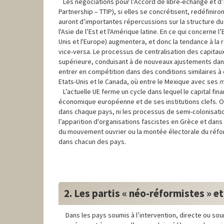
Les négociations pour l’Accord de libre-échange et d’i
Partnership – TTIP), si elles se concrétisent, redéfinir
auront d’importantes répercussions sur la structure du m
l'Asie de l’Est et l'Amérique latine. En ce qui concerne
Unis et l'Europe) augmentera, et donc la tendance à la 
vice-versa. Le processus de centralisation des capitaux
supérieure, conduisant à de nouveaux ajustements dans
entrer en compétition dans des conditions similaires à
Etats-Unis et le Canada, où entre le Mexique avec ses
m
L’actuelle UE ferme un cycle dans lequel le capital fin
économique européenne et de ses institutions clefs. On
dans chaque pays, ni les processus de semi-colonisation
l’apparition d'organisations fascistes en Grèce et dans 
du mouvement ouvrier ou la montée électorale du réfor
dans chacun des pays.
2. Les partis « néo-réformistes » et
Dans les pays soumis à l’intervention, directe ou sourn