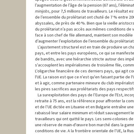
l’augmentation de l’âge de la pension (67 ans), l’élimin
minijobs
, pour 7,5 millions de travailleurs. Le résultat 
de l’ensemble du prolétariat ont chuté de 7 % entre 2000
abyssales, de près de 40 %. Bien que la vieille aristoc
du prolétariat n’a pas accès aux mêmes conditions de vi
face à son chef de file allemand, maintient son modèle 
d’augmenter l’exploitation de l’ensemble du prolétariat
L’ajustement structurel est en train de produire un cha
pays, et entre les pays européens, ce qui se manifeste 
de bandits, avec une hiérarchie stricte autour des im
s'accouplent les impérialismes de troisième file, comme
L'oligarchie financière de ces derniers pays, qui agit 
l'UE. La raison est que ce n'est qu'en faisant partie d
et à agir, comme partenaire mineure du club impérialis
les pires sacrifices aux prolétariats des pays respectif
La surexploitation des pays de l’Europe de l'Est, inc
retraite à 75 ans, est la référence pour affronter la comp
et de l’UE dictée en Lituanie et en Bulgarie entraîne une
rabaissé leur salaire minimum et réduit sauvagement les
travailleurs qui ont quitté le pays. Les semi-colonies 
une réserve de main-d'œuvre bon marché dans la gamme d
conditions de vie. A la frontière orientale de l’UE, la 