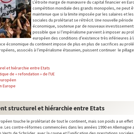
L’étroite marge de manœuvre du capital financier en Euro
compétition mondiale des grands monopoles, ne peut ê
maintenue que si la limite imposée par les salaires et l
sociales du prolétariat se rétrécit. Une nouvelle périod
économique, soutenue par de nouveaux investissements
possible que si l’impérialisme parvient à imposer au prol
européen des conditions d’existence très inférieures à 
e économique du continent impose de plus en plus de sacrifices au prolétar
ropéens, associés à l’impérialisme étasunien, puissent continuer le pillage
urel et hiérarchie entre Etats
itique de « refondation » de l'UE
 européen
en Europe
ent structurel et hiérarchie entre Etats
opéen touche le prolétariat de tout le continent, mais son poids a un effet 
liste. Les contre-réformes commencées dans les années 1990 en Allemagne a
erts de Schröder, avec la coupe et l’unification des prestations sociales