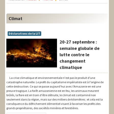
LIT-QI
Théorie
Climat
National
Europe
Déclarations de la LIT
20-27 septembre :
International
semaine globale de
Syndical
lutte contre le
changement
Social
climatique
Thèmes
La crise climatique et environnementale n'est pas le produit d'une
catastrophe naturelle. Le profit du capitalisme impérialiste est à l'origine de
cette destruction. Ce qui se passe aujourd'hui avec l'Amazonie en est une
preuve tragique. La forêt amazonienne est en feu, les animaux meurent
brûlés, la flore est en train d'être détruite, le climat est contaminé non
seulement dans la région, mais sur des milliers de kilomètres ; et cela est la
conséquence du défrichement démentiel visant à favoriser les profits des
grands propriétaires, des sociétés minières et forestières.