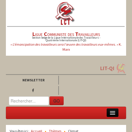
L
igue
C
ommuniste des
T
ravailleurs
Section belge de la Ligue Internationale des Travailleurs -
Quatrième Internationale (LIT-QI)
« L'émancipation des travailleurs sera l'œuvre des travailleurs eux-mêmes. »
K.
Marx
LIT-QI
NEWSLETTER
GO
LCT
Vous êtes ici :
Accueil
Thèmes
Climat