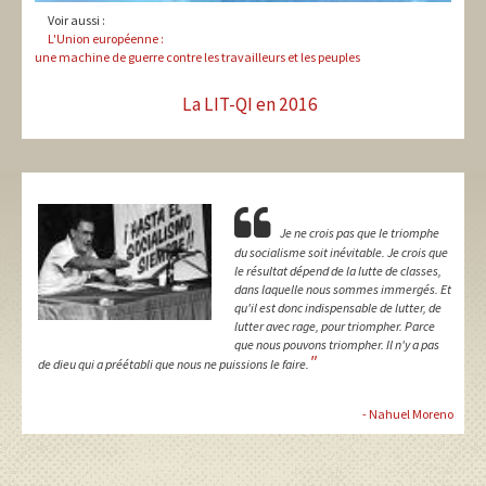
Voir aussi :
L'Union européenne :
une machine de guerre contre les travailleurs et les peuples
La LIT-QI en 2016
Je ne crois pas que le triomphe
du socialisme soit inévitable. Je crois que
le résultat dépend de la lutte de classes,
dans laquelle nous sommes immergés. Et
qu'il est donc indispensable de lutter, de
lutter avec rage, pour triompher. Parce
que nous pouvons triompher. Il n'y a pas
"
de dieu qui a préétabli que nous ne puissions le faire.
- Nahuel Moreno