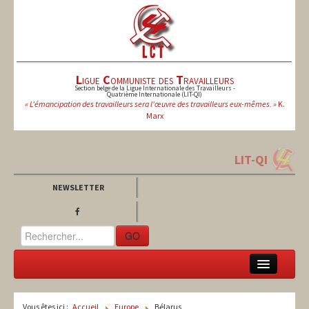
L
igue
C
ommuniste des
T
ravailleurs
Section belge de la Ligue Internationale des Travailleurs -
Quatrième Internationale (LIT-QI)
« L'émancipation des travailleurs sera l'œuvre des travailleurs eux-mêmes. »
K.
Marx
LIT-QI
NEWSLETTER
GO
LCT
Vous êtes ici :
Accueil
Europe
Bélarus