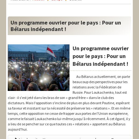
LIT-QI
Théorie
Un programme ouvrier pour le pays : Pour un
National
Bélarus indépendant !
Europe
Un programme ouvrier
International
pour le pays : Pour un
Bélarus indépendant !
Syndical
Au Bélarus actuellement, on parle
Social
beaucoup des perspectives pour les
relations avec la Fédération de
Thèmes
Russie. Pour Loukachenko, tout est
clair : il s'est jeté dans les bras de son « grand frère » dans le club des
dictateurs. Mais l'opposition s'incline de plus en plus devant Poutine, espérant
sa faveur et insistant sur la nécessité de préserver les « relations ». Et en même
temps, cette opposition ne cesse de frapper aux portes de l'Union européenne,
comme le faisait Loukachenko lui-même jusqu'à récemment. À cet égard, il y
a lieu de se pencher sur ce que toutes ces « relations » apportent au Bélarus
aujourd'hui.