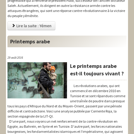
progressiste qui a renversé le président Hadi, successeur de l'ancien dictateur
Saleh. Actuellement, ils dirigent en outre la résistance armée contre les
attaques étrangères, qui sont une réponse contre-révolutionnaire à la victoire
du peuple yéménite.
Lire la suite : Yémen
Printemps arabe
29 août 2016
Le printemps arabe
est-il toujours vivant ?
Les révolutions arabes, qui ont
commencé en décembre 2010 en
Tunisie et se sont répandues comme
une traînée de poudre dans presque
tous les pays d'Afrique du Nord et du Moyen-Orient, passent par une période
difficile et contradictoire. Voici une analyse publiée par Corriente Roja, la
section espagnole de la LIT-QI.
D'une part, nous voyons un net renforcement de la contre-révolution en
Egypte, au Bahreïn, en Syrie et en Tunisie. D'autre part, les forces nationales
bourgeoises, les fondamentalistes islamiques et l'impérialisme, qui agissent