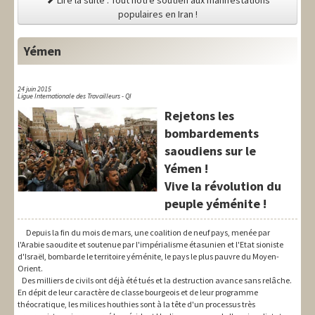
populaires en Iran !
Yémen
24 juin 2015
Ligue Internationale des Travailleurs - QI
Rejetons les
bombardements
saoudiens sur le
Yémen !
Vive la révolution du
peuple yéménite !
Depuis la fin du mois de mars, une coalition de neuf pays, menée par
l'Arabie saoudite et soutenue par l'impérialisme étasunien et l'Etat sioniste
d'Israël, bombarde le territoire yéménite, le pays le plus pauvre du Moyen-
Orient.
Des milliers de civils ont déjà été tués et la destruction avance sans relâche.
En dépit de leur caractère de classe bourgeois et de leur programme
théocratique, les milices houthies sont à la tête d'un processus très