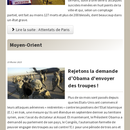
de Paris, suite à une série d'attaques
suicides menées en huit points de la
ville et qui, selon un comptage
partiel, ont fait au moins 127 morts et plus de 200 blessés, dont beaucoup dans
un état grave.
Lire la suite : Attentats de Paris
Moyen-Orient
15 février 2015
Rejetons la demande
d’Obama d'envoyer
des troupes !
Plus de six mois sont passés depuis
que les Etats-Unis ont commencé
leurs attaques aériennes « restreintes » contre les positions de l’Etat Islamique
(E.I.) en Irak, une mesure qu’ils ont étendue en septembre dernier au territoire
syrien, avec l’aval du dictateur al Assad. Et maintenant, le Président Obama a
demandé au parlement de son pays, le Congrès, l’autorisation formelle de
pouvoir engager des troupes au sol contre l’E.I. pour une période de trois ans et