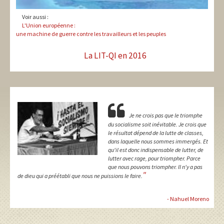
Voir aussi :
L'Union européenne :
une machine de guerre contre les travailleurs et les peuples
La LIT-QI en 2016
Je ne crois pas que le triomphe
du socialisme soit inévitable. Je crois que
le résultat dépend de la lutte de classes,
dans laquelle nous sommes immergés. Et
qu'il est donc indispensable de lutter, de
lutter avec rage, pour triompher. Parce
que nous pouvons triompher. Il n'y a pas
"
de dieu qui a préétabli que nous ne puissions le faire.
- Nahuel Moreno