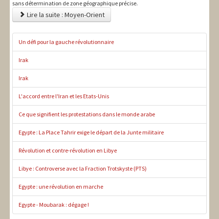
sans détermination de zone géographique précise.
Lire la suite : Moyen-Orient
Un défi pour la gauche révolutionnaire
Irak
Irak
L'accord entre l'Iran et les Etats-Unis
Ce que signifient les protestations dans le monde arabe
Egypte : La Place Tahrir exige le départ de la Junte militaire
Révolution et contre-révolution en Libye
Libye : Controverse avec la Fraction Trotskyste (PTS)
Egypte : une révolution en marche
Egypte - Moubarak : dégage !