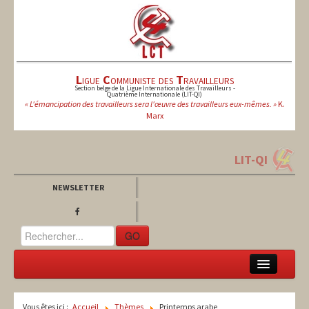
L
igue
C
ommuniste des
T
ravailleurs
Section belge de la Ligue Internationale des Travailleurs -
Quatrième Internationale (LIT-QI)
« L'émancipation des travailleurs sera l'œuvre des travailleurs eux-mêmes. »
K.
Marx
LIT-QI
NEWSLETTER
GO
LCT
Vous êtes ici :
Accueil
Thèmes
Printemps arabe