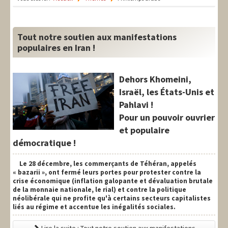
LIT-QI
Théorie
Tout notre soutien aux manifestations
National
populaires en Iran !
Europe
Dehors Khomeini,
International
Israël, les États-Unis et
Pahlavi !
Syndical
Pour un pouvoir ouvrier
Social
et populaire
démocratique !
Thèmes
Le 28 décembre, les commerçants de Téhéran, appelés
« bazarii », ont fermé leurs portes pour protester contre la
crise économique (inflation galopante et dévaluation brutale
de la monnaie nationale, le rial) et contre la politique
néolibérale qui ne profite qu'à certains secteurs capitalistes
liés au régime et accentue les inégalités sociales.
Lire la suite : Tout notre soutien aux manifestations