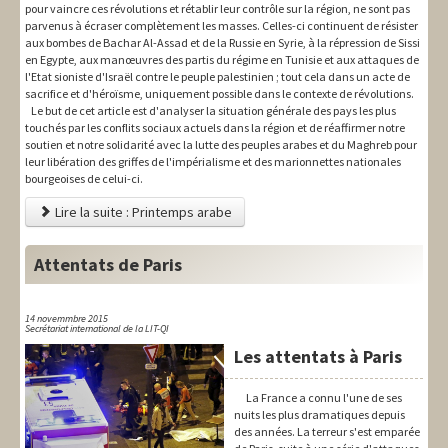
pour vaincre ces révolutions et rétablir leur contrôle sur la région, ne sont pas
parvenus à écraser complètement les masses. Celles-ci continuent de résister
aux bombes de Bachar Al-Assad et de la Russie en Syrie, à la répression de Sissi
en Egypte, aux manœuvres des partis du régime en Tunisie et aux attaques de
l'Etat sioniste d'Israël contre le peuple palestinien ; tout cela dans un acte de
sacrifice et d'héroïsme, uniquement possible dans le contexte de révolutions.
Le but de cet article est d'analyser la situation générale des pays les plus
touchés par les conflits sociaux actuels dans la région et de réaffirmer notre
soutien et notre solidarité avec la lutte des peuples arabes et du Maghreb pour
leur libération des griffes de l'impérialisme et des marionnettes nationales
bourgeoises de celui-ci.
Lire la suite : Printemps arabe
Attentats de Paris
14 novemmbre 2015
Secrétariat international de la LIT-QI
Les attentats à Paris
La France a connu l'une de ses
nuits les plus dramatiques depuis
des années. La terreur s'est emparée