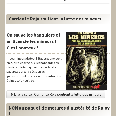
LIT-QI
Théorie
Corriente Roja soutient la lutte des mineurs
National
Europe
On sauve les banquiers et
on licencie les mineurs !
International
C'est honteux !
Syndical
Les mineurs de tout l'Etat espagnol sont
en guerre, et avec eux, les habitants des
Social
districts miniers, qui sont acculés à la
pauvreté après la décision du
Thèmes
gouvernement de suspendre la subvention
à l'industrie houillère.
Lire la suite : Corriente Roja soutient la lutte des mineurs
NON au paquet de mesures d'austérité de Rajoy
!