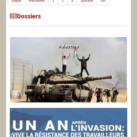
Début
Précédent
1
2
3
Suivant
Fin
Dossiers
Palestine