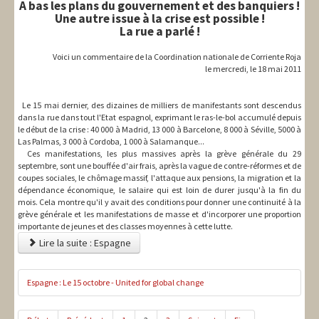
A bas les plans du gouvernement et des banquiers !
Une autre issue à la crise est possible !
La rue a parlé !
Voici un commentaire de la Coordination nationale de Corriente Roja
le mercredi, le 18 mai 2011
Le 15 mai dernier, des dizaines de milliers de manifestants sont descendus
dans la rue dans tout l'Etat espagnol, exprimant le ras-le-bol accumulé depuis
le début de la crise : 40 000 à Madrid, 13 000 à Barcelone, 8 000 à Séville, 5000 à
Las Palmas, 3 000 à Cordoba, 1 000 à Salamanque...
Ces manifestations, les plus massives après la grève générale du 29
septembre, sont une bouffée d'air frais, après la vague de contre-réformes et de
coupes sociales, le chômage massif, l'attaque aux pensions, la migration et la
dépendance économique, le salaire qui est loin de durer jusqu'à la fin du
mois. Cela montre qu'il y avait des conditions pour donner une continuité à la
grève générale et les manifestations de masse et d'incorporer une proportion
importante de jeunes et des classes moyennes à cette lutte.
Lire la suite : Espagne
Espagne : Le 15 octobre - United for global change