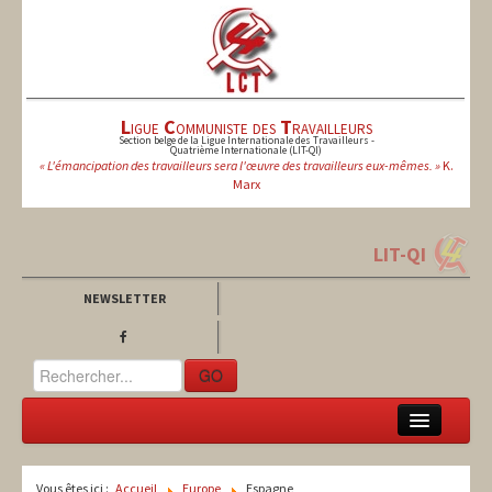
L
igue
C
ommuniste des
T
ravailleurs
Section belge de la Ligue Internationale des Travailleurs -
Quatrième Internationale (LIT-QI)
« L'émancipation des travailleurs sera l'œuvre des travailleurs eux-mêmes. »
K.
Marx
LIT-QI
NEWSLETTER
GO
LCT
Vous êtes ici :
Accueil
Europe
Espagne