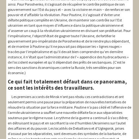
ainsi. Pour Poroshenko, il s’agissait de récupérer le contrôle politique de son
gouvernement sur l'Est du pays et – avec la victoire en main – de renforcer son
pouvoir et d'affaiblir la révolution. Pour Poutine, il s'agissait d'éviter une
défaite politique complète en Ukraine, de maintenir son contrôle sur l’Est
ukrainien en tant que moyen d’influence dans la politique ukrainienne et
d'assener un coup à la révolution ukrainienne en divisant son prolétariat. Pour
l’impérialisme, l'objectif était de gagner toute l’Ukraine, de fortifier le
gouvernement pro-impérialiste de Poroshenko et de le rendre plus dépendant,
et de montrer à Poutine qu’il ne pouvait pas dépasser les « lignes rouges »
tracées par l’impérialisme et qu'il devait bien comprendre qu'en dernière
instance, il n'était que l’administrateur de l’« appendice des hydrocarbures »
de l’occident européen et qu’il dépendait des prêts de ses banques. (C’est le
sens des sanctions économiques contre la Russie, très sensibles pour son
économie.)
Ce qui fait totalement défaut dans ce panorama,
ce sont les intérêts des travailleurs.
Les premiers accords de Minsk n’ont pas résolu ces contradictions et ont
seulement permis une pause pour la préparation de nouvelles tentatives de
résoudre la situation par la force militaire. Poutine n’a pas cédé et l’offensive de
l’armée ukrainienne a souffert une nouvelle défaite face aux séparatistes
soutenus par le régime russe. Le rythme de la guerre a continué à s’accélérer,
en détruisant le pays et en sacrifiant la vie d’humbles Ukrainiens sur l’autel
des affaires et du pouvoir. Les localités de Debaltsevo et d'Uglegorsk, prises
d’assaut par les séparatistes, sont devenues des symboles de la barbarie, de
même que les bombardements par l’armée ukrainienne sur Donetsk et