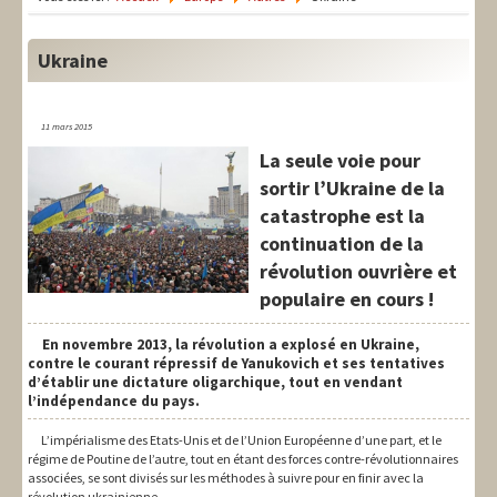
LIT-QI
Théorie
Ukraine
National
11 mars 2015
Europe
La seule voie pour
sortir l’Ukraine de la
International
catastrophe est la
Syndical
continuation de la
révolution ouvrière et
Social
populaire en cours !
Thèmes
En novembre 2013, la révolution a explosé en Ukraine,
contre le courant répressif de Yanukovich et ses tentatives
d’établir une dictature oligarchique, tout en vendant
l’indépendance du pays.
L’impérialisme des Etats-Unis et de l’Union Européenne d’une part, et le
régime de Poutine de l’autre, tout en étant des forces contre-révolutionnaires
associées, se sont divisés sur les méthodes à suivre pour en finir avec la
révolution ukrainienne.