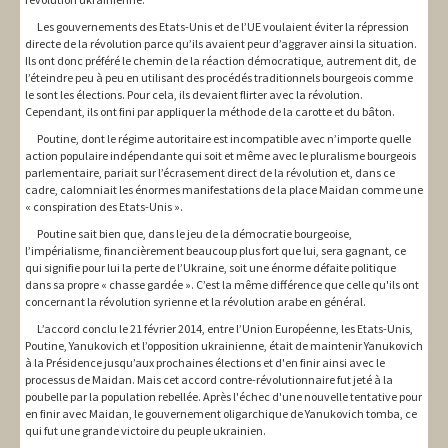
Les gouvernements des Etats-Unis et de l’UE voulaient éviter la répression
directe de la révolution parce qu’ils avaient peur d’aggraver ainsi la situation.
Ils ont donc préféré le chemin de la réaction démocratique, autrement dit, de
l’éteindre peu à peu en utilisant des procédés traditionnels bourgeois comme
le sont les élections. Pour cela, ils devaient flirter avec la révolution.
Cependant, ils ont fini par appliquer la méthode de la carotte et du bâton.
Poutine, dont le régime autoritaire est incompatible avec n’importe quelle
action populaire indépendante qui soit et même avec le pluralisme bourgeois
parlementaire, pariait sur l’écrasement direct de la révolution et, dans ce
cadre, calomniait les énormes manifestations de la place Maidan comme une
« conspiration des Etats-Unis ».
Poutine sait bien que, dans le jeu de la démocratie bourgeoise,
l’impérialisme, financièrement beaucoup plus fort que lui, sera gagnant, ce
qui signifie pour lui la perte de l’Ukraine, soit une énorme défaite politique
dans sa propre « chasse gardée ». C’est la même différence que celle qu'ils ont
concernant la révolution syrienne et la révolution arabe en général.
L’accord conclu le 21 février 2014, entre l’Union Européenne, les Etats-Unis,
Poutine, Yanukovich et l’opposition ukrainienne, était de maintenir Yanukovich
à la Présidence jusqu’aux prochaines élections et d'en finir ainsi avec le
processus de Maidan. Mais cet accord contre-révolutionnaire fut jeté à la
poubelle par la population rebellée. Après l'échec d'une nouvelle tentative pour
en finir avec Maidan, le gouvernement oligarchique de Yanukovich tomba, ce
qui fut une grande victoire du peuple ukrainien.