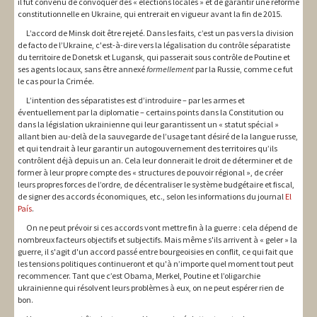
il fut convenu de convoquer des « élections locales » et de garantir une réforme
constitutionnelle en Ukraine, qui entrerait en vigueur avant la fin de 2015.
L’accord de Minsk doit être rejeté. Dans les faits, c’est un pas vers la division
de facto de l’Ukraine, c'est-à-dire vers la légalisation du contrôle séparatiste
du territoire de Donetsk et Lugansk, qui passerait sous contrôle de Poutine et
ses agents locaux, sans être annexé
formellement
par la Russie, comme ce fut
le cas pour la Crimée.
L’intention des séparatistes est d’introduire – par les armes et
éventuellement par la diplomatie – certains points dans la Constitution ou
dans la législation ukrainienne qui leur garantissent un « statut spécial »
allant bien au-delà de la sauvegarde de l’usage tant désiré de la langue russe,
et qui tendrait à leur garantir un autogouvernement des territoires qu’ils
contrôlent déjà depuis un an. Cela leur donnerait le droit de déterminer et de
former à leur propre compte des « structures de pouvoir régional », de créer
leurs propres forces de l’ordre, de décentraliser le système budgétaire et fiscal,
de signer des accords économiques, etc., selon les informations du journal
El
País
.
On ne peut prévoir si ces accords vont mettre fin à la guerre : cela dépend de
nombreux facteurs objectifs et subjectifs. Mais même s'ils arrivent à « geler » la
guerre, il s'agit d'un accord passé entre bourgeoisies en conflit, ce qui fait que
les tensions politiques continueront et qu'à n’importe quel moment tout peut
recommencer. Tant que c’est Obama, Merkel, Poutine et l’oligarchie
ukrainienne qui résolvent leurs problèmes à eux, on ne peut espérer rien de
bon.