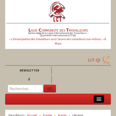
L
igue
C
ommuniste des
T
ravailleurs
Section belge de la Ligue Internationale des Travailleurs -
Quatrième Internationale (LIT-QI)
« L'émancipation des travailleurs sera l'œuvre des travailleurs eux-mêmes. »
K.
Marx
LIT-QI
NEWSLETTER
GO
LCT
Vous êtes ici :
Accueil
Europe
Autres
Ukraine