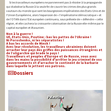
Si les travailleurs européens ne parviennent pas à résister à la propagande
qui diabolise la Russie à la seule fin de couvrir les crimes des plus grands
vautours du monde que sont les bourgeoisies impérialistes des Etats-Unis et de
l’Union Européenne, alors l’expansion de « l’impérialisme démocratique » et
de l’OTAN dans l’Est européen continuera, sous prétexte de « défendre » cette
région, et elle cachera la croissante colonisation de la Russie elle-même par le
capital européen et étasunien.
Non à la guerre !
UE, Etats-Unis, Poutine : bas les pattes de l’Ukraine !
Ni Poroshenko, ni les séparatistes !
A bas les accords de Minsk !
Avec leur révolution, les travailleurs ukrainiens doivent
arracher leur pays des griffes des puissances étrangères et
de l’oligarchie qui brade le pays !
Travailleurs et peuples d'Europe et de Russie, vous avez
dans les mains la possibilité d'arrêter le jeu criminel de vos
gouvernements et d'arracher le continent de la barbarie
dans laquelle le jettent vos patrons.
Dossiers
Palestine