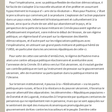
Pour l’impérialisme, avec sa politique flexible de réaction démocratique, il
fut facile de s’adapter à la nouvelle situation et d’en profiter en assumant
hypocritement le masque d'« ami de la révolution ». Mais pour Poutine, c'était
le pire scénario qui commençait à se produire. L’explosion de l'action populaire
dans un pays voisin, tellement lié historiquement et culturellement à la
Russie, ainsi que la chute de son allié qui abandonnait le pays, et la
perspective de la perte de la base militaire en Crimée pouvaient signifier un
affaiblissement important, voire même le début de l’érosion, de son régime
politique, un régime basé d’une part sur la répression des libertés
démocratiques, et d’autre part sur les négociations politiques avec
l’impérialisme, en utilisant son grand poids militaire et politique hérité de
l’URSS, en particulier dans les anciennes républiques de celle-ci.
Pour sortir de cette voie semée d'embûches, le régime de Poutine mena
alors une contre-attaque politique réactionnaire et aventurière avec
l'annexion de la Crimée. Et il attira vers lui l’Est ukrainien, où il voulait garder
son contrôle politique en tant qu'instrument de pression sur le gouvernement
ukrainien, afin de maintenir sa participation dans la politique interne de
l’Ukraine.
Sur le terrain institutionnel, il poussa à la « fédéralisation » via les partis
politiques pro-russes, et face à la résistance du pouvoir ukrainien, il favorisa le
pouvoir alternatif des séparatistes : les dénommées « Républiques populaires »
de Donetsk et de Lugansk, instaurées à l'improviste par quelques centaines de
personnes qui ne représentent rien ni personne, mais qui se sont appuyées sur
le sentiment de rejet des mesures économiques promulguées par le
gouvernement de Kiev contre les travailleurs et le peuple. Derrière cette