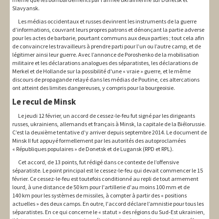
Slavyansk.
Les médias occidentaux et russes devinrent les instruments de la guerre
d’informations, couvrant leurs propres patrons et dénonçant la partie adverse
pour les actes de barbarie, pourtant communs aux deux parties ; tout cela afin
de convaincre les travailleurs à prendre parti pour l’un ou l’autre camp, et de
légitimer ainsi leur guerre. Avec l’annonce de Poroshenko de la mobilisation
militaire et les déclarations analogues des séparatistes, les déclarations de
Merkel et de Hollande sur la possibilité d'une « vraie » guerre, et le même
discours de propagande relayé dans les médias de Poutine, ces altercations
ont atteint des limites dangereuses, y compris pour la bourgeoisie.
Le recul de Minsk
Le jeudi 12 février, un accord de cessez-le-feu fut signé par les dirigeants
russes, ukrainiens, allemands et français à Minsk, la capitale de la Biélorussie.
C’est la deuxième tentative d’y arriver depuis septembre 2014. Le document de
Minsk II fut appuyé formellement par les autorités des autoproclamées
« Républiques populaires » de Donetsk et de Lugansk (RPD et RPL).
Cet accord, de 13 points, fut rédigé dans ce contexte de l’offensive
séparatiste. Le point principal est le cessez-le-feu qui devait commencer le 15
février. Ce cessez-le-feu est toutefois conditionné au repli de tout armement
lourd, à une distance de 50 km pour l'artillerie d'au moins 100 mm et de
140 km pour les systèmes de missiles, à compter à partir des « positions
actuelles » des deux camps. En outre, l'accord déclare l’amnistie pour tous les
séparatistes. En ce qui concerne le « statut » des régions du Sud-Est ukrainien,