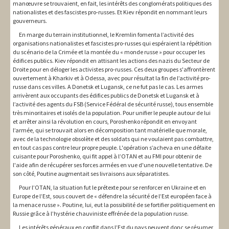
manœuvre se trouvaient, en fait, les intérêts des conglomérats politiques des
nationalistes et des fascistes pro-russes. Et Kiev répondit en nommant leurs
gouverneurs.
En marge du terrain institutionnel, le Kremlin fomenta l’activité des
organisations nationalistes et fascistes pro-russes qui espéraient la répétition
du scénario de la Crimée et la montée du « monde russe » pour occuper les
édifices publics. Kiev répondit en attisant les actions des nazis du Secteur de
Droite pour en déloger les activistes pro-russes. Ces deux groupes s'affrontèrent
ouvertement à Kharkiv et à Odessa, avec pour résultat la fin de l’activité pro-
russe dans ces villes. A Donetsk et Lugansk, ce ne fut pas le cas. Les armes
arrivèrent aux occupants des édifices publics de Donetsk et Lugansk et à
l’activité des agents du FSB (Service Fédéral de sécurité russe), tous ensemble
très minoritaires et isolés de la population. Pour unifier le peuple autour de lui
et arrêter ainsi la révolution en cours, Poroshenko répondit en envoyant
l’armée, qui se trouvait alors en décomposition tant matérielle que morale,
avec de la technologie obsolète et des soldats qui ne voulaient pas combattre,
en tout cas pas contre leur propre peuple. L'opération s’acheva en une défaite
cuisante pour Poroshenko, qui fit appel à l’OTAN et au FMI pour obtenir de
l'aide afin de récupérer ses forces armées en vue d'une nouvelle tentative. De
son côté, Poutine augmentait ses livraisons aux séparatistes.
Pour l’OTAN, la situation fut le prétexte pour se renforcer en Ukraine et en
Europe de l’Est, sous couvert de « défendre la sécurité de l’Est européen face à
la menace russe ». Poutine, lui, eut la possibilité de se fortifier politiquement en
Russie grâce à l’hystérie chauviniste effrénée de la population russe.
Les intérêts généraux en conflit dans l’Est du pays peuvent donc se résumer