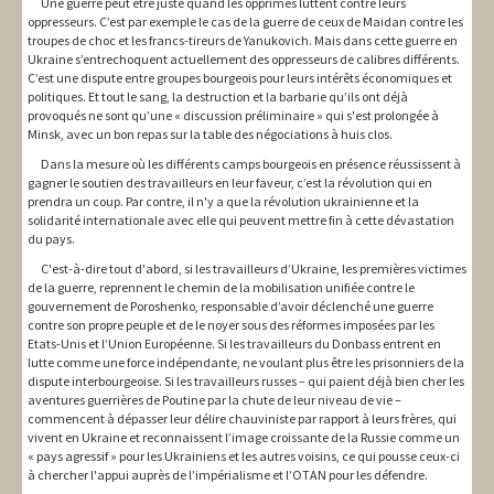
Une guerre peut être juste quand les opprimés luttent contre leurs
oppresseurs. C’est par exemple le cas de la guerre de ceux de Maidan contre les
troupes de choc et les francs-tireurs de Yanukovich. Mais dans cette guerre en
Ukraine s’entrechoquent actuellement des oppresseurs de calibres différents.
C’est une dispute entre groupes bourgeois pour leurs intérêts économiques et
politiques. Et tout le sang, la destruction et la barbarie qu’ils ont déjà
provoqués ne sont qu’une « discussion préliminaire » qui s'est prolongée à
Minsk, avec un bon repas sur la table des négociations à huis clos.
Dans la mesure où les différents camps bourgeois en présence réussissent à
gagner le soutien des travailleurs en leur faveur, c’est la révolution qui en
prendra un coup. Par contre, il n'y a que la révolution ukrainienne et la
solidarité internationale avec elle qui peuvent mettre fin à cette dévastation
du pays.
C'est-à-dire tout d'abord, si les travailleurs d’Ukraine, les premières victimes
de la guerre, reprennent le chemin de la mobilisation unifiée contre le
gouvernement de Poroshenko, responsable d’avoir déclenché une guerre
contre son propre peuple et de le noyer sous des réformes imposées par les
Etats-Unis et l’Union Européenne. Si les travailleurs du Donbass entrent en
lutte comme une force indépendante, ne voulant plus être les prisonniers de la
dispute interbourgeoise. Si les travailleurs russes – qui paient déjà bien cher les
aventures guerrières de Poutine par la chute de leur niveau de vie –
commencent à dépasser leur délire chauviniste par rapport à leurs frères, qui
vivent en Ukraine et reconnaissent l’image croissante de la Russie comme un
« pays agressif » pour les Ukrainiens et les autres voisins, ce qui pousse ceux-ci
à chercher l'appui auprès de l’impérialisme et l’OTAN pour les défendre.