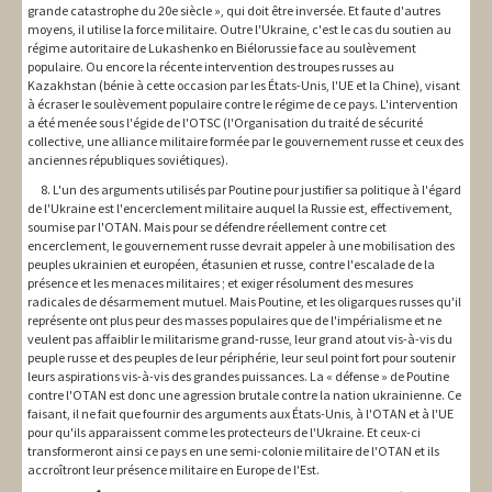
grande catastrophe du 20e siècle », qui doit être inversée. Et faute d'autres
moyens, il utilise la force militaire. Outre l'Ukraine, c'est le cas du soutien au
régime autoritaire de Lukashenko en Biélorussie face au soulèvement
populaire. Ou encore la récente intervention des troupes russes au
Kazakhstan (bénie à cette occasion par les États-Unis, l'UE et la Chine), visant
à écraser le soulèvement populaire contre le régime de ce pays. L'intervention
a été menée sous l'égide de l'OTSC (l'Organisation du traité de sécurité
collective, une alliance militaire formée par le gouvernement russe et ceux des
anciennes républiques soviétiques).
8. L'un des arguments utilisés par Poutine pour justifier sa politique à l'égard
de l'Ukraine est l'encerclement militaire auquel la Russie est, effectivement,
soumise par l'OTAN. Mais pour se défendre réellement contre cet
encerclement, le gouvernement russe devrait appeler à une mobilisation des
peuples ukrainien et européen, étasunien et russe, contre l'escalade de la
présence et les menaces militaires ; et exiger résolument des mesures
radicales de désarmement mutuel. Mais Poutine, et les oligarques russes qu'il
représente ont plus peur des masses populaires que de l'impérialisme et ne
veulent pas affaiblir le militarisme grand-russe, leur grand atout vis-à-vis du
peuple russe et des peuples de leur périphérie, leur seul point fort pour soutenir
leurs aspirations vis-à-vis des grandes puissances. La « défense » de Poutine
contre l'OTAN est donc une agression brutale contre la nation ukrainienne. Ce
faisant, il ne fait que fournir des arguments aux États-Unis, à l'OTAN et à l'UE
pour qu'ils apparaissent comme les protecteurs de l'Ukraine. Et ceux-ci
transformeront ainsi ce pays en une semi-colonie militaire de l'OTAN et ils
accroîtront leur présence militaire en Europe de l'Est.