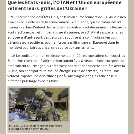
Que les États -unis, l'OTAN et l'Union européenne
retirent leurs griffes de l'Ukraine !
9. L'intervention des États-Unis, de l'Union européenne et de l'OTAN n'a rien
à voir avec la défense de la souveraineté ukrainienne, qui est cyniquement
manipulée dans l'intérêt de deux bandes contre-révolutionnaires : la Russie de
Poutine d'une part, et l'impérialisme étasunien, son OTAN et ses partenaires
européens d'autre part. Les deux parties utilisent le conflit ukrainien pour
défendre leurs positions, pour renforcer le militarisme en Europe et dans le
monde et pour faire avancer une course aux armements.
10. Le conflit ukrainien est également un théâtre d'opérations sur lequel les
États-Unis cherchent à affirmer leur autorité vis-à-vis de l'Union européenne,
notamment l'Allemagne, au détriment des relations de cette dernière avec la
Russie, son principal fournisseur d'énergie. En fin de compte, les États-Unis
veulent imposer une discipline rigide à l'Allemagne dans le cadre de leur
différend plus large avec la Chine.
Plus de 150 000 soldats russes encerclent
l’Ukraine depuis novembre 2021