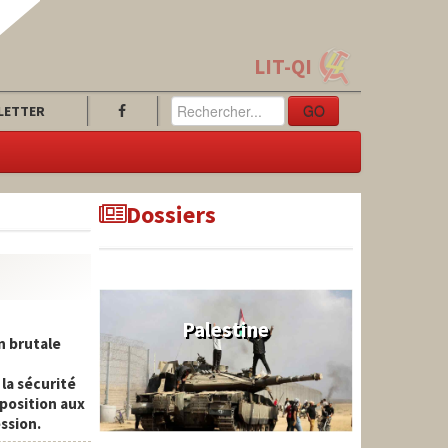
LIT-QI
GO
LETTER
Dossiers
Palestine
n brutale
la sécurité
e position aux
ssion.