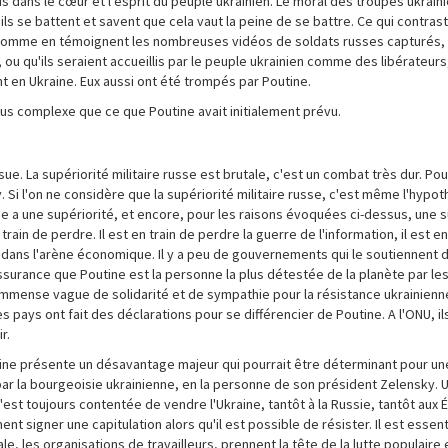
ais dans le cœur et l'esprit du peuple ukrainien. Le moral des troupes ukrai
 ils se battent et savent que cela vaut la peine de se battre. Ce qui contras
là, comme en témoignent les nombreuses vidéos de soldats russes capturés
, ou qu'ils seraient accueillis par le peuple ukrainien comme des libérateurs
t en Ukraine. Eux aussi ont été trompés par Poutine.
plus complexe que ce que Poutine avait initialement prévu.
sue. La supériorité militaire russe est brutale, c'est un combat très dur. Po
Si l'on ne considère que la supériorité militaire russe, c'est même l'hypot
ine a une supériorité, et encore, pour les raisons évoquées ci-dessus, une s
rain de perdre. Il est en train de perdre la guerre de l'information, il est en
re dans l'arène économique. Il y a peu de gouvernements qui le soutiennent 
ssurance que Poutine est la personne la plus détestée de la planète par le
immense vague de solidarité et de sympathie pour la résistance ukrainienn
pays ont fait des déclarations pour se différencier de Poutine. A l'ONU, ils
r.
raine présente un désavantage majeur qui pourrait être déterminant pour un
ée par la bourgeoisie ukrainienne, en la personne de son président Zelensky. 
est toujours contentée de vendre l'Ukraine, tantôt à la Russie, tantôt aux É
 signer une capitulation alors qu'il est possible de résister. Il est essent
e, les organisations de travailleurs, prennent la tête de la lutte populaire 