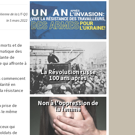
lienne de la LIT-QI)
le 5 mars 2022
 morts et de
tématique des
lante de
 qui affronte à
La Révolution russe
100 ans après
nts commencent
larité en
la résistance
Non à l'oppression de
Syrie
a prise de
la femme
ns le même
 ceux qui
soldats de