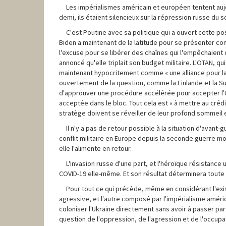
Les impérialismes américain et européen tentent aujo
demi, ils étaient silencieux sur la répression russe du
C'est Poutine avec sa politique qui a ouvert cette po
Biden a maintenant de la latitude pour se présenter com
l'excuse pour se libérer des chaînes qui l'empêchaient 
annoncé qu'elle triplait son budget militaire. L'OTAN, qui
maintenant hypocritement comme « une alliance pour la 
ouvertement de la question, comme la Finlande et la Suè
d'approuver une procédure accélérée pour accepter l'U
acceptée dans le bloc. Tout cela est « à mettre au cré
stratège doivent se réveiller de leur profond sommeil et 
Il n'y a pas de retour possible à la situation d'avant-
conflit militaire en Europe depuis la seconde guerre mo
elle l'alimente en retour.
L'invasion russe d'une part, et l'héroïque résistance 
COVID-19 elle-même. Et son résultat déterminera toute 
Pour tout ce qui précède, même en considérant l'exis
agressive, et l'autre composé par l'impérialisme améri
coloniser l'Ukraine directement sans avoir à passer par l
question de l'oppression, de l'agression et de l'occupat