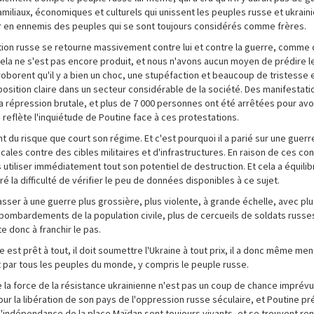
amiliaux, économiques et culturels qui unissent les peuples russe et ukraini
er en ennemis des peuples qui se sont toujours considérés comme frères.
ation russe se retourne massivement contre lui et contre la guerre, comme c
Cela ne s'est pas encore produit, et nous n'avons aucun moyen de prédire l
roborent qu'il y a bien un choc, une stupéfaction et beaucoup de tristesse e
position claire dans un secteur considérable de la société. Des manifestatio
la répression brutale, et plus de 7 000 personnes ont été arrêtées pour avo
i reflète l'inquiétude de Poutine face à ces protestations.
nt du risque que court son régime. Et c'est pourquoi il a parié sur une guerr
cales contre des cibles militaires et d'infrastructures. En raison de ces co
 utiliser immédiatement tout son potentiel de destruction. Et cela a équilibré
la difficulté de vérifier le peu de données disponibles à ce sujet.
ser à une guerre plus grossière, plus violente, à grande échelle, avec pl
 bombardements de la population civile, plus de cercueils de soldats russes
te donc à franchir le pas.
ne est prêt à tout, il doit soumettre l'Ukraine à tout prix, il a donc même men
t par tous les peuples du monde, y compris le peuple russe.
e la force de la résistance ukrainienne n'est pas un coup de chance imprévu
our la libération de son pays de l'oppression russe séculaire, et Poutine pr
 d'indépendance de la place Maïdan sont toujours vivants, et se trouvent re