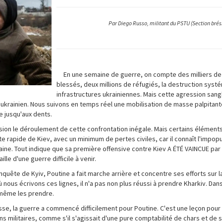
Par Diego Russo, militant du PSTU (Section brési
En une semaine de guerre, on compte des milliers de
blessés, deux millions de réfugiés, la destruction sys
infrastructures ukrainiennes. Mais cette agression sang
ukrainien. Nous suivons en temps réel une mobilisation de masse palpitante
 jusqu'aux dents.
écision le déroulement de cette confrontation inégale. Mais certains éléme
e rapide de Kiev, avec un minimum de pertes civiles, car il connaît l'impopu
ine. Tout indique que sa première offensive contre Kiev A ÉTÉ VAINCUE par 
lle d'une guerre difficile à venir.
quête de Kyiv, Poutine a fait marche arrière et concentre ses efforts sur l
ù nous écrivons ces lignes, il n'a pas non plus réussi à prendre Kharkiv. Da
 même les prendre.
russe, la guerre a commencé difficilement pour Poutine. C'est une leçon pour
militaires, comme s'il s'agissait d'une pure comptabilité de chars et de 