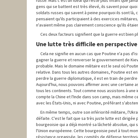
russe. Mais c'est un idéal qui reste plus vivant que jam
gens qui se battent est très élevé, ils savent pour quoi
soldats russes qui savent à peine pourquoi ils sont 
pensaient qu'ils participaient à des exercices militaires
n'avaient même pas clairement conscience qu'ils étaien
Ces deux facteurs signifient que la guerre est bien 
Une lutte très difficile en perspective
Cela ne signifie en aucun cas que Poutine n'a pas d'is
gagner la guerre et renverser le gouvernement de Kiev. 
probable. Mais le domaine militaire est le seul où Pout
relative. Dans tous les autres domaines, Poutine est en t
perdre la guerre diplomatique, il est en train de perd
Aujourd'hui, nous pouvons affirmer avec une certaine a
tous les continents. Tout comme nous assistons à une 
compte la Chine et l'Inde dans son camp, mais même ces 
avec les États-Unis, ni avec Poutine, préférant s'absteni
En même temps, outre son infériorité militaire, l'Uk
défaite. C'est le fait que sa très juste lutte est dirig
bourgeoisie qui a déjà montré sa lâcheté absolue, qui s'
l'Union européenne. Cette bourgeoisie peut à tout moment
résistance organisée, les comités de défense territorial