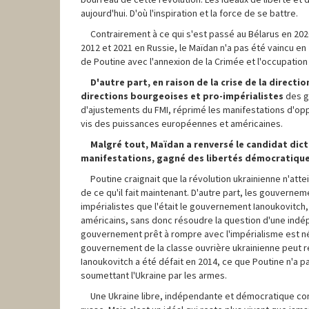
aujourd'hui. D'où l'inspiration et la force de se battre.
Contrairement à ce qui s'est passé au Bélarus en 202
2012 et 2021 en Russie, le Maïdan n'a pas été vaincu en 
de Poutine avec l'annexion de la Crimée et l'occupati
D'autre part, en raison de la crise de la directi
directions bourgeoises et pro-impérialistes
des g
d'ajustements du FMI, réprimé les manifestations d'opp
vis des puissances européennes et américaines.
Malgré tout, Maïdan a renversé le candidat dict
manifestations, gagné des libertés démocratiques
Poutine craignait que la révolution ukrainienne n'att
de ce qu'il fait maintenant. D'autre part, les gouverne
impérialistes que l'était le gouvernement Ianoukovitch,
américains, sans donc résoudre la question d'une indé
gouvernement prêt à rompre avec l'impérialisme est néc
gouvernement de la classe ouvrière ukrainienne peut ré
Ianoukovitch a été défait en 2014, ce que Poutine n'a 
soumettant l'Ukraine par les armes.
Une Ukraine libre, indépendante et démocratique com