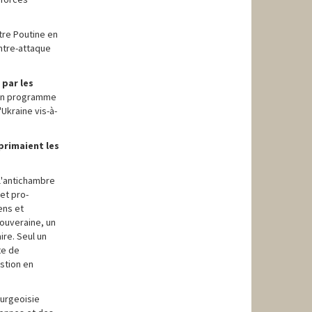
tre Poutine en
ontre-attaque
 par les
 un programme
Ukraine vis-à-
primaient les
 l'antichambre
et pro-
ens et
souveraine, un
ire. Seul un
te de
stion en
ourgeoisie