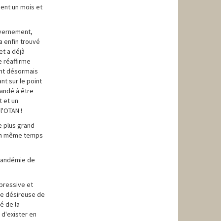
ment un mois et
ouvernement,
a enfin trouvé
et a déjà
e réaffirme
ent désormais
nt sur le point
andé à être
t et un
l'OTAN !
le plus grand
t en même temps
a pandémie de
ppressive et
nne désireuse de
é de la
 d'exister en