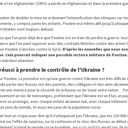
rak et en Afghanistan. L'URSS a perdu en Afghanistan et dans la première gu
utine de doubler la mise en ordonnant l'intensification des attaques sur tou
ente, y compris parmi les enfants. Poutine est même allé jusqu'à attaquer
 et Kharkiv sont toujours debout.
ou que l'on peut déjà dire que Poutine est en train de perdre la guerre. Au
ésistance que l'on peut opposer avec des cocktails Molotov contre des armes 
 Poutine a lancées contre la Syrie.
D'après les nouvelles que nous avon
e. Cela pourrait indiquer une possible victoire militaire de Poutine.
re méritent attention.
réussi à prendre le contrôle de l'Ukraine ?
r Poutine. La première est qu'une guerre contre l'Ukraine est très difficile à
de partie des Russes ont des parents, des collègues et des amis ukrainiens.
nte une menace pour la sécurité de la Russie ou de toute autre nation… Pou
puisement un tas de mensonges, prétendant que l'Ukraine est un État, un pa
erre se prolonge, avec chaque enfant ukrainien tué, avec chaque bâtiment 
 aux yeux du monde, et aussi aux yeux de la population russe.
it tout un cirque pour dire qu'il n'attaquerait pas l'Ukraine, que les 150 000 
misé sur l'effet de surprise, sur la confusion et le choc des Russes au début 
lement trompé le peuple russe lui-même, qui a cru qu'il n'y aurait pas de gue