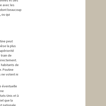
niennes et des
te avec les
, dont beaucoup
, ou qui
utine peut
hèse la plus
upériorité
 train de
directement.
s habitants de
e. Poutine
 ne votent ni
e éventuelle
Une
tats-Unis et à
iel que la
et nationale