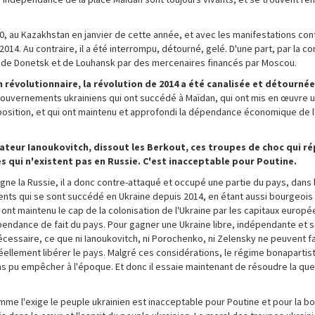
0, au Kazakhstan en janvier de cette année, et avec les manifestations con
2014. Au contraire, il a été interrompu, détourné, gelé. D'une part, par la c
on de Donetsk et de Louhansk par des mercenaires financés par Moscou.
on révolutionnaire, la révolution de 2014 a été canalisée et détournée
ouvernements ukrainiens qui ont succédé à Maïdan, qui ont mis en œuvre
osition, et qui ont maintenu et approfondi la dépendance économique de l'
ateur Ianoukovitch, dissout les Berkout, ces troupes de choc qui ré
 qui n'existent pas en Russie. C'est inacceptable pour Poutine.
eigne la Russie, il a donc contre-attaqué et occupé une partie du pays, dans
ments qui se sont succédé en Ukraine depuis 2014, en étant aussi bourgeois 
 ont maintenu le cap de la colonisation de l'Ukraine par les capitaux europé
pendance de fait du pays. Pour gagner une Ukraine libre, indépendante et 
essaire, ce que ni Ianoukovitch, ni Porochenko, ni Zelensky ne peuvent fa
ellement libérer le pays. Malgré ces considérations, le régime bonapartis
pas pu empêcher à l'époque. Et donc il essaie maintenant de résoudre la que
me l'exige le peuple ukrainien est inacceptable pour Poutine et pour la b