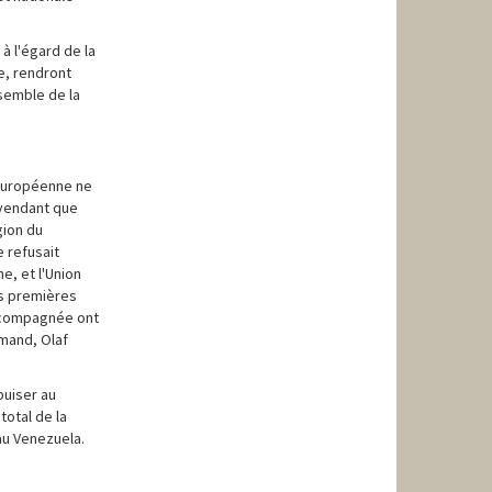
à l'égard de la
e, rendront
nsemble de la
n européenne ne
 vendant que
gion du
 refusait
e, et l'Union
es premières
accompagnée ont
emand, Olaf
puiser au
otal de la
au Venezuela.