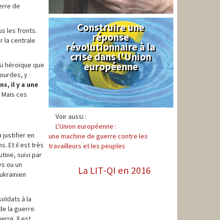
erre de
Construire une
Syndical
s les fronts.
réponse
 la centrale
révolutionnaire à la
crise dans l'Union
européenne
ssi héroïque que
lourdes, y
s, il y a une
Mais ces
Voir aussi :
L'Union européenne :
 justifier en
une machine de guerre contre les
 Et il est très
travailleurs et les peuples
tine, suivi par
ys ou un
La LIT-QI en 2016
ukrainien
soldats à la
de la guerre.
rre. Il est