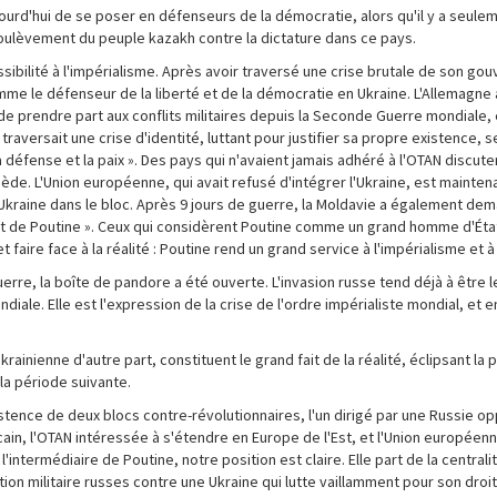
urd'hui de se poser en défenseurs de la démocratie, alors qu'il y a seule
 soulèvement du peuple kazakh contre la dictature dans ce pays.
ssibilité à l'impérialisme. Après avoir traversé une crise brutale de son g
me le défenseur de la liberté et de la démocratie en Ukraine. L'Allemagne 
de prendre part aux conflits militaires depuis la Seconde Guerre mondiale, 
 traversait une crise d'identité, luttant pour justifier sa propre existence, s
défense et la paix ». Des pays qui n'avaient jamais adhéré à l'OTAN discut
de. L'Union européenne, qui avait refusé d'intégrer l'Ukraine, est maintena
kraine dans le bloc. Après 9 jours de guerre, la Moldavie a également dem
dit de Poutine ». Ceux qui considèrent Poutine comme un grand homme d'Éta
faire face à la réalité : Poutine rend un grand service à l'impérialisme et à 
guerre, la boîte de pandore a été ouverte. L'invasion russe tend déjà à être 
ndiale. Elle est l'expression de la crise de l'ordre impérialiste mondial, e
ukrainienne d'autre part, constituent le grand fait de la réalité, éclipsant l
la période suivante.
tence de deux blocs contre-révolutionnaires, l'un dirigé par une Russie o
cain, l'OTAN intéressée à s'étendre en Europe de l'Est, et l'Union europée
'intermédiaire de Poutine, notre position est claire. Elle part de la centralit
ion militaire russes contre une Ukraine qui lutte vaillamment pour son droit