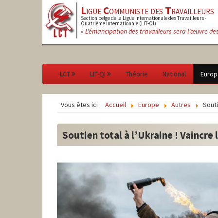
L
igue
C
ommuniste des
T
ravailleurs
Section belge de la Ligue Internationale des Travailleurs -
Quatrième Internationale (LIT-QI)
« L'émancipation des travailleurs sera l'œuvre de
LCT
LIT-QI
Théorie
National
Europ
Vous êtes ici :
Accueil
Europe
Autres
Souti
Soutien total à l’Ukraine ! Vaincre