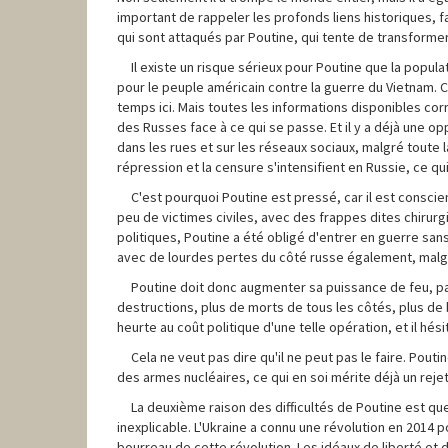
important de rappeler les profonds liens historiques, f
qui sont attaqués par Poutine, qui tente de transform
Il existe un risque sérieux pour Poutine que la popul
pour le peuple américain contre la guerre du Vietnam. 
temps ici. Mais toutes les informations disponibles cor
des Russes face à ce qui se passe. Et il y a déjà une op
dans les rues et sur les réseaux sociaux, malgré toute 
répression et la censure s'intensifient en Russie, ce qu
C'est pourquoi Poutine est pressé, car il est conscie
peu de victimes civiles, avec des frappes dites chirurgi
politiques, Poutine a été obligé d'entrer en guerre sans
avec de lourdes pertes du côté russe également, malgré 
Poutine doit donc augmenter sa puissance de feu, pas
destructions, plus de morts de tous les côtés, plus de
heurte au coût politique d'une telle opération, et il hési
Cela ne veut pas dire qu'il ne peut pas le faire. Pouti
des armes nucléaires, ce qui en soi mérite déjà un reje
La deuxième raison des difficultés de Poutine est qu
inexplicable. L'Ukraine a connu une révolution en 2014 p
bourreau de cette révolution. Les idéaux de liberté et