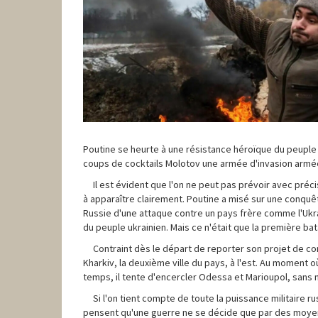
Poutine se heurte à une résistance héroïque du peuple 
coups de cocktails Molotov une armée d'invasion armée
Il est évident que l'on ne peut pas prévoir avec pr
à apparaître clairement. Poutine a misé sur une conquêt
Russie d'une attaque contre un pays frère comme l'Ukra
du peuple ukrainien. Mais ce n'était que la première batai
Contraint dès le départ de reporter son projet de con
Kharkiv, la deuxième ville du pays, à l'est. Au moment o
temps, il tente d'encercler Odessa et Marioupol, sans
Si l'on tient compte de toute la puissance militaire 
pensent qu'une guerre ne se décide que par des moyens 