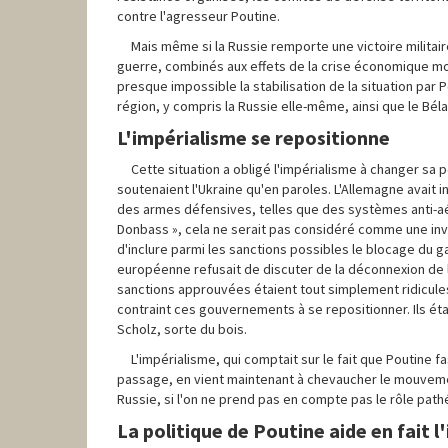
contre l'agresseur Poutine.
Mais même si la Russie remporte une victoire militai
guerre, combinés aux effets de la crise économique mo
presque impossible la stabilisation de la situation par
région, y compris la Russie elle-même, ainsi que le Bél
L'impérialisme se repositionne
Cette situation a obligé l'impérialisme à changer sa 
soutenaient l'Ukraine qu'en paroles. L'Allemagne avait 
des armes défensives, telles que des systèmes anti-aéri
Donbass », cela ne serait pas considéré comme une inva
d'inclure parmi les sanctions possibles le blocage du ga
européenne refusait de discuter de la déconnexion de 
sanctions approuvées étaient tout simplement ridicules
contraint ces gouvernements à se repositionner. Ils éta
Scholz, sorte du bois.
L'impérialisme, qui comptait sur le fait que Poutine
passage, en vient maintenant à chevaucher le mouveme
Russie, si l'on ne prend pas en compte pas le rôle path
La politique de Poutine aide en fait l