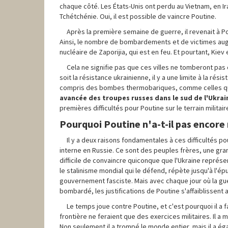
chaque côté. Les États-Unis ont perdu au Vietnam, en I
Tchétchénie. Oui, il est possible de vaincre Poutine.
Après la première semaine de guerre, il revenait à Po
Ainsi, le nombre de bombardements et de victimes augm
nucléaire de Zaporijia, qui est en feu. Et pourtant, Kiev
Cela ne signifie pas que ces villes ne tomberont pas 
soit la résistance ukrainienne, il y a une limite à la r
compris des bombes thermobariques, comme celles que
avancée des troupes russes dans le sud de l'Ukrain
premières difficultés pour Poutine sur le terrain militai
Pourquoi Poutine n'a-t-il pas encore 
Il y a deux raisons fondamentales à ces difficultés pou
interne en Russie. Ce sont des peuples frères, une gran
difficile de convaincre quiconque que l'Ukraine représe
le stalinisme mondial qui le défend, répète jusqu'à l'é
gouvernement fasciste. Mais avec chaque jour où la gu
bombardé, les justifications de Poutine s'affaiblissent
Le temps joue contre Poutine, et c'est pourquoi il a fa
frontière ne feraient que des exercices militaires. Il a 
Non seulement il a trompé le monde entier, mais il a éga