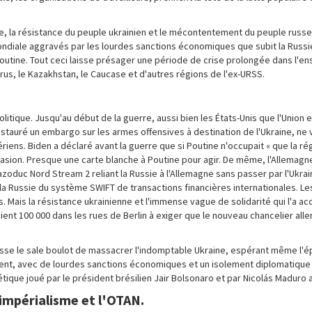
re, la résistance du peuple ukrainien et le mécontentement du peuple russe 
ndiale aggravés par les lourdes sanctions économiques que subit la Russi
 Poutine. Tout ceci laisse présager une période de crise prolongée dans l'e
arus, le Kazakhstan, le Caucase et d'autres régions de l'ex-URSS.
politique. Jusqu'au début de la guerre, aussi bien les États-Unis que l'Unio
instauré un embargo sur les armes offensives à destination de l'Ukraine, ne
ens. Biden a déclaré avant la guerre que si Poutine n'occupait « que la ré
sion. Presque une carte blanche à Poutine pour agir. De même, l'Allemagne
zoduc Nord Stream 2 reliant la Russie à l'Allemagne sans passer par l'Ukrain
la Russie du système SWIFT de transactions financières internationales. L
. Mais la résistance ukrainienne et l'immense vague de solidarité qui l'a 
ient 100 000 dans les rues de Berlin à exiger que le nouveau chancelier all
 fasse le sale boulot de massacrer l'indomptable Ukraine, espérant même l'é
nt, avec de lourdes sanctions économiques et un isolement diplomatique t
étique joué par le président brésilien Jair Bolsonaro et par Nicolás Maduro 
'impérialisme et l'OTAN.