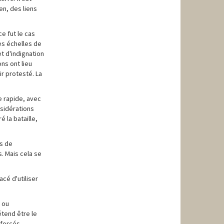
en, des liens
e fut le cas
es échelles de
t d'indignation
ns ont lieu
ir protesté. La
e rapide, avec
nsidérations
 la bataille,
us de
. Mais cela se
acé d'utiliser
 ou
étend être le
nforcés