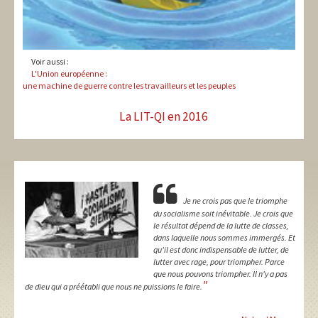
Voir aussi :
L'Union européenne :
une machine de guerre contre les travailleurs et les peuples
La LIT-QI en 2016
Je ne crois pas que le triomphe
du socialisme soit inévitable. Je crois que
le résultat dépend de la lutte de classes,
dans laquelle nous sommes immergés. Et
qu'il est donc indispensable de lutter, de
lutter avec rage, pour triompher. Parce
que nous pouvons triompher. Il n'y a pas
"
de dieu qui a préétabli que nous ne puissions le faire.