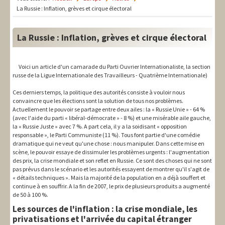
LIT-QI
La Russie : Inflation, grèves et cirque électoral
Théorie
La Russie : Inflation, grèves et cirque électoral
National
Europe
Voici un article d'un camarade du Parti Ouvrier Internationaliste, la section
russe de la Ligue Internationale des Travailleurs - Quatrième Internationale)
International
Ces derniers temps, la politique des autorités consiste à vouloir nous
convaincre que les élections sont la solution de tous nos problèmes.
Syndical
Actuellement le pouvoir se partage entre deux ailes : la « Russie Unie » - 64 %
(avec l'aide du parti « libéral-démocrate » - 8 %) et une misérable aile gauche,
Social
la « Russie Juste » avec 7 %. A part cela, il y a la soidisant « opposition
responsable », le Parti Communiste (11 %). Tous font partie d'une comédie
dramatique qui ne veut qu'une chose : nous manipuler. Dans cette mise en
Thèmes
scène, le pouvoir essaye de dissimuler les problèmes urgents : l'augmentation
des prix, la crise mondiale et son reflet en Russie. Ce sont des choses qui ne sont
pas prévus dans le scénario et les autorités essayent de montrer qu'il s'agit de
« détails techniques ». Mais la majorité de la population en a déjà souffert et
continue à en souffrir. A la fin de 2007, le prix de plusieurs produits a augmenté
de 50 à 100 %.
Les sources de l'inflation : la crise mondiale, les
privatisations et l'arrivée du capital étranger