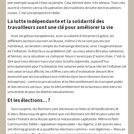
bon exemple auquel il faut se joindre. Cela devient donc très sérieux. Tout cela
ouvre le chemin vers la récupération des traditions de lutte des travailleurs
russes. C'est une perspective réelle.
La lutte indépendante et la solidarité des
travailleurs sont une clé pour améliorer la vie
Avec les grèves européennes, avec la volonté d'entamer la grève, les
différents secteurs ouvriers en Russie, même s'ils ne sont pas encore
nombreux, se rendent compte du mensonge électoral, avec l'augmentation
de l'inflation. Ils font face au problème clef : ou nous allons être plus solidaires
et fermes, ou la situation va s’empirer. Nous n'avons pas d'autre choix. C'est-à-
dire que nous devons nous unir pour la lutte organisée, aujourd'hui
principalement pour l'indexation des salaires selon le taux réel de l'inflation (et
non selon le taux officiel, les chiffres concrets d'indexation devant être
examinés par les travailleurs eux-mêmes dans leurs réunions dans les
entreprises) ; contre la privatisation et le démantèlement du transport public
et des services sociaux ; pour le démantèlement de la bureaucratie dans les
universités et pour les libertés estudiantines.
Et les élections... ?
Sans surprise, les élections sont devenues un festival de falsifications et
d'abus. Beaucoup de gens disent que ces élections ont été les plus sales de
toute l'histoire de la Russie après la restauration capitaliste. Même le Parti
Communiste, fidèle « opposition responsable » du régime, a dit que les abus
ont été trop grands et a qualifié les élections comme « non légitimes ». Mais en