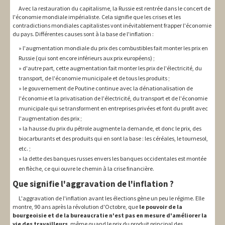
Avec la restauration du capitalisme, la Russie est rentrée dans le concert de
l'économie mondiale impérialiste. Cela signifie que les crises et les
contradictions mondiales capitalistes vont inévitablement frapper l'économie
du pays. Différentes causes sont à la base de l'inflation :
l'augmentation mondiale du prix des combustibles fait monter les prix en
Russie (qui sont encore inférieurs aux prix européens) ;
d'autre part, cette augmentation fait monter les prix de l'électricité, du
transport, de l'économie municipale et de tous les produits ;
le gouvernement de Poutine continue avec la dénationalisation de
l'économie et la privatisation de l'électricité, du transport et de l'économie
municipale qui se transforment en entreprises privées et font du profit avec
l'augmentation des prix ;
la hausse du prix du pétrole augmente la demande, et donc le prix, des
biocarburants et des produits qui en sont la base : les céréales, le tournesol,
etc. ;
la dette des banques russes envers les banques occidentales est montée
en flèche, ce qui ouvre le chemin à la crise financière.
Que signifie l'aggravation de l'inflation ?
L'aggravation de l'inflation avant les élections gène un peu le régime. Elle
montre, 90 ans après la révolution d'Octobre, que
le pouvoir de la
bourgeoisie et de la bureaucratie n'est pas en mesure d'améliorer la
vie des travailleurs
, même quand le prix du produit principal des