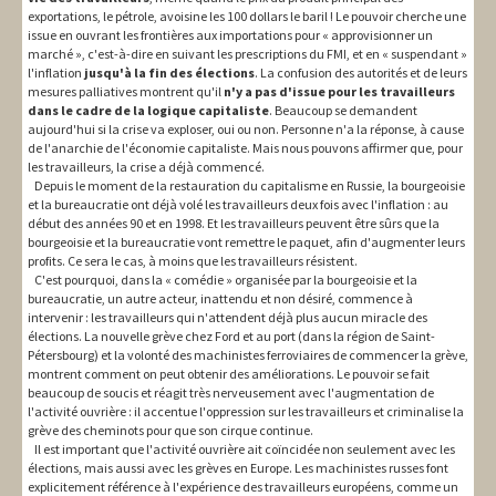
exportations, le pétrole, avoisine les 100 dollars le baril ! Le pouvoir cherche une
issue en ouvrant les frontières aux importations pour « approvisionner un
marché », c'est-à-dire en suivant les prescriptions du FMI, et en « suspendant »
l'inflation
jusqu'à la fin des élections
. La confusion des autorités et de leurs
mesures palliatives montrent qu'il
n'y a pas d'issue pour les travailleurs
dans le cadre de la logique capitaliste
. Beaucoup se demandent
aujourd'hui si la crise va exploser, oui ou non. Personne n'a la réponse, à cause
de l'anarchie de l'économie capitaliste. Mais nous pouvons affirmer que, pour
les travailleurs, la crise a déjà commencé.
Depuis le moment de la restauration du capitalisme en Russie, la bourgeoisie
et la bureaucratie ont déjà volé les travailleurs deux fois avec l'inflation : au
début des années 90 et en 1998. Et les travailleurs peuvent être sûrs que la
bourgeoisie et la bureaucratie vont remettre le paquet, afin d'augmenter leurs
profits. Ce sera le cas, à moins que les travailleurs résistent.
C'est pourquoi, dans la « comédie » organisée par la bourgeoisie et la
bureaucratie, un autre acteur, inattendu et non désiré, commence à
intervenir : les travailleurs qui n'attendent déjà plus aucun miracle des
élections. La nouvelle grève chez Ford et au port (dans la région de Saint-
Pétersbourg) et la volonté des machinistes ferroviaires de commencer la grève,
montrent comment on peut obtenir des améliorations. Le pouvoir se fait
beaucoup de soucis et réagit très nerveusement avec l'augmentation de
l'activité ouvrière : il accentue l'oppression sur les travailleurs et criminalise la
grève des cheminots pour que son cirque continue.
Il est important que l'activité ouvrière ait coïncidée non seulement avec les
élections, mais aussi avec les grèves en Europe. Les machinistes russes font
explicitement référence à l'expérience des travailleurs européens, comme un