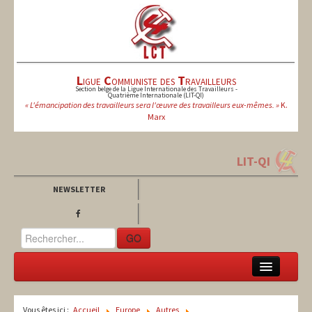
L
igue
C
ommuniste des
T
ravailleurs
Section belge de la Ligue Internationale des Travailleurs -
Quatrième Internationale (LIT-QI)
« L'émancipation des travailleurs sera l'œuvre des travailleurs eux-mêmes. »
K.
Marx
LIT-QI
NEWSLETTER
GO
LCT
Vous êtes ici :
Accueil
Europe
Autres