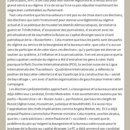
y participant, le PC a fait tout pour leur donner légitimité et a rendu ainsi un
grand service au régime. Il va de soi qu'il ne va pas répudier maintenant les
sièges bien confortables au Parlement.
Tout cela montre que les travailleurs n'ont pas eu de choix dans ces élections,
des élections qui sont l'instrument pour donner une légitimité au régime
actuel et à sa politique de museler les libertés démocratiques, de mener la
guerre en Tchétchénie, d'assassiner des journalistes, d'avancer avec les
privatisations et de soumettre la Russie au capital étranger sous le chant
patriotique de la « Russie forte ». Cela montre que tous les partis sont des partis
du régime au service de la bourgeoisie et la bureaucratie ; que cela n'a aucun
sens de participer et de voter dans ces élections ; qu'y participer est donner un
soutien au système, à l'inflation et à la privatisation. Il en est ainsi parce que la
préoccupation centrale du régime a été d'entraîner les gens à voter. Voilà
pourquoi le Parti Ouvrier Internationaliste (POI), la section russe de la Ligue
Internationale des Travailleurs - Quatrième Internationale, a défendu la
position de boycotter cette farce et qu'il participe à la construction du « soviet
de boycottage », uni avec d'autres organisations de gauche pour mener cette
campagne.
Les élections présidentielles approchent. La bourgeoisie et la bureaucratie ont
déjà défini leur candidat, Dmitri Medvedev. Il est ouvertement soutenu par les
partis « Russie Unie » et « Russie Juste », par Poutine, par tous les clergés de
Russie (église russe, musulman, judaïque et bouddhiste). Il a aussi reçu
l'approbation des chefs impérialistes comme Angela Merkel, etc. Et il a déjà
proposé Poutine comme futur Premier ministre. Cela montre, une fois de plus,
que les « contradictions » entre Poutine et l'« occident » ne sont que le
problème du prix qu'exigent la bourgeoisie et la bureaucratie russes pour le
bradage de la Russie au capital étranger. Le PC a déjà annoncé son candidat