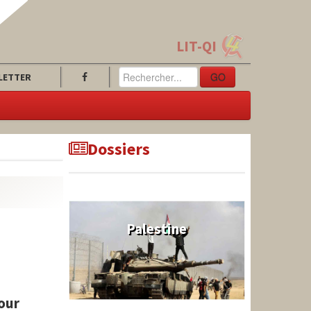
LIT-QI
GO
LETTER
Dossiers
Palestine
pour