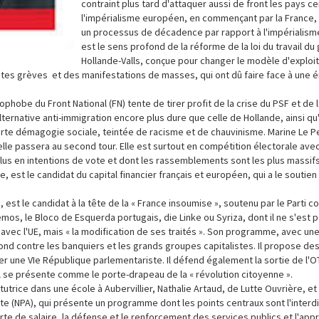
contraint plus tard d'attaquer aussi de front les pays c
l'impérialisme européen, en commençant par la France
un processus de décadence par rapport à l'impérialisme
est le sens profond de la réforme de la loi du travail 
Hollande-Valls, conçue pour changer le modèle d'exploit
antes grèves et des manifestations de masses, qui ont dû faire face à une
phobe du Front National (FN) tente de tirer profit de la crise du PSF et de l
lternative anti-immigration encore plus dure que celle de Hollande, ainsi 
 forte démagogie sociale, teintée de racisme et de chauvinisme. Marine Le P
lle passera au second tour. Elle est surtout en compétition électorale avec
lus en intentions de vote et dont les rassemblements sont les plus massifs
est le candidat du capital financier français et européen, qui a le soutien d
est le candidat à la tête de la « France insoumise », soutenu par le Parti c
mos, le Bloco de Esquerda portugais, die Linke ou Syriza, dont il ne s'est p
avec l'UE, mais « la modification de ses traités ». Son programme, avec un
nd contre les banquiers et les grands groupes capitalistes. Il propose de
une VIe République parlementariste. Il défend également la sortie de l'O
. Il se présente comme le porte-drapeau de la « révolution citoyenne ».
tutrice dans une école à Aubervillier, Nathalie Artaud, de Lutte Ouvrière, et l
ste (NPA), qui présente un programme dont les points centraux sont l'interd
rte de salaire, la défense et le renforcement des services publics et l'app