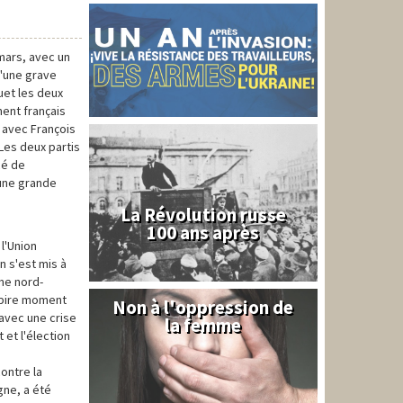
mars, avec un
 d'une grave
ouet les deux
ment français
, avec François
 Les deux partis
cé de
une grande
La Révolution russe
100 ans après
l'Union
n s'est mis à
sme nord-
u pire moment
Non à l'oppression de
Syrie
 avec une crise
la femme
et l'élection
ontre la
gne, a été