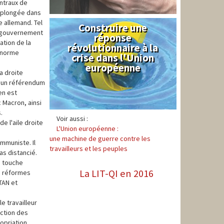
entraux de
, plongée dans
 allemand. Tel
Construire une
Syndical
du gouvernement
réponse
ation de la
révolutionnaire à la
 énorme
crise dans l'Union
européenne
a droite
qu'un référendum
en est
 Macron, ainsi
.
Voir aussi :
e l'aile droite
L'Union européenne :
une machine de guerre contre les
ommuniste. Il
travailleurs et les peuples
as distancié.
e touche
La LIT-QI en 2016
s réformes
TAN et
e travailleur
iction des
ropriation