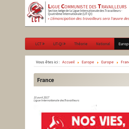
L
igue
C
ommuniste des
T
ravailleurs
Section belge de la Ligue Internationale des Travailleurs -
Quatrième Internationale (LIT-QI)
« L'émancipation des travailleurs sera l'œuvre de
LCT
LIT-QI
Théorie
National
Europ
Vous êtes ici :
Accueil
Europe
Europe
Fran
France
15 avril 2017
Ligue Internationale desTravailleurs