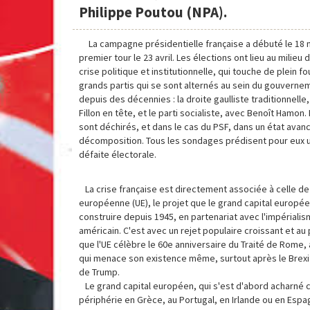
Philippe Poutou (NPA).
La campagne présidentielle française a débuté le 18 
premier tour le 23 avril. Les élections ont lieu au milieu
crise politique et institutionnelle, qui touche de plein f
grands partis qui se sont alternés au sein du gouverne
depuis des décennies : la droite gaulliste traditionnelle
Fillon en tête, et le parti socialiste, avec Benoît Hamon.
sont déchirés, et dans le cas du PSF, dans un état avan
décomposition. Tous les sondages prédisent pour eux 
défaite électorale.
La crise française est directement associée à celle de 
européenne (UE), le projet que le grand capital europée
construire depuis 1945, en partenariat avec l'impériali
américain. C'est avec un rejet populaire croissant et a
que l'UE célèbre le 60e anniversaire du Traité de Rome,
qui menace son existence même, surtout après le Brexit 
de Trump.
Le grand capital européen, qui s'est d'abord acharné c
périphérie en Grèce, au Portugal, en Irlande ou en Espa