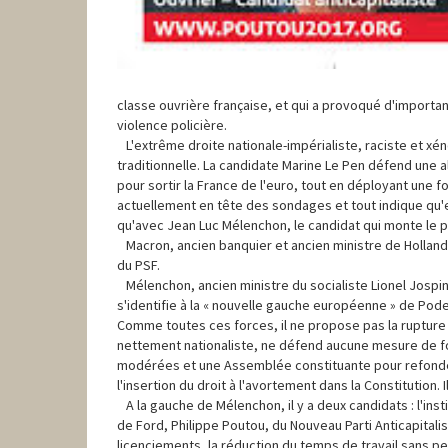
classe ouvrière française, et qui a provoqué d'import
violence policière.
L'extrême droite nationale-impérialiste, raciste et xéno
traditionnelle. La candidate Marine Le Pen défend une a
pour sortir la France de l'euro, tout en déployant une
actuellement en tête des sondages et tout indique qu'e
qu'avec Jean Luc Mélenchon, le candidat qui monte le p
Macron, ancien banquier et ancien ministre de Hollande, 
du PSF.
Mélenchon, ancien ministre du socialiste Lionel Jospin, 
s'identifie à la « nouvelle gauche européenne » de Pode
Comme toutes ces forces, il ne propose pas la rupture 
nettement nationaliste, ne défend aucune mesure de fo
modérées et une Assemblée constituante pour refonder 
l'insertion du droit à l'avortement dans la Constitution
A la gauche de Mélenchon, il y a deux candidats : l'insti
de Ford, Philippe Poutou, du Nouveau Parti Anticapitali
licenciements, la réduction du temps de travail sans pe