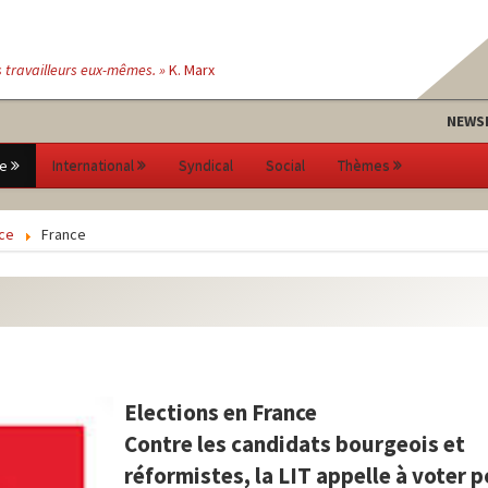
s travailleurs eux-mêmes. »
K. Marx
NEWS
e
International
Syndical
Social
Thèmes
ce
France
Elections en France
Contre les candidats bourgeois et
réformistes, la LIT appelle à voter 