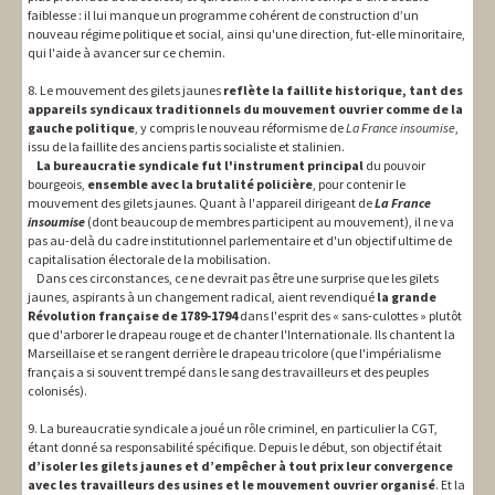
faiblesse : il lui manque un programme cohérent de construction d’un
nouveau régime politique et social, ainsi qu'une direction, fut-elle minoritaire,
qui l'aide à avancer sur ce chemin.
8. Le mouvement des gilets jaunes
reflète la faillite historique, tant des
appareils syndicaux traditionnels du mouvement ouvrier comme de la
gauche politique
, y compris le nouveau réformisme de
La France insoumise
,
issu de la faillite des anciens partis socialiste et stalinien.
La bureaucratie syndicale fut l'instrument principal
du pouvoir
bourgeois,
ensemble avec la brutalité policière
, pour contenir le
mouvement des gilets jaunes. Quant à l'appareil dirigeant de
La France
insoumise
(dont beaucoup de membres participent au mouvement), il ne va
pas au-delà du cadre institutionnel parlementaire et d'un objectif ultime de
capitalisation électorale de la mobilisation.
Dans ces circonstances, ce ne devrait pas être une surprise que les gilets
jaunes, aspirants à un changement radical, aient revendiqué
la grande
Révolution française de 1789-1794
dans l'esprit des « sans-culottes » plutôt
que d'arborer le drapeau rouge et de chanter l'Internationale. Ils chantent la
Marseillaise et se rangent derrière le drapeau tricolore (que l'impérialisme
français a si souvent trempé dans le sang des travailleurs et des peuples
colonisés).
9. La bureaucratie syndicale a joué un rôle criminel, en particulier la CGT,
étant donné sa responsabilité spécifique. Depuis le début, son objectif était
d’isoler les gilets jaunes et d’empêcher à tout prix leur convergence
avec les travailleurs des usines et le mouvement ouvrier organisé
. Et la