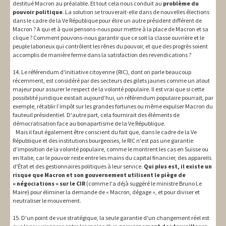
destitué Macron au préalable. Et tout cela nous conduit au
problème du
pouvoir politique
. La solution se trouverait-elle dans de nouvelles élections
dans le cadre de la Ve République pour élire un autre président différent de
Macron ? A qui et à quoi pensons-nous pour mettre à la place de Macron et sa
clique ? Comment pouvons-nous garantir que ce soit la classe ouvrière et le
peuple laborieux qui contrôlent les rênes du pouvoir, et que des progrès soient
accomplis de manière ferme dans la satisfaction des revendications ?
14. Le référendum d'initiative citoyenne (RIC), dont on parle beaucoup
récemment, est considéré par des secteurs des gilets jaunes comme un atout
majeur pour assurer le respect de la volonté populaire. Il est vrai que si cette
possibilité juridique existait aujourd’hui, un référendum populaire pourrait, par
exemple, rétablir l’impôt sur les grandes fortunes ou même expulser Macron du
fauteuil présidentiel. D'autre part, cela fournirait des éléments de
démocratisation face au bonapartisme de la Ve République.
Mais il faut également être conscient du fait que, dans le cadre de la Ve
République et des institutions bourgeoises, le RIC n'est pas une garantie
d'imposition de la volonté populaire, comme le montrent les cas en Suisse ou
en Italie, car le pouvoir reste entre les mains du capital financier, des appareils
d'État et des gestionnaires politiques à leur service.
Qui plus est, il existe un
risque que Macron et son gouvernement utilisent le piège de
« négociations » sur le CIR
(comme l'a déjà suggéré le ministre Bruno Le
Maire) pour éliminer la demande de « Macron, dégage », et pour diviser et
neutraliser le mouvement.
15. D'un point de vue stratégique, la seule garantie d'un changement réel est