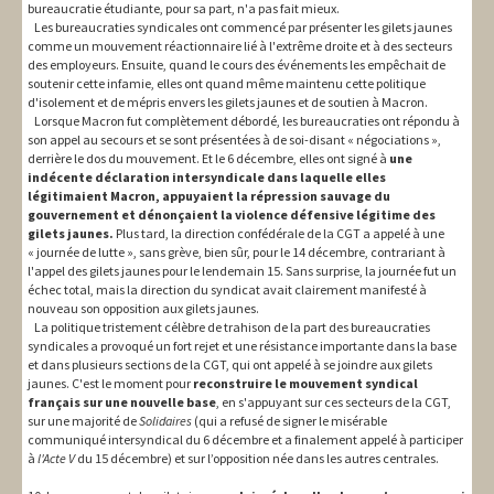
bureaucratie étudiante, pour sa part, n'a pas fait mieux.
Les bureaucraties syndicales ont commencé par présenter les gilets jaunes
comme un mouvement réactionnaire lié à l'extrême droite et à des secteurs
des employeurs. Ensuite, quand le cours des événements les empêchait de
soutenir cette infamie, elles ont quand même maintenu cette politique
d'isolement et de mépris envers les gilets jaunes et de soutien à Macron.
Lorsque Macron fut complètement débordé, les bureaucraties ont répondu à
son appel au secours et se sont présentées à de soi-disant « négociations »,
derrière le dos du mouvement. Et le 6 décembre, elles ont signé à
une
indécente déclaration intersyndicale dans laquelle elles
légitimaient Macron, appuyaient la répression sauvage du
gouvernement et dénonçaient la violence défensive légitime des
gilets jaunes.
Plus tard, la direction confédérale de la CGT a appelé à une
« journée de lutte », sans grève, bien sûr, pour le 14 décembre, contrariant à
l'appel des gilets jaunes pour le lendemain 15. Sans surprise, la journée fut un
échec total, mais la direction du syndicat avait clairement manifesté à
nouveau son opposition aux gilets jaunes.
La politique tristement célèbre de trahison de la part des bureaucraties
syndicales a provoqué un fort rejet et une résistance importante dans la base
et dans plusieurs sections de la CGT, qui ont appelé à se joindre aux gilets
jaunes. C'est le moment pour
reconstruire le mouvement syndical
français sur une nouvelle base
, en s'appuyant sur ces secteurs de la CGT,
sur une majorité de
Solidaires
(qui a refusé de signer le misérable
communiqué intersyndical du 6 décembre et a finalement appelé à participer
à
l'
A
cte V
du 15 décembre) et sur l’opposition née dans les autres centrales.