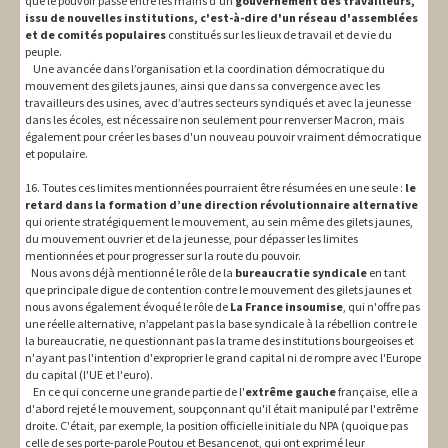
que le pouvoir passe entre les mains d'un
gouvernement des travailleurs,
issu de nouvelles institutions, c'est-à-dire d'un réseau d'assemblées
et de comités populaires
constitués sur les lieux de travail et de vie du
peuple.
Une avancée dans l’organisation et la coordination démocratique du
mouvement des gilets jaunes, ainsi que dans sa convergence avec les
travailleurs des usines, avec d’autres secteurs syndiqués et avec la jeunesse
dans les écoles, est nécessaire non seulement pour renverser Macron, mais
également pour créer les bases d'un nouveau pouvoir vraiment démocratique
et populaire.
16. Toutes ces limites mentionnées pourraient être résumées en une seule :
le
retard dans la formation d’une direction révolutionnaire alternative
qui oriente stratégiquement le mouvement, au sein même des gilets jaunes,
du mouvement ouvrier et de la jeunesse, pour dépasser les limites
mentionnées et pour progresser sur la route du pouvoir.
Nous avons déjà mentionné le rôle de la
bureaucratie syndicale
en tant
que principale digue de contention contre le mouvement des gilets jaunes et
nous avons également évoqué le rôle de
La France insoumise
, qui n'offre pas
une réelle alternative, n’appelant pas la base syndicale à la rébellion contre le
la bureaucratie, ne questionnant pas la trame des institutions bourgeoises et
n'ayant pas l'intention d'exproprier le grand capital ni de rompre avec l'Europe
du capital (l'UE et l'euro).
En ce qui concerne une grande partie de l'
extrême gauche
française, elle a
d'abord rejeté le mouvement, soupçonnant qu'il était manipulé par l'extrême
droite. C'était, par exemple, la position officielle initiale du NPA (quoique pas
celle de ses porte-parole Poutou et Besancenot, qui ont exprimé leur