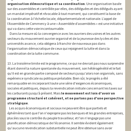
organisation démocratique et sa coordination
. Une organisation basée
sur des assemblées et contrôlée par elles, des déléguées et des délégués ayant
un mandat impératif et révocable à tout moment, qui constituent la base de
la coordination à l'échelle locale, départementale et nationale. L’appel de
l’Assemblée de Commercy à une « Assemblée d’assemblées » est une initiative
qui va dans cette voie incontournable.
Dans la mesure où la convergence avec les ouvriers des usines et les autres
secteurs du mouvement ouvrier organisé et de la jeunesse des lycées et des
universités avance, cela obligera à franchir de nouveaux pas dans
l’organisation démocratique de ceux qui rejoignent la lutte et dans la
coordination de la lutte commune.
13. La troisième limite est le programme, ce qui ne devrait pas nous surprendre
étant donné la nature spontanée du mouvement, son hétérogénéité et le fait
qu'il est en grande partie composé de secteurs jusqu'alors non organisés, sans
expérience syndicale ou politique préalable. Bien sûr, le progrès a été
remarquable en incorporant toute une série d'exigences économiques,
sociales et politiques, depuis la revendication initiale concernant les taxes sur
les carburants jusqu’à présent. Mais
le mouvement est loin d'avoir un
programme structuré et cohérent, et ne parlons pas d'une perspective
stratégique
.
Les acquis économiques et sociaux ne peuvent être que partiels et
éphémères tant que l'on n'exproprie pas les banques et les grandes entreprises,
placées sous le contrôle du peuple travailleur, et l'on n'engage pas une
planification démocratique de l’économie. Il semble évident également
qu'aucune revendication substantielle ne peut être obtenue sans avoir