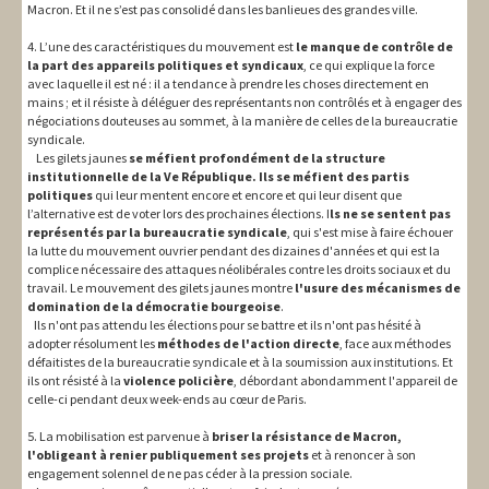
Macron. Et il ne s’est pas consolidé dans les banlieues des grandes ville.
4. L’une des caractéristiques du mouvement est
le manque de contrôle de
la part des appareils politiques et syndicaux
, ce qui explique la force
avec laquelle il est né : il a tendance à prendre les choses directement en
mains ; et il résiste à déléguer des représentants non contrôlés et à engager des
négociations douteuses au sommet, à la manière de celles de la bureaucratie
syndicale.
Les gilets jaunes
se méfient profondément de la structure
institutionnelle de la Ve République. Ils se méfient des partis
politiques
qui leur mentent encore et encore et qui leur disent que
l’alternative est de voter lors des prochaines élections. I
ls ne se sentent pas
représentés par la bureaucratie syndicale
, qui s'est mise à faire échouer
la lutte du mouvement ouvrier pendant des dizaines d'années et qui est la
complice nécessaire des attaques néolibérales contre les droits sociaux et du
travail. Le mouvement des gilets jaunes montre
l'usure des mécanismes de
domination de la démocratie bourgeoise
.
Ils n'ont pas attendu les élections pour se battre et ils n'ont pas hésité à
adopter résolument les
méthodes de l'action directe
, face aux méthodes
défaitistes de la bureaucratie syndicale et à la soumission aux institutions. Et
ils ont résisté à la
violence policière
, débordant abondamment l'appareil de
celle-ci pendant deux week-ends au cœur de Paris.
5. La mobilisation est parvenue à
briser la résistance de Macron,
l'obligeant à renier publiquement ses projets
et à renoncer à son
engagement solennel de ne pas céder à la pression sociale.