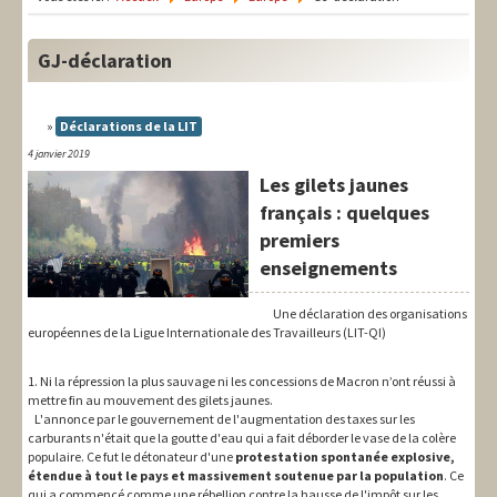
LIT-QI
Théorie
GJ-déclaration
National
Déclarations de la LIT
Europe
4 janvier 2019
Les gilets jaunes
International
français : quelques
Syndical
premiers
enseignements
Social
Une déclaration des organisations
Thèmes
européennes de la Ligue Internationale des Travailleurs (LIT-QI)
1. Ni la répression la plus sauvage ni les concessions de Macron n’ont réussi à
mettre fin au mouvement des gilets jaunes.
L'annonce par le gouvernement de l'augmentation des taxes sur les
carburants n'était que la goutte d'eau qui a fait déborder le vase de la colère
populaire. Ce fut le détonateur d'une
protestation spontanée explosive,
étendue à tout le pays et massivement soutenue par la population
. Ce
qui a commencé comme une rébellion contre la hausse de l'impôt sur les