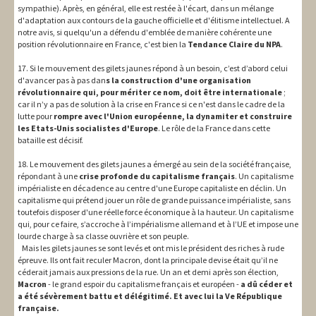
sympathie). Après, en général, elle est restée à l'écart, dans un mélange
d'adaptation aux contours de la gauche officielle et d'élitisme intellectuel. A
notre avis, si quelqu'un a défendu d'emblée de manière cohérente une
position révolutionnaire en France, c'est bien la
Tendance Claire du NPA
.
17. Si le mouvement des gilets jaunes répond à un besoin, c’est d’abord celui
d'avancer pas à pas dan
s la construction d'une organisation
révolutionnaire qui, pour mériter ce nom, doit être internationale
;
car il n’y a pas de solution à la crise en France si ce n'est dans le cadre de la
lutte pour
rompre avec l'Union européenne, la dynamiter et construire
les Etats-Unis socialistes d'Europe
. Le rôle de la France dans cette
bataille est décisif.
18. Le mouvement des gilets jaunes a émergé au sein de la société française,
répondant à une
crise profonde du capitalisme français
. Un capitalisme
impérialiste en décadence au centre d'une Europe capitaliste en déclin. Un
capitalisme qui prétend jouer un rôle de grande puissance impérialiste, sans
toutefois disposer d'une réelle force économique à la hauteur. Un capitalisme
qui, pour ce faire, s’accroche à l’impérialisme allemand et à l’UE et impose une
lourde charge à sa classe ouvrière et son peuple.
Mais les gilets jaunes se sont levés et ont mis le président des riches à rude
épreuve. Ils ont fait reculer Macron, dont la principale devise était qu’il ne
céderait jamais aux pressions de la rue. Un an et demi après son élection,
Macron
- le grand espoir du capitalisme français et européen -
a dû céder et
a été sévèrement battu et délégitimé. Et avec lui la Ve République
française.