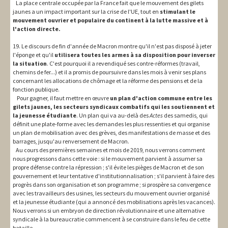
La place centrale occupée par la France fait que le mouvement des gilets
jaunes a un impact important sur la crise de l'UE, tout en
stimulant le
mouvement ouvrier et populaire du continent à la lutte massive et à
l'action directe.
19. Le discours de fin d'année de Macron montre qu'il n'est pas disposé à jeter
l'éponge et qu'il
utilisera toutes les armes à sa disposition pour inverser
la situation
. C'est pourquoi il a revendiqué ses contre-réformes (travail,
chemins de fer...) et il a promis de poursuivre dans les mois à venir ses plans
concernant les allocations de chômage et la réforme des pensions et de la
fonction publique.
Pour gagner, il faut mettre en œuvre
un plan d'action commune entre les
gilets jaunes, les secteurs syndicaux combatifs qui les soutiennent et
la jeunesse étudiante
. Un plan qui va au-delà des
Actes
des samedis, qui
définit une plate-forme avec les demandes les plus ressenties et qui organise
un plan de mobilisation avec des grèves, des manifestations de masse et des
barrages, jusqu'au renversement de Macron.
Au cours des premières semaines et mois de 2019, nous verrons comment
nous progressons dans cette voie : si le mouvement parvient à assumer sa
propre défense contre la répression ; s'il évite les pièges de Macron et de son
gouvernement et leur tentative d'institutionnalisation ; s'il parvient à faire des
progrès dans son organisation et son programme ; si prospère sa convergence
avec les travailleurs des usines, les secteurs du mouvement ouvrier organisé
et la jeunesse étudiante (qui a annoncé des mobilisations après les vacances).
Nous verrons si un embryon de direction révolutionnaire et une alternative
syndicale à la bureaucratie commencent à se construire dans le feu de cette
bataille.