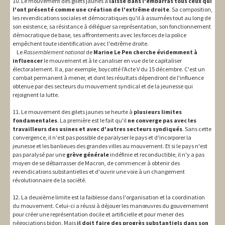
10. Le mouvement des gilets jaunes a
laissé dans l'embarras tous ceux qui
l'ont présenté comme une création de l'extrême droite
. Sa composition,
les revendications sociales et démocratiques qu'il à assumées tout au long de
son existence, sa résistance à déléguer sa représentation, son fonctionnement
démocratique de base, ses affrontements avec les forces de la police
empêchent toute identification avec l'extrême droite.
Le
Rassemblement national
de
Marine Le Pen cherche évidemment à
influencer
le mouvement et à le canaliser en vue de le capitaliser
électoralement. Il a, par exemple, boycotté l'Acte V du 15 décembre. C'est un
combat permanent à mener, et dont les résultats dépendront de l'influence
obtenue par des secteurs du mouvement syndical et de la jeunesse qui
rejoignent la lutte.
11. Le mouvement des gilets jaunes se heurte à
plusieurs limites
fondamentales
. La première est le fait qu'il
ne converge pas avec les
travailleurs des usines et avec d'autres secteurs syndiqués
. Sans cette
convergence, il n'est pas possible de paralyser le pays et d'incorporer la
jeunesse et les banlieues des grandes villes au mouvement. Et si le pays n'est
pas paralysé par une
grève générale
indéfinie et reconductible, il n'y a pas
moyen de se débarrasser de Macron, de commencer à obtenir des
revendications substantielles et d'ouvrir une voie à un changement
révolutionnaire de la société.
12. La deuxième limite est la faiblesse dans l'organisation et la coordination
du mouvement. Celui-ci a réussi à déjouer les manœuvres du gouvernement
pour créer une représentation docile et artificielle et pour mener des
négociations bidon. Mais
il doit faire des progrès substantiels dans son