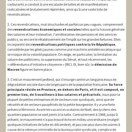
carburants a conduit à une escalade de luttes et de manifestations
radicalisées et brutalement réprimées, ainsi qu’à une vaste liste de
revendications.
2. Ces revendications, mal structurées et parfois un peu vagues, comprennent
des
revendications économiques et sociales
telles que la hausse générale
des salaires et leur indexation, l'amélioration des pensions et des services
publics, ou encore le rétablissement de l'impôt sur les grandes fortunes. Elles
incorporent des
revendications politiques contre la Ve République
,
considérée par les gilets jaunes comme une machine antidémocratique qui
se moque de la volonté populaire. On exige, en particulier, la limitation du
salaire des politiciens, la suppression du Sénat, et tout récemment, les
« référendums d'initiative citoyenne » (RIC). Et, bien sûr, la
démission de
Macron
figure en bonne place.
3. C’est un mouvement profond, qui s'insurge contre un long processus de
dégradation sociale dans de larges pans de la population française.
Sa force
principale réside en Province, en dehors de Paris, et il est composé, en
premier lieu, de travailleurs à bas salaires et précarisés
, issus pour la
plupart de petites entreprises et de secteurs non syndiqués, ainsi que de
retraités et de secteurs paupérisés de la petite bourgeoisie. Il y a une forte
présence féminine. Avant les vacances scolaires de Noël, des lycéens des
quartiers populaires se sont joints à la lutte. Contrairement à 1968, jusqu’à
présent, le mouvement n’a pas trouvé écho en milieu universitaire (malgré
quelques initiatives de lutte en décembre), et pas non plus dans les usines à
cause de la retenue criminelle de la bureaucratie syndicale, complice de