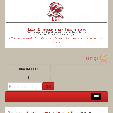
L
igue
C
ommuniste des
T
ravailleurs
Section belge de la Ligue Internationale des Travailleurs -
Quatrième Internationale (LIT-QI)
« L'émancipation des travailleurs sera l'œuvre des travailleurs eux-mêmes. »
K.
Marx
LIT-QI
NEWSLETTER
GO
LCT
Vous êtes ici :
Accueil
Europe
Europe
GJ-déclaration