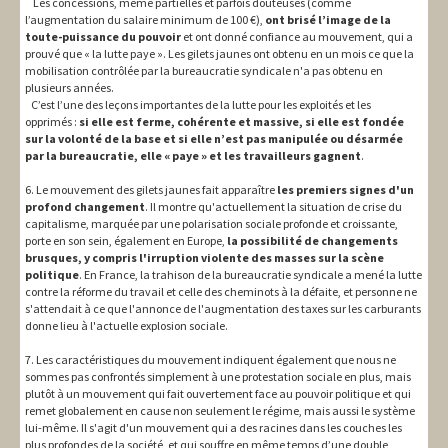
Les concessions, même partielles et parfois douteuses (comme
l’augmentation du salaire minimum de 100 €),
ont brisé l’image de la
toute-puissance du pouvoir
et ont donné confiance au mouvement, qui a
prouvé que « la lutte paye ». Les gilets jaunes ont obtenu en un mois ce que la
mobilisation contrôlée par la bureaucratie syndicale n'a pas obtenu en
plusieurs années.
C’est l’une des leçons importantes de la lutte pour les exploités et les
opprimés :
si elle est ferme, cohérente et massive, si elle est fondée
sur la volonté de la base et si elle n’est pas manipulée ou désarmée
par la bureaucratie, elle « paye » et les travailleurs gagnent
.
6. Le mouvement des gilets jaunes fait apparaître
les premiers signes d'un
profond changement
. Il montre qu'actuellement la situation de crise du
capitalisme, marquée par une polarisation sociale profonde et croissante,
porte en son sein, également en Europe,
la possibilité de changements
brusques, y compris l'irruption violente des masses sur la scène
politique
. En France, la trahison de la bureaucratie syndicale a mené la lutte
contre la réforme du travail et celle des cheminots à la défaite, et personne ne
s'attendait à ce que l'annonce de l'augmentation des taxes sur les carburants
donne lieu à l'actuelle explosion sociale.
7. Les caractéristiques du mouvement indiquent également que nous ne
sommes pas confrontés simplement à une protestation sociale en plus, mais
plutôt à un mouvement qui fait ouvertement face au pouvoir politique et qui
remet globalement en cause non seulement le régime, mais aussi le système
lui-même. Il s'agit d'un mouvement qui a des racines dans les couches les
plus profondes de la société, et qui souffre en même temps d’une double