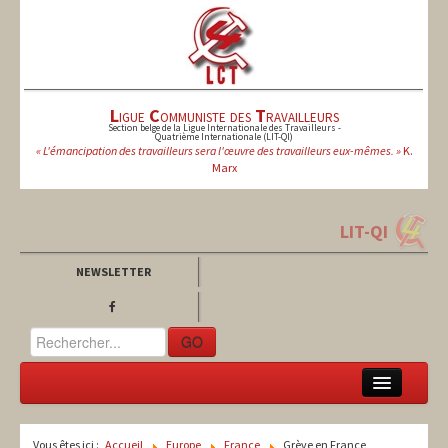
L
igue
C
ommuniste des
T
ravailleurs
Section belge de la Ligue Internationale des Travailleurs -
Quatrième Internationale (LIT-QI)
« L'émancipation des travailleurs sera l'œuvre des travailleurs eux-mêmes. »
K.
Marx
LIT-QI
NEWSLETTER
GO
LCT
Vous êtes ici :
Accueil
Europe
France
Grève en France