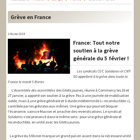
LIT-QI
Théorie
Grève en France
National
3 février 2019
Europe
France: Tout notre
soutien à la grève
International
générale du 5 février !
Syndical
Les syndicats CGT, Solidaires et CNT-
SO appellent à la grève dans toute la
Social
France le mardi 5 février.
Thèmes
L'
Assemblée des assemblées
des Gilets jaunes, réunie à Commercy les 26 et
27 janvier, a apporté son soutien à la grève. Pas à une journée de mobilisation
isolée, mais à une grève générale et à durée indéterminée (« reconductible »),
contrôlée par les grévistes eux-mêmes. Une grève qui pourrait bloquer
l'économie, vaincre Macron et arracher des revendications. Le syndicat
Solidaires
s'est prononcé dans le même sens : pour une grève générale et
reconductible, en unité avec les Gilets jaunes.
La grève du 5 février marque un grand pas en avant dans la nécessaire unité