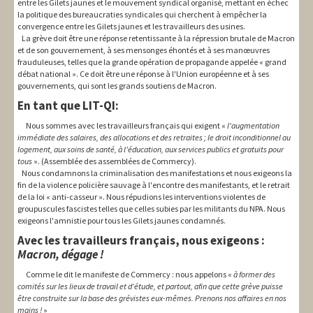
entre les Gilets jaunes et le mouvement syndical organisé, mettant en échec
la politique des bureaucraties syndicales qui cherchent à empêcher la
convergence entre les Gilets jaunes et les travailleurs des usines.
La grève doit être une réponse retentissante à la répression brutale de Macron
et de son gouvernement, à ses mensonges éhontés et à ses manœuvres
frauduleuses, telles que la grande opération de propagande appelée « grand
débat national ». Ce doit être une réponse à l'Union européenne et à ses
gouvernements, qui sont les grands soutiens de Macron.
En tant que LIT-QI:
Nous sommes avec les travailleurs français qui exigent «
l'augmentation
immédiate des salaires, des
allocations
et des retraites ; le droit inconditionnel au
logement,
aux soins de
santé, à l'éducation, aux services publics et
gratuits
pour
tous
». (Assemblée des assemblées de Commercy).
Nous condamnons la criminalisation des manifestations et nous exigeons la
fin de la violence policière sauvage à l'encontre des manifestants, et le retrait
de la loi « anti-casseur ». Nous répudions les interventions violentes de
groupuscules fascistes telles que celles subies par les militants du NPA. Nous
exigeons l'amnistie pour tous les Gilets jaunes condamnés.
Avec les travailleurs français, nous exigeons :
Macron,
dégage
!
Comme le dit le manifeste de Commercy : nous appelons «
à former
des
comités sur les lieux de travail
et
d’étud
e,
et partout, afin que cette grève puisse
être construite sur la base des grévistes eux-mêmes. Prenons nos affaires
en
nos
mains !
»