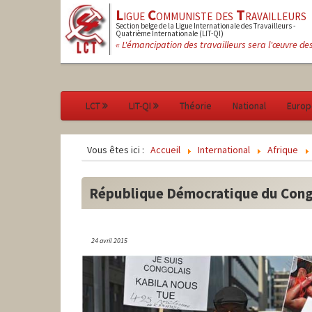
L
igue
C
ommuniste des
T
ravailleurs
Section belge de la Ligue Internationale des Travailleurs -
Quatrième Internationale (LIT-QI)
« L'émancipation des travailleurs sera l'œuvre de
LCT
LIT-QI
Théorie
National
Europ
Vous êtes ici :
Accueil
International
Afrique
République Démocratique du Con
24 avril 2015