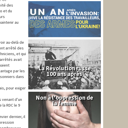
vité des
o et du
urs
aintenir au
oir au-delà de
ont arrêté des
niciens, et qui
 arrêtés avait
uaient
La Révolution russe
chantage par les
100 ans après
isonniers dans
ais, pour exiger
Non à l'oppression de
Syrie
s venant d’un
la femme
 la RDC le 9
vier dernier, il
épression