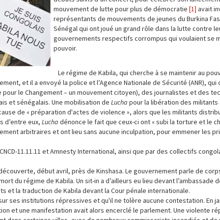
mouvement de lutte pour plus de démocratie
[1]
avait in
représentants de mouvements de jeunes du Burkina Fas
Sénégal qui ont joué un grand rôle dans la lutte contre le
gouvernements respectifs corrompus qui voulaient se m
pouvoir.
Le régime de Kabila, qui cherche à se maintenir au pouv
ent, et il a envoyé la police et l’Agence Nationale de Sécurité (ANR), qui 
e pour le Changement – un mouvement citoyen), des journalistes et des tech
is et sénégalais. Une mobilisation de
Lucha
pour la libération des militants
ause de « préparation d'actes de violence », alors que les militants distrib
ns d’entre eux,
Lucha
dénonce le fait que ceux-ci ont « subi la torture et le 
ement arbitraires et ont lieu sans aucune inculpation, pour emmener les pr
 CNCD-11.11.11 et Amnesty International, ainsi que par des collectifs congol
couverte, début avril, près de Kinshasa. Le gouvernement parle de corp
ort du régime de Kabila. Un sit-in a d’ailleurs eu lieu devant l’ambassade de
 et la traduction de Kabila devant la Cour pénale internationale.
r ses institutions répressives et qu'il ne tolère aucune contestation. En jan
ution et une manifestation avait alors encerclé le parlement. Une violente r