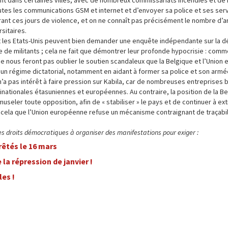
ent dans certaines villes, avec de nombreux commissariats incendiés et d
utes les communications GSM et internet et d’envoyer sa police et ses ser
ant ces jours de violence, et on ne connaît pas précisément le nombre d’a
sitaires.
t les Etats-Unis peuvent bien demander une enquête indépendante sur la d
 de militants ; cela ne fait que démontrer leur profonde hypocrisie : comme
ne nous feront pas oublier le soutien scandaleux que la Belgique et l’Unio
t un régime dictatorial, notamment en aidant à former sa police et son armé
’a pas intérêt à faire pression sur Kabila, car de nombreuses entreprises 
tinationales étasuniennes et européennes. Au contraire, la position de la B
museler toute opposition, afin de « stabiliser » le pays et de continuer à ext
ur cela que l’Union européenne refuse un mécanisme contraignant de traçabi
es droits démocratiques à organiser des manifestations pour exiger :
rêtés le 16 mars
a répression de janvier !
es !