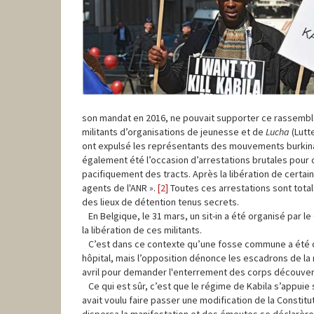
son mandat en 2016, ne pouvait supporter ce rassemblem
militants d’organisations de jeunesse et de
Lucha
(Lutt
ont expulsé les représentants des mouvements burkina
également été l’occasion d’arrestations brutales pour c
pacifiquement des tracts. Après la libération de certai
agents de l'ANR ».
[2]
Toutes ces arrestations sont total
des lieux de détention tenus secrets.
En Belgique, le 31 mars, un sit-in a été organisé par le
la libération de ces militants.
C’est dans ce contexte qu’une fosse commune a été dé
hôpital, mais l’opposition dénonce les escadrons de la m
avril pour demander l'enterrement des corps découverts
Ce qui est sûr, c’est que le régime de Kabila s’appuie su
avait voulu faire passer une modification de la Constit