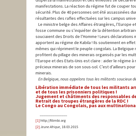
dispersa la manifestation et des émeutes se déclarèr
manifestations. La réaction du régime fut de couper to
sécurité. Plus de 40 personnes ont été assassinées dur
résultantes des rafles effectuées sur les campus univer
Le ministre belge des Affaires étrangères, l’Europe e
fosse commune ou s’inquiéter de la détention arbitraire
souciaient des Droits de l’Homme ! Leurs déclarations 
apportent au régime de Kabila ! Ils soutiennent en effe
mêmes qui répriment le peuple congolais. La Belgique n
profitent du pillage des minerais organisés par les mul
l’Europe et des Etats-Unis est claire : aider le régime à 
précieux minerais de son sous-sol. C’est d’ailleurs po
minerais.
En Belgique, nous appelons tous les militants soucieux d
Libération immédiate de tous les militants ar
et de tous les prisonniers politiques !
Jugement et châtiments des responsables de l
Retrait des troupes étrangères de la RDC !
Le Congo au Congolais, pas aux multinational
_______________
[1]
http://filimbi.org
[2]
Jeune Afrique
, 18.03.2015