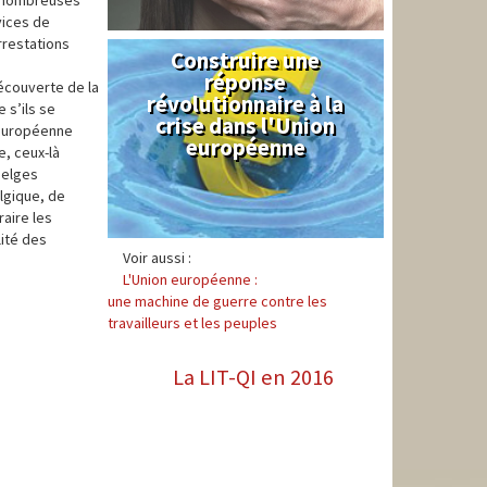
e nombreuses
vices de
rrestations
Construire une
Syndical
réponse
écouverte de la
révolutionnaire à la
 s’ils se
crise dans l'Union
n européenne
européenne
e, ceux-là
belges
elgique, de
raire les
lité des
Voir aussi :
L'Union européenne :
une machine de guerre contre les
travailleurs et les peuples
La LIT-QI en 2016