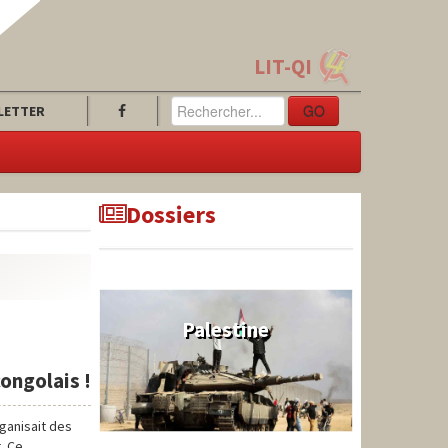
LIT-QI
GO
LETTER
Dossiers
Palestine
ongolais !
ganisait des
. Ce