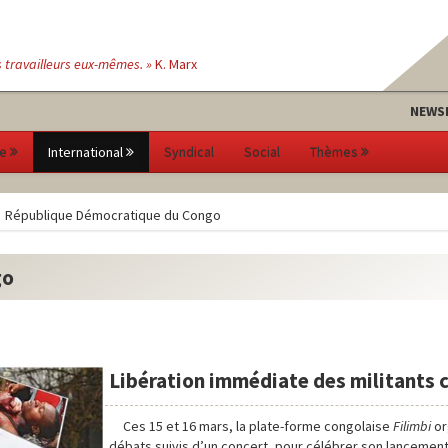
s travailleurs eux-mêmes. »
K. Marx
NEWS
e
International
Syndical
Social
Thèmes
République Démocratique du Congo
go
Libération immédiate des militants c
Ces 15 et 16 mars, la plate-forme congolaise
Filimbi
or
débats suivis d’un concert, pour célébrer son lancement