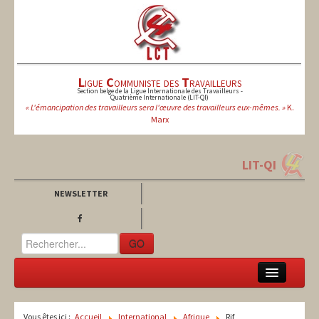
L
igue
C
ommuniste des
T
ravailleurs
Section belge de la Ligue Internationale des Travailleurs -
Quatrième Internationale (LIT-QI)
« L'émancipation des travailleurs sera l'œuvre des travailleurs eux-mêmes. »
K.
Marx
LIT-QI
NEWSLETTER
GO
LCT
Vous êtes ici :
Accueil
International
Afrique
Rif