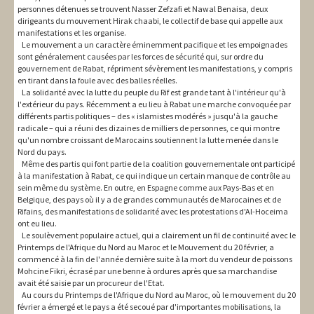
personnes détenues se trouvent Nasser Zefzafi et Nawal Benaisa, deux
dirigeants du mouvement Hirak chaabi, le collectif de base qui appelle aux
manifestations et les organise.
Le mouvement a un caractère éminemment pacifique et les empoignades
sont généralement causées par les forces de sécurité qui, sur ordre du
gouvernement de Rabat, répriment sévèrement les manifestations, y compris
en tirant dans la foule avec des balles réelles.
La solidarité avec la lutte du peuple du Rif est grande tant à l'intérieur qu'à
l'extérieur du pays. Récemment a eu lieu à Rabat une marche convoquée par
différents partis politiques – des « islamistes modérés » jusqu'à la gauche
radicale – qui a réuni des dizaines de milliers de personnes, ce qui montre
qu'un nombre croissant de Marocains soutiennent la lutte menée dans le
Nord du pays.
Même des partis qui font partie de la coalition gouvernementale ont participé
à la manifestation à Rabat, ce qui indique un certain manque de contrôle au
sein même du système. En outre, en Espagne comme aux Pays-Bas et en
Belgique, des pays où il y a de grandes communautés de Marocaines et de
Rifains, des manifestations de solidarité avec les protestations d'Al-Hoceima
ont eu lieu.
Le soulèvement populaire actuel, qui a clairement un fil de continuité avec le
Printemps de l'Afrique du Nord au Maroc et le Mouvement du 20 février, a
commencé à la fin de l'année dernière suite à la mort du vendeur de poissons
Mohcine Fikri, écrasé par une benne à ordures après que sa marchandise
avait été saisie par un procureur de l'Etat.
Au cours du Printemps
de l'Afrique du Nord au Maroc
, où le mouvement du 20
février a émergé et le pays a été secoué par d'importantes mobilisations, la