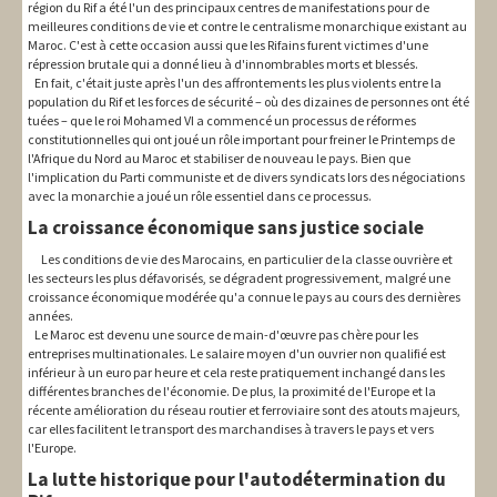
région du Rif a été l'un des principaux centres de manifestations pour de
meilleures conditions de vie et contre le centralisme monarchique existant au
Maroc. C'est à cette occasion aussi que les Rifains furent victimes d'une
répression brutale qui a donné lieu à d'innombrables morts et blessés.
En fait, c'était juste après l'un des affrontements les plus violents entre la
population du Rif et les forces de sécurité – où des dizaines de personnes ont été
tuées – que le roi Mohamed VI a commencé un processus de réformes
constitutionnelles qui ont joué un rôle important pour freiner le Printemps de
l'Afrique du Nord au Maroc et stabiliser de nouveau le pays. Bien que
l'implication du Parti communiste et de divers syndicats lors des négociations
avec la monarchie a joué un rôle essentiel dans ce processus.
La croissance économique sans justice sociale
Les conditions de vie des Marocains, en particulier de la classe ouvrière et
les secteurs les plus défavorisés, se dégradent progressivement, malgré une
croissance économique modérée qu'a connue le pays au cours des dernières
années.
Le Maroc est devenu une source de main-d'œuvre pas chère pour les
entreprises multinationales. Le salaire moyen d'un ouvrier non qualifié est
inférieur à un euro par heure et cela reste pratiquement inchangé dans les
différentes branches de l'économie. De plus, la proximité de l'Europe et la
récente amélioration du réseau routier et ferroviaire sont des atouts majeurs,
car elles facilitent le transport des marchandises à travers le pays et vers
l'Europe.
La lutte historique pour l'autodétermination du