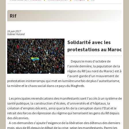
LIT-QI
Théorie
Rif
National
16 juin 2017
Gabriel Huland
Europe
Solidarité avec les
International
protestations au Maroc
Syndical
Depuis le mois d'octobre de
l'année dernière, la population de la
région du Rif (au nord du Maroc) est à
Social
l'avant-garde d'un mouvement de
protestation ininterrompu qui met en lumière une fois de plus l'autoritarisme,
Thèmes
la misère et le chaos social dans ce pays du Maghreb.
Les principales revendications des manifestants sont l'accès à un système de
santé publique, la construction d'écoles, d'universités et d'hôpitaux, la
création d'emplois décents, ainsi que la fin de la corruption dans l'Etat et le
retrait des forces de répression du régime qui terrorisent les gens du Rif depuis
des décennies.
A ces demandes s'ajoute l'exigence de la libération des détenus des derniers
mois, plus de 85 depuis le début de la crise, selon les manifestants. Parmi les