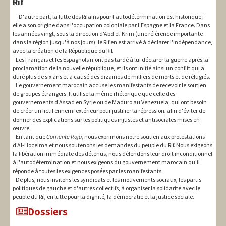
Rif
D'autre part, la lutte des Rifains pour l'autodétermination est historique ;
elle a son origine dans l'occupation coloniale par l'Espagne et la France. Dans
les années vingt, sous la direction d'Abd el-Krim (une référence importante
dans la région jusqu'à nos jours), le Rif en est arrivé à déclarer l'indépendance,
avec la création de la République du Rif.
Les Français et les Espagnols n'ont pas tardé à lui déclarer la guerre après la
proclamation de la nouvelle république, et ils ont initié ainsi un conflit qui a
duré plus de six ans et a causé des dizaines de milliers de morts et de réfugiés.
Le gouvernement marocain accuse les manifestants de recevoir le soutien
de groupes étrangers. Il utilise la même rhétorique que celle des
gouvernements d'Assad en Syrie ou de Maduro au Venezuela, qui ont besoin
de créer un fictif ennemi extérieur pour justifier la répression, afin d'éviter de
donner des explications sur les politiques injustes et antisociales mises en
œuvre.
En tant que
Corriente Roja
, nous exprimons notre soutien aux protestations
d'Al-Hoceima et nous soutenons les demandes du peuple du Rif. Nous exigeons
la libération immédiate des détenus, nous défendons leur droit inconditionnel
à l'autodétermination et nous exigeons du gouvernement marocain qu'il
réponde à toutes les exigences posées par les manifestants.
De plus, nous invitons les syndicats et les mouvements sociaux, les partis
politiques de gauche et d'autres collectifs, à organiser la solidarité avec le
peuple du Rif, en lutte pour la dignité, la démocratie et la justice sociale.
Dossiers