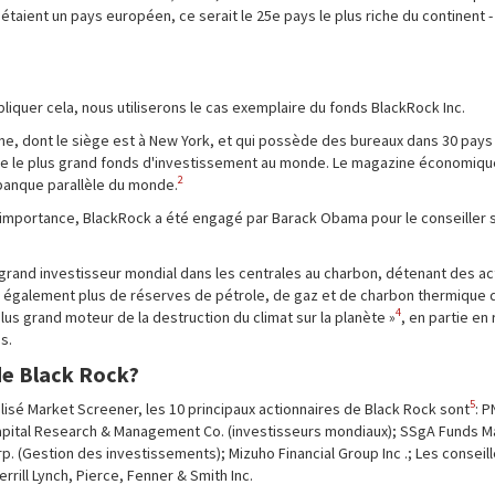
 étaient un pays européen, ce serait le 25e pays le plus riche du continent -
liquer cela, nous utiliserons le cas exemplaire du fonds BlackRock Inc.
e, dont le siège est à New York, et qui possède des bureaux dans 30 pays 
omme le plus grand fonds d'investissement au monde. Le magazine économiq
2
anque parallèle du monde.
 importance, BlackRock a été engagé par Barack Obama pour le conseiller s
 grand investisseur mondial dans les centrales au charbon, détenant des ac
e également plus de réserves de pétrole, de gaz et de charbon thermique 
4
plus grand moteur de la destruction du climat sur la planète »
, en partie en
s.
 de Black Rock?
5
alisé Market Screener, les 10 principaux actionnaires de Black Rock sont
: 
apital Research & Management Co. (investisseurs mondiaux); SSgA Funds 
. (Gestion des investissements); Mizuho Financial Group Inc .; Les conseill
ill Lynch, Pierce, Fenner & Smith Inc.