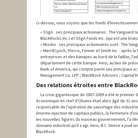
Ci-dessus, nous voyons que les fonds d'investissement q
SSgA : ses principaux actionnaires : The Vanguard 
BlackRocks Inc.) et SSgA Funds Inc. (qui est une bra
Mizuho : ses principaux actionnaires sont : The Va
Merrill Lynch, Pierce, Fenner et Smith Inc. : après
entreprises et des banques au bord de la faillite, l'
département de cette banque. Ainsi, au lieu de présen
Bank of America, qui compte parmi ses principaux act
Management Co. LPP ; BlackRock Advisors ; Capital
Des relations étroites entre BlackR
La crise gigantesque de 2007-2009 a été le premier d
économique en chef d'Obama était alors âgé de 31 ans 
responsable de l'opération de sauvetage des industries 
énorme injection de capitaux publics, la fermeture d'us
les nouvelles figures du nouveau gouvernement, l'a décr
domaine industriel qu'il a agi. Ainsi, B.C. Deese a joué 
BlackRock.