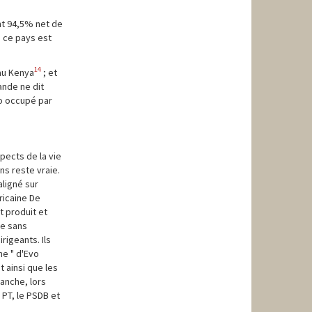
ent 94,5% net de
s ce pays est
14
 au Kenya
; et
ande ne dit
go occupé par
pects de la vie
ns reste vraie.
aligné sur
ricaine De
t produit et
ne sans
igeants. Ils
e " d'Evo
 ainsi que les
vanche, lors
 PT, le PSDB et