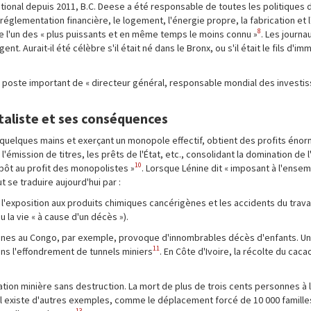
ional depuis 2011, B.C. Deese a été responsable de toutes les politiques de
a réglementation financière, le logement, l'énergie propre, la fabrication et l
8
 l'un des « plus puissants et en même temps le moins connu »
. Les journa
nt. Aurait-il été célèbre s'il était né dans le Bronx, ou s'il était le fils d'im
e poste important de « directeur général, responsable mondial des invest
italiste et ses conséquences
en quelques mains et exerçant un monopole effectif, obtient des profits énor
émission de titres, les prêts de l'État, etc., consolidant la domination de l
10
mpôt au profit des monopolistes »
. Lorsque Lénine dit « imposant à l'ensem
 se traduire aujourd'hui par :
s, l'exposition aux produits chimiques cancérigènes et les accidents du travai
u la vie « à cause d'un décès »).
s mines au Congo, par exemple, provoque d'innombrables décès d'enfants. Un
11
ans l'effondrement de tunnels miniers
. En Côte d'Ivoire, la récolte du cac
itation minière sans destruction. La mort de plus de trois cents personnes à 
il existe d'autres exemples, comme le déplacement forcé de 10 000 famille
13