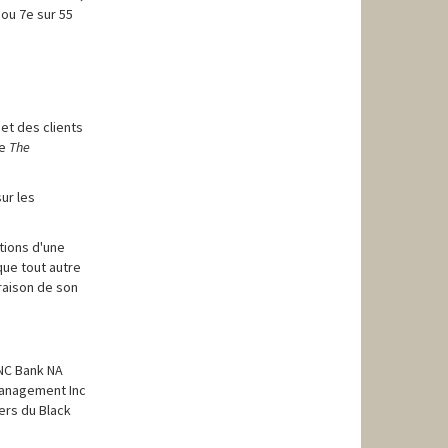
 ou 7e sur 55
et des clients
ue
The
ur les
tions d'une
que tout autre
 raison de son
PNC Bank NA
Management Inc
ers du Black