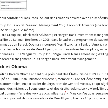
ui contrôlent Black Rock Inc. ont des relations étroites avec ceux décrits
Group Inc. ; Capital Research Management Co. ; BlackRock Advisors (une br
nche de SSgA elle-même).
nguard Group Inc., BlackRock Advisors ; et Norges Bank Investment Managem
 la faillite de Lehman Brothers en 2008, dans le cadre du programme de sauv
administration Barack Obama a incorporé Merrill Lynch à la Bank of America e
ter les actionnaires de Merrill Lynch, nous présentons les dix plus gros a
ionnaires : The Vanguard Group Inc. ; SSgA Funds Management Inc. ; Wellin
 Research Management Co. et Norges Bank Investment Management.
ock et Obama
éfi de Barack Obama en tant que président des États-Unis de 2009 à 2017. L
6
(né en 1978), Brian Christopher Deese
, membre du Conseil économique natio
automobiles, en particulier de Chrysler et de General Motors, ce qui signi
ines, des milliers de licenciements et des droits réduits. Le New York Times
7
it comme « l'une des voix les plus influentes
». Mais ce n'est pas seuleme
un rôle important dans le sauvetage de Merrill Lynch, l'un des 10 plus gros ac