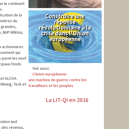
ur le continent
ds
Construire une
Syndical
ication de la
réponse
minières du
révolutionnaire à la
s grandes,
crise dans l'Union
 BHP Billiton,
européenne
x actionnaires
issement qui
s parmi les neuf
ncipaux fonds
Voir aussi :
L'Union européenne :
 et ALCOA.
une machine de guerre contre les
 Mining, Teck et
travailleurs et les peuples
La LIT-QI en 2016
iation and
s des revenus,