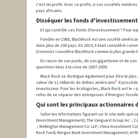
c'est du profit. Avec ce profit, si ces sociétés minières
pays africains.
Disséquer les fonds d'investissement
Et qui contrôle ces fonds d'investissement ? Pour exp
Fondée en 1988, BlackRock est une société américain
dans plus de 100 pays. En 2019, il était considéré c
Economist
considère BlackRock comme la plus grande b
En raison de son poids, de son gigantisme et de son
questions liées à la crise de 2007-2009.
Black Rock se distingue également pour être le plus
3
valeur de 11 milliards de dollars américains
. Il possèd
investisseur. Pour les écologistes, Black Rock est le « 
refus de se séparer des entreprises d'énergies fossile
Qui sont les principaux actionnaires
Selon les informations figurant sur le site web spéci
(Investment Management); The Vanguard Group Inc .; C
.; Wellington Management Co. LLP; China Investment Corp
Rock Fund; Norges Bank Investment Management; et Merr