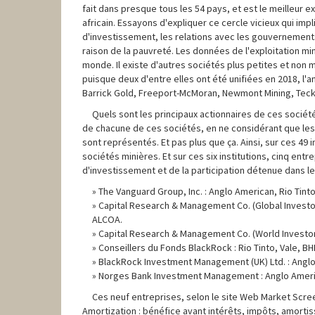
fait dans presque tous les 54 pays, et est le meilleur 
africain. Essayons d'expliquer ce cercle vicieux qui imp
d'investissement, les relations avec les gouvernements 
raison de la pauvreté. Les données de l'exploitation mi
monde. Il existe d'autres sociétés plus petites et non
puisque deux d'entre elles ont été unifiées en 2018, l'a
Barrick Gold, Freeport-McMoran, Newmont Mining, Teck
Quels sont les principaux actionnaires de ces société
de chacune de ces sociétés, en ne considérant que les 
sont représentés. Et pas plus que ça. Ainsi, sur ces 49 i
sociétés minières. Et sur ces six institutions, cinq en
d'investissement et de la participation détenue dans le
The Vanguard Group, Inc. : Anglo American, Rio Tint
Capital Research & Management Co. (Global Investors
ALCOA.
Capital Research & Management Co. (World Investors
Conseillers du Fonds BlackRock : Rio Tinto, Vale, 
BlackRock Investment Management (UK) Ltd. : Anglo A
Norges Bank Investment Management : Anglo America
Ces neuf entreprises, selon le site Web Market Scree
Amortization : bénéfice avant intérêts, impôts, amorti