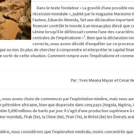
Dans le texte fondateur « La gravité d'une possible no
récession mondiale », publié par le magazine Marxismo 
l'auteur, Eduardo Almeida, fait une déclaration importante
financier contrôle le monde à un niveau plus élevé que ce
Lénine lorsqu'il le définissait comme l'une des caractéri
1
centrales de l'impérialisme »
. Bien que la déclaration n
correcte, nous avons décidé d'enquêter sur ce processu
lique ou non. En plus de chercher à comprendre et interpréter le capital fina
e sortir de cette situation. Comment rompre avec l'impérialisme et comment
Par : Yves Mwana Mayas et Cesar N
, nous avons choisi de commencer par l'exploitation minière, mais nous aur
ie pétrolière africaine, bien que dispersée dans cinq pays (Angola, Nigéria, 
e 5,690 millions de barils par jour. Il s'agit d'une production supérieure à 
ondial), l'Irak (5e), la Chine (6e), l'Iran (7e), le Brésil (8e) les Émirats ar
lière, nous considérons que l'exploration minérale, moins concentrée que 