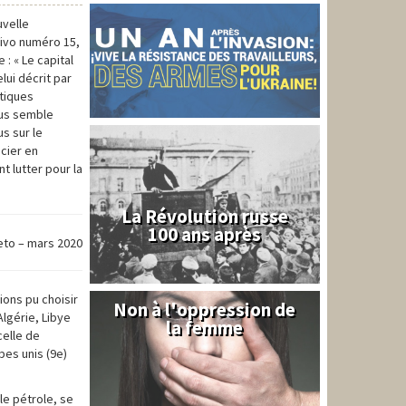
uvelle
Vivo numéro 15,
 : « Le capital
lui décrit par
stiques
ous semble
s sur le
ncier en
 lutter pour la
La Révolution russe
100 ans après
eto – mars 2020
ions pu choisir
Non à l'oppression de
Syrie
Algérie, Libye
la femme
celle de
abes unis (9e)
le pétrole, se