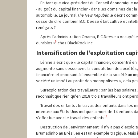
En tant que vice-président du Conseil économique nat
- au goût du capital financier - dans les domaines de : l
automobile. Le journal
The New Republic
le décrit comme
cesse de dire combien B.C. Deese était cultivé et intellige
renégats ?
Après l'administration Obama, B.C.Deese a occupé l
9
durables »
chez BlackRock Inc.
Intensification de l'exploitation cap
Lénine a écrit que « le capital financier, concentré 
augmente sans cesse avec la constitution de sociétés, l'
financière et imposant à l'ensemble de la société un i
société un impôt au profit des monopolistes », cela peut
Surexploitation des travailleurs : par les bas salaire
reconnaît que rien qu'en 2018 trois travailleurs ont perd
Travail des enfants : le travail des enfants dans le
intentée aux États-Unis indique la mort de 14 enfants d
12
s'effectue avec le travail des enfants
.
Destruction de l'environnement : Il n'y a pas d'explo
Brumadinho au Brésil en est un exemple tragique. Mais 