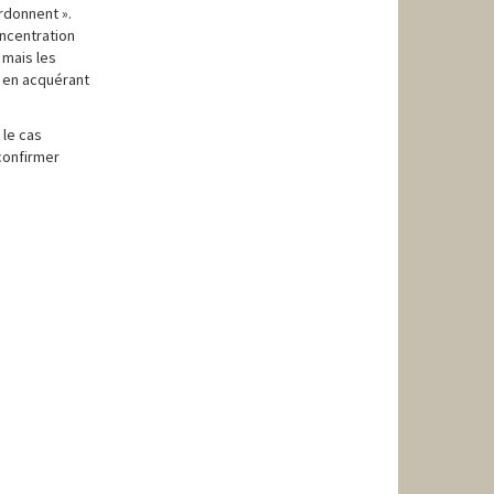
rdonnent ».
oncentration
 mais les
) en acquérant
 le cas
 confirmer