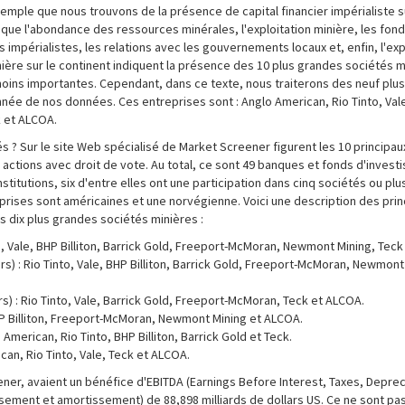
exemple que nous trouvons de la présence de capital financier impérialiste s
lique l'abondance des ressources minérales, l'exploitation minière, les fon
impérialistes, les relations avec les gouvernements locaux et, enfin, l'expl
nière sur le continent indiquent la présence des 10 plus grandes sociétés 
 moins importantes. Cependant, dans ce texte, nous traiterons des neuf plu
nnée de nos données. Ces entreprises sont : Anglo American, Rio Tinto, Vale,
 et ALCOA.
s ? Sur le site Web spécialisé de Market Screener figurent les 10 principau
actions avec droit de vote. Au total, ce sont 49 banques et fonds d'invest
nstitutions, six d'entre elles ont une participation dans cinq sociétés ou plu
treprises sont américaines et une norvégienne. Voici une description des pri
s dix plus grandes sociétés minières :
o, Vale, BHP Billiton, Barrick Gold, Freeport-McMoran, Newmont Mining, Teck
) : Rio Tinto, Vale, BHP Billiton, Barrick Gold, Freeport-McMoran, Newmont
) : Rio Tinto, Vale, Barrick Gold, Freeport-McMoran, Teck et ALCOA.
BHP Billiton, Freeport-McMoran, Newmont Mining et ALCOA.
merican, Rio Tinto, BHP Billiton, Barrick Gold et Teck.
n, Rio Tinto, Vale, Teck et ALCOA.
ner, avaient un bénéfice d'EBITDA (Earnings Before Interest, Taxes, Deprec
ssement et amortissement) de 88,898 milliards de dollars US. Ce ne sont pa