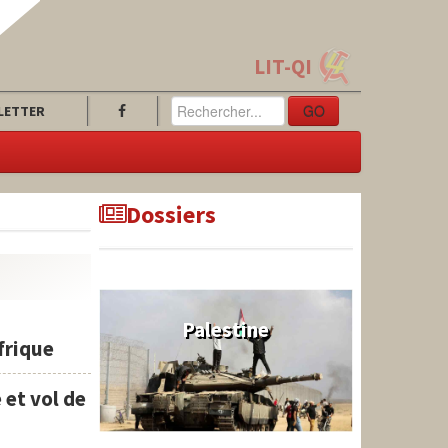
LIT-QI
GO
LETTER
Dossiers
Palestine
Afrique
 et vol de