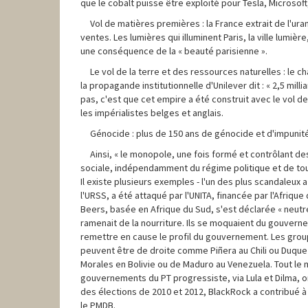
que le cobalt puisse être exploité pour Tesla, Microsoft,
Vol de matières premières : la France extrait de l'ur
ventes. Les lumières qui illuminent Paris, la ville lumiè
une conséquence de la « beauté parisienne ».
Le vol de la terre et des ressources naturelles : le
la propagande institutionnelle d'Unilever dit : « 2,5 mi
pas, c'est que cet empire a été construit avec le vol de
les impérialistes belges et anglais.
Génocide : plus de 150 ans de génocide et d'impunité
Ainsi, « le monopole, une fois formé et contrôlant de
sociale, indépendamment du régime politique et de toute a
Il existe plusieurs exemples - l'un des plus scandaleux a 
l'URSS, a été attaqué par l'UNITA, financée par l'Afriqu
Beers, basée en Afrique du Sud, s'est déclarée « neutre
ramenait de la nourriture. Ils se moquaient du gouverne
remettre en cause le profil du gouvernement. Les group
peuvent être de droite comme Piñera au Chili ou Duqu
Morales en Bolivie ou de Maduro au Venezuela. Tout le m
gouvernements du PT progressiste, via Lula et Dilma, ont
des élections de 2010 et 2012, BlackRock a contribué à 
le PMDB.