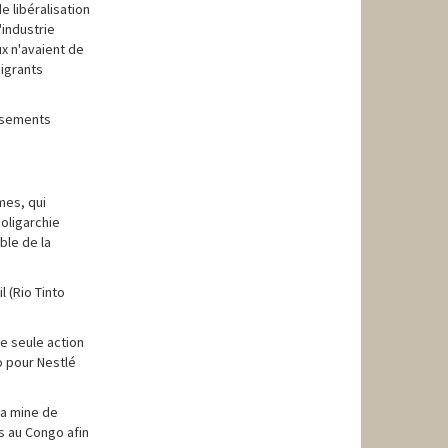
 libéralisation
'industrie
ux n'avaient de
migrants
issements
mes, qui
'oligarchie
ble de la
l (Rio Tinto
e seule action
ao pour Nestlé
la mine de
s au Congo afin