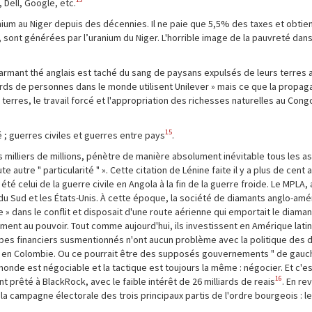
 Dell, Google, etc.
anium au Niger depuis des décennies. Il ne paie que 5,5% des taxes et obti
re, sont générées par l’uranium du Niger. L'horrible image de la pauvreté dan
 charmant thé anglais est taché du sang de paysans expulsés de leurs terres
lliards de personnes dans le monde utilisent Unilever » mais ce que la propag
 terres, le travail forcé et l'appropriation des richesses naturelles au Con
15
 ; guerres civiles et guerres entre pays
.
s milliers de millions, pénètre de manière absolument inévitable tous les as
utre " particularité " ». Cette citation de Lénine faite il y a plus de cent a
été celui de la guerre civile en Angola à la fin de la guerre froide. Le MPLA, 
e du Sud et les États-Unis. À cette époque, la société de diamants anglo-amé
 » dans le conflit et disposait d'une route aérienne qui emportait le diaman
ment au pouvoir. Tout comme aujourd'hui, ils investissent en Amérique lati
es financiers susmentionnés n'ont aucun problème avec la politique des dir
e en Colombie. Ou ce pourrait être des supposés gouvernements " de gauch
onde est négociable et la tactique est toujours la même : négocier. Et c'est
16
 prêté à BlackRock, avec le faible intérêt de 26 milliards de reais
. En re
la campagne électorale des trois principaux partis de l'ordre bourgeois : le