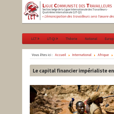
L
igue
C
ommuniste des
T
ravailleurs
Section belge de la Ligue Internationale des Travailleurs -
Quatrième Internationale (LIT-QI)
« L'émancipation des travailleurs sera l'œuvre de
LCT
LIT-QI
Théorie
National
Europ
Vous êtes ici :
Accueil
International
Afrique
Le capital financier impérialiste e