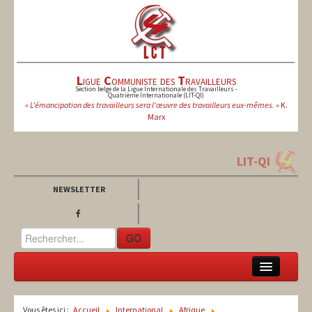
L
igue
C
ommuniste des
T
ravailleurs
Section belge de la Ligue Internationale des Travailleurs -
Quatrième Internationale (LIT-QI)
« L'émancipation des travailleurs sera l'œuvre des travailleurs eux-mêmes. »
K.
Marx
LIT-QI
NEWSLETTER
GO
LCT
Vous êtes ici :
Accueil
International
Afrique