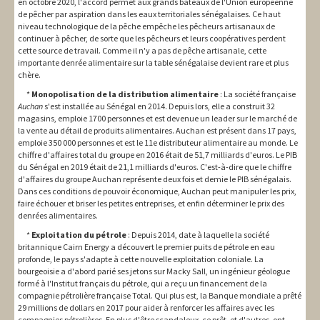
en octobre 2020, l'accord permet aux grands bateaux de l'Union européenne
de pêcher par aspiration dans les eaux territoriales sénégalaises. Ce haut
niveau technologique de la pêche empêche les pêcheurs artisanaux de
continuer à pêcher, de sorte que les pêcheurs et leurs coopératives perdent
cette source de travail. Comme il n'y a pas de pêche artisanale, cette
importante denrée alimentaire sur la table sénégalaise devient rare et plus
chère.
*
Monopolisation de la distribution alimentaire
: La société française
Auchan
s'est installée au Sénégal en 2014. Depuis lors, elle a construit 32
magasins, emploie 1700 personnes et est devenue un leader sur le marché de
la vente au détail de produits alimentaires. Auchan est présent dans 17 pays,
emploie 350 000 personnes et est le 11e distributeur alimentaire au monde. Le
chiffre d'affaires total du groupe en 2016 était de 51,7 milliards d'euros. Le PIB
du Sénégal en 2019 était de 21,1 milliards d'euros. C'est-à-dire que le chiffre
d'affaires du groupe Auchan représente deux fois et demie le PIB sénégalais.
Dans ces conditions de pouvoir économique, Auchan peut manipuler les prix,
faire échouer et briser les petites entreprises, et enfin déterminer le prix des
denrées alimentaires.
*
Exploitation du
pétrole
: Depuis 2014, date à laquelle la société
britannique Cairn Energy a découvert le premier puits de pétrole en eau
profonde, le pays s'adapte à cette nouvelle exploitation coloniale. La
bourgeoisie a d'abord parié ses jetons sur Macky Sall, un ingénieur géologue
formé à l'Institut français du pétrole, qui a reçu un financement de la
compagnie pétrolière française Total. Qui plus est, la Banque mondiale a prêté
29 millions de dollars en 2017 pour aider à renforcer les affaires avec les
compagnies pétrolières. En plus d'être scandaleux, ce prêt, et d'autres, ont