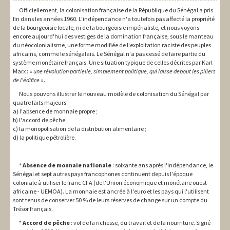
Officiellement, la colonisation française de la République du Sénégal a pris
fin dans les années 1960. L'indépendance n'a toutefois pas affecté la propriété
de la bourgeoisie locale, ni de la bourgeoisie impérialiste, et nous voyons
encore aujourd'hui des vestiges de la domination française, sous le manteau
du néocolonialisme, une forme modifiée de l'exploitation raciste des peuples
africains, comme le sénégalais. Le Sénégal n'a pas cessé de faire partie du
système monétaire français. Une situation typique de celles décrites par Karl
Marx : «
une révolution partielle, simplement politique, qui laisse debout les piliers
de l'édifice
».
Nous pouvons illustrer le nouveau modèle de colonisation du Sénégal par
quatre faits majeurs :
a) l'absence de monnaie propre ;
b) l'accord de pêche ;
c) la monopolisation de la distribution alimentaire ;
d) la politique pétrolière.
*
Absence de monnaie nationale
: soixante ans après l'indépendance, le
Sénégal et sept autres pays francophones continuent depuis l'époque
coloniale à utiliser le franc CFA (de l'Union économique et monétaire ouest-
africaine - UEMOA). La monnaie est ancrée à l'euro et les pays qui l'utilisent
sont tenus de conserver 50 % de leurs réserves de change sur un compte du
Trésor français.
*
Accord de pêche
: vol de la richesse, du travail et de la nourriture. Signé