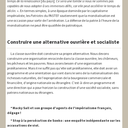
temps de la renaissance
[du pays]
. Ce sera une tombe si nous ne sommes pas
capables de nous adapter à ses immenses défis, car elle peut accélérer le temps du
déclin.
». En termes simples, à une époque dominée par le capitalisme
impérialiste, les
Patriotes
du PASTEF soutiennent que la mondialisation est
une occasion pour sortir de l'arriération. La défense de la patrie à l'heure de la
mondialisation ne peut être qualifiée de patriotique.
Construire une alternative ouvrière et socialiste
La classe ouvrière doit construire sa propre alternative. Nous devons
construire une organisation enracinée dans la classe ouvrière, les chômeurs,
les pêcheurs et les pauvres. Nous avons besoin d'une organisation
prolétarienne. Mais il ne suffit pas qu'elle soit prolétarienne, elle doit avoir un
programme et une orientation qui vont dans le sens de la nationalisation des
richesses naturelles, de l'expropriation de la bourgeoisie commerciale et
financière, d'origine nationale ou étrangère. C'est-à-dire un programme et
une direction qui a pour horizon la construction d'une société socialiste, sans
patrons nationaux ou étrangers.
* Macky Sall et son groupe d'agents de l'impérialisme français,
dégage !
* Stop à la persécution de Sonko : une enquête indépendante sur les
accusations de viol.