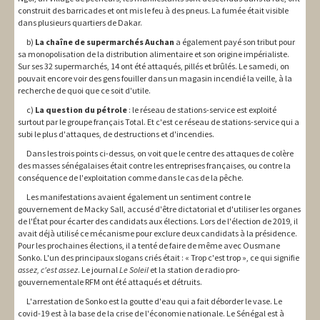
construit des barricades et ont mis le feu à des pneus. La fumée était visible
dans plusieurs quartiers de Dakar.
b)
La chaîne de supermarchés Auchan
a également payé son tribut pour
sa monopolisation de la distribution alimentaire et son origine impérialiste.
Sur ses 32 supermarchés, 14 ont été attaqués, pillés et brûlés. Le samedi, on
pouvait encore voir des gens fouiller dans un magasin incendié la veille, à la
recherche de quoi que ce soit d'utile.
c)
La question du pétrole
: le réseau de stations-service est exploité
surtout par le groupe français Total. Et c'est ce réseau de stations-service qui a
subi le plus d'attaques, de destructions et d'incendies.
Dans les trois points ci-dessus, on voit que le centre des attaques de colère
des masses sénégalaises était contre les entreprises françaises, ou contre la
conséquence de l'exploitation comme dans le cas de la pêche.
Les manifestations avaient également un sentiment contre le
gouvernement de Macky Sall, accusé d'être dictatorial et d'utiliser les organes
de l'État pour écarter des candidats aux élections. Lors de l'élection de 2019, il
avait déjà utilisé ce mécanisme pour exclure deux candidats à la présidence.
Pour les prochaines élections, il a tenté de faire de même avec Ousmane
Sonko. L'un des principaux slogans criés était : « Trop c'est trop », ce qui signifie
assez, c'est assez
. Le journal
Le Soleil
et la station de radio pro-
gouvernementale RFM ont été attaqués et détruits.
L'arrestation de Sonko est la goutte d'eau qui a fait déborder le vase. Le
covid-19 est à la base de la crise de l'économie nationale. Le Sénégal est à