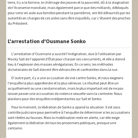
terre, il y a la famine, le chômage des jeunes et la pauvreté, dû à la stagnation
de l'économie mondiale, mais également parce que des milliards, débloqués
pour venir en aide aux familles pendant la pandémie, ont été détournés par les
autorités en charges de ces aides sans être inquiétés, car c'étaient des proches
du Président.
L'arrestation d'Ousmane Sonko
L'arrestation d'Ousmane a suscité l'indignation, due à l'utilisation par
Macky Sall de l'appareil d'État pour chasser ses concurrents, et elle a donné
lieu à l'explosion des masses sénégalaises. En ce sens, les méthodes
dictatoriales de Sall doivent être dénoncées et confrontées dans la rue.
D'autre part, il y a une accusation de viol contre Sonko, et nous exigeons
l'enquête la plus approfondie et la plus sérieuse. Le résultat peut être un
acquittement ou une condamnation, mais le plus important est de ne pas
laisser passer une accusation de violence sexuelle sans la contester. Nous
plaidons pour des enquêtes indépendantes sur Sall et Sonko.
Pour le moment, la libération de Sonko a apaisé la situation. Il est sous
contrôle judiciaire pour permettre à l'enquête de déterminer si les accusations
sont réelles ou fausses. Mais la mobilisation reste en alerte, car elle exige
également la libération de tous les prisonniers politiques, presque une
centaine.