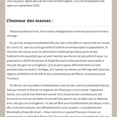
vers ces pays. Après plus de six mois d'interruption, ces vols d'expulsion ont
repris en septembre 2020.
L'humeur des masses :
Depuis quelques mois, les masses sénégalaises montrent que leur humeur
change.
En janvier, lorsque le président Macky Sall a décrété un couvre-feu en raison
du covid-19, sans aucune garantie d'aide économique pour la population, la
réaction est venue avec les premières mobilisations des jeunes et des
habitants des quartiers qui se sont heurtés aux forces de sécurité à Dakar. La
population a brûlé des pneus et érigé des barricades pendant que la police
lançait des gaz lacrymogènes. [1] Les principaux affrontements se sont
produits dans le district de Ngor, et d'autres incidents ont été signalés dans les
régions de Médine et de Yoff et dans les banlieues de Pikine, Guediawaye et
Thiaroye.
En février, de nouvelles manifestations ont eu lieu contre le président Macky
Sall qui tentait d'utiliser les organes de l'État pour criminaliser l'opposant
Sonko, accusé de harcèlement sexuel. Des dizaines de manifestants ont
encerclé la maison de Sonko et ont jeté des pierres sur la police qui a répondu
avec des gaz lacrymogènes. Ce devait être une manifestation pacifique, mais
elle s'est terminée par des affrontements avec la police. Le protestataire
Moustapha Diop déclarait :«
Nous sommes ici aujourd'hui pour envoyer un
message fort au président Macky Sall. Pour lui dire que nous n'accepterons pas que