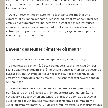
augmenté la dette publique et favorisé les intérêts des sociétés
transnationales.
Dans une économie complètement dépendante de l'impérialisme
européen, et du français en particulier, sans industrialisation pour créer des
emplois, avec un commerce hautement automatisé par des entreprises
étrangères qui ne créent pas non plus d'emplois, avec une pêche artisanale
détruite par les grandes entreprises européennes, les jeunes n'ont pas d'autre
choix : émigrer ou mourir de faim.
L'avenir des jeunes : émigrer où mourir.
Et si vous parvenez à survivre, vous pouvez toujours être renvoyé.
La jeunesse est confrontée à deux grands défis. Le premier est d'émigrer
pour ne pas mourir de faim. Et d'émigrer sans trouver la mort dans les eaux de
l'Atlantique, en route vers les îles Canaries et d'autres ports de refuge. En
octobre de l'année dernière, au moins 140 personnes se sont noyées dans un
seul naufrage.
Le deuxième survient lorsqu'on entre sur le territoire européen où on est
traité avec racisme, xénophobie, chômage et le désespoir qui en résulte
devant la vie. Le gouvernement central de l'Espagne a conclu des accords
avec le Maroc, le Sénégal et la Mauritanie pour le renvoi des immigrants.
Jusqu'au premier trimestre 2020, des vols réguliers d'expulsion étaient assurés