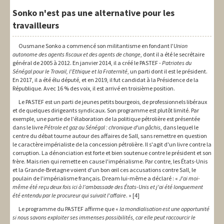
Sonko n'est pas une alternative pour les
travailleurs
Ousmane Sonko a commencé son militantisme en fondant l'
Union
autonome des agents fiscaux et des agents de change
, dont il a été le secrétaire
général de 2005 à 2012. En janvier 2014, il a créé le PASTEF -
Patriotes du
Sénégal pour le Travail, l’Ethique et la Fraternité
, un parti dont il est le président.
En 2017, il a été élu député, et en 2019, il fut candidat à la Présidence de la
République. Avec 16 % des voix, il est arrivé en troisième position.
Le PASTEF est un parti de jeunes petits bourgeois, de professionnels libéraux
et de quelques dirigeants syndicaux. Son programme est plutôt limité. Par
exemple, une partie de l'élaboration de la politique pétrolière est présentée
dans le livre
Pétrole et gaz au Sénégal : chronique d'un gâchis
, dans lequel le
centre du débat tourne autour des affaires de Sall, sans remettre en question
le caractère impérialiste de la concession pétrolière. Il s'agit d'un livre contre la
corruption. La dénonciation est forte et bien soutenue contre le président et son
frère. Mais rien qui remette en cause l'impérialisme. Par contre, les États-Unis
et la Grande-Bretagne voient d'un bon œil ces accusations contre Sall, le
poulain de l'impérialisme français. Dream lui-même a déclaré : «
J'ai moi-
même été reçu deux fois ici à l'ambassade des États-Unis et j'ai été longuement
été entendu par le procureur qui suivait l'affaire
. » [4]
Le programme du PASTEF affirme que «
la mondialisation est une opportunité
si nous savons exploiter ses immenses possibilités, car elle peut raccourcir le