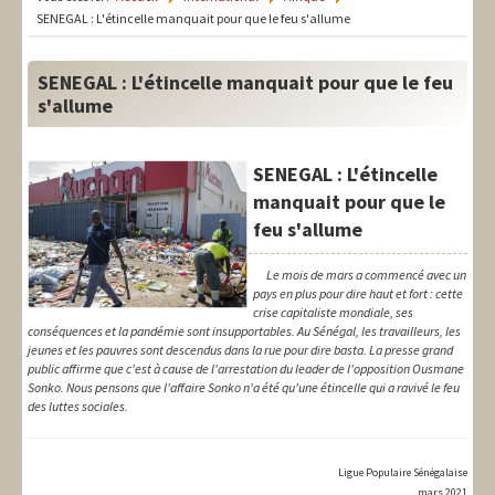
LIT-QI
SENEGAL : L'étincelle manquait pour que le feu s'allume
Théorie
SENEGAL : L'étincelle manquait pour que le feu
National
s'allume
Europe
SENEGAL : L'étincelle
International
manquait pour que le
feu s'allume
Syndical
Social
Le mois de mars a commencé avec un
pays en plus pour dire haut et fort : cette
crise capitaliste mondiale, ses
Thèmes
conséquences et la pandémie sont insupportables. Au Sénégal, les travailleurs, les
jeunes et les pauvres sont descendus dans la rue pour dire basta. La presse grand
public affirme que c'est à cause de l'arrestation du leader de l'opposition Ousmane
Sonko. Nous pensons que l'affaire Sonko n'a été qu'une étincelle qui a ravivé le feu
des luttes sociales.
Ligue Populaire Sénégalaise
mars 2021