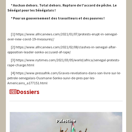
* Auchan dehors. Total dehors. Rupture de l'accord de pêche. Le
Sénégal pour les Sénégalais !
* Pour un gouvernement des travailleurs et des pauvres !
[1] https://www.africanews.com/2021/01/07/protests-erupt-in-senegal-
over-new-covid-19-measures//
[2] https://www.africanews.com/2021/02/08/clashes-in-senegal-after-
opposition-leader-sonko-accused-of-rape/
[3] https://www.nytimes.com/2021/03/05/world/africa/senegal-protests-
rape-charge.html
[4] https://www.pressafrik.com/Graves-revelations-dans-son-livre-sur-le-
petrole-senegalais-Ousmane-Sonko-suivi-de-pres-par-les-
Americains_a177151.html
Dossiers
Palestine