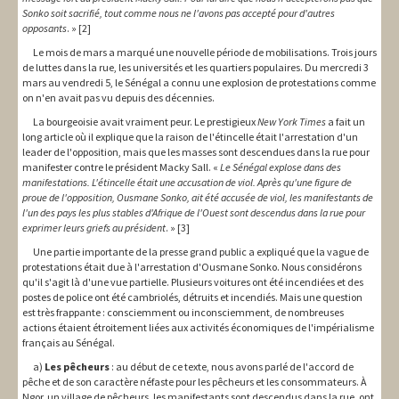
Sonko soit sacrifié, tout comme nous ne l'avons pas accepté pour d'autres
opposants
. » [2]
Le mois de mars a marqué une nouvelle période de mobilisations. Trois jours
de luttes dans la rue, les universités et les quartiers populaires. Du mercredi 3
mars au vendredi 5, le Sénégal a connu une explosion de protestations comme
on n'en avait pas vu depuis des décennies.
La bourgeoisie avait vraiment peur. Le prestigieux
New York Times
a fait un
long article où il explique que la raison de l'étincelle était l'arrestation d'un
leader de l'opposition, mais que les masses sont descendues dans la rue pour
manifester contre le président Macky Sall. «
Le Sénégal explose dans
d
es
manifestations. L'étincelle était une accusation de viol. Après qu'une figure de
proue de l'opposition, Ousmane Sonko, ait été accusée de viol, les manifestants de
l'un des pays les plus stables d'Afrique de l'Ouest sont descendus dans la rue pour
exprimer leurs griefs au président
. » [3]
Une partie importante de la presse grand public a expliqué que la vague de
protestations était due à l'arrestation d'Ousmane Sonko. Nous considérons
qu'il s'agit là d'une vue partielle. Plusieurs voitures ont été incendiées et des
postes de police ont été cambriolés, détruits et incendiés. Mais une question
est très frappante : consciemment ou inconsciemment, de nombreuses
actions étaient étroitement liées aux activités économiques de l'impérialisme
français au Sénégal.
a)
Les pêcheurs
: au début de ce texte, nous avons parlé de l'accord de
pêche et de son caractère néfaste pour les pêcheurs et les consommateurs. À
Ngor, un village de pêcheurs, les manifestants sont descendus dans la rue, ont