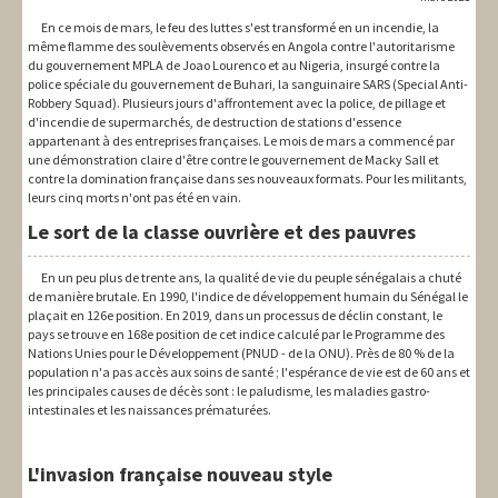
En ce mois de mars, le feu des luttes s'est transformé en un incendie, la
même flamme des soulèvements observés en Angola contre l'autoritarisme
du gouvernement MPLA de Joao Lourenco et au Nigeria, insurgé contre la
police spéciale du gouvernement de Buhari, la sanguinaire SARS (Special Anti-
Robbery Squad). Plusieurs jours d'affrontement avec la police, de pillage et
d'incendie de supermarchés, de destruction de stations d'essence
appartenant à des entreprises françaises. Le mois de mars a commencé par
une démonstration claire d'être contre le gouvernement de Macky Sall et
contre la domination française dans ses nouveaux formats. Pour les militants,
leurs cinq morts n'ont pas été en vain.
Le sort de la classe ouvrière et des pauvres
En un peu plus de trente ans, la qualité de vie du peuple sénégalais a chuté
de manière brutale. En 1990, l'indice de développement humain du Sénégal le
plaçait en 126e position. En 2019, dans un processus de déclin constant, le
pays se trouve en 168e position de cet indice calculé par le Programme des
Nations Unies pour le Développement (PNUD - de la ONU). Près de 80 % de la
population n'a pas accès aux soins de santé ; l'espérance de vie est de 60 ans et
les principales causes de décès sont : le paludisme, les maladies gastro-
intestinales et les naissances prématurées.
L'invasion française nouveau style