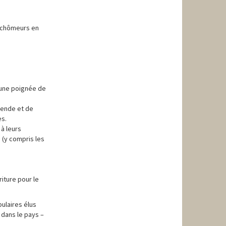
s chômeurs en
r une poignée de
mende et de
es.
à leurs
 (y compris les
riture pour le
ulaires élus
 dans le pays –