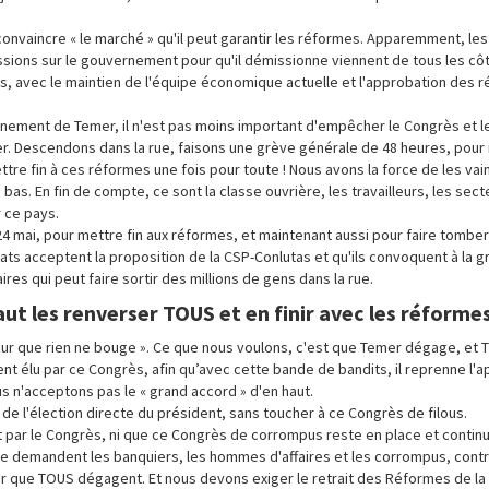
onvaincre « le marché » qu'il peut garantir les réformes. Apparemment, les
ssions sur le gouvernement pour qu'il démissionne viennent de tous les côté
ès, avec le maintien de l'équipe économique actuelle et l'approbation des 
ement de Temer, il n'est pas moins important d'empêcher le Congrès et le
r. Descendons dans la rue, faisons une grève générale de 48 heures, pour
tre fin à ces réformes une fois pour toute ! Nous avons la force de les vai
bas. En fin de compte, ce sont la classe ouvrière, les travailleurs, les sec
r ce pays.
 24 mai, pour mettre fin aux réformes, et maintenant aussi pour faire tomber
ats acceptent la proposition de la CSP-Conlutas et qu'ils convoquent à la 
es qui peut faire sortir des millions de gens dans la rue.
faut les renverser TOUS et en finir avec les réformes
our que rien ne bouge ». Ce que nous voulons, c'est que Temer dégage, et 
ent élu par ce Congrès, afin qu’avec cette bande de bandits, il reprenne l'
 n'acceptons pas le « grand accord » d'en haut.
de l'élection directe du président, sans toucher à ce Congrès de filous.
 par le Congrès, ni que ce Congrès de corrompus reste en place et contin
e demandent les banquiers, les hommes d'affaires et les corrompus, contr
ger que TOUS dégagent. Et nous devons exiger le retrait des Réformes de l