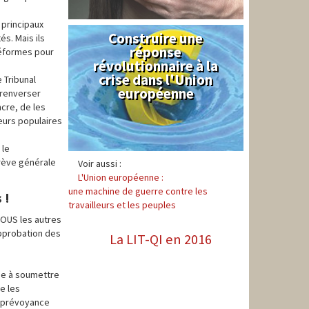
 principaux
Construire une
Syndical
s. Mais ils
réponse
réformes pour
révolutionnaire à la
crise dans l'Union
 Tribunal
européenne
 renverser
ncre, de les
teurs populaires
 le
grève générale
Voir aussi :
L'Union européenne :
une machine de guerre contre les
 !
travailleurs et les peuples
TOUS les autres
approbation des
La LIT-QI en 2016
ue à soumettre
e les
a prévoyance