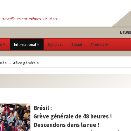
s travailleurs eux-mêmes. »
K. Marx
NEWS
e
International
Syndical
Social
Thèmes
Brésil - Grève générale
Brésil :
Grève générale de 48 heures !
Descendons dans la rue !