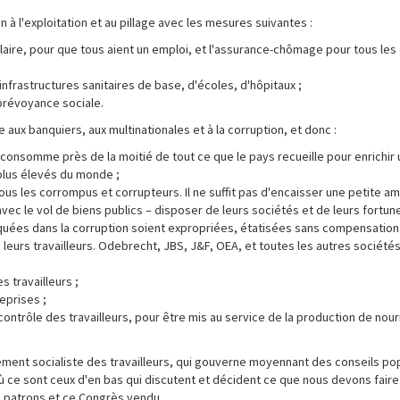
in à l'exploitation et au pillage avec les mesures suivantes :
laire, pour que tous aient un emploi, et l'assurance-chômage pour tous le
nfrastructures sanitaires de base, d'écoles, d'hôpitaux ;
 prévoyance sociale.
x banquiers, aux multinationales et à la corruption, et donc :
i consomme près de la moitié de tout ce que le pays recueille pour enrichi
 plus élevés du monde ;
ous les corrompus et corrupteurs. Il ne suffit pas d'encaisser une petite a
 avec le vol de biens publics – disposer de leurs sociétés et de leurs fortun
quées dans la corruption soient expropriées, étatisées sans compensation 
 leurs travailleurs. Odebrecht, JBS, J&F, OEA, et toutes les autres sociétés
s travailleurs ;
eprises ;
 contrôle des travailleurs, pour être mis au service de la production de nour
ent socialiste des travailleurs, qui gouverne moyennant des conseils pop
où ce sont ceux d'en bas qui discutent et décident ce que nous devons faire
s patrons et ce Congrès vendu.