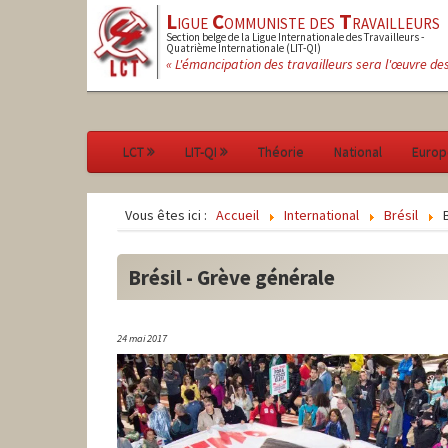
L
igue
C
ommuniste des
T
ravailleurs
Section belge de la Ligue Internationale des Travailleurs -
Quatrième Internationale (LIT-QI)
« L'émancipation des travailleurs sera l'œuvre de
LCT
LIT-QI
Théorie
National
Europ
Vous êtes ici :
Accueil
International
Brésil
Brésil - Grève générale
24 mai 2017