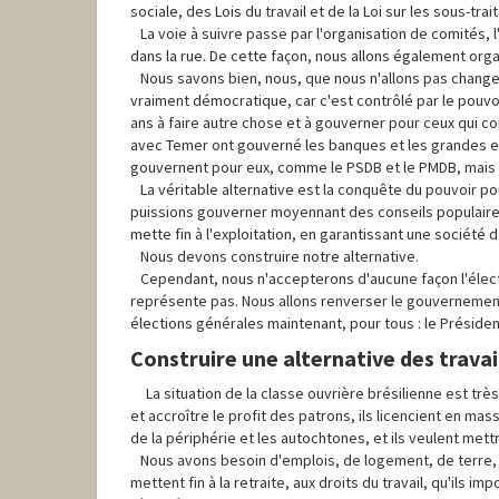
sociale, des Lois du travail et de la Loi sur les sous-trai
La voie à suivre passe par l'organisation de comités, 
dans la rue. De cette façon, nous allons également organ
Nous savons bien, nous, que nous n'allons pas changer 
vraiment démocratique, car c'est contrôlé par le pouvo
ans à faire autre chose et à gouverner pour ceux qui c
avec Temer ont gouverné les banques et les grandes e
gouvernent pour eux, comme le PSDB et le PMDB, mais a
La véritable alternative est la conquête du pouvoir pour
puissions gouverner moyennant des conseils populaire
mette fin à l'exploitation, en garantissant une société 
Nous devons construire notre alternative.
Cependant, nous n'accepterons d'aucune façon l'électio
représente pas. Nous allons renverser le gouvernement.
élections générales maintenant, pour tous : le Présiden
Construire une alternative des travail
La situation de la classe ouvrière brésilienne est très
et accroître le profit des patrons, ils licencient en mas
de la périphérie et les autochtones, et ils veulent mett
Nous avons besoin d'emplois, de logement, de terre, d
mettent fin à la retraite, aux droits du travail, qu'ils i