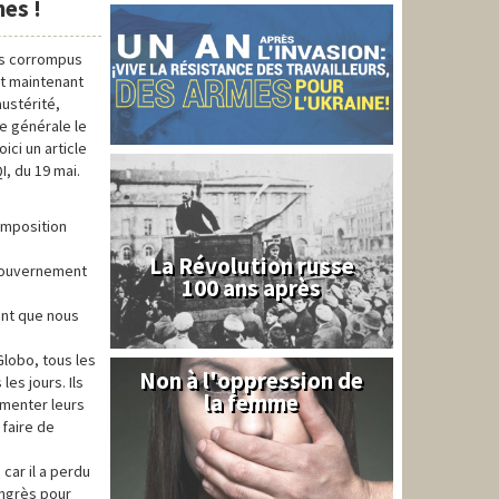
mes
!
ts corrompus
et maintenant
austérité,
e générale le
ici un article
I, du 19 mai.
omposition
La Révolution russe
 gouvernement
100 ans après
ant que nous
Globo, tous les
Non à l'oppression de
Syrie
es jours. Ils
la femme
gmenter leurs
 faire de
ar il a perdu
ongrès pour