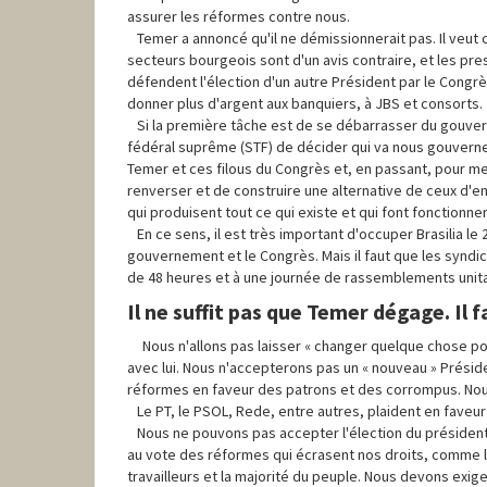
assurer les réformes contre nous.
Temer a annoncé qu'il ne démissionnerait pas. Il veut c
secteurs bourgeois sont d'un avis contraire, et les pre
défendent l'élection d'un autre Président par le Congr
donner plus d'argent aux banquiers, à JBS et consorts.
Si la première tâche est de se débarrasser du gouvern
fédéral suprême (STF) de décider qui va nous gouverne
Temer et ces filous du Congrès et, en passant, pour met
renverser et de construire une alternative de ceux d'en 
qui produisent tout ce qui existe et qui font fonctionne
En ce sens, il est très important d'occuper Brasilia le
gouvernement et le Congrès. Mais il faut que les syndic
de 48 heures et à une journée de rassemblements unitair
Il ne suffit pas que Temer dégage. Il 
Nous n'allons pas laisser « changer quelque chose p
avec lui. Nous n'accepterons pas un « nouveau » Présid
réformes en faveur des patrons et des corrompus. Nous
Le PT, le PSOL, Rede, entre autres, plaident en faveur 
Nous ne pouvons pas accepter l'élection du président
au vote des réformes qui écrasent nos droits, comme l
travailleurs et la majorité du peuple. Nous devons exi