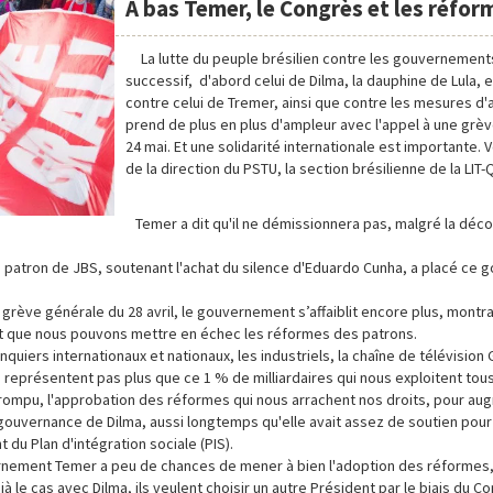
A bas Temer, le Congrès et les réfor
La lutte du peuple brésilien contre les gouvernemen
successif, d'abord celui de Dilma, la dauphine de Lula, 
contre celui de Tremer, ainsi que contre les mesures d'
prend de plus en plus d'ampleur avec l'appel à une grèv
24 mai. Et une solidarité internationale est importante. Vo
de la direction du PSTU, la section brésilienne de la LIT-Q
Temer a dit qu'il ne démissionnera pas, malgré la déc
 patron de JBS, soutenant l'achat du silence d'Eduardo Cunha, a placé ce
rève générale du 28 avril, le gouvernement s’affaiblit encore plus, montr
 et que nous pouvons mettre en échec les réformes des patrons.
quiers internationaux et nationaux, les industriels, la chaîne de télévision 
représentent pas plus que ce 1 % de milliardaires qui nous exploitent tous l
ompu, l'approbation des réformes qui nous arrachent nos droits, pour au
a gouvernance de Dilma, aussi longtemps qu'elle avait assez de soutien pour
du Plan d'intégration sociale (PIS).
nement Temer a peu de chances de mener à bien l'adoption des réformes, c
 le cas avec Dilma, ils veulent choisir un autre Président par le biais du C