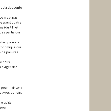
 et la descente
ce n'est pas
 passent quatre
ma (du PT) et
es partis qui
 afin que nous
économique qui
té de pauvres.
ne nous
s exiger des
!
ar pour maintenir
pauvres et noirs
e qu'ils
 pour