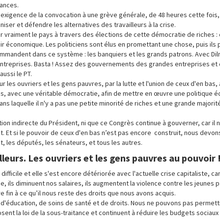
tances.
l'exigence de la convocation à une grève générale, de 48 heures cette fois,
iser et défendre les alternatives des travailleurs à la crise.
vraiment le pays à travers des élections de cette démocratie de riches : 
ir économique. Les politiciens sont élus en promettant une chose, puis ils
ommandent dans ce système : les banquiers et les grands patrons. Avec Dil
ntreprises. Basta ! Assez des gouvernements des grandes entreprises et d
ussi le PT.
 les ouvriers et les gens pauvres, par la lutte et l'union de ceux d'en bas,
s, avec une véritable démocratie, afin de mettre en œuvre une politique 
dans laquelle il n'y a pas une petite minorité de riches et une grande majori
n indirecte du Président, ni que ce Congrès continue à gouverner, car il 
 Et si le pouvoir de ceux d'en bas n’est pas encore construit, nous devon
t, les députés, les sénateurs, et tous les autres.
leurs. Les ouvriers et les gens pauvres au pouvoir 
 difficile et elle s'est encore détériorée avec l'actuelle crise capitaliste, c
se, ils diminuent nos salaires, ils augmentent la violence contre les jeunes 
re fin à ce qu’il nous reste des droits que nous avons acquis.
'éducation, de soins de santé et de droits. Nous ne pouvons pas permettr
mposent la loi de la sous-traitance et continuent à réduire les budgets sociaux