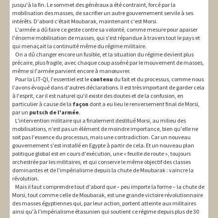
jusqu'à la fin. Le sommet des généraux a été contraint, forcé par la
mobilisation des masses, de sacrifier un autre gouvernement servile à ses
intérêts. D'abord c’était Moubarak, maintenant c'est Morsi.
L'armée a dû faire ce geste contre sa volonté, comme mesure pour apaiser
l'énorme mobilisation de masses, qui s'est répandue à travers tout le pays et
qui menaçait la continuité même du régime militaire.
On a dû changer encore un fusible, et la situation du régime devient plus
précaire, plus fragile, avec chaque coup asséné par le mouvement de masses,
même si l'armée parvient encore à manœuvrer.
Pour la LIT-QI, l'essentiel est le
contenu
du fait et du processus, comme nous
l'avons évoqué dans d'autres déclarations. Il est très important de garder cela
à l'esprit, car il est naturel qu'il existe des doutes et de la confusion, en
particulier à cause de la
façon
dont a eu lieu le renversement final de Morsi,
par un
putsch de l'armée
.
L'intervention militaire qui a finalement destitué Morsi, au milieu des
mobilisations, n'est pas un élément de moindre importance, bien qu'elle ne
soit pas l'essence du processus, mais une contradiction. Car un nouveau
gouvernement s'est installé en Egypte à partir de cela. Et un nouveau plan
politique global est en cours d'exécution, une « feuille de route », toujours
orchestrée par les militaires, et qui conserve le même objectif des classes
dominantes et de l'impérialisme depuis la chute de Moubarak : vaincre la
révolution.
Mais il faut comprendre tout d'abord que – peu importe la forme – la chute de
Morsi, tout comme celle de Moubarak, est une grande victoire révolutionnaire
des masses égyptiennes qui, par leur action, portent atteinte aux militaires
ainsi qu'à l'impérialisme étasunien qui soutient ce régime depuis plus de 30