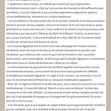
L'expérience des masses, accélérée au maximum par le processus
révolutionnaire en cours, a fait qu'une année de mandat a été suffisante pour
que Morsi, n'ayant répondu à aucune des aspirations populaires après la
chute de Moubarak, devienne un cadavre politique.
Les travailleurs n'en pouvaient plus et ils se sont soulevés avec beaucoup plus
de force que lors de leur exploit contre le dictateur. Et ils ont renversé un autre
président en moins de trois ans. Cela confirme et renforce tout le processus des
révolutions qui secouent l'Afrique du Nord et le Moyen-Orient, un processus
qui, jusqu'à présent, a renversé Kadhafi en Libye, Ben Ali en Tunisie et Saleh
au Yémen, et fait face à Al Assad en Syrie.
Les masses égyptiennes écrivent une nouvelle page de l'histoire de leur
révolution dans les rues et les places et autour des palais encerclés, une
révolution qui continue son cours et qui met en évidence son caractère
permanent, sans interruption, et dans laquelle le peuple égyptien a clairement
démontré que la chute de Moubarak n'était qu'un début.
Le renversement du gouvernement de Morsi signifie une nouvelle victoire
immense des masses, une victoire reconnue en tant que telle et célébrée
d'emblée par le peuple égyptien. Il s'agit d'une victoire, car le facteur crucial
pour le renversement de Morsi fut la colossale mobilisation populaire.
Bien sûr, le régime militaire à la tête du pays, qui a réussi à survivre à la chute
de Moubarak, n'a pas été détruit. Mais il a reçu une raclée par l'action des
masses et en est sorti affaibli, car les masses se sont rendu compte une fois de
plus qu'il est possible d'imposer un changement de gouvernement à travers
leur force dans la rue.
Il en est ainsi, parce que le plan du régime était que le gouvernement de Morsi
puisse compter avec une stabilité suffisante pour terminer son mandat