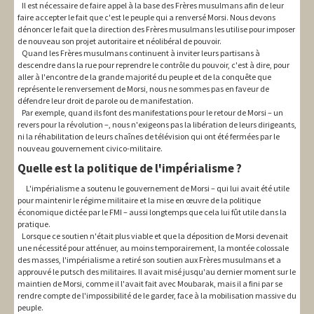
Il est nécessaire de faire appel à la base des Frères musulmans afin de leur
faire accepter le fait que c'est le peuple qui a renversé Morsi. Nous devons
dénoncer le fait que la direction des Frères musulmans les utilise pour imposer
de nouveau son projet autoritaire et néolibéral de pouvoir.
Quand les Frères musulmans continuent à inviter leurs partisans à
descendre dans la rue pour reprendre le contrôle du pouvoir, c'est à dire, pour
aller à l'encontre de la grande majorité du peuple et de la conquête que
représente le renversement de Morsi, nous ne sommes pas en faveur de
défendre leur droit de parole ou de manifestation.
Par exemple, quand ils font des manifestations pour le retour de Morsi – un
revers pour la révolution –, nous n'exigeons pas la libération de leurs dirigeants,
ni la réhabilitation de leurs chaînes de télévision qui ont été fermées par le
nouveau gouvernement civico-militaire.
Quelle est la politique de l'impérialisme ?
L'impérialisme a soutenu le gouvernement de Morsi – qui lui avait été utile
pour maintenir le régime militaire et la mise en œuvre de la politique
économique dictée par le FMI – aussi longtemps que cela lui fût utile dans la
pratique.
Lorsque ce soutien n'était plus viable et que la déposition de Morsi devenait
une nécessité pour atténuer, au moins temporairement, la montée colossale
des masses, l'impérialisme a retiré son soutien aux Frères musulmans et a
approuvé le putsch des militaires. Il avait misé jusqu'au dernier moment sur le
maintien de Morsi, comme il l'avait fait avec Moubarak, mais il a fini par se
rendre compte de l'impossibilité de le garder, face à la mobilisation massive du
peuple.