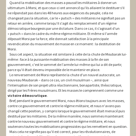
Quand la mobilisation des masses a poussé les militaires à donner un
ultimatum à Morsi, et que ceux-ci ont annoncé qu'ils allaient le destituer s'il
ne répondait pas dans les 48 heures aux exigences du peuple, cela ne
changeait pas la situation, car le « putsch » des militaires ne signifiait pas un
retour en arrière, comme lorsqu'il s'agit du remplacement d'un régime
démocratique bourgeois par une dictature. Dans ce cas, il s'agissait d'un
« putsch » dans le cadre du même régime militaire. Et même si l'armée
déposait Morsi par la force, elle donnait satisfaction à la principale
revendication du mouvement de masse en ce moment : la destitution de
Morsi.
Sous cet aspect, la situation est similaire à celle de la chute de Moubarak lui-
même : face à la puissante mobilisation des masses à la fin de son
gouvernement, c'est le sommet de l'armée lui-même qui lui a dit de partir,
parce qu'il était devenu impossible de le maintenir en place.
Le renversement de Morsi représente la chute d'un nouvel autocrate, un
nouveau Moubarak – dans ce cas, un civil musulman –, ainsi que
l'interruption de son projet ultra réactionnaire, bonapartiste, théocratique,
dirigé par les Frères musulmans. Et les masses le comprennent comme une
victoire démocratique
.
Bref, pendant le gouvernement Morsi, nous étions toujours avec les masses,
contre ce gouvernement et contre le régime militaire, et nous n'avons pas
changé cette position, y compris lorsque le gouvernement était menacé puis
destitué par les militaires. De la même manière, nous sommes maintenant
contre le nouveau gouvernement et contre le régime militaire, et nous
soutenons toutes les mobilisations progressistes qui les remettent en question.
Mais cela ne signifie pas qu'il est correct, pour les révolutionnaires, de