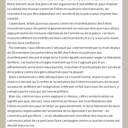
Morsi doivent avoir des plans et des organismes d'autodéfense, pour imposer
la volonté des masses contre les Frères musulmans réactionnaires, de
manière à ne pas être dépendant de l'armée et de la police pour imposer leur
volonté.
Cependant, le fait que nous soyons contre les manifestations des Frères
musulmans pour récupérer le gouvernement ne veut pas dire que nous allons
appuyer toutes les mesures répressives de l'armée ou de la police, car leurs
mesures reflètent les intérêts de leurs commandants et il n'y a aucune raison
de leur faire confiance.
Par exemple, nous dénonçons l'attaque qui s'est terminée par la mort de plus
de 50 membres (on parle même de 80) des Frères musulmans qui
manifestaient devant le siège de la Garde républicaine pour exiger la libération
de Morsi, car toutes les images montrent qu'il ne s'agissait pas d'un
affrontement armé entre deux bandes, mais bien d'une fusillade de l'armée et
de la police contre des gens désarmés pour la plupart.
Nous condamnons cette attaque pour sa cruauté inutile, et parce que ces
morts ne servent qu'à renforcer la tentative des Frères musulmans de revenir
au pouvoir, profitant de l'indignation créée par ce fait dans tous les secteurs, y
compris parmi ceux qui ont renversé Morsi.
Bien sûr, comme nous avons expliqué ci-dessus, cette condamnation ne
signifie pas que, dès lors, nous sommes en faveur des manifestations des
Frères musulmans pour le retour au gouvernement, ni de la libération de leurs
dirigeants responsables de l'ensemble de la répression l'an dernier – en
commençant par Morsi –, ni du rétablissement immédiat des moyens de
communication de ce parti pour faire campagne contre ce que les masses ont
décidé dans la rue.