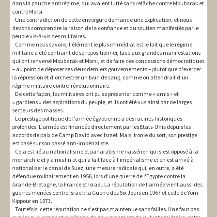
dans la gauche antirégime, qui avaient lutté sans relâche contre Moubarak et
contre Morsi.
Une contradiction de cette envergure demande une explication, et nous
devons comprendre la raison de la confiance et du soutien manifestés par le
peuple vis-à-vis des militaires.
Comme nous savons, l'élément le plus immédiat est le fait que le régime
militaire a été contraint de se repositionner, face aux grandes manifestations
qui ont renversé Moubarak et Morsi, et de faire des concessions démocratiques
– au point de déposer ses deux derniers gouvernements – plutôt que d'exercer
la répression et d'orchestrer un bain de sang, comme on attendrait d'un
régime militaire contre-révolutionnaire.
De cette façon, les militaires ont pu se présenter comme « amis » et
« gardiens » des aspirations du peuple, et ils ont été vus ainsi par de larges
secteurs des masses.
Le prestige politique de l'armée égyptienne a des racines historiques
profondes. L'armée est financée directement par les Etats-Unis depuis les
accords de paix de Camp David avec Israël. Mais, ironie du sort, son prestige
est basé sur son passé anti-impérialiste.
Cela est lié au nationalisme et panarabisme nassérien qui s'est opposé à la
monarchie et y a mis fin et qui a fait face à l'impérialisme et en est arrivé à
nationaliser le canal de Suez, une mesure radicale qui, en outre, a été
défendue militairement en 1956, lors d'une guerre de l'Egypte contre la
Grande-Bretagne, la France et Israël. La réputation de l'armée vient aussi des
guerres menées contre Israël : la Guerre des Six Jours en 1967 et celle de Yom
Kippour en 1973.
Toutefois, cette réputation ne s'est pas maintenue sans failles. Il ne faut pas