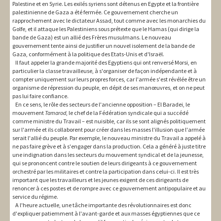
Palestine et en Syrie. Les exilés syriens sont détenus en Egypte et la frontière
palestinienne de Gaza a été fermée. Ce gouvernement cherche un
rapprochement avec le dictateur Assad, tout comme avec les monarchies du
Golfe, et il attaque les Palestiniens sous prétexte que le Hamas (qui dirige la
bande de Gaza) est un allié des Frères musulmans. Le nouveau
gouvernement tente ainsi de justifier un nouvel isolement de la bande de
Gaza, conformément à la politique des Etats-Unis et d'Israël.
Il faut appeler la grande majorité des Egyptiens qui ont renversé Morsi, en
particulier la classe travailleuse, à s'organiser de façon indépendante et à
compter uniquement sur leurs propres forces, car l'armée s'est révélée être un
organisme de répression du peuple, en dépit de ses manœuvres, et on ne peut
pas lui faire confiance.
En ce sens, le rôle des secteurs de l'ancienne opposition – El Baradei, le
mouvement
Tamarod
, le chef de la Fédération syndicale qui a succédé
comme ministre du Travail – est nuisible, car ils se sont alignés politiquement
sur l'armée et ils collaborent pour créer dans les masses l'illusion que l'armée
serait l'allié du peuple. Par exemple, le nouveau ministre du Travail a appelé à
ne pas faire grève et à s'engager dans la production. Cela a généré à juste titre
une indignation dans les secteurs du mouvement syndical et de la jeunesse,
qui se prononcent contre le soutien de leurs dirigeants à ce gouvernement
orchestré par les militaires et contre la participation dans celui-ci. Il est très
important que les travailleurs et les jeunes exigent de ces dirigeants de
renoncer à ces postes et de rompre avec ce gouvernement antipopulaire et au
service du régime.
A l'heure actuelle, une tâche importante des révolutionnaires est donc
d'expliquer patiemment à l'avant-garde et aux masses égyptiennes que ce