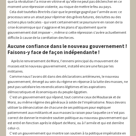
que la révolution l'a mise en vitrine et qu'elle ne peut pas déclencher en ce
moment une répression violente, au risque de mettre le feu au pays.
Cela doit toutefois être très clair que le prestige gagné par l'armée avec ce
processus sera un atout pour réprimer des grèves futures, des luttes ou des
actions plus radicales - qui vont certainement se poursuivre en raison de la
crise économique qui s'aggrave et les plans d'ajustement que le
gouvernement doit imposer –, même si cette répression s'avère actuellement
difficile à cause de la corrélation des forces.
Aucune confiance dans le nouveau gouvernement !
Faisons-y face de façon indépendante !
Après le renversement de Morsi, l'ennemi principal du mouvement de
masses est le nouveau gouvernement, installé encore une fois par les
militaires.
Comme nous l'avons dit dans des déclarations antérieures, le nouveau
gouvernement, émergé au sein du régime en réponse à la lutte des masses, ne
peut pas satisfaire les revendications légitimes et les aspirations
démocratiques et économiques du peuple égyptien.
C'est un gouvernement qui répond, tout comme ceux de Moubarak et de
Morsi, au même régime des généraux à solde de l'impérialisme. Nous devons
utiliser la dénonciation de chacune de ses politiques pour expliquer
patiemment aux militants et aux masses la raison pour laquelle ce n'est pas
correct de donner le moindre soutien politique au nouveau gouvernement qui
est entré en fonction après le départ de Morsi, ou à l'armée et qui est derrière
celui-ci.
C'est un gouvernement qui montre son soutien à la politique impérialiste en