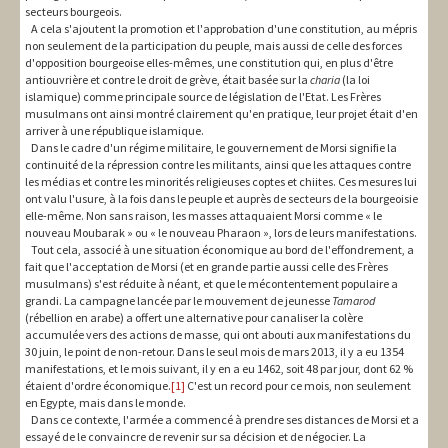
secteurs bourgeois.
A cela s'ajoutent la promotion et l'approbation d'une constitution, au mépris
non seulement de la participation du peuple, mais aussi de celle des forces
d'opposition bourgeoise elles-mêmes, une constitution qui, en plus d'être
antiouvrière et contre le droit de grève, était basée sur la
charia
(la loi
islamique) comme principale source de législation de l'Etat. Les Frères
musulmans ont ainsi montré clairement qu'en pratique, leur projet était d'en
arriver à une république islamique.
Dans le cadre d'un régime militaire, le gouvernement de Morsi signifie la
continuité de la répression contre les militants, ainsi que les attaques contre
les médias et contre les minorités religieuses coptes et chiites. Ces mesures lui
ont valu l'usure, à la fois dans le peuple et auprès de secteurs de la bourgeoisie
elle-même. Non sans raison, les masses attaquaient Morsi comme « le
nouveau Moubarak » ou « le nouveau Pharaon », lors de leurs manifestations.
Tout cela, associé à une situation économique au bord de l'effondrement, a
fait que l'acceptation de Morsi (et en grande partie aussi celle des Frères
musulmans) s'est réduite à néant, et que le mécontentement populaire a
grandi. La campagne lancée par le mouvement de jeunesse
Tamarod
(rébellion en arabe) a offert une alternative pour canaliser la colère
accumulée vers des actions de masse, qui ont abouti aux manifestations du
30 juin, le point de non-retour. Dans le seul mois de mars 2013, il y a eu 1354
manifestations, et le mois suivant, il y en a eu 1462, soit 48 par jour, dont 62 %
étaient d'ordre économique.
[1]
C'est un record pour ce mois, non seulement
en Egypte, mais dans le monde.
Dans ce contexte, l'armée a commencé à prendre ses distances de Morsi et a
essayé de le convaincre de revenir sur sa décision et de négocier. La