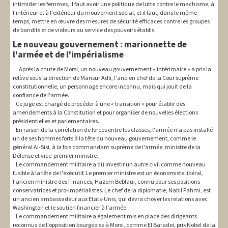
intimider les femmes, il faut avoir une politique de lutte contre le machisme, à
l'intérieur et à l'extérieur du mouvement social, et il faut, dans le même
temps, mettre en œuvre des mesures de sécurité efficaces contre les groupes
de bandits et de violeurs au service des pouvoirs établis.
Le nouveau gouvernement : marionnette de
l'armée et de l'impérialisme
Après la chute de Morsi, un nouveau gouvernement « intérimaire » a pris la
relève sous la direction de Mansur Adli, l'ancien chef de la Cour suprême
constitutionnelle, un personnage encore inconnu, mais qui jouit de la
confiance de l'armée.
Ce juge est chargé de procéder à une « transition » pour établir des
amendements à la Constitution et pour organiser de nouvelles élections
présidentielles et parlementaires.
En raison de la corrélation de forces entre les classes, l'armée n'a pas installé
un de ses hommes forts à la tête du nouveau gouvernement, comme le
général Al-Sisi, à la fois commandant suprême de l'armée, ministre de la
Défense et vice-premier ministre.
Le commandement militaire a dû investir un autre civil comme nouveau
fusible à la tête de l'exécutif. Le premier ministre est un économiste libéral,
l'ancien ministre des Finances, Hazem Beblaui, connu pour ses positions
conservatrices et pro-impérialistes. Le chef de la diplomatie, Nabil Fahmi, est
un ancien ambassadeur aux Etats-Unis, qui devra choyer les relations avec
Washington et le soutien financier à l'armée.
Le commandement militaire a également mis en place des dirigeants
reconnus de l'opposition bourgeoise à Morsi, comme El Baradei, prix Nobel de la