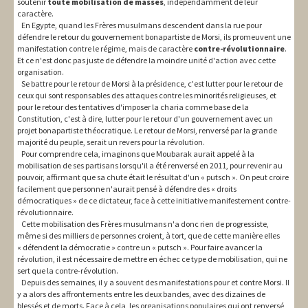
soutenir
toute mobilisation de masses
, indépendamment de leur
caractère.
En Egypte, quand les Frères musulmans descendent dans la rue pour
défendre le retour du gouvernement bonapartiste de Morsi, ils promeuvent une
manifestation contre le régime, mais de caractère
contre-révolutionnaire
.
Et ce n'est donc pas juste de défendre la moindre unité d'action avec cette
organisation.
Se battre pour le retour de Morsi à la présidence, c'est lutter pour le retour de
ceux qui sont responsables des attaques contre les minorités religieuses, et
pour le retour des tentatives d'imposer la charia comme base de la
Constitution, c'est à dire, lutter pour le retour d'un gouvernement avec un
projet bonapartiste théocratique. Le retour de Morsi, renversé par la grande
majorité du peuple, serait un revers pour la révolution.
Pour comprendre cela, imaginons que Moubarak aurait appelé à la
mobilisation de ses partisans lorsqu'il a été renversé en 2011, pour revenir au
pouvoir, affirmant que sa chute était le résultat d'un « putsch ». On peut croire
facilement que personne n'aurait pensé à défendre des « droits
démocratiques » de ce dictateur, face à cette initiative manifestement contre-
révolutionnaire.
Cette mobilisation des Frères musulmans n'a donc rien de progressiste,
même si des milliers de personnes croient, à tort, que de cette manière elles
« défendent la démocratie » contre un « putsch ». Pour faire avancer la
révolution, il est nécessaire de mettre en échec ce type de mobilisation, qui ne
sert que la contre-révolution.
Depuis des semaines, il y a souvent des manifestations pour et contre Morsi. Il
y a alors des affrontements entre les deux bandes, avec des dizaines de
blessés et de morts. Face à cela, les organisations populaires qui ont renversé