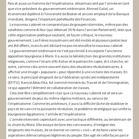
Paix et aussi un homme de l'impérialisme, désormais oint par l'armée en tant
que vice-président du gouvernement intérimaire. Ahmed Galal, un
économiste diplômé à l'Université de Boston et ancien employé de la Banque
mondiale, dirigera l'important portefeuille des Finances.
Le nouveau cabinet ne comprend pas de groupes islamistes, même pas des
salafistes comme Al Nur (qui détenait 30 % dans l'ancien Parlement), bien que
cette organisation politique soutient, de façon critique, le nouveau
gouvernement. Les Frères musulmans ont été invités et plusieurs postes leur
ont été offerts, mais ils ont déclaré ne pas reconnaître le nouveau cabinet.
Le gouvernement intérimaire ne s'est pas limité à incorporer l'ancienne
opposition bourgeoise à Morsi. Il a aussi la bénédiction des grandes institutions
religieuses, comme l'imam d'Al-Azhar et le patriarche copte, et il cherche, en
outre, comme cela arrive souvent dans des situations révolutionnaires, à
afficher une image « populaire » pour répondre à une victoire des masses. En
ce sens, le principal dirigeant de la Fédération syndicale indépendante
(EFITU), Kamal Abou Eita, fut nommé ministre du Travail et de l'Immigration,
ce qui apporte l'élément de collaboration de classes.
Cela doit être complètement clair que ce nouveau cabinet est et sera un
gouvernement de plus du même régime militaire, au service de
l'impérialisme. Comme les antérieurs, il aura la difficile tâche de stabiliser le
pays et de vaincre la puissante révolution, le problème stratégique qui unifie la
bourgeoisie égyptienne, l'armée et l'impérialisme.
L'armée intervient cependant avec une tactique différente, au lendemain de
la chute du Morsi. Elle essaye de faire des concessions, d'intégrer des
dirigeants des masses, de se donner un vernis « civil » et de faire valoir les
aspirations démocratiques légitimes du peuple. Elle agit de cette façon parce