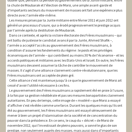
oublier que, pendant la période du gouvernement de la Junte militaire, entre
la chute de Moubarak et l'élection de Morsi, une ample avant-garde et
d'importants secteurs du mouvement de masses ont fait une expérience plus
directe avec l'armée elle-même.
Les mesures prises par la Junte militaire entre février 2011 et juin 2012 ont
généré un processus d'usure, qui a érodé progressivement le prestige acquis
par l'armée après la destitution de Moubarak.
Dans ce contexte, et après la victoire électorale des Frères musulmans – qui
ont battu de justesse le candidat avancé par la Junte, Ahmed Shafik –,
l'armée a accepté l'accès au gouvernement des Frères musulmans, à
condition d'assurer les fondements du régime : le poids et les privilèges
économiques de l'armée – qui contrôlent au moins 30 % de l'économie – et les
accords politiques et militaires avec les Etats-Unis et Israël. En outre, les Frères
musulmans devaient assumer la tâche de contrôler le mouvement de
masses. Il s'agit d'une alliance clairement contre-révolutionnaire, que les
Frères musulmans ont acceptée de plein gré.
Cette alliance s'est maintenue jusqu'à ce que le gouvernement de Morsi ait
cessé d'avoir l'utilité nécessaire à ces fins.
Le gouvernement des Frères musulmans a rapidement été en proie à l'usure,
à la fois par sa gestion néolibérale et pas ses mesures bonapartistes clairement
autoritaires. En peu de temps, cette image de « modéré » que Morsi a essayé
d'afficher s'est révélée comme une farce. Durant les quelques mois qu'ils ont
été au gouvernement, les Frères musulmans ont essayé sérieusement de
mener à bien un projet d'islamisation de la société et de concentration du
pouvoir dans la présidence. En ce sens, le coup du « décret » de Morsi de
novembre 2012, qui l'investissait de pleins pouvoirs, a sonné le glas de son
prestige, non seulement auprès des masses, mais aussi dans d'importants