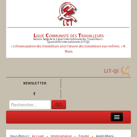
L
igue
C
ommuniste des
T
ravailleurs
Section belge de la Ligue Internationale des Travailleurs -
Quatrième Internationale (LIT-QI)
« L'émancipation des travailleurs sera l'œuvre des travailleurs eux-mêmes. »
K.
Marx
LIT-QI
NEWSLETTER
GO
LCT
Vous êtes ici :
Accueil
International
Egypte
Après Morsi...