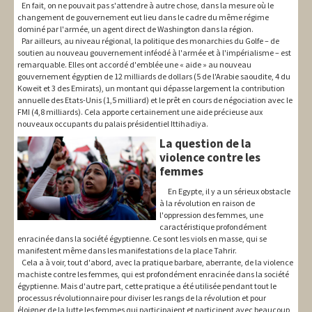
En fait, on ne pouvait pas s'attendre à autre chose, dans la mesure où le
changement de gouvernement eut lieu dans le cadre du même régime
dominé par l'armée, un agent direct de Washington dans la région.
Par ailleurs, au niveau régional, la politique des monarchies du Golfe – de
soutien au nouveau gouvernement inféodé à l'armée et à l'impérialisme – est
remarquable. Elles ont accordé d'emblée une « aide » au nouveau
gouvernement égyptien de 12 milliards de dollars (5 de l'Arabie saoudite, 4 du
Koweït et 3 des Emirats), un montant qui dépasse largement la contribution
annuelle des Etats-Unis (1,5 milliard) et le prêt en cours de négociation avec le
FMI (4,8 milliards). Cela apporte certainement une aide précieuse aux
nouveaux occupants du palais présidentiel Ittihadiya.
La question de la
violence contre les
femmes
En Egypte, il y a un sérieux obstacle
à la révolution en raison de
l'oppression des femmes, une
caractéristique profondément
enracinée dans la société égyptienne. Ce sont les viols en masse, qui se
manifestent même dans les manifestations de la place Tahrir.
Cela a à voir, tout d'abord, avec la pratique barbare, aberrante, de la violence
machiste contre les femmes, qui est profondément enracinée dans la société
égyptienne. Mais d'autre part, cette pratique a été utilisée pendant tout le
processus révolutionnaire pour diviser les rangs de la révolution et pour
éloigner de la lutte les femmes qui participaient et participent avec beaucoup