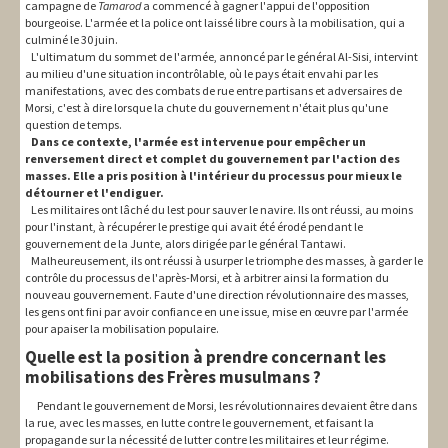
campagne de
Tamarod
a commencé à gagner l'appui de l'opposition
bourgeoise. L'armée et la police ont laissé libre cours à la mobilisation, qui a
culminé le 30 juin.
L'ultimatum du sommet de l'armée, annoncé par le général Al-Sisi, intervint
au milieu d'une situation incontrôlable, où le pays était envahi par les
manifestations, avec des combats de rue entre partisans et adversaires de
Morsi, c'est à dire lorsque la chute du gouvernement n'était plus qu'une
question de temps.
Dans ce contexte, l'armée est intervenue pour empêcher un
renversement direct et complet du gouvernement par l'action des
masses. Elle a pris position à l'intérieur du processus pour mieux le
détourner et l'endiguer.
Les militaires ont lâché du lest pour sauver le navire. Ils ont réussi, au moins
pour l'instant, à récupérer le prestige qui avait été érodé pendant le
gouvernement de la Junte, alors dirigée par le général Tantawi.
Malheureusement, ils ont réussi à usurper le triomphe des masses, à garder le
contrôle du processus de l'après-Morsi, et à arbitrer ainsi la formation du
nouveau gouvernement. Faute d'une direction révolutionnaire des masses,
les gens ont fini par avoir confiance en une issue, mise en œuvre par l'armée
pour apaiser la mobilisation populaire.
Quelle est la position à prendre concernant les
mobilisations des Frères musulmans ?
Pendant le gouvernement de Morsi, les révolutionnaires devaient être dans
la rue, avec les masses, en lutte contre le gouvernement, et faisant la
propagande sur la nécessité de lutter contre les militaires et leur régime.