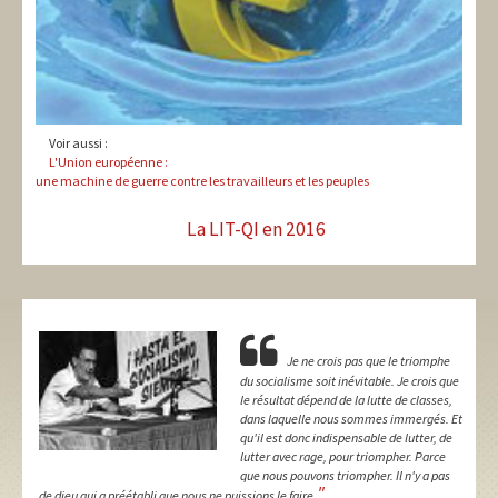
Voir aussi :
L'Union européenne :
une machine de guerre contre les travailleurs et les peuples
La LIT-QI en 2016
Je ne crois pas que le triomphe
du socialisme soit inévitable. Je crois que
le résultat dépend de la lutte de classes,
dans laquelle nous sommes immergés. Et
qu'il est donc indispensable de lutter, de
lutter avec rage, pour triompher. Parce
que nous pouvons triompher. Il n'y a pas
"
de dieu qui a préétabli que nous ne puissions le faire.