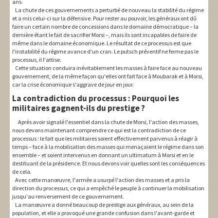
ans.
La chute de ces gouvernements a perturbé de nouveau la stabilité du régime
et a mis celui-ci sur la défensive. Pour rester au pouvoir, les généraux ont dû
faire un certain nombre de concessions dans le domaine démocratique – la
dernière étant le fait de sacrifier Morsi –, mais ils sont incapables de faire de
même dans le domaine économique. Le résultat de ce processus est que
l'instabilité du régime avance d'un cran. Le putsch préventif ne ferme pas le
processus, il l'attise.
Cette situation conduira inévitablement les masses à faire face au nouveau
gouvernement, de la même façon qu'elles ont fait face à Moubarak et à Morsi,
car la crise économique s'aggrave de jour en jour.
La contradiction du processus : Pourquoi les
militaires gagnent-ils du prestige ?
Après avoir signalé l'essentiel dans la chute de Morsi, l'action des masses,
nous devons maintenant comprendre ce qui est la contradiction de ce
processus : le fait que les militaires soient effectivement parvenus à réagir à
temps – face à la mobilisation des masses qui menaçaient le régime dans son
ensemble – et soient intervenus en donnant un ultimatum à Morsi et en le
destituant de la présidence. Et nous devons voir quelles sont les conséquences
de cela.
Avec cette manœuvre, l'armée a usurpé l'action des masses et a pris la
direction du processus, ce qui a empêché le peuple à continuer la mobilisation
jusqu'au renversement de ce gouvernement.
La manœuvre a donné beaucoup de prestige aux généraux, au sein de la
population, et elle a provoqué une grande confusion dans l'avant-garde et