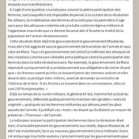
de poids aux manifestations.
Il s'agit d'une question cruciale pour assurer la pleine participation des
femmes, sans laquelle il est impossible de penser à la victoire de la révolution.
Par ailleurs, la mobilisation des femmes et la lutte pour les permettre d'agir
sans peur des attaques violentes est une lutte contre le régime militaire et
l'oppression machiste que ce dernier favorise afin d'écarter la moitié de la
population de l'action révolutionnaire.
Cette situation était déjà très grave pendant le gouvernement Moubarak,
mais elle s'est aggravée sous le gouvernement de transition de l'armée et sous
celui de Morsi. Tous ces gouvernements ont utilisé la méthode des attaques et
des violations comme une véritable arme politique contre la participation des
femmes dans la lutte révolutionnaire. Par exemple, le gouvernement de Morsi
répondait cyniquement et scandaleusement aux allégations de viol en disant
que «
les femmes savent qu'elles se trouvent parmi des hommes violents et elles
doivent donc se protéger elles-mêmes, avant de demander au ministère de
l'Intérieur de le faire. Si les femmes se trouvent dans ces circonstances, elles en
sont 100 % responsables.
»
Déjà au temps de la Junte militaire, le général Al-Sisi, homme fort actuel du
gouvernement, défendait publiquement le maintien des ignobles « tests de
virginité », pratiqués sur les femmes militantes qui dénonçaient les abus
sexuels de l'armée. Il justifiait ces « tests » en disant qu'ils étaient un moyen de
préserver « l'honneur » de l'armée.
La lutte pour assurer la participation des femmes dans la révolution était
donc d'actualité pendant les gouvernements successifs, depuis Moubarak, et
elle l'est maintenant, face au nouveau gouvernement civico-militaire. Dans
cet entourage machiste soutenu consciemment par les gouvernements pour