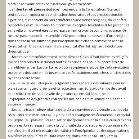
Morsi et se maintient avec le nouveau gouvernement.
La
liberté religieuse
doit être intégrée dans la Constitution. Non aux
tentatives d'imposer une constitution théocratique ! Les droits de tous les
Egyptiens, qu'ils soient ou non adhérents aux diverses religions, doivent être
respectés. Les musulmans, tout comme les coptes, les chiites et les personnes
sans religion, doivent être libre d'exercer leur croyance ou non-croyance. On
ne peut pas imposer à l'ensemble de la population les desseins d'une religion,
dans ce cas la musulmane, par l'adoption de la charia comme base de la
Constitution. On a déjà vu en Iran le résultat d'un tel régime de dictature
théocratique.
Il faut rouvrir immédiatement la frontière de Gaza, il faut libérer les réfugiés
syriens détenus et leur donner toutes les conditions pour leur permettre de
vivre librement en Egypte. La révolution égyptienne fait partie de la révolution
arabe, elle doit soutenir la juste lutte des Palestiniens contre les sionistes et des
Syriens contre Assad
Il y a lieu aussi de lutter pour l'augmentation générale des salaires, pour un
plan économique d'urgence et la réduction immédiate du temps de travail
sans réduction de salaire, afin de garantir un emploi à tous, pour
l'expropriation des grandes entreprises nationales et multinationales et du
système financier !
Il faut une issue indépendante de la classe ouvrière et du peuple pour que la
révolution réussisse, pour qu'il y ait un réel changement économique et social
en Egypte. Qui plus est, l'organisation indépendante de la classe ouvrière et du
peuple est la seule garantie de la continuité du processus révolutionnaire. Par
conséquent, il est nécessaire de maintenir l'indépendance des organisations
ouvrières et populaires et il faut avancer, dans le feu de la lutte, vers la