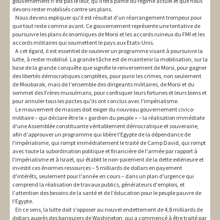
gouvernement n'est pas le leur, qu'il fera partie du régime actuel et que nous
devons rester mobilisés contre ses plans.
Nous devons expliquer qu'il est résultat d'un réarrangement trompeur pour
que tout reste comme avant. Ce gouvernement représente une tentative de
poursuivre les plans économiques de Morsi et les accords ruineux du FMI et les
accords militaires qui soumettent le pays aux Etats-Unis.
A cet égard, il est essentiel de soulever un programme visant à poursuivre la
lutte, à rester mobilisé. La grande tâche est de maintenir la mobilisation, sur la
base de la grande conquête que signifie le renversement de Morsi, pour gagner
des libertés démocratiques complètes, pour punir les crimes, non seulement
de Moubarak, mais de l'ensemble des dirigeants militaires, de Morsi et du
sommet des Frères musulmans, pour confisquer leurs fortunes et leurs biens et
pour annuler tous les pactes qu'ils ont conclus avec l'impérialisme.
Le mouvement de masses doit exiger du nouveau gouvernement civico-
militaire – qui déclare être le « gardien du peuple » – la réalisation immédiate
d'une Assemblée constituante véritablement démocratique et souveraine,
afin d'approuver un programme qui libère l'Egypte de la dépendance de
l'impérialisme, qui rompt immédiatement le traité de Camp David, qui rompt
avec toute la subordination politique et financière de l'armée par rapport à
l'impérialisme et à Israël, qui établit le non-paiement de la dette extérieure et
investit ces énormes ressources – 5 milliards de dollars en payement
d'intérêts, seulement pour l'année en cours – dans un plan d'urgence qui
comprend la réalisation de travaux publics, générateurs d'emplois, et
l'attention des besoins de la santé et de l'éducation pour le peuple pauvre de
l'Egypte.
En ce sens, la lutte doit s'opposer au nouvel endettement de 4,8 milliards de
dollars auprès des banquiers de Washington, qui a commencé à être traité par