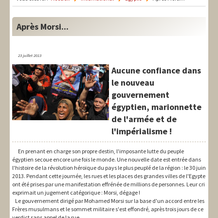
LIT-QI
Théorie
Après Morsi...
National
23 juillet 2013
Europe
Aucune confiance dans
le nouveau
International
gouvernement
Syndical
égyptien, marionnette
de l'armée et de
Social
l'impérialisme !
Thèmes
En prenant en charge son propre destin, l'imposante lutte du peuple
égyptien secoue encore une fois le monde. Une nouvelle date est entrée dans
l'histoire de la révolution héroïque du pays le plus peuplé de la région : le 30 juin
2013. Pendant cette journée, les rues et les places des grandes villes de l'Egypte
ont été prises par une manifestation effrénée de millions de personnes. Leur cri
exprimait un jugement catégorique : Morsi, dégage !
Le gouvernement dirigé par Mohamed Morsi sur la base d'un accord entre les
Frères musulmans et le sommet militaire s'est effondré, après trois jours de ce
verdict sans appel de la rue.