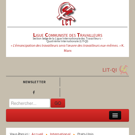
L
igue
C
ommuniste des
T
ravailleurs
Section belge de la Ligue Internationale des Travailleurs -
Quatrième Internationale (LIT-QI)
« L'émancipation des travailleurs sera l'œuvre des travailleurs eux-mêmes. »
K.
Marx
LIT-QI
NEWSLETTER
GO
LCT
Vous êtes ici :
Accueil
International
Etats-Unis