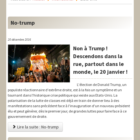
LIT-QI
Théorie
No-trump
National
Europe
20 décembre 2016
Non à Trump !
International
Descendons dans la
rue, partout dans le
Syndical
monde, le 20 janvier !
Social
L'élection de Donald Trump, un
Thèmes
populiste réactionnaire d'extrême droite, est à la fois un symptôme et un
tournant dans l'historique crise politique qui existe aux Etats-Unis. La
polarisation de la lutte de classes est déjà en train de donner lieu à des
manifestations sans précédent face à l'inauguration d'un nouveau président
élu et peut générer, dès le premier jour, de grandes luttes pour faire face à ce
gouvernement de droite.
Lire la suite : No-trump