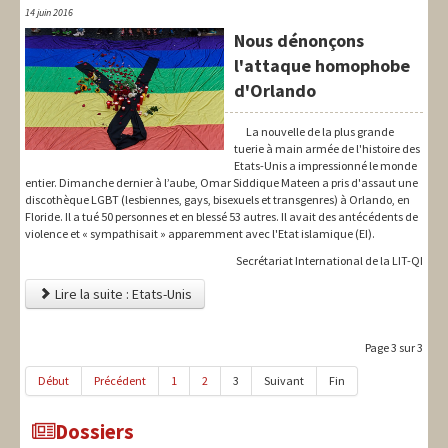
14 juin 2016
Nous dénonçons
l'attaque homophobe
d'Orlando
La nouvelle de la plus grande
tuerie à main armée de l'histoire des
Etats-Unis a impressionné le monde
entier. Dimanche dernier à l’aube, Omar Siddique Mateen a pris d'assaut une
discothèque LGBT (lesbiennes, gays, bisexuels et transgenres) à Orlando, en
Floride. Il a tué 50 personnes et en blessé 53 autres. Il avait des antécédents de
violence et « sympathisait » apparemment avec l'Etat islamique (EI).
Secrétariat International de la LIT-QI
Lire la suite : Etats-Unis
Page 3 sur 3
Début
Précédent
1
2
3
Suivant
Fin
Dossiers