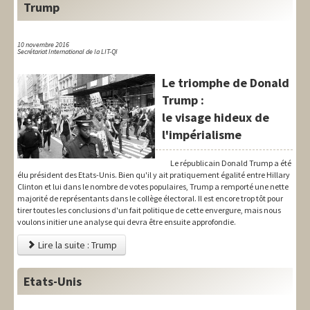
Trump
10 novembre 2016
Secrétariat International de la LIT-QI
Le triomphe de Donald
Trump :
le visage hideux de
l'impérialisme
Le républicain Donald Trump a été
élu président des Etats-Unis. Bien qu'il y ait pratiquement égalité entre Hillary
Clinton et lui dans le nombre de votes populaires, Trump a remporté une nette
majorité de représentants dans le collège électoral. Il est encore trop tôt pour
tirer toutes les conclusions d'un fait politique de cette envergure, mais nous
voulons initier une analyse qui devra être ensuite approfondie.
Lire la suite : Trump
Etats-Unis