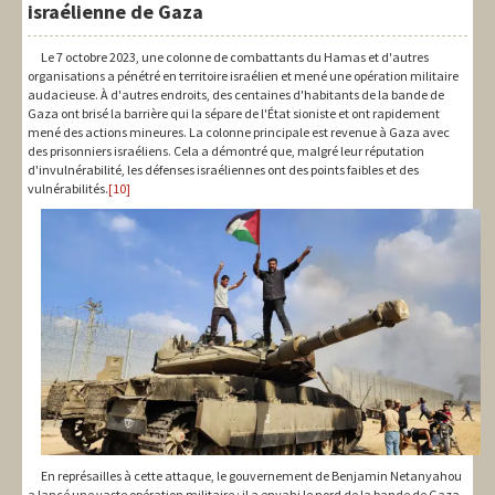
israélienne de Gaza
Le 7 octobre 2023, une colonne de combattants du Hamas et d'autres
organisations a pénétré en territoire israélien et mené une opération militaire
audacieuse. À d'autres endroits, des centaines d'habitants de la bande de
Gaza ont brisé la barrière qui la sépare de l'État sioniste et ont rapidement
mené des actions mineures. La colonne principale est revenue à Gaza avec
des prisonniers israéliens. Cela a démontré que, malgré leur réputation
d'invulnérabilité, les défenses israéliennes ont des points faibles et des
vulnérabilités.
[10]
En représailles à cette attaque, le gouvernement de Benjamin Netanyahou
a lancé une vaste opération militaire : il a envahi le nord de la bande de Gaza