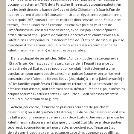
occuper directement 78 % de la Palestine. Il ne restait au peuple palestinien
que les territoires de la bande de Gaza et de la Cisjordanie (séparés l'un de
l'autre), qui ont d'abord été sous administration égyptienne et jordanienne,
puis, depuis 1967, sous occupation militaire directe israélienne. En d'autres
termes, l'État d'Israël est né comme une enclave politico-militaire de
l'impérialisme au cœur du monde arabe, avec une population déplacée
artificiellement et qui profite de maisons, de terres et de champs volés aux
Palestiniens. C'est pourquoi l'essence même de l'État sioniste est que, pour se
maintenir, il doit s'armer jusqu'aux dents et agresser en permanence les
Palestiniens (l'« ennemi ») et les autres pays arabes.
Dans la plupart de ses articles, Gilbert Achcar « oublie » cette origine de
l'État d'Israël. Ce n'est pas un hasard, car garder à l'esprit l'essence du
caractère de cet État et de sa population conduit inévitablement à une
conclusion : pour que le peuple palestinien puisse récupérer son territoire et
construire une « Palestine libre du fleuve [Jourdain] à la mer [Méditerranée] »
(où les familles expulsées en 1948 pourront retourner), il est nécessaire de
détruire l'État d'Israël, tout comme il a fallu détruire l'État nazi pour libérer les
peuples opprimés « sous ses bottes ». Une lutte qui doit nécessairement se
dérouler sur le terrain de la guerre.
Achcar, par contre, (à l'instar de plusieurs courants de gauche et
palestiniens) nous dit que l'objectif stratégique du peuple palestinien doit être
de lutter pour une nouvelle version des « deux États ». Une version pire, car les
Palestiniens ne disposeraient plus que d'un petit État (divisé en deux parties
séparées), économiquement non viable, encerclé et étouffé par un État
sioniste armé jusqu'aux dents, et sans espace physique pour accueillir les