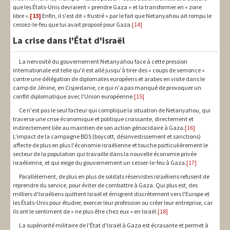
que les États-Unis devraient « prendre Gaza » et la transformer en « zone
libre ».
[13]
Enfin, il s'est dit « frustré » par le fait que Netanyahou ait rompu le
cessez-le-feu que lui avait proposé pour Gaza.
[14]
La crise dans l'État d'Israël
La nervosité du gouvernement Netanyahou face à cette pression
internationale est telle qu'il est allé jusqu'à tirer des « coups de semonce »
contre une délégation de diplomates européens et arabes en visite dans le
camp de Jénine, en Cisjordanie, ce qui n'a pas manqué de provoquer un
conflit diplomatique avec l'Union européenne.
[15]
Ce n'est pas le seul facteur qui complique la situation de Netanyahou, qui
traverse une crise économique et politique croissante, directement et
indirectement liée au maintien de son action génocidaire à Gaza.
[16]
L'impact de la campagne BDS (boycott, désinvestissement et sanctions)
affecte de plus en plus l'économie israélienne et touche particulièrement le
secteur de la population qui travaille dans la nouvelle économie privée
israélienne, et qui exige du gouvernement un cesser-le-feu à Gaza.
[17]
Parallèlement, de plus en plus de soldats réservistes israéliens refusent de
reprendre du service, pour éviter de combattre à Gaza. Qui plus est, des
milliers d'Israéliens quittent Israël et émigrent discrètement vers l'Europe et
les États-Unis pour étudier, exercer leur profession ou créer leur entreprise, car
ils ont le sentiment de « ne plus être chez eux » en Israël.
[18]
La supériorité militaire de l'État d'Israël à Gaza est écrasante et permet à