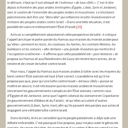
le détruire, il faut qu'il soit attaqué de l'extérieur « de tous côtés ».
C'est-à-dire
depuis la frontière des pays arabes limitrophes (Égypte, Liban, Syrie et Jordanie),
avec le soutien de l'ensemble des peuples arabes et musulmans.
La résistance
palestinienne doit être une "
étincelle"
qui enflamme la lutte révolutionnaire et
militaire des peuples arabes contre Israël. »
Dans une telle situation, il est
possible de vaincre militairement l'État d'Israël.
[20]
Achcar a complètement abandonné cette perspective de lutte : il critique
l'appel lancé par le porte-parole du Hamas aux masses du monde arabe pour
qu'elles «
prennent les fusils, les couteaux, les haches, les cocktails Molotov, les
bulldozers et les voitures »
afin de faire «
une grande révolution qui mettra fin à
l'occupation israélienne »
. Il affirme que cette possibilité est «
pure fantaisie »
et
propose au Hamas et aux Palestiniens de Gaza de rendre leurs armes, de se
rendre et de cesser de lutter contre Israël.
Pour nous, l'appel du Hamas aux masses arabes à lutter avec les moyens du
bord contre l'État sioniste est tout à fait correct. Le problème est qu'il ne
propose pas que, pour qu'une lutte contre Israël « de tous côtés » puisse se
mettre en œuvre, il est nécessaire que les masses arabes et musulmanes
renversent les gouvernements complices de l'État sioniste, comme ceux
d'Égypte et de Jordanie, ainsi que l'agent colonial du sionisme en Cisjordanie
(le gouvernement d'Abbas et du Fatah) ; et qu'elles acculent d'autres
gouvernements (Liban, Syrie, Iran) afin qu'ils passent des paroles aux actes et
engagent une véritable lutte contre Israël.
Dans les faits, Achcar considère que le peuple palestinien a déjà subi une
défaite irréversible. C'est pourquoi il lui propose, pour ne plus subir le génocide
sioniste, de cesser de lutter, de se rendre et d'accepter d'être gouverné par les