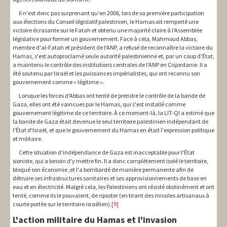
Il n'est donc pas surprenant qu'en 2006, lors de sa première participation
aux élections du Conseil législatif palestinien, le Hamas ait remporté une
victoire écrasante sur le Fatah et obtenu une majorité claire à l'Assemblée
législative pour former un gouvernement. Face à cela, Mahmoud Abbas,
membre d'al-Fatah et président de l'ANP, a refusé de reconnaître la victoire du
Hamas, s'est autoproclamé seule autorité palestinienne et, par un coup d'État,
a maintenu le contrôle des institutions centrales de l'ANP en Cisjordanie. Il a
été soutenu par Israël et les puissances impérialistes, qui ont reconnu son
gouvernement comme « légitime ».
Lorsque les forces d'Abbas ont tenté de prendre le contrôle de la bande de
Gaza, elles ont été vaincues par le Hamas, qui s'est installé comme
gouvernement légitime de ce territoire. À ce moment-là, la LIT-QI a estimé que
la bande de Gaza était devenue le seul territoire palestinien indépendant de
l'État d'Israël, et que le gouvernement du Hamas en était l'expression politique
et militaire.
Cette situation d'indépendance de Gaza est inacceptable pour l'État
sioniste, qui a besoin d'y mettre fin. Il a donc complètement isolé le territoire,
bloqué son économie ,et l'a bombardé de manière permanente afin de
détruire ses infrastructures sanitaires et ses approvisionnements de base en
eau et en électricité. Malgré cela, les Palestiniens ont résisté obstinément et ont
tenté, comme ils le pouvaient, de riposter (en tirant des missiles artisanaux à
courte portée sur le territoire israélien).
[9]
L'action militaire du Hamas et l'invasion