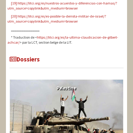
[19]
https://litci.org/es/nuestros-acuerdos-y-diferencias-con-hamas/?
utm_source=copylink&utm_medium=browser
[20]
https://litci.org/es/es-posible-la-derrota-militar-de-israel/?
utm_source=copylink&utm_medium=browser
________________
* Traduction de <
https://litci.org/es/la-ultima-claudicacion-de-gilbert-
achcar/
> par la LCT, section belge de la LIT.
Dossiers
Palestine