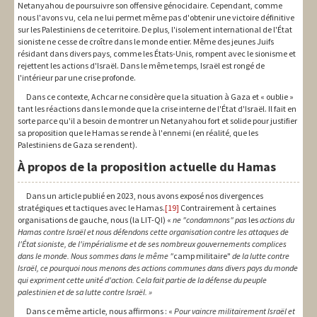
Netanyahou de poursuivre son offensive génocidaire. Cependant, comme
nous l'avons vu, cela ne lui permet même pas d'obtenir une victoire définitive
sur les Palestiniens de ce territoire. De plus, l'isolement international de l'État
sioniste ne cesse de croître dans le monde entier. Même des jeunes Juifs
résidant dans divers pays, comme les États-Unis, rompent avec le sionisme et
rejettent les actions d'Israël. Dans le même temps, Israël est rongé de
l'intérieur par une crise profonde.
Dans ce contexte, Achcar ne considère que la situation à Gaza et « oublie »
tant les réactions dans le monde que la crise interne de l'État d'Israël. Il fait en
sorte parce qu'il a besoin de montrer un Netanyahou fort et solide pour justifier
sa proposition que le Hamas se rende à l'ennemi (en réalité, que les
Palestiniens de Gaza se rendent).
À propos de la proposition actuelle du Hamas
Dans un article publié en 2023, nous avons exposé nos divergences
stratégiques et tactiques avec le Hamas.
[19]
Contrairement à certaines
organisations de gauche, nous (la LIT-QI) «
ne "condamnons" pas
les
actions du
Hamas contre Israël et nous défendons cette organisation contre les attaques de
l'État sioniste, de l'impérialisme et de ses nombreux gouvernements complices
dans le monde.
Nous sommes dans le même "
camp militaire"
de la lutte contre
Israël, ce pourquoi nous menons des actions communes dans divers pays du monde
qui expriment cette unité d'action. Cela fait partie de la défense du peuple
palestinien et de sa lutte contre Israël. »
Dans ce même article, nous affirmons : «
Pour vaincre militairement Israël et