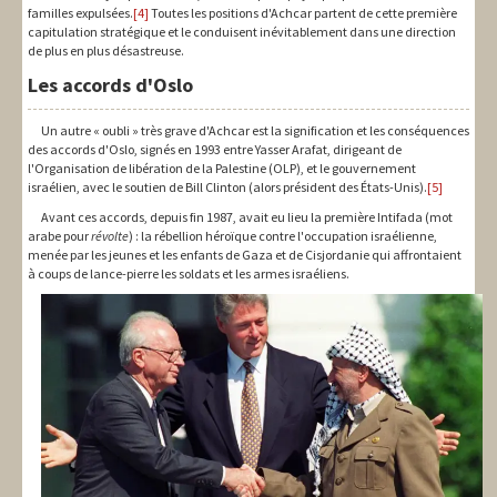
familles expulsées.
[4]
Toutes les positions d'Achcar partent de cette première
capitulation stratégique et le conduisent inévitablement dans une direction
de plus en plus désastreuse.
Les accords d'Oslo
Un autre « oubli » très grave d'Achcar est la signification et les conséquences
des accords d'Oslo, signés en 1993 entre Yasser Arafat, dirigeant de
l'Organisation de libération de la Palestine (OLP), et le gouvernement
israélien, avec le soutien de Bill Clinton (alors président des États-Unis).
[5]
Avant ces accords, depuis fin 1987, avait eu lieu la première Intifada (mot
arabe pour
révolte
) : la rébellion héroïque contre l'occupation israélienne,
menée par les jeunes et les enfants de Gaza et de Cisjordanie qui affrontaient
à coups de lance-pierre les soldats et les armes israéliens.