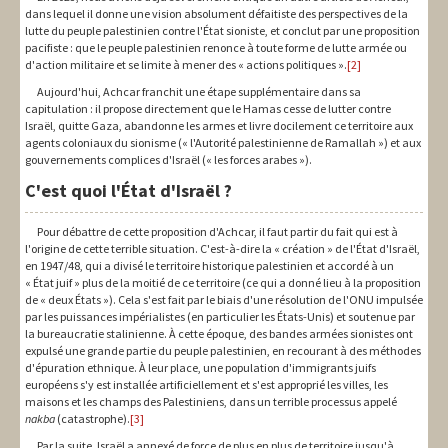
dans lequel il donne une vision absolument défaitiste des perspectives de la
lutte du peuple palestinien contre l'État sioniste, et conclut par une proposition
pacifiste : que le peuple palestinien renonce à toute forme de lutte armée ou
d'action militaire et se limite à mener des « actions politiques ».
[2]
Aujourd'hui, Achcar franchit une étape supplémentaire dans sa
capitulation : il propose directement que le Hamas cesse de lutter contre
Israël, quitte Gaza, abandonne les armes et livre docilement ce territoire aux
agents coloniaux du sionisme (« l'Autorité palestinienne de Ramallah ») et aux
gouvernements complices d'Israël (« les forces arabes »).
C'est quoi l'État d'Israël ?
Pour débattre de cette proposition d'Achcar, il faut partir du fait qui est à
l'origine de cette terrible situation. C'est-à-dire la « création » de l'État d'Israël,
en 1947/48, qui a divisé le territoire historique palestinien et accordé à un
« État juif » plus de la moitié de ce territoire (ce qui a donné lieu à la proposition
de « deux États »). Cela s'est fait par le biais d'une résolution de l'ONU impulsée
par les puissances impérialistes (en particulier les États-Unis) et soutenue par
la bureaucratie stalinienne. À cette époque, des bandes armées sionistes ont
expulsé une grande partie du peuple palestinien, en recourant à des méthodes
d'épuration ethnique. À leur place, une population d'immigrants juifs
européens s'y est installée artificiellement et s'est approprié les villes, les
maisons et les champs des Palestiniens, dans un terrible processus appelé
nakba
(catastrophe).
[3]
Par la suite, Israël a annexé de force de plus en plus de territoire jusqu'à