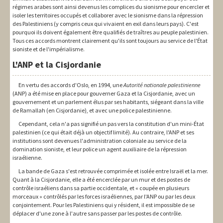
régimes arabes sont ainsi devenus les complices du sionisme pour encercler et
isoler les territoires occupés et collaborer avec le sionisme dans la répression
des Palestiniens (y compris ceux qui vivaient en exil dans leurs pays). C'est
pourquoi ils doivent également être qualifiés de traîtres au peuple palestinien.
Tous ces accords montrent clairement qu'ils sont toujours au service de l'État
sioniste et de l'impérialisme.
L'ANP et la Cisjordanie
En vertu des accords d'Oslo, en 1994, une
Autorité nationale palestinienne
(ANP) a été mise en place pour gouverner Gaza et la Cisjordanie, avec un
gouvernement et un parlement élus par ses habitants, siégeant dans la ville
de Ramallah (en Cisjordanie), et avec une police palestinienne.
Cependant, cela n'a pas signifié un pas vers la constitution d'un mini-État
palestinien (ce qui était déjà un objectif limité). Au contraire, l'ANP et ses
institutions sont devenues l'administration coloniale au service de la
domination sioniste, et leur police un agent auxiliaire de la répression
israélienne.
La bande de Gaza s'est retrouvée comprimée et isolée entre Israël et la mer.
Quant à la Cisjordanie, elle a été encerclée par un mur et des postes de
contrôle israéliens dans sa partie occidentale, et « coupée en plusieurs
morceaux » contrôlés par les forces israéliennes, par l'ANP ou par les deux
conjointement. Pour les Palestiniens qui y résident, il est impossible de se
déplacer d'une zone à l'autre sans passer par les postes de contrôle.