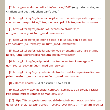
___________________
[1]
https://www.almounadila.info/archives/25432
(original en arabe, les
citations sont des traductions par l'auteur).
[2]
https://litci.org/es/debate-con-gilbert-achcar-sobre-palestina-piedras-
contra-tanques-y-misiles/?utm_source=copylink&utm_medium=browser
[3]
https://litci.org/es/nakba-los-jovenes-no-olvidaron/?
utm_source=copylink&utm_medium=browser
[4]
https://litci.org/es/palestina-sobre-la-falsa-solucion-de-los-dos-
estados/?utm_source=copylink&utm_medium=browser
[5]
https://litci.org/es/oslo-la-paz-de-los-cementerios-para-la-continua-
nakba/?utm_source=copylink&utm_medium=browser
[6]
https://litci.org/es/egipto-el-impacto-de-la-situacion-en-gaza/?
utm_source=copylink&utm_medium=browser
[7]
https://litci.org/es/cisjordania-el-otro-frente-del-ataque-israeli-a-los-
palestinos/?utm_source=copylink&utm_medium=browser
[8]
«
Hamas Charter
». MidEastWeb. 18 août 1988
[9]
https://www.elconfidencial.com/tecnologia/2021-05-19/gaza-israel-
iron-dome-misiles-cohetes-hamas_3087591/
[10]
https://litci.org/es/a-un-ano-del-7-de-octubre-una-accion-historica-
de-la-resistencia-palestina-2/?utm_source=copylink&utm_medium=browser