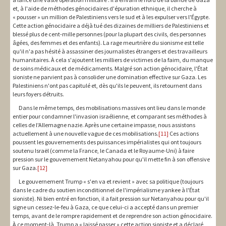
et, à l'aide de méthodes génocidaires d'épuration ethnique, il cherche à
« pousser » un million de Palestiniens vers le sud et à les expulser vers l'Égypte.
Cette action génocidaire a déjà tué des dizaines de milliers de Palestiniens et
blessé plus de cent-mille personnes (pour la plupart des civils, des personnes
âgées, des femmes et des enfants). La rage meurtrière du sionisme est telle
qu'il n'a pas hésité à assassiner des journalistes étrangers et des travailleurs
humanitaires. À cela s'ajoutent les milliers de victimes de la faim, du manque
de soins médicaux et de médicaments. Malgré son action génocidaire, l'État
sioniste ne parvient pas à consolider une domination effective sur Gaza. Les
Palestiniens n'ont pas capitulé et, dès qu'ils le peuvent, ils retournent dans
leurs foyers détruits.
Dans le même temps, des mobilisations massives ont lieu dans le monde
entier pour condamner l'invasion israélienne, et comparant ses méthodes à
celles de l'Allemagne nazie. Après une certaine impasse, nous assistons
actuellement à une nouvelle vague de ces mobilisations.
[11]
Ces actions
poussent les gouvernements des puissances impérialistes qui ont toujours
soutenu Israël (comme la France, le Canada et le Royaume-Uni) à faire
pression sur le gouvernement Netanyahou pour qu'il mette fin à son offensive
sur Gaza.
[12]
Le gouvernement Trump « s'en va et revient » avec sa politique (toujours
dans le cadre du soutien inconditionnel de l'impérialisme yankee à l'État
sioniste). Ni bien entré en fonction, il a fait pression sur Netanyahou pour qu'il
signe un cessez-le-feu à Gaza, ce que celui-ci a accepté dans un premier
temps, avant de le rompre rapidement et de reprendre son action génocidaire.
À ce moment-là, Trump a « laissé passer » cette action sioniste et a déclaré