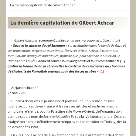
LIT-QI
La dernière capitulation de Gilbert Achcar
Théorie
La dernière capitulation de Gilbert Achcar
National
Europe
Gilbert Achcar a récemment publié sur un site marocain un article intitulé
«
Gaza et la sagesse du roi Salomon »
sur la situation dans la bande de Gaza et
ses propositions au peuple palestinien.
Dans cet article, Achcar, à travers ses
International
formulations ambiguës habituelles, propose que, pour sortir de la situation, le
Hamas et ses alliés «
doivent retirer leurs dirigeants et leurs combattants [...]
Syndical
quitter la bande de Gaza et remettre le contrôle de ce territoire aux hommes
de l'Autorité de Ramallah soutenus par des forces arabes ».
[1]
Social
Thèmes
Alejandro Iturbe *
27 mai 2025
Gilbert Achcar est un journaliste et professeur d'université d'origine
libanaise
,
qui réside en France. À travers ses articles et ses livres, il est la
principale référence, pour la Palestine et le Moyen-Orient, de l'organisation
connue sous le nom de
Secrétariat unifié
(SU) de la IVe Internationale. Celle-ci,
malgré son nom, a définitivement rompu avec l'orientation de Trotsky, dès la
fin des années 1990.
En 2023, nous avions déjà sévèrement critiqué un autre article de Achcar,