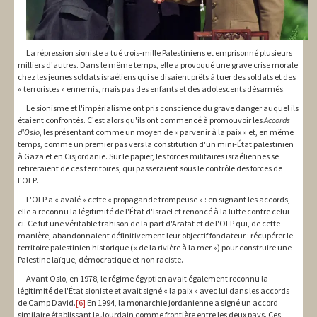
La répression sioniste a tué trois-mille Palestiniens et emprisonné plusieurs
milliers d'autres. Dans le même temps, elle a provoqué une grave crise morale
chez les jeunes soldats israéliens qui se disaient prêts à tuer des soldats et des
« terroristes » ennemis, mais pas des enfants et des adolescents désarmés.
Le sionisme et l'impérialisme ont pris conscience du grave danger auquel ils
étaient confrontés. C'est alors qu'ils ont commencé à promouvoir les
Accords
d'Oslo
, les présentant comme un moyen de « parvenir à la paix » et, en même
temps, comme un premier pas vers la constitution d'un mini-État palestinien
à Gaza et en Cisjordanie. Sur le papier, les forces militaires israéliennes se
retireraient de ces territoires, qui passeraient sous le contrôle des forces de
l'OLP.
L'OLP a « avalé » cette « propagande trompeuse » : en signant les accords,
elle a reconnu la légitimité de l'État d'Israël et renoncé à la lutte contre celui-
ci. Ce fut une véritable trahison de la part d'Arafat et de l'OLP qui, de cette
manière, abandonnaient définitivement leur objectif fondateur : récupérer le
territoire palestinien historique (« de la rivière à la mer ») pour construire une
Palestine laïque, démocratique et non raciste.
Avant Oslo, en 1978, le régime égyptien avait également reconnu la
légitimité de l'État sioniste et avait signé « la paix » avec lui dans les accords
de Camp David.
[6]
En 1994, la monarchie jordanienne a signé un accord
similaire établissant le Jourdain comme frontière entre les deux pays. Ces