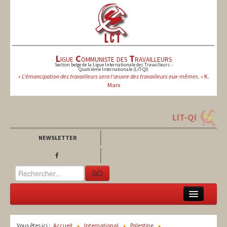
L
igue
C
ommuniste des
T
ravailleurs
Section belge de la Ligue Internationale des Travailleurs -
Quatrième Internationale (LIT-QI)
« L'émancipation des travailleurs sera l'œuvre des travailleurs eux-mêmes. »
K.
Marx
LIT-QI
NEWSLETTER
GO
LCT
Vous êtes ici :
Accueil
International
Palestine