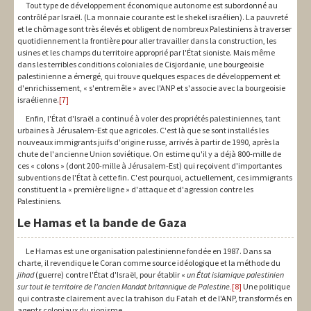
Tout type de développement économique autonome est subordonné au
contrôlé par Israël. (La monnaie courante est le shekel israélien). La pauvreté
et le chômage sont très élevés et obligent de nombreux Palestiniens à traverser
quotidiennement la frontière pour aller travailler dans la construction, les
usines et les champs du territoire approprié par l'État sioniste. Mais même
dans les terribles conditions coloniales de Cisjordanie, une bourgeoisie
palestinienne a émergé, qui trouve quelques espaces de développement et
d'enrichissement, « s'entremêle » avec l'ANP et s'associe avec la bourgeoisie
israélienne.
[7]
Enfin, l'État d'Israël a continué à voler des propriétés palestiniennes, tant
urbaines à Jérusalem-Est que agricoles. C'est là que se sont installés les
nouveaux immigrants juifs d'origine russe, arrivés à partir de 1990, après la
chute de l'ancienne Union soviétique. On estime qu'il y a déjà 800-mille de
ces « colons » (dont 200-mille à Jérusalem-Est) qui reçoivent d'importantes
subventions de l'État à cette fin. C'est pourquoi, actuellement, ces immigrants
constituent la « première ligne » d'attaque et d'agression contre les
Palestiniens.
Le Hamas et la bande de Gaza
Le Hamas est une organisation palestinienne fondée en 1987. Dans sa
charte, il revendique le Coran comme source idéologique et la méthode du
jihad
(guerre) contre l'État d'Israël, pour établir «
un État islamique palestinien
sur tout le territoire de l'ancien Mandat britannique de Palestine.
[8]
Une politique
qui contraste clairement avec la trahison du Fatah et de l'ANP, transformés en
agents coloniaux du sionisme.