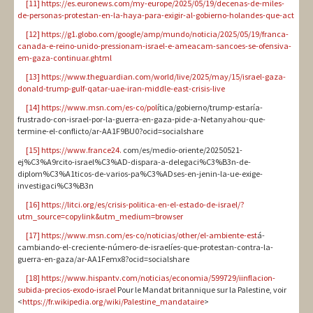
[11]
https://es.euronews.com/my-europe/2025/05/19/decenas-de-miles-
de-personas-protestan-en-la-haya-para-exigir-al-gobierno-holandes-que-act
[12]
https://g1.globo.com/google/amp/mundo/noticia/2025/05/19/franca-
canada-e-reino-unido-pressionam-israel-e-ameacam-sancoes-se-ofensiva-
em-gaza-continuar.ghtml
[13]
https://www.theguardian.com/world/live/2025/may/15/israel-gaza-
donald-trump-gulf-qatar-uae-iran-middle-east-crisis-live
[14]
https://www.msn.com/es-co/pol
ítica/gobierno/trump-estaría-
frustrado-con-israel-por-la-guerra-en-gaza-pide-a-Netanyahou-que-
termine-el-conflicto/ar-AA1F9BU0?ocid=socialshare
[15]
https://www.france24.
com/es/medio-oriente/20250521-
ej%C3%A9rcito-israel%C3%AD-dispara-a-delegaci%C3%B3n-de-
diplom%C3%A1ticos-de-varios-pa%C3%ADses-en-jenin-la-ue-exige-
investigaci%C3%B3n
[16]
https://litci.org/es/crisis-politica-en-el-estado-de-israel/?
utm_source=copylink&utm_medium=browser
[17]
https://www.msn.com/es-co/noticias/other/el-ambiente-est
á-
cambiando-el-creciente-número-de-israelíes-que-protestan-contra-la-
guerra-en-gaza/ar-AA1Femx8?ocid=socialshare
[18]
https://www.hispantv.com/noticias/economia/599729/iinflacion-
subida-precios-exodo-israel
Pour le Mandat britannique sur la Palestine, voir
<
https://fr.wikipedia.org/wiki/Palestine_mandataire
>