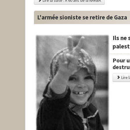
Lire la suite : A 60 ans de la NAKBA
L'armée sioniste se retire de Gaza
Ils ne
palest
Pour u
destruc
Lire 