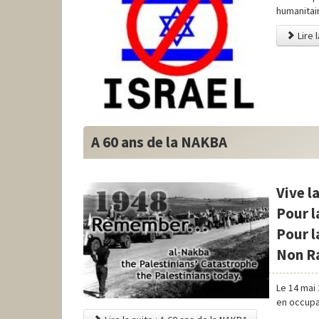
humanitair
Lire 
A 60 ans de la NAKBA
Vive l
Pour la
Pour l
Non Ra
Le 14 mai 
en occupan