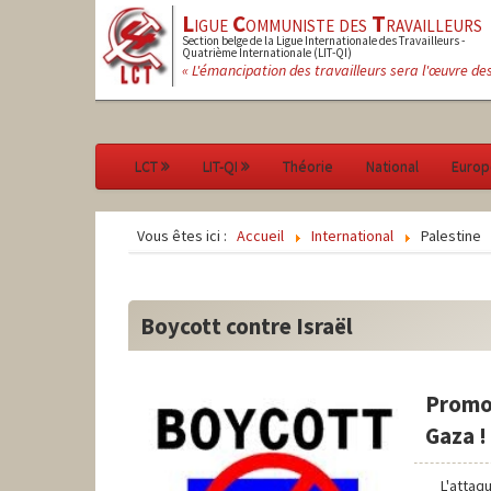
L
igue
C
ommuniste des
T
ravailleurs
Section belge de la Ligue Internationale des Travailleurs -
Quatrième Internationale (LIT-QI)
« L'émancipation des travailleurs sera l'œuvre de
LCT
LIT-QI
Théorie
National
Europ
Vous êtes ici :
Accueil
International
Palestine
Boycott contre Israël
Promou
Gaza !
L'attaq