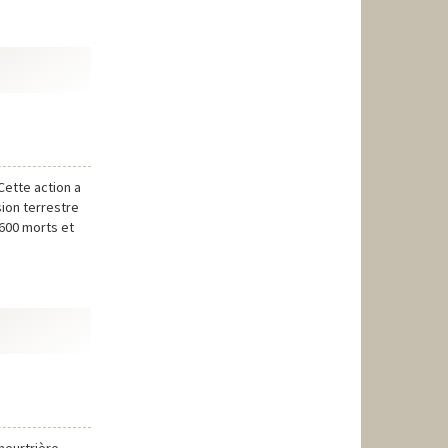
Cette action a
ion terrestre
 600 morts et
meurtrière