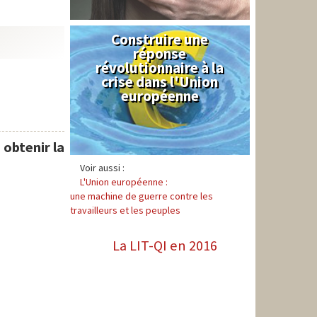
Construire une
Syndical
réponse
révolutionnaire à la
crise dans l'Union
européenne
obtenir la
Voir aussi :
L'Union européenne :
une machine de guerre contre les
travailleurs et les peuples
La LIT-QI en 2016