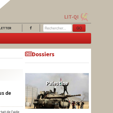
LIT-QI
GO
LETTER
Dossiers
Palestine
us de
tait de l'aide