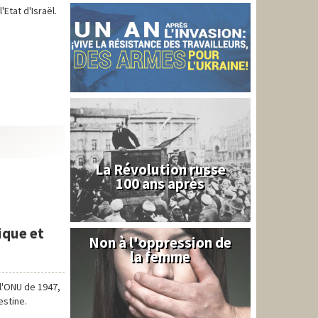
'Etat d'Israël.
La Révolution russe
100 ans après
ique et
Non à l'oppression de
Syrie
la femme
e l'ONU de 1947,
estine.