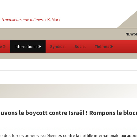
s travailleurs eux-mêmes. »
K. Marx
NEWS
e
International
Syndical
Social
Thèmes
vons le boycott contre Israël ! Rompons le bloc
ue des forces armées israéliennes contre la flottille internationale qui appor