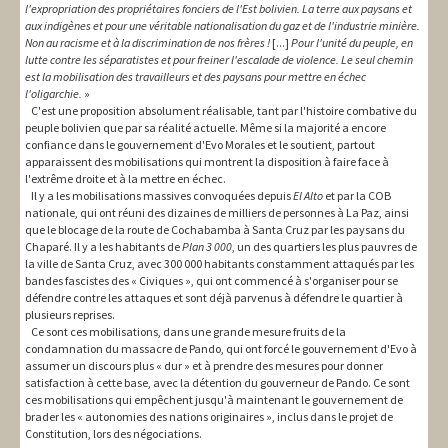
l'expropriation des propriétaires fonciers de l'Est bolivien. La terre aux paysans et
aux indigènes et pour une véritable nationalisation du gaz et de l'industrie minière.
Non au racisme et à la discrimination de nos frères !
[...]
Pour l'unité du peuple, en
lutte contre les séparatistes et pour freiner l'escalade de violence. Le seul chemin
est la mobilisation des travailleurs et des paysans pour mettre en échec
l'oligarchie.
»
C'est une proposition absolument réalisable, tant par l'histoire combative du
peuple bolivien que par sa réalité actuelle. Même si la majorité a encore
confiance dans le gouvernement d'Evo Morales et le soutient, partout
apparaissent des mobilisations qui montrent la disposition à faire face à
l'extrême droite et à la mettre en échec.
Il y a les mobilisations massives convoquées depuis
El Alto
et par la COB
nationale, qui ont réuni des dizaines de milliers de personnes à La Paz, ainsi
que le blocage de la route de Cochabamba à Santa Cruz par les paysans du
Chaparé. Il y a les habitants de
Plan 3 000
, un des quartiers les plus pauvres de
la ville de Santa Cruz, avec 300 000 habitants constamment attaqués par les
bandes fascistes des « Civiques », qui ont commencé à s'organiser pour se
défendre contre les attaques et sont déjà parvenus à défendre le quartier à
plusieurs reprises.
Ce sont ces mobilisations, dans une grande mesure fruits de la
condamnation du massacre de Pando, qui ont forcé le gouvernement d'Evo à
assumer un discours plus « dur » et à prendre des mesures pour donner
satisfaction à cette base, avec la détention du gouverneur de Pando. Ce sont
ces mobilisations qui empêchent jusqu'à maintenant le gouvernement de
brader les « autonomies des nations originaires », inclus dans le projet de
Constitution, lors des négociations.