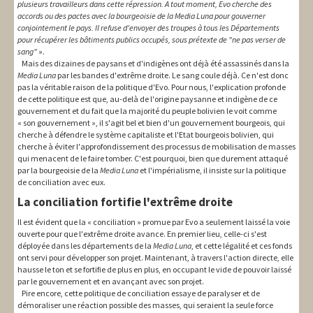
plusieurs travailleurs dans cette répression. A tout moment, Evo cherche des
accords ou des pactes avec la bourgeoisie de la Media Luna pour gouverner
conjointement le pays. Il refuse d'envoyer des troupes à tous les Départements
pour récupérer les bâtiments publics occupés, sous prétexte de "ne pas verser de
sang"
».
Mais des dizaines de paysans et d'indigènes ont déjà été assassinés dans la
Media Luna
par les bandes d'extrême droite. Le sang coule déjà. Ce n'est donc
pas la véritable raison de la politique d'Evo. Pour nous, l'explication profonde
de cette politique est que, au-delà de l'origine paysanne et indigène de ce
gouvernement et du fait que la majorité du peuple bolivien le voit comme
« son gouvernement », il s'agit bel et bien d'un gouvernement bourgeois, qui
cherche à défendre le système capitaliste et l'Etat bourgeois bolivien, qui
cherche à éviter l'approfondissement des processus de mobilisation de masses
qui menacent de le faire tomber. C'est pourquoi, bien que durement attaqué
par la bourgeoisie de la
Media Luna
et l'impérialisme, il insiste sur la politique
de conciliation avec eux.
La conciliation fortifie l'extrême droite
Il est évident que la « conciliation » promue par Evo a seulement laissé la voie
ouverte pour que l'extrême droite avance. En premier lieu, celle-ci s'est
déployée dans les départements de la
Media Luna
, et cette légalité et ces fonds
ont servi pour développer son projet. Maintenant, à travers l'action directe, elle
hausse le ton et se fortifie de plus en plus, en occupant le vide de pouvoir laissé
par le gouvernement et en avançant avec son projet.
Pire encore, cette politique de conciliation essaye de paralyser et de
démoraliser une réaction possible des masses, qui seraient la seule force