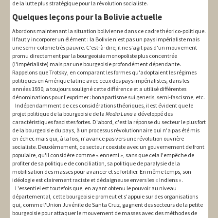
de la lutte plus stratégique pour la révolution socialiste.
Quelques leçons pour la Bolivie actuelle
Abordons maintenant la situation bolivienne dans ce cadre théorico-politique.
Il faut y incorporer un élément : la Bolivie n'est pas un pays impérialiste mais
une semi-colonie très pauvre. C'est-à-dire, il ne s'agit pas d'un mouvement
promu directement par la bourgeoisie monopoliste plus concentrée
(l'impérialiste) mais par une bourgeoisie profondément dépendante.
Rappelons que Trotsky, en comparant les formes qu'adoptaient les régimes
politiques en Amérique latine avec ceux des pays impérialistes, dans les
années 1930, a toujours souligné cette différence et a utilisé différentes
dénominations pour l'exprimer : bonapartisme sui generis, semi-fascisme, etc.
Indépendamment de ces considérations théoriques, il est évident que le
projet politique de la bourgeoisie de la
Media Luna
a développé des
caractéristiques fascistes fortes. D'abord, c'est la réponse du secteur le plus fort
de la bourgeoisie du pays, à un processus révolutionnaire qui n'a pas été mis
en échec mais qui, à la fois, n'avance pas vers une révolution ouvrière
socialiste. Deuxièmement, ce secteur coexiste avec un gouvernement de front
populaire, qu'il considère comme « ennemi », sans que cela l'empêche de
profiter de sa politique de conciliation, sa politique de paralysie de la
mobilisation des masses pour avancer et se fortifier. En même temps, son
idéologie est clairement raciste et dédaigneuse envers les « Indiens ».
L'essentiel est toutefois que, en ayant obtenu le pouvoir au niveau
départemental, cette bourgeoisie promeut et s'appuie sur des organisations
qui, comme l'Union Juvénile de Santa Cruz, gagnent des secteurs de la petite
bourgeoisie pour attaquer le mouvement de masses avec des méthodes de