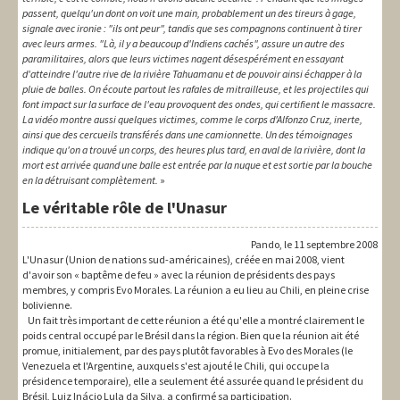
passent, quelqu'un dont on voit une main, probablement un des tireurs à gage,
signale avec ironie : "ils ont peur", tandis que ses compagnons continuent à tirer
avec leurs armes. "Là, il y a beaucoup d'Indiens cachés", assure un autre des
paramilitaires, alors que leurs victimes nagent désespérément en essayant
d'atteindre l'autre rive de la rivière Tahuamanu et de pouvoir ainsi échapper à la
pluie de balles. On écoute partout les rafales de mitrailleuse, et les projectiles qui
font impact sur la surface de l'eau provoquent des ondes, qui certifient le massacre.
La vidéo montre aussi quelques victimes, comme le corps d'Alfonzo Cruz, inerte,
ainsi que des cercueils transférés dans une camionnette. Un des témoignages
indique qu'on a trouvé un corps, des heures plus tard, en aval de la rivière, dont la
mort est arrivée quand une balle est entrée par la nuque et est sortie par la bouche
en la détruisant complètement.
»
Le véritable rôle de l'Unasur
Pando, le 11 septembre 2008
L'Unasur (Union de nations sud-américaines), créée en mai 2008, vient
d'avoir son « baptême de feu » avec la réunion de présidents des pays
membres, y compris Evo Morales. La réunion a eu lieu au Chili, en pleine crise
bolivienne.
Un fait très important de cette réunion a été qu'elle a montré clairement le
poids central occupé par le Brésil dans la région. Bien que la réunion ait été
promue, initialement, par des pays plutôt favorables à Evo des Morales (le
Venezuela et l'Argentine, auxquels s'est ajouté le Chili, qui occupe la
présidence temporaire), elle a seulement été assurée quand le président du
Brésil, Luiz Inácio Lula da Silva, a confirmé sa participation.