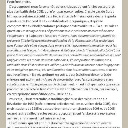
l'extrême droite.
C'est pourquoi, nous faisons nôtres les critiques qu'ont fait les secteurs les
plus combatifs de la COB, qui n'ont pas été consultés. C'est le cas de Guido
Mitma, secrétaire exécutif de la Fédération de Mineurs, qui a déclaré que la
signature de l'accord était « unilatérale et inorganique » et qu'elle
compromettait « l'indépendance politique des travailleurs ». Il a aussi mis en
question «
le dialogue et les négociations que le président Morales mène avec
l'oligarchie
» et il ajoute : «
Nous, les mineurs, nous assumons le compromis de
préserver l'intégrité du territoire national et de la démocratie. Mais le dialogue
avec l'oligarchie et les concessions envers elle n'apporteront rien de bon pour les
travailleurs et le pays.
[...]
Au contraire, il faut approfondir "l'agenda d'octobre", qui
prône la nationalisation réelle des ressources naturelles non renouvelables qui sont
toujours entre les mains des transnationales ; l'expropriation des immenses
latifundia dans l'Est et dans les vallées ; la distribution de la terre entre les paysans
et les indigènes pauvres ; et l'amélioration dans les conditions de travail et de vie
des travailleurs.
» Il a revendiqué, en outre, des résolutions de congrès de
mineurs qui expriment : «
Assez de concertation avec les conspirateurs et les
saboteurs du véritable processus de changement.
» Il est indispensable que cette
proposition correcte se transforme substantiellement en action, par exemple,
en expropriation immédiate des « 100 clans ».
Pour cela, il faut reprendre la tradition glorieuse des mineurs dans la
Révolution de 1952 (spécialement celle des milices ouvrières de la COB), des
mobilisations de 1985 et des soulèvements triomphants de 2003 et de 2005,
quand les travailleurs et les secteurs populaires ont fait face à la répression
armée dans la rue et l'ont mise en échec.
Les mineurs, qui ont critiqué durement la signature de l'accord avec le
gouvernement, doivent combattre pour que la COB rompe cet accord et lance