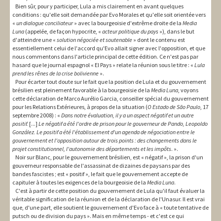
Bien sûr, pour y participer, Lula a mis clairement en avant quelques
conditions : qu'elle soit demandée par Evo Morales et qu'elle soit orientée vers
«
un dialogue conciliateur
» avec la bourgeoisie d'extrême droite de la
Media
Luna
(appelée, de façon hypocrite, «
acteur politique du pays
»), dans le but
d'atteindre une «
solution négociée et soutenable
» dont le contenu est
essentiellement celui de l'accord qu'Evo allait signer avec l'opposition, et que
nous commentons dans l'article principal de cette édition. Ce n'est pas par
hasard que le journal espagnol « El Pays » relate la réunion sous le titre : «
Lula
prend les rênes de la crise bolivienne
».
Pour écarter tout doute sur le fait que la position de Lula et du gouvernement
brésilien est pleinement favorable à la bourgeoisie de la
Media Luna
, voyons
cette déclaration de Marco Aurélio Garcia, conseiller spécial du gouvernement
pour les Relations Extérieures, à propos de la situation (
O Estado de São Paulo
, 17
septembre 2008) : «
Dans notre évaluation, il y a un aspect négatif et un autre
positif.
[...]
Le négatif a été l'ordre de prison pour le gouverneur de Pando, Leopoldo
González. Le positif a été l'établissement d'un agenda de négociation entre le
gouvernement et l'opposition autour de trois points : des changements dans le
projet constitutionnel, l'autonomie des départements et les impôts
. ».
Noir sur Blanc, pour le gouvernement brésilien, est « négatif », la prison d'un
gouverneur responsable de l'assassinat de dizaines de paysans par des
bandes fascistes ; est « positif », le fait que le gouvernement accepte de
capituler à toutes les exigences de la bourgeoisie de la
Media Luna
.
C'est à partir de cette position du gouvernement de Lula qu'il faut évaluer la
véritable signification de la réunion et de la déclaration de l'Unasur. Il est vrai
que, d'une part, elle soutient le gouvernement d'Evo face à « toute tentative de
putsch ou de division du pays ». Mais en même temps - et c'est ce qui