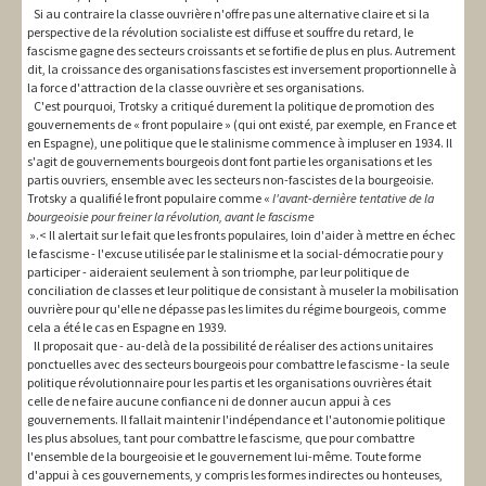
Si au contraire la classe ouvrière n'offre pas une alternative claire et si la
perspective de la révolution socialiste est diffuse et souffre du retard, le
fascisme gagne des secteurs croissants et se fortifie de plus en plus. Autrement
dit, la croissance des organisations fascistes est inversement proportionnelle à
la force d'attraction de la classe ouvrière et ses organisations.
C'est pourquoi, Trotsky a critiqué durement la politique de promotion des
gouvernements de « front populaire » (qui ont existé, par exemple, en France et
en Espagne), une politique que le stalinisme commence à impluser en 1934. Il
s'agit de gouvernements bourgeois dont font partie les organisations et les
partis ouvriers, ensemble avec les secteurs non-fascistes de la bourgeoisie.
Trotsky a qualifié le front populaire comme «
l'avant-dernière tentative de la
bourgeoisie pour freiner la révolution, avant le fascisme
».< Il alertait sur le fait que les fronts populaires, loin d'aider à mettre en échec
le fascisme - l'excuse utilisée par le stalinisme et la social-démocratie pour y
participer - aideraient seulement à son triomphe, par leur politique de
conciliation de classes et leur politique de consistant à museler la mobilisation
ouvrière pour qu'elle ne dépasse pas les limites du régime bourgeois, comme
cela a été le cas en Espagne en 1939.
Il proposait que - au-delà de la possibilité de réaliser des actions unitaires
ponctuelles avec des secteurs bourgeois pour combattre le fascisme - la seule
politique révolutionnaire pour les partis et les organisations ouvrières était
celle de ne faire aucune confiance ni de donner aucun appui à ces
gouvernements. Il fallait maintenir l'indépendance et l'autonomie politique
les plus absolues, tant pour combattre le fascisme, que pour combattre
l'ensemble de la bourgeoisie et le gouvernement lui-même. Toute forme
d'appui à ces gouvernements, y compris les formes indirectes ou honteuses,