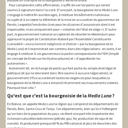
possible un triomphe de la bourgeoisie d'extrême droite.
Pour comprendre cette affirmation, il suffit de voir les points qui seront
soumis à signature dans l'accord. D'une part, la bourgeoisie de la
Media Luna
s'engage à mettre fin aux blocages, à restituer les bâtiments nationaux
occupés et à accepter la détention et la mise en accusation du gouverneur de
Pando, Leopoldo Fernández (non pour les dizaines d'assassinats dont il est
responsable, mais uniquement pour « violation de l'état de siège »). D'autre
part, le gouvernement national accepterait de retarder le referendum pour
approuver le projet de Constitution élaboré par l'Assemblée Constituante
(considéré «
excessivement indigéniste et étatiste
» par la bourgeoisie de la
Media Luna
) et il examinerait son contenu dans des négociations ; en outre, il se
engage à restituer à ces gouverneurs la partie correspondante de l'IDH (Impôt
en concept de Droits sur les Hydrocarbures) et « d'approfondir les
autonomies ».
Autrement dit, en échange de points qui font partie du simple droit légal et
politique (et qui ne devraient donc être soumis à aucune négociation), le
gouvernement d'Evo accorderait toutes les exigences pour lesquelles la
bourgeoisie de la
Media Luna
a entamé récemment ses mouvements violents.
Pourquoi tout cela ?
Qu'est que c'est la bourgeoisie de la
Media Luna
?
En Bolivie, on appelle
Media Luna
la région qui comprend les départements de
Pando, Beni, Santa Cruz et Tarija. Ces départements, bien qu'ils n'hébergent
qu'un tiers de la population du pays, recèlent une part très importante des
richesses naturelles boliviennes (pétrole, gaz, fer, production de soja et de
viande). Ils produisent presque 60 % du PIB national et plus de deux tiers des