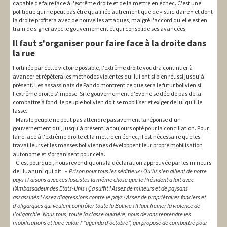
capable de faire face à l'extrême droite et de la mettre en échec. C'est une
politique qui ne peut pas être qualifiée autrement que de « suicidaire » et dont
la droite profitera avec de nouvelles attaques, malgré l'accord qu'elle est en
train de signer avec le gouvernement et qui consolide ses avancées.
Il faut s'organiser pour faire face à la droite dans
la rue
Fortifiée par cette victoire possible, l'extrême droite voudra continuer à
avancer et répétera les méthodes violentes qui lui ont si bien réussi jusqu'à
présent. Les assassinats de Pando montrent ce que sera le futur bolivien si
l'extrême droite s'impose. Si le gouvernement d'Evo ne se décide pas de la
combattre à fond, le peuple bolivien doit se mobiliser et exiger de lui qu'il le
fasse.
Mais le peuple ne peut pas attendre passivement la réponse d'un
gouvernement qui, jusqu'à présent, a toujours opté pour la conciliation. Pour
faire face à l'extrême droite et la mettre en échec, il est nécessaire que les
travailleurs et les masses boliviennes développent leur propre mobilisation
autonome et s'organisent pour cela.
C'est pourquoi, nous revendiquons la déclaration approuvée par les mineurs
de Huanuni qui dit : «
Prison pour tous les séditieux ! Qu'ils s'en aillent de notre
pays ! Faisons avec ces fascistes la même chose que le Président a fait avec
l'Ambassadeur des Etats-Unis ! Ça suffit ! Assez de mineurs et de paysans
assassinés ! Assez d'agressions contre le pays ! Assez de propriétaires fonciers et
d'oligarques qui veulent contrôler toute la Bolivie ! Il faut freiner la violence de
l'oligarchie. Nous tous, toute la classe ouvrière, nous devons reprendre les
mobilisations et faire valoir l'"agenda d'octobre", qui propose de combattre pour