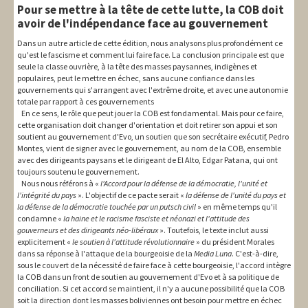
Pour se mettre à la tête de cette lutte, la COB doit
avoir de l'indépendance face au gouvernement
Dans un autre article de cette édition, nous analysons plus profondément ce
qu'est le fascisme et comment lui faire face. La conclusion principale est que
seule la classe ouvrière, à la tête des masses paysannes, indigènes et
populaires, peut le mettre en échec, sans aucune confiance dans les
gouvernements qui s'arrangent avec l'extrême droite, et avec une autonomie
totale par rapport à ces gouvernements
En ce sens, le rôle que peut jouer la COB est fondamental. Mais pour ce faire,
cette organisation doit changer d'orientation et doit retirer son appui et son
soutient au gouvernement d'Evo, un soutien que son secrétaire exécutif, Pedro
Montes, vient de signer avec le gouvernement, au nom de la COB, ensemble
avec des dirigeants paysans et le dirigeant de El Alto, Edgar Patana, qui ont
toujours soutenu le gouvernement.
Nous nous référons à «
l'Accord pour la défense de la démocratie, l'unité et
l'intégrité du pays
». L'objectif de ce pacte serait «
la défense de l'unité du pays et
la défense de la démocratie touchée par un putsch civil
» en même temps qu'il
condamne «
la haine et le racisme fasciste et néonazi et l'attitude des
gouverneurs et des dirigeants néo-libéraux
». Toutefois, le texte inclut aussi
explicitement «
le soutien à l'attitude révolutionnaire
» du président Morales
dans sa réponse à l'attaque de la bourgeoisie de la
Media Luna
. C'est-à-dire,
sous le couvert de la nécessité de faire face à cette bourgeoisie, l'accord intègre
la COB dans un front de soutien au gouvernement d'Evo et à sa politique de
conciliation. Si cet accord se maintient, il n'y a aucune possibilité que la COB
soit la direction dont les masses boliviennes ont besoin pour mettre en échec