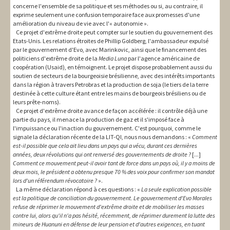
concerne l'ensemble de sa politique et ses méthodes ou si, au contraire, il
exprime seulement une confusion temporaire face aux promesses d'une
amélioration du niveau de vie avec l'« autonomie ».
Ce projet d'extrême droite peut compter sur le soutien du gouvernement des
Etats-Unis. Les relations étroites de Phillip Goldberg, l'ambassadeur expulsé
par le gouvernement d'Evo, avec Marinkovic, ainsi que le financement des
politiciens d'extrême droite de la
Media Luna
par l'agence américaine de
coopération (Usaid), en témoignent. Le projet dispose probablement aussi du
soutien de secteurs de la bourgeoisie brésilienne, avec des intérêts importants
dans la région à travers Petrobras et la production de soja (le tiers de la terre
destinée à cette culture étant entre les mains de bourgeois brésiliens ou de
leurs prête-noms).
Ce projet d'extrême droite avance de façon accélérée : il contrôle déjà une
partie du pays, il menace la production de gaz et il s'imposé face à
l'impuissance ou l'inaction du gouvernement. C'est pourquoi, comme le
signale la déclaration récente de la LIT-QI, nous nous demandons : «
Comment
est-il possible que cela ait lieu dans un pays qui a vécu, durant ces dernières
années, deux révolutions qui ont renversé des gouvernements de droite ?
[...]
Comment ce mouvement peut-il avoir tant de force dans un pays où, il y a moins de
deux mois, le président a obtenu presque 70 % des voix pour confirmer son mandat
lors d'un référendum révocatoire ?
».
La même déclaration répond à ces questions : «
La seule explication possible
est la politique de conciliation du gouvernement. Le gouvernement d'Evo Morales
refuse de réprimer le mouvement d'extrême droite et de mobiliser les masses
contre lui, alors qu'il n'a pas hésité, récemment, de réprimer durement la lutte des
mineurs de Huanuni en défense de leur pension et d'autres exigences, en tuant