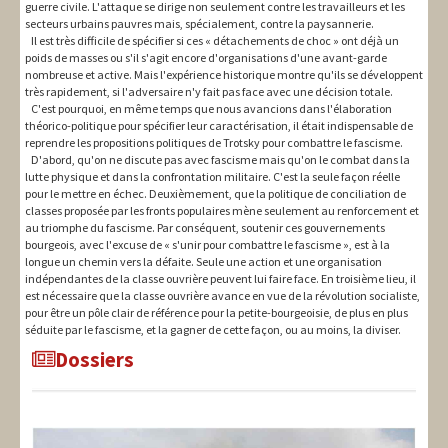
guerre civile. L'attaque se dirige non seulement contre les travailleurs et les
secteurs urbains pauvres mais, spécialement, contre la paysannerie.
Il est très difficile de spécifier si ces « détachements de choc » ont déjà un
poids de masses ou s'il s'agit encore d'organisations d'une avant-garde
nombreuse et active. Mais l'expérience historique montre qu'ils se développent
très rapidement, si l'adversaire n'y fait pas face avec une décision totale.
C'est pourquoi, en même temps que nous avancions dans l'élaboration
théorico-politique pour spécifier leur caractérisation, il était indispensable de
reprendre les propositions politiques de Trotsky pour combattre le fascisme.
D'abord, qu'on ne discute pas avec fascisme mais qu'on le combat dans la
lutte physique et dans la confrontation militaire. C'est la seule façon réelle
pour le mettre en échec. Deuxièmement, que la politique de conciliation de
classes proposée par les fronts populaires mène seulement au renforcement et
au triomphe du fascisme. Par conséquent, soutenir ces gouvernements
bourgeois, avec l'excuse de « s'unir pour combattre le fascisme », est à la
longue un chemin vers la défaite. Seule une action et une organisation
indépendantes de la classe ouvrière peuvent lui faire face. En troisième lieu, il
est nécessaire que la classe ouvrière avance en vue de la révolution socialiste,
pour être un pôle clair de référence pour la petite-bourgeoisie, de plus en plus
séduite par le fascisme, et la gagner de cette façon, ou au moins, la diviser.
Dossiers