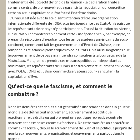
finalement à été l'objectif de fond de la réunion - la déclaration finale a
comme centre, de promouvoir et de garantir la négociation qui concrétise
cette nouvelle capitulation d'Evo face à l'extrême droite.
L'Unasur est née avec la soi-disant intention d'être une organisation
internationale différente de l'OEA, plus indépendante des Etats-Unis puisque
les représentants de ce pays n'y participent pas. Face à la situation bolivienne,
elle aurait pu démontrer rapidement cette « indépendance », par exemple, en
prenant la résolution d'expulser tous les ambassadeurs américains du sous-
continent, comme ont fait les gouvernements d'Evo et de Chávez, et en
rompant les relations diplomatiques avec les Etats-Unis aussi longtemps que
le gouvernement de ce pays maintiendra son soutien à la bourgeoisie de la
Media Luna
. Mais, loin de prendre ces mesures politiques indépendantes
minimales, les représentants de l'Unasur se trouvent actuellement en Bolivie,
avec l'OEA, l'ONU et l'Eglise, comme observateurs pour « sanctifier » la
capitulation d'Evo.
Qu'est-ce que le fascisme, et comment le
combattre ?
Dans les dernières décennies c'est généralisée une tendance dans la gauche
mondiale de définir tout mouvement, gouvernement ou politique
réactionnaire de droite ou qui promeut une politique répressive contre le
mouvement de masses comme « fasciste ». De cette manière on caractérise
comme « fasciste », depuis le gouvernement de Bush et sa politique jusqu'à de
nombreux mouvements, organisations et gouvernements partout dans le
monde.