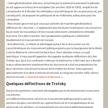
Cette généralisation abusive, entamée par le stalinisme pendant la période
où est apparue le fascisme européen (les années 1920 et 1930), empêche de
comprendre et d'étudier les véritables caractéristiques de ces processus et, par
conséquent, de proposer les politiques et les méthodes adéquates pour les
combattre.
Mais le plus grave est que ceux qui utilisent de manière généralisée la
définition de « fasciste », n'appliquent pas les leçons historiques concernant la
façon dont les travailleurs et les masses devraient combattre le véritable
fascisme. De cette manière, leurs propositions politiques confondent
doublement le mouvement de masses.
Actuellement, ce débat se développe autour de la discussion sur les
caractéristiques du mouvement politique promu par la bourgeoisie de la
Media
Luna
en Bolivie et comment lui faire face. Pour aborder mieux ce sujet
spécifique, il nous paraît opportun de rappeler quelques définitions de Léon
Trotsky qui, face à la confusion créée par le stalinisme, a été celui qui a étudié
le plus sérieusement le phénomène du fascisme et a fait les propositions les
plus correctes concernant la façon de le mettre en échec. Nous pensons
spécialement à la série d'articles écrits tout au long des années 1930, réunis
dans le recueil «
Comment vaincre le fascisme
».
Quelques définitions de Trotsky
Voyons les questions centrales développées par le révolutionnaire russe dans
ces articles :
a) Il définit le fascisme comme un mouvement politique promu par les
secteurs les plus concentrés du capital financier et monopolistique et au
service de ces secteurs, un mouvement qui recrute la petite bourgeoisie