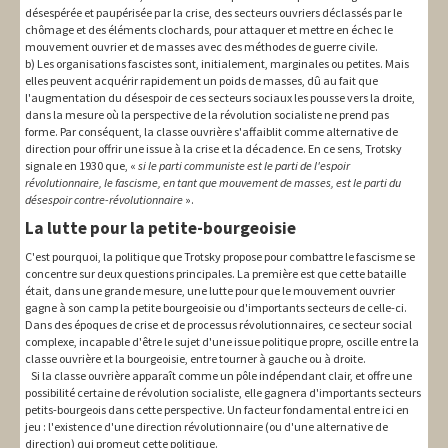
désespérée et paupérisée par la crise, des secteurs ouvriers déclassés par le
chômage et des éléments clochards, pour attaquer et mettre en échec le
mouvement ouvrier et de masses avec des méthodes de guerre civile.
b) Les organisations fascistes sont, initialement, marginales ou petites. Mais
elles peuvent acquérir rapidement un poids de masses, dû au fait que
l'augmentation du désespoir de ces secteurs sociaux les pousse vers la droite,
dans la mesure où la perspective de la révolution socialiste ne prend pas
forme. Par conséquent, la classe ouvrière s'affaiblit comme alternative de
direction pour offrir une issue à la crise et la décadence. En ce sens, Trotsky
signale en 1930 que, «
si le parti communiste est le parti de l'espoir
révolutionnaire, le fascisme, en tant que mouvement de masses, est le parti du
désespoir contre-révolutionnaire
».
La lutte pour la petite-bourgeoisie
C'est pourquoi, la politique que Trotsky propose pour combattre le fascisme se
concentre sur deux questions principales. La première est que cette bataille
était, dans une grande mesure, une lutte pour que le mouvement ouvrier
gagne à son camp la petite bourgeoisie ou d'importants secteurs de celle-ci.
Dans des époques de crise et de processus révolutionnaires, ce secteur social
complexe, incapable d'être le sujet d'une issue politique propre, oscille entre la
classe ouvrière et la bourgeoisie, entre tourner à gauche ou à droite.
Si la classe ouvrière apparaît comme un pôle indépendant clair, et offre une
possibilité certaine de révolution socialiste, elle gagnera d'importants secteurs
petits-bourgeois dans cette perspective. Un facteur fondamental entre ici en
jeu : l'existence d'une direction révolutionnaire (ou d'une alternative de
direction) qui promeut cette politique.