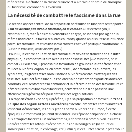
mènerait à la défaite de la classe ouvrière et ouvrirait le chemin du triomphe
du fascisme, comme nous avons vu.
La nécessité de combattre le fascisme dans la rue
Le second aspect central de sa proposition se résume en une phrase frappante :
«
On ne discute pas avec le fascisme, on le combat.
» De cette façon, il
exprimait que, face à des mouvements de ce type, on ne peut pas agir de la
même manière que face à d'autres courants, quand on dispute leur influence
parmi les travailleurs et les masses à travers l'activité politique traditionnelle.
(
« Avec le fascisme, on ne discute pas »
).
Pour lui, le centre de l'action des travailleurs devait se trouver dans la lutte
physique, le combat militaire avec les bandes fascistes («
le fascisme, on le
combat
»). Pour cela, il proposait la formation de groupes d'autodéfense et de
milices ouvrières, capables, en premier lieu, de défendre les quartiers, les
syndicats, les grèves et les mobilisations ouvrières contre les attaques des
fascistes. Au fur et à mesure que l'on obtenait des triomphes partiels dans ces
combats, ceci renforcerait la confiance et la détermination des travailleurs et
démoraliserait les bases des fascistes, permettant ainsi de passer à une
offensive plus généralisée pour détruire ces organisations.
En rapport étroit avec ce qui précède, il y a sa proposition de former un
front
unique des organisations ouvrières
(essentiellement les communistes et
les social-démocrates, les deux grands partis ouvriers de l'Europe, à cette
époque). Ce front avait pour but de donner une réponse conjointe de la classe
aux attaques fascistes. En même temps, il cherchait à promouvoir les luttes
unifiées contre les attaques économiques de la bourgeoisie (la chute du
salaire par l'inflation, le chômage, etc.), afin que ces luttes soient le préambule