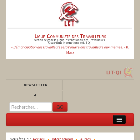
L
igue
C
ommuniste des
T
ravailleurs
Section belge de la Ligue Internationale des Travailleurs -
Quatrième Internationale (LIT-QI)
« L'émancipation des travailleurs sera l'œuvre des travailleurs eux-mêmes. »
K.
Marx
LIT-QI
NEWSLETTER
GO
LCT
Vous êtes ici :
Accueil
International
Autres