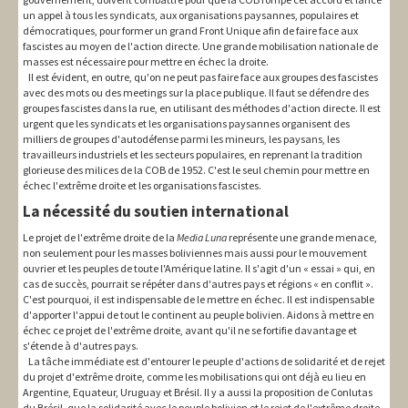
un appel à tous les syndicats, aux organisations paysannes, populaires et
démocratiques, pour former un grand Front Unique afin de faire face aux
fascistes au moyen de l'action directe. Une grande mobilisation nationale de
masses est nécessaire pour mettre en échec la droite.
Il est évident, en outre, qu'on ne peut pas faire face aux groupes des fascistes
avec des mots ou des meetings sur la place publique. Il faut se défendre des
groupes fascistes dans la rue, en utilisant des méthodes d'action directe. Il est
urgent que les syndicats et les organisations paysannes organisent des
milliers de groupes d'autodéfense parmi les mineurs, les paysans, les
travailleurs industriels et les secteurs populaires, en reprenant la tradition
glorieuse des milices de la COB de 1952. C'est le seul chemin pour mettre en
échec l'extrême droite et les organisations fascistes.
La nécessité du soutien international
Le projet de l'extrême droite de la
Media Luna
représente une grande menace,
non seulement pour les masses boliviennes mais aussi pour le mouvement
ouvrier et les peuples de toute l'Amérique latine. Il s'agit d'un « essai » qui, en
cas de succès, pourrait se répéter dans d'autres pays et régions « en conflit ».
C'est pourquoi, il est indispensable de le mettre en échec. Il est indispensable
d'apporter l'appui de tout le continent au peuple bolivien. Aidons à mettre en
échec ce projet de l'extrême droite, avant qu'il ne se fortifie davantage et
s'étende à d'autres pays.
La tâche immédiate est d'entourer le peuple d'actions de solidarité et de rejet
du projet d'extrême droite, comme les mobilisations qui ont déjà eu lieu en
Argentine, Equateur, Uruguay et Brésil. Il y a aussi la proposition de Conlutas
du Brésil, que la solidarité avec le peuple bolivien et le rejet de l'extrême droite