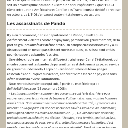
soit un des axes principaux de la « semaine anti-impérialiste » que l'ELACT
(Rencontre Latino-Américaine et Caraïbe des Travailleurs) a décidé de réaliser
en octobre. La LIT-QI s'engage à soutenir totalement ces actions.
Les assassinats de Pando
Il y a eu récemment, dans le département de Pando, des attaques
extrêmement violentes contre des paysans, partisans du gouvernement, de la
part de groupes armés d'extrême droite. On compte 28 assassinats et il y a 45
disparus dont on ne sait pas s'ils sont morts eux aussi, ou s'ils se sont enfuis
pour échapper des bandes fascistes.
Une vidéo circule sur Internet, diffusée à l'origine par Canal 7 (étatique), qui
montre comment les bandes de paramilitaires et de tueurs à gage, au service
du gouverneur de Pando, Leopoldo Fernández, selon les témoignages
rassemblés de quelques survivants, achèvent le massacre de paysans sans
défense dans la rivière Tahuamanu.
Nous reproduisons le texte qui suit, à partir du matériel reçu de
BoliviaEnVideos.com
(16 septembre 2008) :
«
Les images montrent comment les paysans se sont jetés à la rivière pour
essayer de sauver leurs vies et de traverser l'affluent à la nage, mais les hommes
armés tirent. Dans au moins deux occasions on entend dire : "là, il y a encore des
Indiens". Celui qui parle est une des personnes situées sur la rive du Tahuamanu,
tandis qu'on entend les rafales de mitrailleuse.
[...]
On voit aussi une personne,
probablement un médecin, qui déclare : "Ecoutez, c'est terrible, ça c'est un fusil,
nous nous occupons de gens, à vrai dire, cette situation passe les limites, c'est
terrible, c'est le comble, nous n'avons aucune sécurité". Pendant que les images