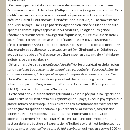
exportations.
Ce développement date des dernières décennies, alors qu'au contraire,
l'économie du reste de la Bolivie (l'altiplano central) stagnait ou reculait. Cette
réalité a mené ces bourgeoisies régionales à promouvoir l'exigence d'un
présumé « droit à l'autonomie" à l'intérieur de la Bolivie, qui menace même
de diviser le pays. Il ne s'agit pas de l'exigence bien fondée d'une nationalité
opprimée contre le pays oppresseur. Au contraire, il s'agit de l'exigence
réactionnaire d'un secteur bourgeois très puissant, qui veut « l'autonomie »
pour négocier directement avec l'impérialisme et les pays plus forts de la
région (comme le Brésil) le bradage de ces richesses, afin d'obtenir une marge
plus grande que celle obtenue actuellement (en éliminant la médiation du
pouvoir central de La Paz) et pour se débarrasser, en passant, de « l'altiplano
indigène, pauvre et rebelle ».
Selon un article de l'agence
Econoticias.Bolivia
, les propriétaires de la région
sont «
quelques 100 puissants clans familiaux, qui contrôlent l'agro-industrie, le
commerce extérieur, la banque et les grands moyens de communication
». Ces
clans d'entrepreneurs familiaux possèdent des latifundia gigantesques qui,
selon un rapport du Programme des Nations Unies pour le Développement
(PNUD), totalisent 25 millions d'hectares.
Cette coalition « d'autonomistes puissants » est dirigée par la bourgeoisie de
Santa Cruz, la plus forte et la plus dynamique du pays, avec un projet politique
propre, mis en oeuvre depuis plusieurs années. Certains de ses membres ont
une origine européenne beaucoup plus récente. Par exemple, son principal
dirigeant, Branko Marinkovic, est le fils d'un immigrant croate. Grand
propriétaire terrien (26 000 hectares), il a en outre un poids important dans le
secteur de la production et l'exportation d'huile de soja et il est le directeur de
la puissante entreprise
Transporte de Hidrocarburos
, qui met en oeuvre 6 000 km