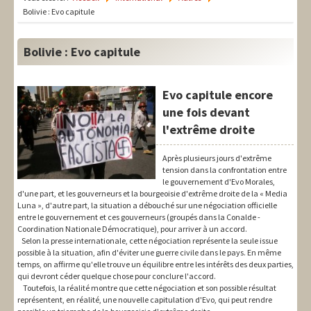
LIT-QI
Bolivie : Evo capitule
Théorie
Bolivie : Evo capitule
National
Europe
Evo capitule encore
une fois devant
International
l'extrême droite
Syndical
Après plusieurs jours d'extrême
tension dans la confrontation entre
Social
le gouvernement d'Evo Morales,
d'une part, et les gouverneurs et la bourgeoisie d'extrême droite de la « Media
Thèmes
Luna », d'autre part, la situation a débouché sur une négociation officielle
entre le gouvernement et ces gouverneurs (groupés dans la Conalde -
Coordination Nationale Démocratique), pour arriver à un accord.
Selon la presse internationale, cette négociation représente la seule issue
possible à la situation, afin d'éviter une guerre civile dans le pays. En même
temps, on affirme qu'elle trouve un équilibre entre les intérêts des deux parties,
qui devront céder quelque chose pour conclure l'accord.
Toutefois, la réalité montre que cette négociation et son possible résultat
représentent, en réalité, une nouvelle capitulation d'Evo, qui peut rendre