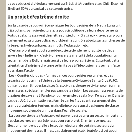
de gazoducs et d'oléoducs menant au Brésil, à l'Argentine et au Chili. Exxon et
Shell ont 50 % du capital de cette entreprise.
Un projet d'extrême droite
Sur la base de ce pouvoir économique, les bourgeoisies de la Media Luna ont
déjà obtenu, par voie électorale, le pouvoir politique de leurs départements.
Forts de cela, ils essayent de mettre sur pied un « Etat à eux », avec son propre
parlement et sa propre police, et d'obtenir le contrôle absolu sur les richesses de
la terre, les hydrocarbures, les impôts, l'éducation, etc.
C'est un projet qui adopte une idéologie profondément raciste, de dédain
envers les « Indiens », c'est-à-dire envers la majorité de la population, non
seulement de la Bolivie mais aussi de leurs propres régions. Et surtout, cette
orientation d'extrême droite ne se limite pas à l'idéologie mais se manifeste
aussi dans l'action.
Les « Comités civiques » formés par ces bourgeoisies régionales, et des
organisations comme l'Union de la Jeunesse Civique de Santa Cruz (UJC),
utilisent des méthodes fascistes (c'est-à-dire, de guerre civile) pour réprimer
les masses, spécialement les paysans de la région. Les assassinats récents de
dizaines de paysans à Pando sont un exemple de cela (voir l'encadré). Dans le
cas de l'UJC, l'organisation est formée par les fils des entrepreneurs et des
grands propriétaires terriens, mais elle incorpore aussi des jeunes de classe
moyenne, soucieux de grimper dans l'échelle sociale.
La bourgeoisie de la
Media Luna
est parvenue à gagner un secteur important
des classes moyennes régionales pour son projet. En même temps, les
élections montrent qu'elle a le soutien électoral de certains secteurs du
mouvement de masses. Il n'est pas clairement établi toutefois si cet appui