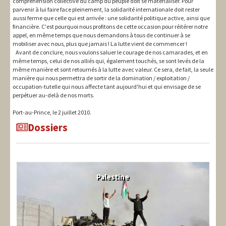
compréhension collective du camp du peuple doit se matérialiser. Pour
parvenir à lui faire face pleinement, la solidarité internationale doit rester
aussi ferme que celle qui est arrivée : une solidarité politique active, ainsi que
financière. C'est pourquoi nous profitons de cette occasion pour réitérer notre
appel, en même temps que nous demandons à tous de continuer à se
mobiliser avec nous, plus que jamais ! La lutte vient de commencer !
Avant de conclure, nous voulons saluer le courage de nos camarades, et en
même temps, celui de nos alliés qui, également touchés, se sont levés de la
même manière et sont retournés à la lutte avec valeur. Ce sera, de fait, la seule
manière qui nous permettra de sortir de la domination / exploitation /
occupation-tutelle qui nous affecte tant aujourd'hui et qui envisage de se
perpétuer au-delà de nos morts.
Port-au-Prince, le 2 juillet 2010.
Dossiers
Palestine