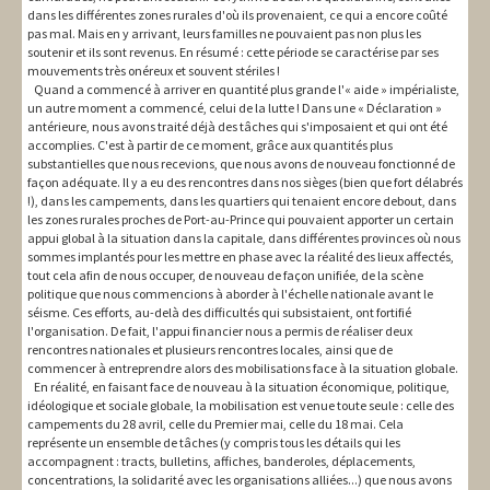
dans les différentes zones rurales d'où ils provenaient, ce qui a encore coûté
pas mal. Mais en y arrivant, leurs familles ne pouvaient pas non plus les
soutenir et ils sont revenus. En résumé : cette période se caractérise par ses
mouvements très onéreux et souvent stériles !
Quand a commencé à arriver en quantité plus grande l'« aide » impérialiste,
un autre moment a commencé, celui de la lutte ! Dans une « Déclaration »
antérieure, nous avons traité déjà des tâches qui s'imposaient et qui ont été
accomplies. C'est à partir de ce moment, grâce aux quantités plus
substantielles que nous recevions, que nous avons de nouveau fonctionné de
façon adéquate. Il y a eu des rencontres dans nos sièges (bien que fort délabrés
!), dans les campements, dans les quartiers qui tenaient encore debout, dans
les zones rurales proches de Port-au-Prince qui pouvaient apporter un certain
appui global à la situation dans la capitale, dans différentes provinces où nous
sommes implantés pour les mettre en phase avec la réalité des lieux affectés,
tout cela afin de nous occuper, de nouveau de façon unifiée, de la scène
politique que nous commencions à aborder à l'échelle nationale avant le
séisme. Ces efforts, au-delà des difficultés qui subsistaient, ont fortifié
l'organisation. De fait, l'appui financier nous a permis de réaliser deux
rencontres nationales et plusieurs rencontres locales, ainsi que de
commencer à entreprendre alors des mobilisations face à la situation globale.
En réalité, en faisant face de nouveau à la situation économique, politique,
idéologique et sociale globale, la mobilisation est venue toute seule : celle des
campements du 28 avril, celle du Premier mai, celle du 18 mai. Cela
représente un ensemble de tâches (y compris tous les détails qui les
accompagnent : tracts, bulletins, affiches, banderoles, déplacements,
concentrations, la solidarité avec les organisations alliées...) que nous avons