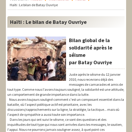
LIT-QI
Haïti : Le bilan de Batay Ouvriye
Théorie
Haïti : Le bilan de Batay Ouvriye
National
Europe
Bilan global de la
solidarité après le
International
séisme
Syndical
par Batay Ouvriye
Social
Juste après le séisme du 12 janvier
2010, nous recevions déjà des
messages de camarades et amis de
Thèmes
tout type. Comme nous l'avons toujours souligné, la solidarité est une attitude,
un comportement de grande importance dans la lutte.
Nous avons toujours souligné comment c'est un composant essentiel dans la
bataille, où l'aspect politique actif est prioritaire, avec les
discussions/rapprochements sur la ligne, la stratégie, la tactique... mais où
l'aspect de sympathie a aussi toute son importance.
Dans les jours qui ont suivi le séisme, ce sont des questions et des
inquiétudes de tout type qui nous sont arrivées dans les messages, le soutien,
l'appui. Nous ne pourrons jamais souligner assez, à quel point ces