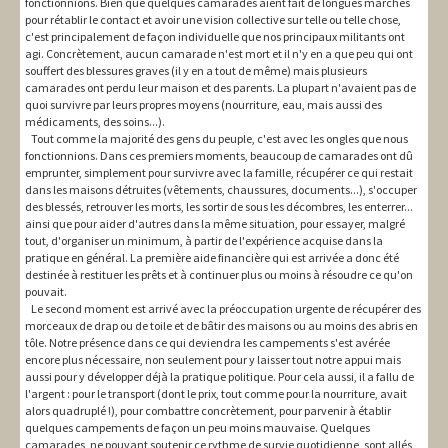
fonctionnions. Bien que quelques camarades aient fait de longues marches
pour rétablir le contact et avoir une vision collective sur telle ou telle chose,
c'est principalement de façon individuelle que nos principaux militants ont
agi. Concrètement, aucun camarade n'est mort et il n'y en a que peu qui ont
souffert des blessures graves (il y en a tout de même) mais plusieurs
camarades ont perdu leur maison et des parents. La plupart n'avaient pas de
quoi survivre par leurs propres moyens (nourriture, eau, mais aussi des
médicaments, des soins...).
Tout comme la majorité des gens du peuple, c'est avec les ongles que nous
fonctionnions. Dans ces premiers moments, beaucoup de camarades ont dû
emprunter, simplement pour survivre avec la famille, récupérer ce qui restait
dans les maisons détruites (vêtements, chaussures, documents...), s'occuper
des blessés, retrouver les morts, les sortir de sous les décombres, les enterrer...
ainsi que pour aider d'autres dans la même situation, pour essayer, malgré
tout, d'organiser un minimum, à partir de l'expérience acquise dans la
pratique en général. La première aide financière qui est arrivée a donc été
destinée à restituer les prêts et à continuer plus ou moins à résoudre ce qu'on
pouvait.
Le second moment est arrivé avec la préoccupation urgente de récupérer des
morceaux de drap ou de toile et de bâtir des maisons ou au moins des abris en
tôle. Notre présence dans ce qui deviendra les campements s'est avérée
encore plus nécessaire, non seulement pour y laisser tout notre appui mais
aussi pour y développer déjà la pratique politique. Pour cela aussi, il a fallu de
l'argent : pour le transport (dont le prix, tout comme pour la nourriture, avait
alors quadruplé !), pour combattre concrètement, pour parvenir à établir
quelques campements de façon un peu moins mauvaise. Quelques
camarades, ne pouvant soutenir ce rythme de survie quotidienne, sont allés