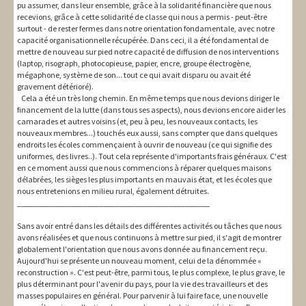
pu assumer, dans leur ensemble, grâce à la solidarité financière que nous
recevions, grâce à cette solidarité de classe qui nous a permis - peut-être
surtout - de rester fermes dans notre orientation fondamentale, avec notre
capacité organisationnelle récupérée. Dans ceci, il a été fondamental de
mettre de nouveau sur pied notre capacité de diffusion de nos interventions
(laptop, risograph, photocopieuse, papier, encre, groupe électrogène,
mégaphone, système de son... tout ce qui avait disparu ou avait été
gravement détérioré).
Cela a été un très long chemin. En même temps que nous devions diriger le
financement de la lutte (dans tous ses aspects), nous devions encore aider les
camarades et autres voisins (et, peu à peu, les nouveaux contacts, les
nouveaux membres...) touchés eux aussi, sans compter que dans quelques
endroits les écoles commençaient à ouvrir de nouveau (ce qui signifie des
uniformes, des livres..). Tout cela représente d'importants frais généraux. C'est
en ce moment aussi que nous commencions à réparer quelques maisons
délabrées, les sièges les plus importants en mauvais état, et les écoles que
nous entretenions en milieu rural, également détruites.
_______________________________________________
Sans avoir entré dans les détails des différentes activités ou tâches que nous
avons réalisées et que nous continuons à mettre sur pied, il s'agit de montrer
globalement l'orientation que nous avons donnée au financement reçu.
Aujourd'hui se présente un nouveau moment, celui de la dénommée «
reconstruction ». C'est peut-être, parmi tous, le plus complexe, le plus grave, le
plus déterminant pour l'avenir du pays, pour la vie des travailleurs et des
masses populaires en général. Pour parvenir à lui faire face, une nouvelle