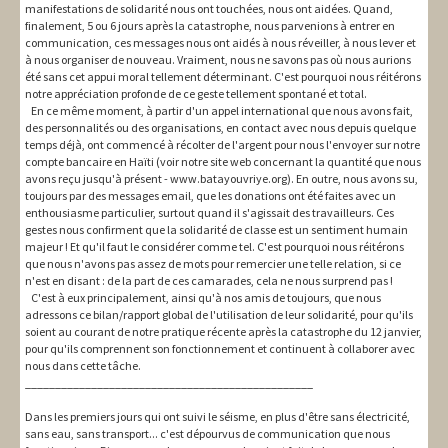
manifestations de solidarité nous ont touchées, nous ont aidées. Quand,
finalement, 5 ou 6 jours après la catastrophe, nous parvenions à entrer en
communication, ces messages nous ont aidés à nous réveiller, à nous lever et
à nous organiser de nouveau. Vraiment, nous ne savons pas où nous aurions
été sans cet appui moral tellement déterminant. C'est pourquoi nous réitérons
notre appréciation profonde de ce geste tellement spontané et total.
En ce même moment, à partir d'un appel international que nous avons fait,
des personnalités ou des organisations, en contact avec nous depuis quelque
temps déjà, ont commencé à récolter de l'argent pour nous l'envoyer sur notre
compte bancaire en Haïti (voir notre site web concernant la quantité que nous
avons reçu jusqu'à présent - www.batayouvriye.org). En outre, nous avons su,
toujours par des messages email, que les donations ont été faites avec un
enthousiasme particulier, surtout quand il s'agissait des travailleurs. Ces
gestes nous confirment que la solidarité de classe est un sentiment humain
majeur ! Et qu'il faut le considérer comme tel. C'est pourquoi nous réitérons
que nous n'avons pas assez de mots pour remercier une telle relation, si ce
n'est en disant : de la part de ces camarades, cela ne nous surprend pas !
C'est à eux principalement, ainsi qu'à nos amis de toujours, que nous
adressons ce bilan/rapport global de l'utilisation de leur solidarité, pour qu'ils
soient au courant de notre pratique récente après la catastrophe du 12 janvier,
pour qu'ils comprennent son fonctionnement et continuent à collaborer avec
nous dans cette tâche.
________________________________________________
Dans les premiers jours qui ont suivi le séisme, en plus d'être sans électricité,
sans eau, sans transport... c'est dépourvus de communication que nous