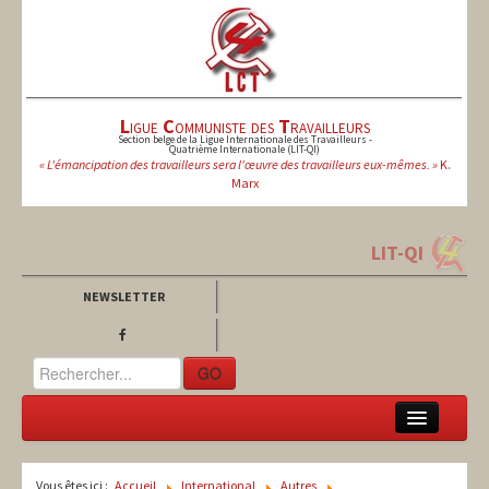
L
igue
C
ommuniste des
T
ravailleurs
Section belge de la Ligue Internationale des Travailleurs -
Quatrième Internationale (LIT-QI)
« L'émancipation des travailleurs sera l'œuvre des travailleurs eux-mêmes. »
K.
Marx
LIT-QI
NEWSLETTER
GO
LCT
Vous êtes ici :
Accueil
International
Autres