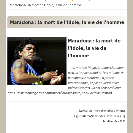
LIT-QI
Maradona : la mort de l'idole, la vie de l'homme
Théorie
Maradona : la mort de l'idole, la vie de l'homme
National
Europe
Maradona : la mort de
l'idole, la vie de
International
l'homme
Syndical
La mort de Diego Armando Maradona
a eu un impact mondial. Des millions de
Social
personnes le pleurent. La presse
internationale, et pas seulement les
Thèmes
médias sportifs, lui ont consacré leurs
titres. Un personnage très controversé durant sa vie, et au-delà de sa mort.
Secrétariat international des femmes
Ligue Internationale des Travailleurs - QI
1er décembre 2020