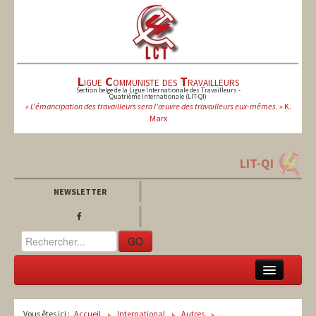
L
igue
C
ommuniste des
T
ravailleurs
Section belge de la Ligue Internationale des Travailleurs -
Quatrième Internationale (LIT-QI)
« L'émancipation des travailleurs sera l'œuvre des travailleurs eux-mêmes. »
K.
Marx
LIT-QI
NEWSLETTER
GO
LCT
Vous êtes ici :
Accueil
International
Autres