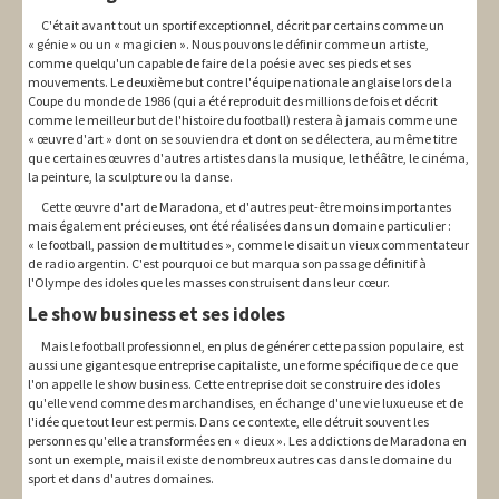
C'était avant tout un sportif exceptionnel, décrit par certains comme un
« génie » ou un « magicien ». Nous pouvons le définir comme un artiste,
comme quelqu'un capable de faire de la poésie avec ses pieds et ses
mouvements. Le deuxième but contre l'équipe nationale anglaise lors de la
Coupe du monde de 1986 (qui a été reproduit des millions de fois et décrit
comme le meilleur but de l'histoire du football) restera à jamais comme une
« œuvre d'art » dont on se souviendra et dont on se délectera, au même titre
que certaines œuvres d'autres artistes dans la musique, le théâtre, le cinéma,
la peinture, la sculpture ou la danse.
Cette œuvre d'art de Maradona, et d'autres peut-être moins importantes
mais également précieuses, ont été réalisées dans un domaine particulier :
« le football, passion de multitudes », comme le disait un vieux commentateur
de radio argentin. C'est pourquoi ce but marqua son passage définitif à
l'Olympe des idoles que les masses construisent dans leur cœur.
Le show business et ses idoles
Mais le football professionnel, en plus de générer cette passion populaire, est
aussi une gigantesque entreprise capitaliste, une forme spécifique de ce que
l'on appelle le show business. Cette entreprise doit se construire des idoles
qu'elle vend comme des marchandises, en échange d'une vie luxueuse et de
l'idée que tout leur est permis. Dans ce contexte, elle détruit souvent les
personnes qu'elle a transformées en « dieux ». Les addictions de Maradona en
sont un exemple, mais il existe de nombreux autres cas dans le domaine du
sport et dans d'autres domaines.