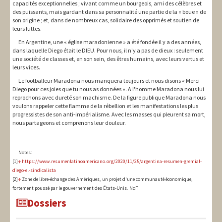
capacités exceptionnelles ; vivant comme un bourgeois, ami des célèbres et
des puissants, mais gardant dans sa personnalité une partie de la « boue » de
son origine ; et, dans de nombreux cas, solidaire des opprimés et soutien de
leurs luttes.
En Argentine, une « église maradonienne » a été fondée il y a des années,
dans laquelle Diego était le DIEU. Pour nous, il n'y a pas de dieux : seulement
une société de classes et, en son sein, des êtres humains, avec leurs vertus et
leurs vices.
Le footballeur Maradona nous manquera toujours et nous disons « Merci
Diego pour ces joies que tu nous as données ». A l'homme Maradona nous lui
reprochons avec dureté son machisme. De la figure publique Maradona nous
voulons rappeler cette flamme de la rébellion et les manifestations les plus
progressistes de son anti-impérialisme. Avec les masses qui pleurent sa mort,
nous partageons et comprenons leur douleur.
Notes:
[1]
↑
https://www.resumenlatinoamericano.org/2020/11/25/argentina-resumen-gremial-
diego-el-sindicalista
[2]
↑
Zone de libre-échange des Amériques, un projet d'une communauté économique,
fortement poussé par le gouvernement des États-Unis. NdT
Dossiers