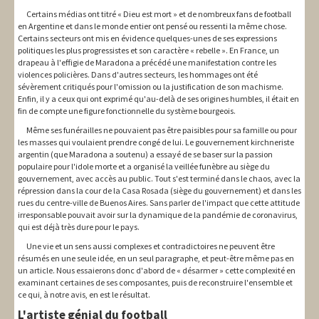
Certains médias ont titré « Dieu est mort » et de nombreux fans de football
en Argentine et dans le monde entier ont pensé ou ressenti la même chose.
Certains secteurs ont mis en évidence quelques-unes de ses expressions
politiques les plus progressistes et son caractère « rebelle ». En France, un
drapeau à l'effigie de Maradona a précédé une manifestation contre les
violences policières. Dans d'autres secteurs, les hommages ont été
sévèrement critiqués pour l'omission ou la justification de son machisme.
Enfin, il y a ceux qui ont exprimé qu'au-delà de ses origines humbles, il était en
fin de compte une figure fonctionnelle du système bourgeois.
Même ses funérailles ne pouvaient pas être paisibles pour sa famille ou pour
les masses qui voulaient prendre congé de lui. Le gouvernement kirchneriste
argentin (que Maradona a soutenu) a essayé de se baser sur la passion
populaire pour l'idole morte et a organisé la veillée funèbre au siège du
gouvernement, avec accès au public. Tout s'est terminé dans le chaos, avec la
répression dans la cour de la Casa Rosada (siège du gouvernement) et dans les
rues du centre-ville de Buenos Aires. Sans parler de l'impact que cette attitude
irresponsable pouvait avoir sur la dynamique de la pandémie de coronavirus,
qui est déjà très dure pour le pays.
Une vie et un sens aussi complexes et contradictoires ne peuvent être
résumés en une seule idée, en un seul paragraphe, et peut-être même pas en
un article. Nous essaierons donc d'abord de « désarmer » cette complexité en
examinant certaines de ses composantes, puis de reconstruire l'ensemble et
ce qui, à notre avis, en est le résultat.
L'artiste génial du football