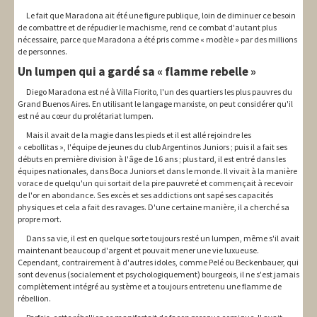
Le fait que Maradona ait été une figure publique, loin de diminuer ce besoin
de combattre et de répudier le machisme, rend ce combat d'autant plus
nécessaire, parce que Maradona a été pris comme « modèle » par des millions
de personnes.
Un lumpen qui a gardé sa « flamme rebelle »
Diego Maradona est né à Villa Fiorito, l'un des quartiers les plus pauvres du
Grand Buenos Aires. En utilisant le langage marxiste, on peut considérer qu'il
est né au cœur du prolétariat lumpen.
Mais il avait de la magie dans les pieds et il est allé rejoindre les
« cebollitas », l'équipe de jeunes du club Argentinos Juniors ; puis il a fait ses
débuts en première division à l'âge de 16 ans ; plus tard, il est entré dans les
équipes nationales, dans Boca Juniors et dans le monde. Il vivait à la manière
vorace de quelqu'un qui sortait de la pire pauvreté et commençait à recevoir
de l'or en abondance. Ses excès et ses addictions ont sapé ses capacités
physiques et cela a fait des ravages. D'une certaine manière, il a cherché sa
propre mort.
Dans sa vie, il est en quelque sorte toujours resté un lumpen, même s'il avait
maintenant beaucoup d'argent et pouvait mener une vie luxueuse.
Cependant, contrairement à d'autres idoles, comme Pelé ou Beckenbauer, qui
sont devenus (socialement et psychologiquement) bourgeois, il ne s'est jamais
complètement intégré au système et a toujours entretenu une flamme de
rébellion.