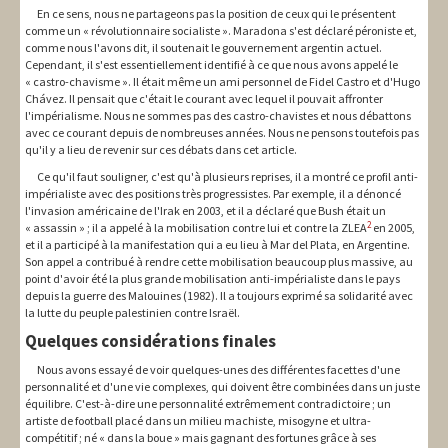
En ce sens, nous ne partageons pas la position de ceux qui le présentent
comme un « révolutionnaire socialiste ». Maradona s'est déclaré péroniste et,
comme nous l'avons dit, il soutenait le gouvernement argentin actuel.
Cependant, il s'est essentiellement identifié à ce que nous avons appelé le
« castro-chavisme ». Il était même un ami personnel de Fidel Castro et d'Hugo
Chávez. Il pensait que c'était le courant avec lequel il pouvait affronter
l'impérialisme. Nous ne sommes pas des castro-chavistes et nous débattons
avec ce courant depuis de nombreuses années. Nous ne pensons toutefois pas
qu'il y a lieu de revenir sur ces débats dans cet article.
Ce qu'il faut souligner, c'est qu'à plusieurs reprises, il a montré ce profil anti-
impérialiste avec des positions très progressistes. Par exemple, il a dénoncé
l'invasion américaine de l'Irak en 2003, et il a déclaré que Bush était un
2
« assassin » ; il a appelé à la mobilisation contre lui et contre la ZLEA
en 2005,
et il a participé à la manifestation qui a eu lieu à Mar del Plata, en Argentine.
Son appel a contribué à rendre cette mobilisation beaucoup plus massive, au
point d'avoir été la plus grande mobilisation anti-impérialiste dans le pays
depuis la guerre des Malouines (1982). Il a toujours exprimé sa solidarité avec
la lutte du peuple palestinien contre Israël.
Quelques considérations finales
Nous avons essayé de voir quelques-unes des différentes facettes d'une
personnalité et d'une vie complexes, qui doivent être combinées dans un juste
équilibre. C'est-à-dire une personnalité extrêmement contradictoire ; un
artiste de football placé dans un milieu machiste, misogyne et ultra-
compétitif ; né « dans la boue » mais gagnant des fortunes grâce à ses