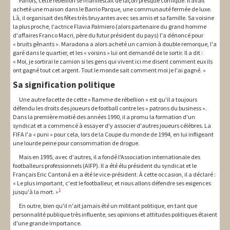
Parfois, cette rébellion se manifestait de façon presque comique. Il avait
acheté une maison dans le Barrio Parque, une communauté fermée de luxe.
Là, il organisait des fêtes très bruyantes avec ses amis et sa famille. Sa voisine
la plus proche, l'actrice Flavia Palmiero (alors partenaire du grand homme
d'affaires Franco Macri, père du futur président du pays) l'a dénoncé pour
« bruits gênants ». Maradona a alors acheté un camion à double remorque, l'a
garé dans le quartier, et les « voisins » lui ont demandé de le sortir. Il a dit :
« Moi, je sortirai le camion si les gens qui vivent ici me disent comment eux ils
ont gagné tout cet argent. Tout le monde sait comment moi je l'ai gagné. »
Sa signification politique
Une autre facette de cette « flamme de rébellion » est qu'il a toujours
défendu les droits des joueurs de football contre les « patrons du business ».
Dans la première moitié des années 1990, il a promu la formation d'un
syndicat et a commencé à essayer d'y associer d'autres joueurs célèbres. La
FIFA l'a « puni » pour cela, lors de la Coupe du monde de 1994, en lui infligeant
une lourde peine pour consommation de drogue.
Mais en 1995, avec d'autres, il a fondé l'Association internationale des
footballeurs professionnels (AIFP). Il a été élu président du syndicat et le
Français Eric Cantoná en a été le vice-président. À cette occasion, il a déclaré :
« Le plus important, c'est le footballeur, et nous allons défendre ses exigences
1
jusqu'à la mort. »
En outre, bien qu'il n'ait jamais été un militant politique, en tant que
personnalité publique très influente, ses opinions et attitudes politiques étaient
d'une grande importance.