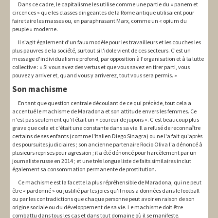
Dans ce cadre, le capitalisme les utilise comme une partie du « panem et
circences » que les classes dirigeantes de la Rome antique utilisaient pour
faire taire les masses ou, en paraphrasant Marx, comme un « opium du
peuple » moderne.
Il s'agit également d'un faux modèle pour les travailleurs et les couches les
plus pauvres de la société, surtout si l'idole vient de ces secteurs. C'est un
message d'individualisme profond, par opposition à l'organisation et à la lutte
collective : « Si vous avez des vertus et que vous savez en tirer parti, vous
pouvez y arriver et, quand vous y arriverez, tout vous sera permis. »
Son machisme
En tant que question centrale découlant de ce qui précède, tout cela a
accentué le machisme de Maradona et son attitude envers les femmes. Ce
n'est pas seulement qu'il était un « coureur de jupons ». C'est beaucoup plus
grave que cela et c'était une constante dans sa vie. Il a refusé de reconnaître
certains de ses enfants (comme l'Italien Diego Sinagra) ou ne l'a fait qu'après
des poursuites judiciaires ; son ancienne partenaire Rocio Oliva l'a dénoncé à
plusieurs reprises pour agression ; il a été dénoncé pour harcèlement par un
journaliste russe en 2014 ; et une très longue liste de faits similaires inclut
également sa consommation permanente de prostitution.
Ce machisme est la facette la plus répréhensible de Maradona, qui ne peut
être « pardonné » ou justifié par les joies qu'il nous a données dans le football
ou par les contradictions que chaque personne peut avoir en raison de son
origine sociale ou du développement de sa vie. Le machisme doit être
combattu dans tous les cas et dans tout domaine où il se manifeste.