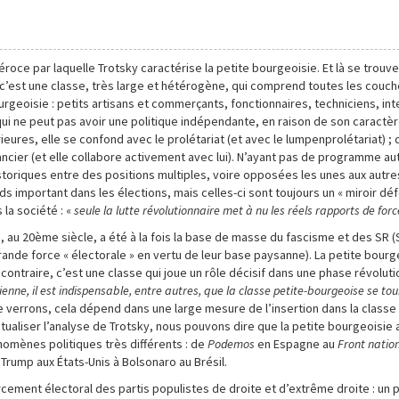
 féroce par laquelle Trotsky caractérise la petite bourgeoisie. Et là se trouv
c’est une classe, très large et hétérogène, qui comprend toutes les couch
urgeoisie : petits artisans et commerçants, fonctionnaires, techniciens, int
e qui ne peut pas avoir une politique indépendante, en raison de son caractè
res, elle se confond avec le prolétariat (et avec le lumpenprolétariat) ;
nancier (et elle collabore activement avec lui). N’ayant pas de programme 
istoriques entre des positions multiples, voire opposées les unes aux autre
ds important dans les élections, mais celles-ci sont toujours un « miroir dé
la société : «
seule la lutte révolutionnaire met à nu les réels rapports de forc
 au 20ème siècle, a été à la fois la base de masse du fascisme et des SR (
grande force « électorale » en vertu de leur base paysanne). La petite bourg
ontraire, c’est une classe qui joue un rôle décisif dans une phase révolutio
ienne, il est indispensable, entre autres, que la classe petite-bourgeoise se to
e verrons, cela dépend dans une large mesure de l’insertion dans la classe 
actualiser l’analyse de Trotsky, nous pouvons dire que la petite bourgeoisi
nomènes politiques très différents : de
Podemos
en Espagne au
Front natio
e Trump aux États-Unis à Bolsonaro au Brésil.
forcement électoral des partis populistes de droite et d’extrême droite : u