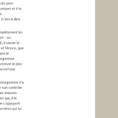
ssés-pour-
sespoir et à la
es
(c’est-à-dire
complètement les
iat – au
é, à savoir la
e et féroce, que
uoi le
ourgeoisie
ctature la plus
ui est une
 bourgeoisie n’a
r son contrôle
 des masses
s qui, à la
ue s’appuyant
arrières qui lui