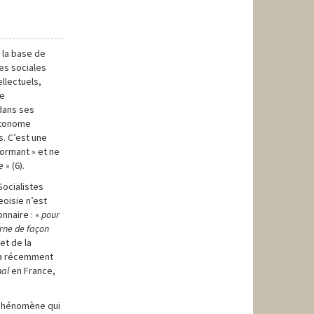
e la base de
es sociales
ellectuels,
re
 dans ses
autonome
s. C’est une
formant » et ne
e
» (6).
Socialistes
eoisie n’est
nnaire : «
pour
urne de façon
et de la
e a récemment
nal
en France,
n phénomène qui