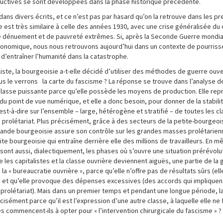
oductives se sont développées dans la phase historique précédente.
ans divers écrits, et ce n’est pas par hasard qu’on la retrouve dans les 
elle est très similaire à celle des années 1930, avec une crise généralisée du
e dénuement et de pauvreté extrêmes. Si, après la Seconde Guerre mondia
 économique, nous nous retrouvons aujourd’hui dans un contexte de pourris
 d’entraîner l’humanité dans la catastrophe.
te, la bourgeoisie a-t-elle décidé d’utiliser des méthodes de guerre ouve
us le verrons la carte du fascisme ? La réponse se trouve dans l’analyse 
 classe puissante parce qu’elle possède les moyens de production. Elle re
u point de vue numérique, et elle a donc besoin, pour donner de la stabili
est-à-dire sur l’ensemble – large, hétérogène et stratifié – de toutes les c
au prolétariat. Plus précisément, grâce à des secteurs de la petite-bourgeois
grande bourgeoisie assure son contrôle sur les grandes masses prolétarien
tite bourgeoisie qui entraîne derrière elle des millions de travailleurs. En
 sont aussi, dialectiquement, les phases où s’ouvre une situation prérévolu
les capitalistes et la classe ouvrière deviennent aiguës, une partie de la
« bureaucratie ouvrière », parce qu’elle n’offre pas de résultats sûrs (elle
s) et qu’elle provoque des dépenses excessives (des accords qui impliquen
prolétariat). Mais dans un premier temps et pendant une longue période, l
ément parce qu’il est l’expression d’une autre classe, à laquelle elle ne 
s commencent-ils à opter pour « l’intervention chirurgicale du fascisme » ?