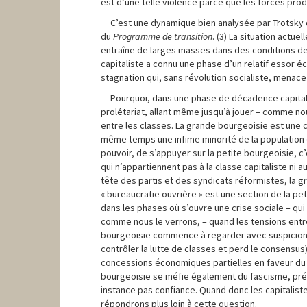
est d’une telle violence parce que les forces pr
C’est une dynamique bien analysée par Trotsky d
du
Programme de transition
. (3) La situation actu
entraîne de larges masses dans des conditions d
capitaliste a connu une phase d’un relatif essor
stagnation qui, sans révolution socialiste, menace
Pourquoi, dans une phase de décadence capitalis
prolétariat, allant même jusqu’à jouer – comme no
entre les classes. La grande bourgeoisie est une
même temps une infime minorité de la population d
pouvoir, de s’appuyer sur la petite bourgeoisie, c’
qui n’appartiennent pas à la classe capitaliste ni 
tête des partis et des syndicats réformistes, la 
« bureaucratie ouvrière » est une section de la pe
dans les phases où s’ouvre une crise sociale – qui
comme nous le verrons, – quand les tensions entre 
bourgeoisie commence à regarder avec suspicion la 
contrôler la lutte de classes et perd le consensu
concessions économiques partielles en faveur du 
bourgeoisie se méfie également du fascisme, précis
instance pas confiance. Quand donc les capitaliste
répondrons plus loin à cette question.