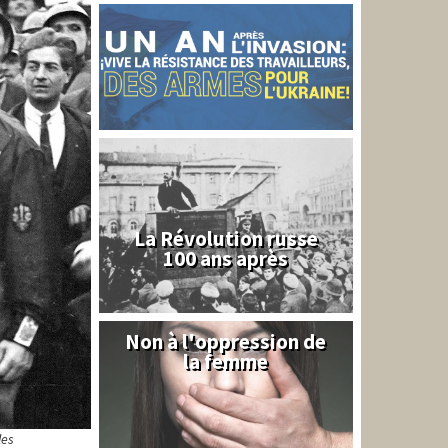
La Révolution russe
100 ans après
Non à l'oppression de
Syrie
la femme
les