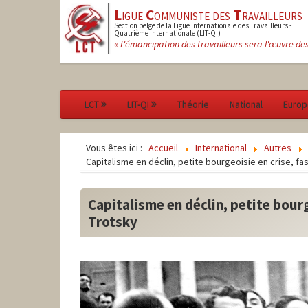
L
igue
C
ommuniste des
T
ravailleurs
Section belge de la Ligue Internationale des Travailleurs -
Quatrième Internationale (LIT-QI)
« L'émancipation des travailleurs sera l'œuvre de
LCT
LIT-QI
Théorie
National
Europ
Vous êtes ici :
Accueil
International
Autres
Capitalisme en déclin, petite bourgeoisie en crise, fas
Capitalisme en déclin, petite bourg
Trotsky