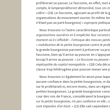
préférerait se passer. Le fascisme, en effet, me
compte, le lumpenprolétariat démoralisé, tous ces i
colère
» (16). Le fascisme, agissant au profit de la
organisations du mouvement ouvrier. En même temps
n’étant pas un parti bourgeois) «
exproprie politiq
Nous trouvons ici l’autre caractéristique particu
organisations ouvrières et à empêcher leur reconstr
moment où il s’affaiblit – l’attaque des masses pet
«
mobilisation de la petite bourgeoisie contre le prol
la grande bourgeoisie parvient à préserver sa prop
fascisme, bien qu’il arrive au pouvoir en s’appuya
lorsqu’il arrive au pouvoir. «
Le fascisme au pouvoir e
impitoyable du capital monopoliste.
» (20) Cela déco
classe trop hétérogène pour pouvoir mener une p
Nous trouvons ici également la raison pour laque
aucune confiance dans la petite bourgeoisie, ni da
sur le prolétariat) ni, encore moins, dans un régi
petites bourgeoises. La grande bourgeoisie consid
cour des rois de France, considéraient la bourgeoi
sur la petite bourgeoisie, n’a pas confiance en elle ; c
sont imposées d’en haut.
» (21) Elle sait cependant 