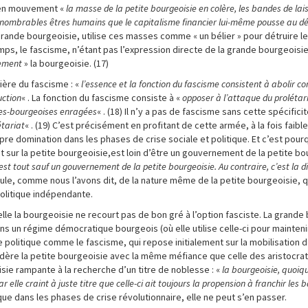
t en mouvement «
la masse de la petite bourgeoisie en colère, les bandes de lai
nnombrables êtres humains que le capitalisme financier lui-même pousse au dé
 grande bourgeoisie, utilise ces masses comme « un bélier » pour détruire l
, le fascisme, n’étant pas l’expression directe de la grande bourgeoisie 
uement
» la bourgeoisie. (17)
lière du fascisme : «
l’essence et la fonction du fascisme consistent à abolir 
uction
« . La fonction du fascisme consiste à «
opposer à l’attaque du prolétar
ites-bourgeoises enragées
« . (18) Il n’y a pas de fascisme sans cette spécificit
étariat
« . (19) C’est précisément en profitant de cette armée, à la fois faibl
re domination dans les phases de crise sociale et politique. Et c’est pourq
nt sur la petite bourgeoisie,est loin d’être un gouvernement de la petite b
st tout sauf un gouvernement de la petite bourgeoisie. Au contraire, c’est la di
ule, comme nous l’avons dit, de la nature même de la petite bourgeoisie, q
olitique indépendante.
lle la bourgeoisie ne recourt pas de bon gré à l’option fasciste. La grande
ns un régime démocratique bourgeois (où elle utilise celle-ci pour mainteni
me politique comme le fascisme, qui repose initialement sur la mobilisation
ère la petite bourgeoisie avec la même méfiance que celle des aristocrate
sie rampante à la recherche d’un titre de noblesse : «
la bourgeoisie, quoiq
ar elle craint à juste titre que celle-ci ait toujours la propension à franchir les b
que dans les phases de crise révolutionnaire, elle ne peut s’en passer.