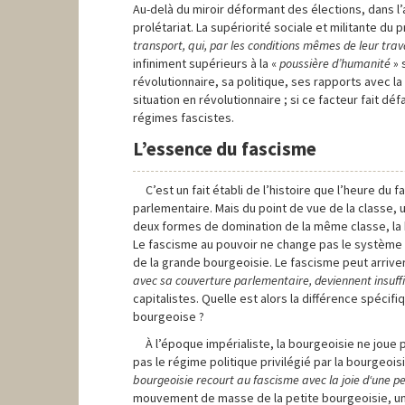
Au-delà du miroir déformant des élections, dans l’ar
prolétariat. La supériorité sociale et militante du p
transport, qui, par les conditions mêmes de leur trava
infiniment supérieurs à la «
poussière d’humanité
» 
révolutionnaire, sa politique, ses rapports avec l
situation en révolutionnaire ; si ce facteur fait déf
régimes fascistes.
L’essence du fascisme
C’est un fait établi de l’histoire que l’heure du
parlementaire. Mais du point de vue de la classe,
deux formes de domination de la même classe, la b
Le fascisme au pouvoir ne change pas le système éco
de la grande bourgeoisie. Le fascisme peut arrive
avec sa couverture parlementaire, deviennent insuffi
capitalistes. Quelle est alors la différence spéci
bourgeoise ?
À l’époque impérialiste, la bourgeoisie ne joue 
pas le régime politique privilégié par la bourgeo
bourgeoisie recourt au fascisme avec la joie
d
‘une p
mouvement de masse de la petite bourgeoisie, une