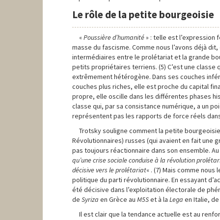
Le rôle de la petite bourgeoisie
«
Poussière d’humanité
» : telle est l’expression
masse du fascisme. Comme nous l’avons déjà dit, 
intermédiaires entre le prolétariat et la grande bo
petits propriétaires terriens. (5) C’est une class
extrêmement hétérogène. Dans ses couches inférieu
couches plus riches, elle est proche du capital fi
propre, elle oscille dans les différentes phases h
classe qui, par sa consistance numérique, a un poi
représentent pas les rapports de force réels dans 
Trotsky souligne comment la petite bourgeoisie,
Révolutionnaires) russes (qui avaient en fait une 
pas toujours réactionnaire dans son ensemble. Au c
qu’une crise sociale conduise à la révolution prolétar
décisive vers le prolétariat
« . (7) Mais comme nous l
politique du parti révolutionnaire. En essayant d’
été décisive dans l’exploitation électorale de phé
de
Syriza
en Grèce au
M5S
et à la
Lega
en Italie, d
Il est clair que la tendance actuelle est au ren