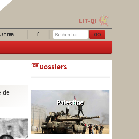
LIT-QI
GO
LETTER
Dossiers
e de
Palestine