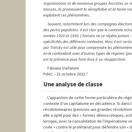
organisations et de nouveaux groupes fascistes se ré
masses, ils promeuvent la xénophobie et la haine rac
exploitent ces phénomènes.
Souvent, notamment lors des campagnes électorales
des partis populistes.
I
l est clair que le contexte a
années 1920 et 1930. L’histoire ne se répète jamais 
spécificités des différents contextes. Mais il est cer
par Trotsky est utile pour comprendre les phénomènes 
en le confondant avec d’autres types de régimes (pa
est la prémisse pour faire face à sa réapparition.
Fabiana Stefanoni
PdAC – 21 octobre 2022 *
Une analyse de classe
L’apparition de cette forme particulière de r
contexte d’un capitalisme en décadence. Si dans l
révolutionnaires (pensons aux grandes révolutions
elle a opté pour des « formes démocratiques, or
lorsque, avec la consolidation de l’impérialisme v
civile » contre le prolétariat pour défendre son « dr