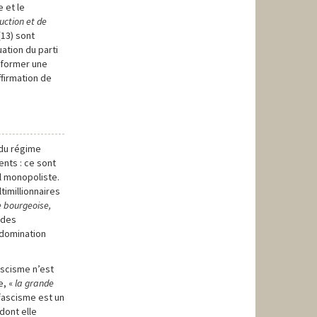
e et le
uction et de
(13) sont
uation du parti
nsformer une
ffirmation de
t du régime
ents : ce sont
l monopoliste.
timillionnaires
e bourgeoise,
 des
 domination
ascisme n’est
e, «
la grande
e fascisme est un
dont elle