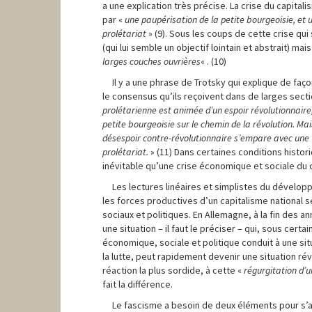
a une explication très précise. La crise du capitali
par «
une paupérisation de la petite bourgeoisie, et
prolétariat
» (9). Sous les coups de cette crise qui
(qui lui semble un objectif lointain et abstrait) mai
larges
couches ouvrières
« . (10)
Il y a une phrase de Trotsky qui explique de faç
le consensus qu’ils reçoivent dans de larges secti
prolétarienne est animée d’un espoir révolutionnaire,
petite bourgeoisie sur le chemin de la révolution. Ma
désespoir contre-révolutionnaire s’empare avec une t
prolétariat.
» (11) Dans certaines conditions histor
inévitable qu’une crise économique et sociale du 
Les lectures linéaires et simplistes du dévelop
les forces productives d’un capitalisme nationa
sociaux et politiques. En Allemagne, à la fin des a
une situation – il faut le préciser – qui, sous cert
économique, sociale et politique conduit à une situ
la lutte, peut rapidement devenir une situation r
réaction la plus sordide, à cette «
régurgitation d’u
fait la différence.
Le fascisme a besoin de deux éléments pour s’aff