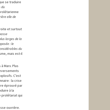
que se traduire
s du
prolétarienne
ière elle d
e
roite et surtout
masse
lus larges de la
posée : le
considérables du
sme, mais est-il
 à Marx. Plus
uleversements
xplosifs. C’est
naire : la crise
aire éprouvé par
duire à la
e prolétariat qui
asse ouvrière.