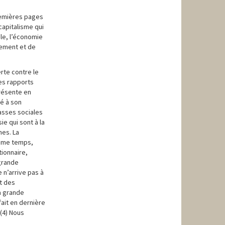
premières pages
 capitalisme qui
le, l’économie
sement et de
rte contre le
des rapports
présente en
té à son
lasses sociales
ie qui sont à la
nes. La
 même temps,
tionnaire,
 grande
 n’arrive pas à
t des
a grande
fait en dernière
 (4) Nous