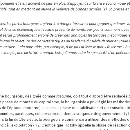
pandent et s’enracinent de plus en plus. S’appuyant sur la crise économique et
iale, tout en mettant en œuvre la violence de bandes armées.(1). La presse et
, les partis bourgeois agitent le « danger fasciste » pour gagner quelques v
ctuel de crise économique et sociale présente de nombreux points communs avec 
: il serait profondément erroné de créer des analogies historiques mécaniques e
tain que la relecture des caractéristiques du fascisme du siècle dernier en Italie
actuels. Cela nous aide, par exemple, à ne pas utiliser le mot « fascisme » à t
r exemple, une dictature bonapartiste). Comprendre la spécificité d’un phénom
égime bourgeois, désignée comme
fascisme
, doit tout d’abord être replacée 
a phase de montée du capitalisme, la bourgeoisie a privilégié les méthode
 de l’époque moderne) ; si dans la phase de stabilisation et de consolidat
données, pacifiques, conservatrices, démocratiques » de gouvernement ; 
ers la fin du 19e siècle, la bourgeoisie commence à utiliser des méthodes d
oit à l’exploitation ». (2) C’est ce que Trotsky appelle la phase de réaction c