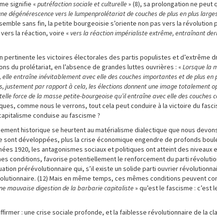
sme signifie «
putréfaction sociale et culturelle
» (8), sa prolongation ne peut 
 une dégénérescence vers le lumpenprolétariat de couches de plus en plus large
 semble sans fin, la petite bourgeoisie s’oriente non pas vers la révolution 
s vers la réaction, voire «
vers la réaction impérialiste extrême, entraînant derr
on pertinente les victoires électorales des partis populistes et d’extrême d
ons du prolétariat, en l’absence de grandes luttes ouvrières : «
Lorsque la 
 elle entraîne inévitablement avec elle des couches importantes et de plus en p
is, justement par rapport à cela, les élections donnent une image totalement op
elle force de la masse petite-bourgeoise qu’il entraîne avec elle des couches 
iques, comme nous le verrons, tout cela peut conduire à la victoire du fasci
capitalisme conduise au fascisme ?
pement historique se heurtent au matérialisme dialectique que nous devons
l se sont développées, plus la crise économique engendre de profonds bo
nnées 1920, les antagonismes sociaux et politiques ont atteint des niveaux e
aines conditions, favorise potentiellement le renforcement du parti révolution
ation prérévolutionnaire qui, s’il existe un solide parti ouvrier révolutionn
évolutionnaire. (12) Mais en même temps, ces mêmes conditions peuvent con
ne mauvaise digestion de la barbarie capitaliste
» qu’est le fascisme : c’est l
irmer : une crise sociale profonde, et la faiblesse révolutionnaire de la cl