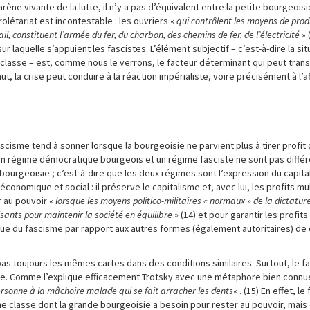
ène vivante de la lutte, il n’y a pas d’équivalent entre la petite bourgeoisi
rolétariat est incontestable : les ouvriers «
qui contrôlent les moyens de prod
il, constituent l’armée du fer, du charbon, des chemins de fer, de l’électricité
» 
sur laquelle s’appuient les fascistes. L’élément subjectif – c’est-à-dire la sit
a classe – est, comme nous le verrons, le facteur déterminant qui peut tra
aut, la crise peut conduire à la réaction impérialiste, voire précisément à l’a
 fascisme tend à sonner lorsque la bourgeoisie ne parvient plus à tirer profi
 un régime démocratique bourgeois et un régime fasciste ne sont pas différ
ourgeoisie ; c’est-à-dire que les deux régimes sont l’expression du capita
nomique et social : il préserve le capitalisme et, avec lui, les profits mul
r au pouvoir «
lorsque les moyens politico-militaires « normaux » de la dictatur
sants pour maintenir la société en équilibre »
(14) et pour garantir les profits
fique du fascisme par rapport aux autres formes (également autoritaires) de
pas toujours les mêmes cartes dans des conditions similaires. Surtout, le f
isie. Comme l’explique efficacement Trotsky avec une métaphore bien connu
ersonne à la mâchoire malade qui se fait arracher les dents
« . (15) En effet, l
 classe dont la grande bourgeoisie a besoin pour rester au pouvoir, mais 