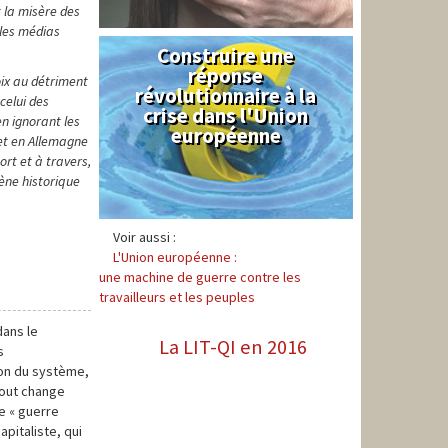
 la misère des
 les médias
Construire une
Syndical
réponse
oix au détriment
révolutionnaire à la
celui des
crise dans l'Union
n ignorant les
européenne
 et en Allemagne
ort et à travers,
ène historique
Voir aussi :
L'Union européenne :
une machine de guerre contre les
travailleurs et les peuples
dans le
La LIT-QI en 2016
s
ion du système,
tout change
e « guerre
apitaliste, qui