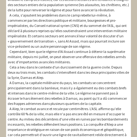
des secteurs entiers de la population syrienne (les alaouites, les chrétiens, etc.)
de la lutte pour renverser le régime et pour faire avancer la révolution.
A cela, s'ajoutent les problèmes dans le camp rebelle lui-même, à
commencer par les directions politique et militaire, bourgeoises et pro-
impérialistes, du Conseil national syrien (CNS) et du sommet de l'ASL, qui ont
déclaré à plusieurs reprises qu'elles soutiendraient une intervention militaire
impérialiste. Et certains secteurs ont annoncé leur volonté de discuter d'un
« gouvernement de transition », sans Al Assad, mais qui pourrait inclure son
vice-président ou un autre personnage de son régime.
Cependant, bien que le régime d'Al Assad continue à détenir la suprématie
militaire, depuis mi-juillet, on peut observer une offensive des rebelles armés
avec d'importantes avancées militaires.
Cela a lieu dans le contexte d'un durcissement de la guerre civile. Depuis
deux ou trois mois, les combats s'intensifient dans les deux principales villes de
la Syrie, Damas et Alep.
A Damas, la capitale millénaire du pays, les combats se concentrent
principalement dans la banlieue, mais il y a également eu des combats brefs
et intenses dans le centre-même de la ville. Le régime ne parvient pas à
écraser le harcèlement des rebelles à Damas, au point qu'il a dû commencer
des frappes aériennes dans plusieurs quartiers de la capitale.
A Alep, le combat avance et recule par centimètres. L'ASL affirme qu'elle
contrôle 60 % de la ville, mais elle n'a pas encore été en mesure d'occuper le
centre. Au milieu des décombres d'une ville en ruines par les bombardements
incessants, les rebelles défendent leurs positions. La conquête d'Alep a une
importance stratégique en raison de son poids économique et géopolitique,
car cela permettrait d'ouvrir une ligne de ravitaillement reliée directement à