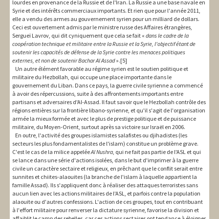
lourdes en provenance de la Russie et de l'Iran. La Russie a une base navale en
Syrie et des intérêts commerciaux importants. Et rien que pour l'année 2011,
elle a vendu des armes au gouvernement syrien pour un milliard de dollars.
Ceci est ouvertement admis par le ministre russe des Affaires étrangères,
Sergueï Lavrov, qui dit cyniquement que cela se fait «
dans le cadre de la
coopération technique et militaire entre la Russie et la Syrie, l'objectif étant de
soutenir les capacités de défense de la Syrie contre les menaces politiques
externes, et non de soutenir Bachar Al Assad
».[5]
Un autre élément favorable au régime syrien est le soutien politique et
militaire du Hezbollah, qui occupe une place importante dans le
gouvernement du Liban. Dans ce pays, la guerre civile syrienne a commencé
à avoir des répercussions, suite à des affrontements importants entre
partisans et adversaires d'Al-Assad. Il faut savoir que le Hezbollah contrôle des
régions entières sur la frontière libano-syrienne, et qu'il s'agit de l'organisation
armée la mieux formée et avec le plus de prestige politique et de puissance
militaire, du Moyen-Orient, surtout après sa victoire sur Israël en 2006.
En outre, l'activité des groupes islamistes salafistes ou djihadistes (les
secteurs les plus fondamentalistes de l'islam) constitue un problème grave.
C'est le cas de la milice appelée
Al Nushra
, qui ne fait pas partie de l'ASL et qui
se lance dans une série d'actions isolées, dans le but d'imprimer à la guerre
civile un caractère sectaire et religieux, en prêchant que le conflit serait entre
sunnites et chiites-alaouites (la branche de l'islam à laquelle appartient la
famille Assad). Ils s'appliquent donc à réaliser des attaques terroristes sans
aucun lien avec les actions militaires de l'ASL, et parfois contre la population
alaouite ou d'autres confessions. L'action de ces groupes, tout en contribuant
à l'effort militaire pour renverser la dictature syrienne, favorise la division et
affaiblit le camp des rebelles, car ces actions sectaires ont tendance à éloigner