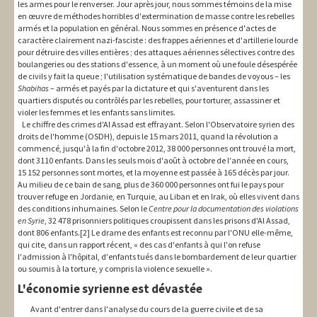
les armes pour le renverser. Jour après jour, nous sommes témoins de la mise
en œuvre de méthodes horribles d'extermination de masse contre les rebelles
armés et la population en général. Nous sommes en présence d'actes de
caractère clairement nazi-fasciste : des frappes aériennes et d'artillerie lourde
pour détruire des villes entières ; des attaques aériennes sélectives contre des
boulangeries ou des stations d'essence, à un moment où une foule désespérée
de civils y fait la queue ; l'utilisation systématique de bandes de voyous – les
Shabihas
– armés et payés par la dictature et qui s'aventurent dans les
quartiers disputés ou contrôlés par les rebelles, pour torturer, assassiner et
violer les femmes et les enfants sans limites.
Le chiffre des crimes d'Al Assad est effrayant. Selon l'Observatoire syrien des
droits de l'homme (OSDH), depuis le 15 mars 2011, quand la révolution a
commencé, jusqu'à la fin d'octobre 2012, 38 000 personnes ont trouvé la mort,
dont 3110 enfants. Dans les seuls mois d'août à octobre de l'année en cours,
15 152 personnes sont mortes, et la moyenne est passée à 165 décès par jour.
Au milieu de ce bain de sang, plus de 360 000 personnes ont fui le pays pour
trouver refuge en Jordanie, en Turquie, au Liban et en Irak, où elles vivent dans
des conditions inhumaines. Selon le
Centre pour la documentation des violations
en Syrie
, 32 478 prisonniers politiques croupissent dans les prisons d'Al Assad,
dont 806 enfants.[2] Le drame des enfants est reconnu par l'ONU elle-même,
qui cite, dans un rapport récent, « des cas d'enfants à qui l'on refuse
l'admission à l'hôpital, d'enfants tués dans le bombardement de leur quartier
ou soumis à la torture, y compris la violence sexuelle ».
L'économie syrienne est dévastée
Avant d'entrer dans l'analyse du cours de la guerre civile et de sa