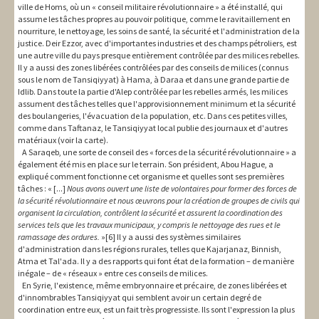
ville de Homs, où un « conseil militaire révolutionnaire » a été installé, qui
assume les tâches propres au pouvoir politique, comme le ravitaillement en
nourriture, le nettoyage, les soins de santé, la sécurité et l'administration de la
justice. Deir Ezzor, avec d'importantes industries et des champs pétroliers, est
une autre ville du pays presque entièrement contrôlée par des milices rebelles.
Il y a aussi des zones libérées contrôlées par des conseils de milices (connus
sous le nom de Tansiqiyyat) à Hama, à Daraa et dans une grande partie de
Idlib. Dans toute la partie d'Alep contrôlée par les rebelles armés, les milices
assument des tâches telles que l'approvisionnement minimum et la sécurité
des boulangeries, l'évacuation de la population, etc. Dans ces petites villes,
comme dans Taftanaz, le Tansiqiyyat local publie des journaux et d'autres
matériaux (voir la carte).
A Saraqeb, une sorte de conseil des « forces de la sécurité révolutionnaire » a
également été mis en place sur le terrain. Son président, Abou Hague, a
expliqué comment fonctionne cet organisme et quelles sont ses premières
tâches : « [...]
Nous avons ouvert une liste de volontaires pour former des forces de
la sécurité révolutionnaire et nous œuvrons pour la création de groupes de civils qui
organisent la circulation, contrôlent la sécurité et assurent la coordination des
services tels que les travaux municipaux, y compris le nettoyage des rues et le
ramassage des ordures.
»[6] Il y a aussi des systèmes similaires
d'administration dans les régions rurales, telles que Kajarjanaz, Binnish,
Atma et Tal'ada. Il y a des rapports qui font état de la formation – de manière
inégale – de « réseaux » entre ces conseils de milices.
En Syrie, l'existence, même embryonnaire et précaire, de zones libérées et
d'innombrables Tansiqiyyat qui semblent avoir un certain degré de
coordination entre eux, est un fait très progressiste. Ils sont l'expression la plus