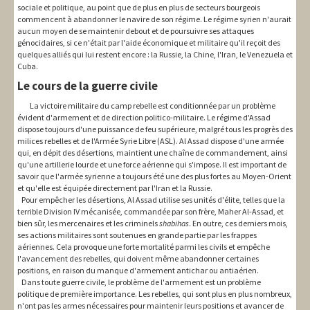
sociale et politique, au point que de plus en plus de secteurs bourgeois
commencent à abandonner le navire de son régime. Le régime syrien n'aurait
aucun moyen de se maintenir debout et de poursuivre ses attaques
génocidaires, si ce n'était par l'aide économique et militaire qu'il reçoit des
quelques alliés qui lui restent encore : la Russie, la Chine, l'Iran, le Venezuela et
Cuba.
Le cours de la guerre civile
La victoire militaire du camp rebelle est conditionnée par un problème
évident d'armement et de direction politico-militaire. Le régime d'Assad
dispose toujours d'une puissance de feu supérieure, malgré tous les progrès des
milices rebelles et de l'Armée Syrie Libre (ASL). Al Assad dispose d'une armée
qui, en dépit des désertions, maintient une chaîne de commandement, ainsi
qu'une artillerie lourde et une force aérienne qui s'impose. Il est important de
savoir que l'armée syrienne a toujours été une des plus fortes au Moyen-Orient
et qu'elle est équipée directement par l'Iran et la Russie.
Pour empêcher les désertions, Al Assad utilise ses unités d'élite, telles que la
terrible Division IV mécanisée, commandée par son frère, Maher Al-Assad, et
bien sûr, les mercenaires et les criminels
shabihas
. En outre, ces derniers mois,
ses actions militaires sont soutenues en grande partie par les frappes
aériennes. Cela provoque une forte mortalité parmi les civils et empêche
l'avancement des rebelles, qui doivent même abandonner certaines
positions, en raison du manque d'armement antichar ou antiaérien.
Dans toute guerre civile, le problème de l'armement est un problème
politique de première importance. Les rebelles, qui sont plus en plus nombreux,
n'ont pas les armes nécessaires pour maintenir leurs positions et avancer de