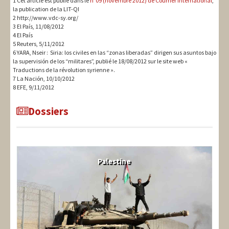
1 Cet article est publié dans le
n°09 (novembre 2012) de Courrier International
,
la publication de la LIT-QI
2 http://www.vdc-sy.org/
3 El País, 11/08/2012
4 El País
5 Reuters, 5/11/2012
6 YARA, Nseir : Siria: los civiles en las “zonas liberadas” dirigen sus asuntos bajo
la supervisión de los “militares”, publié le 18/08/2012 sur le site web «
Traductions de la révolution syrienne ».
7 La Nación, 10/10/2012
8 EFE, 9/11/2012
Dossiers
Palestine