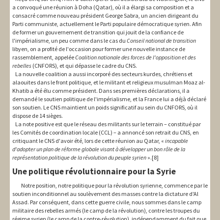
a convoqué une réunion à Doha (Qatar), où il a élargi sa composition et a
consacré comme nouveau président George Sabra, un ancien dirigeant du
Parti communiste, actuellement le Parti populaire démocratique syrien. Afin
de former un gouvernement de transition qui jouit de la confiance de
l'impérialisme, un peu comme dans le cas du
Conseil national de transition
libyen, on a profité de l'occasion pour former une nouvelle instance de
rassemblement, appelée
Coalition nationale des forces de l'opposition et des
rebelles
(CNFORS), et qui dépasse le cadre du CNS.
La nouvelle coalition a aussi incorporé des secteurs kurdes, chrétiens et
alaouites dans le front politique, et le militant et religieux musulman Moaz al-
Khatib a été élu comme président. Dans ses premières déclarations, il a
demandé le soutien politique de l'impérialisme, et la France lui a déjà déclaré
son soutien. Le CNS maintient un poids significatif au sein du CNFORS, où il
dispose de 14 sièges.
La note positive est que le réseau des militants sur le terrain – constitué par
les Comités de coordination locale (CCL) – a annoncé son retrait du CNS, en
critiquant le CNS d'avoir été, lors de cette réunion au Qatar, «
incapable
d'adopter un plan de réforme globale visant à développer un bon rôle de la
représentation politique de la révolution du peuple syrien
».[8]
Une politique révolutionnaire pour la Syrie
Notre position, notre politique pour la révolution syrienne, commence par le
soutien inconditionnel au soulèvement des masses contre la dictature d'Al
Assad. Par conséquent, dans cette guerre civile, nous sommes dans le camp
militaire des rebelles armés (le camp de la révolution), contre les troupes du
régime syrien (le camp de la contre-révolution), indépendamment du fait que