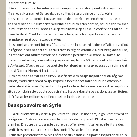
la frontière turque.
Début novembre, les rebelles ont conquis deux autres points stratégiques :
Maaret al Numan et Saraqeb, deux villes de la province d'Idlib, où le
gouvernement a perdu tous ses points de contrôle, excepté trois. Les deux
endroits sont d'une importance vitale pour les deux camps, pour le contrôle de
la route menant de Damas à Alep et reliant Alep à la ville côtière de Lattaquié
dans le Nord. C'est la voie par laquelle le régime transporte ses troupes de
remplacement pour attaquer Alep.
Les combats se sont intensifiés aussi dans la base militaire de Taftanaz, d'où
le régime lance ses attaques sur toute la région d'Idlib. A Deir Ezzor, dans l'Est,
les rebelles ont affirmé avoir pris le champ pétrolier d'Al Ward. A Hama, le 5
novembre dernier, une voiture piégée a tué plus de 50 soldats et politiciens liés
à Al-Assad. D'autres combats et des bombardements aveugles du régime ont
lieu à Daraa, Homs et Lattaquié.
Les actions des milices de l'ASL assènent des coups importants au régime
syrien, mais elles n'ont toujours pas la force nécessaire pour une offensive
radicale et décisive. Cependant, la profondeur de la révolution est telle qu'une
situation claire de double pouvoir s'est établie dans le pays, dont les territoires
libérés par les milices sont l'expression la plus éloquente.
Deux pouvoirs en Syrie
Actuellement, il y a deux pouvoirs en Syrie. D'une part, le gouvernement et
le régime d'Al Assad conservent le contrôle de l'appareil d'Etat et des forces
armées. D'autre part, dans le cadre de l'offensive militaire rebelle, il y a des
territoires entiers qui ne sont plus contrôlés par le dictateur.
L'un des premiers territoires libérés se situe dans une partie importante de la