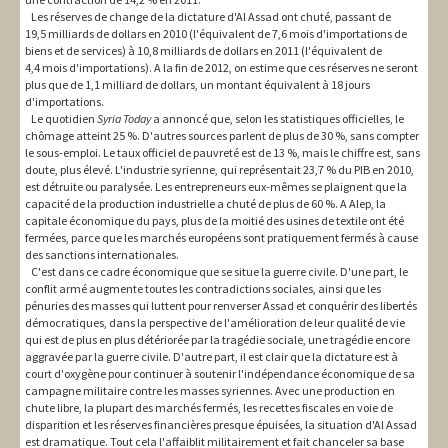
Les réserves de change de la dictature d'Al Assad ont chuté, passant de
19,5 milliards de dollars en 2010 (l'équivalent de 7,6 mois d'importations de
biens et de services) à 10,8 milliards de dollars en 2011 (l'équivalent de
4,4 mois d'importations). A la fin de 2012, on estime que ces réserves ne seront
plus que de 1,1 milliard de dollars, un montant équivalent à 18 jours
d'importations.
Le quotidien
Syria Today
a annoncé que, selon les statistiques officielles, le
chômage atteint 25 %. D'autres sources parlent de plus de 30 %, sans compter
le sous-emploi. Le taux officiel de pauvreté est de 13 %, mais le chiffre est, sans
doute, plus élevé. L'industrie syrienne, qui représentait 23,7 % du PIB en 2010,
est détruite ou paralysée. Les entrepreneurs eux-mêmes se plaignent que la
capacité de la production industrielle a chuté de plus de 60 %. A Alep, la
capitale économique du pays, plus de la moitié des usines de textile ont été
fermées, parce que les marchés européens sont pratiquement fermés à cause
des sanctions internationales.
C'est dans ce cadre économique que se situe la guerre civile. D'une part, le
conflit armé augmente toutes les contradictions sociales, ainsi que les
pénuries des masses qui luttent pour renverser Assad et conquérir des libertés
démocratiques, dans la perspective de l'amélioration de leur qualité de vie
qui est de plus en plus détériorée par la tragédie sociale, une tragédie encore
aggravée par la guerre civile. D'autre part, il est clair que la dictature est à
court d'oxygène pour continuer à soutenir l'indépendance économique de sa
campagne militaire contre les masses syriennes. Avec une production en
chute libre, la plupart des marchés fermés, les recettes fiscales en voie de
disparition et les réserves financières presque épuisées, la situation d'Al Assad
est dramatique. Tout cela l'affaiblit militairement et fait chanceler sa base