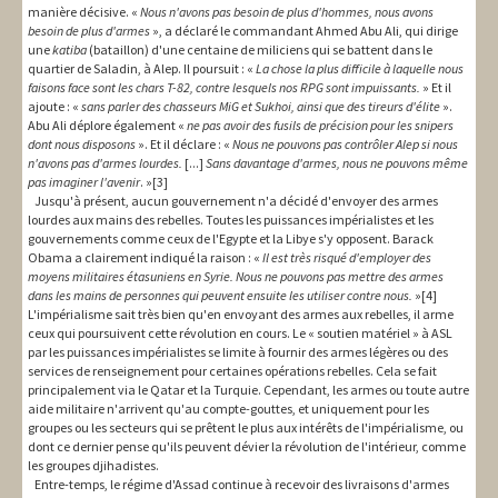
manière décisive. «
Nous n'avons pas besoin de plus d'hommes, nous avons
besoin de plus d'armes
», a déclaré le commandant Ahmed Abu Ali, qui dirige
une
katiba
(bataillon) d'une centaine de miliciens qui se battent dans le
quartier de Saladin, à Alep. Il poursuit : «
La chose la plus difficile à laquelle nous
faisons face sont les chars T-82, contre lesquels nos RPG sont impuissants.
» Et il
ajoute : «
sans parler des chasseurs MiG et Sukhoi, ainsi que des tireurs d'élite
».
Abu Ali déplore également «
ne pas avoir des fusils de précision pour les snipers
dont nous disposons
». Et il déclare : «
Nous ne pouvons pas contrôler Alep si nous
n'avons pas d'armes lourdes.
[...]
Sans davantage d'armes, nous ne pouvons même
pas imaginer l'avenir
. »[3]
Jusqu'à présent, aucun gouvernement n'a décidé d'envoyer des armes
lourdes aux mains des rebelles. Toutes les puissances impérialistes et les
gouvernements comme ceux de l'Egypte et la Libye s'y opposent. Barack
Obama a clairement indiqué la raison : «
Il est très risqué d'employer des
moyens militaires étasuniens en Syrie. Nous ne pouvons pas mettre des armes
dans les mains de personnes qui peuvent ensuite les utiliser contre nous.
»[4]
L'impérialisme sait très bien qu'en envoyant des armes aux rebelles, il arme
ceux qui poursuivent cette révolution en cours. Le « soutien matériel » à ASL
par les puissances impérialistes se limite à fournir des armes légères ou des
services de renseignement pour certaines opérations rebelles. Cela se fait
principalement via le Qatar et la Turquie. Cependant, les armes ou toute autre
aide militaire n'arrivent qu'au compte-gouttes, et uniquement pour les
groupes ou les secteurs qui se prêtent le plus aux intérêts de l'impérialisme, ou
dont ce dernier pense qu'ils peuvent dévier la révolution de l'intérieur, comme
les groupes djihadistes.
Entre-temps, le régime d'Assad continue à recevoir des livraisons d'armes