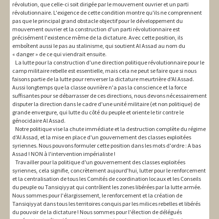
révolution, que celle-ci soit dirigée par le mouvement ouvrier et un parti
révolutionnaire. L'exigence de cette condition montre qu'ils ne comprennent
pas que le principal grand obstacle objectif pour le développement du
mouvement ouvrier et la construction d'un parti révolutionnaire est
précisément l'existence même de la dictature. Avec cette position, ils
emboîtent aussi le pas au stalinisme, qui soutient Al Assad au nom du
« danger » de ce qui viendrait ensuite.
La lutte pour la construction d'une direction politique révolutionnaire pour le
camp militaire rebelle est essentielle, mais cela ne peut se faire que si nous
faisons partie de la lutte pour renverser la dictature meurtrière d'Al Assad.
Aussi longtemps que la classe ouvrière n'a pas la conscience et la force
suffisantes pour se débarrasser de ces directions, nous devons nécessairement
disputer la direction dans le cadre d'une unité militaire (et non politique) de
grande envergure, qui lutte du côté du peuple et oriente le tir contre le
génocidaire Al Assad.
Notre politique vise la chute immédiate et la destruction complète du régime
d'Al Assad, et la mise en place d'un gouvernement des classes exploitées
syriennes. Nous pouvons formuler cette position dans les mots d'ordre : A bas
Assad ! NON à l'intervention impérialiste !
Travailler pour la politique d'un gouvernement des classes exploitées
syriennes, cela signifie, concrètement aujourd'hui, lutter pour le renforcement
et la centralisation de tous les Comités de coordination locaux et les Conseils
du peuple ou Tansiqiyyat qui contrôlent les zones libérées par la lutte armée.
Nous sommes pour l'élargissement, le renforcement et la création de
Tansiqiyyat dans tous les territoires conquis par les milices rebelles et libérés
du pouvoir de la dictature ! Nous sommes pour l'élection de délégués