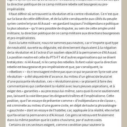
la direction politique de ce camp militaire rebelle soit bourgeois ou pro-
impérialiste.
Il faut définir où se trouvent la révolution et la contre-révolution. Ce n'est que
sur la base de cette définition, et de la lutte conséquente aux côtés du peuple
syrien contre le tyran Al Assad – en gardant toujours l'indépendance politique
la plus absolue – qu'il sera possible de disputer, au sein de cette ample unité
militaire, la direction politique de ce camp militaire aux directions bourgeoises
et pro-impérialistes.
Dans la lutte militaire, nous ne sommes pas neutres, car n'importe quel type
de neutralité, ouverte ou déguisée, est directement équivalent à la négation
de la révolution et à l'octroi d'un soutien objectif à la permanence d'Al Assad.
La position neutre est celle du PTS-FT et d'autres organisations qui se disent
trotskystes : ni Al Assad, ni le camp des rebelles. Ils font valoir que la direction
rebelle est bourgeoise et pro-impérialiste et que, par conséquent, la
« rébellion » – ils n'envisagent même pas que ce qui se passe en Syrie soit une
révolution – a été séquestrée d'avance. Au milieu d'un génocide brutal et
d'une puissante révolution, ces « révolutionnaires » se plaisent à faire des
commentaires qui confondent la réalité avec leurs pieuses aspirations, et à
exiger des « garanties » au processus lui-même, sans quoi ils ne le soutiennent
pas, laissant la voie libre pour les dirigeants traîtres et l'impérialisme. Cette
position, que l'on essaye de présenter comme « d'indépendance de classe »,
est criminelle au milieu d'une guerre civile, en dépit de toute la phraséologie
« gauchiste » dont on essaye de l'habiller, car, appliquée à la réalité, elle ne fait
que favoriser la permanence d'Al Assad. Ces gens se retrouvent finalement
dans la même position que le castro-chavisme, par d'autres voies.
Certains de ces secteurs exigent, comme condition pour soutenir la