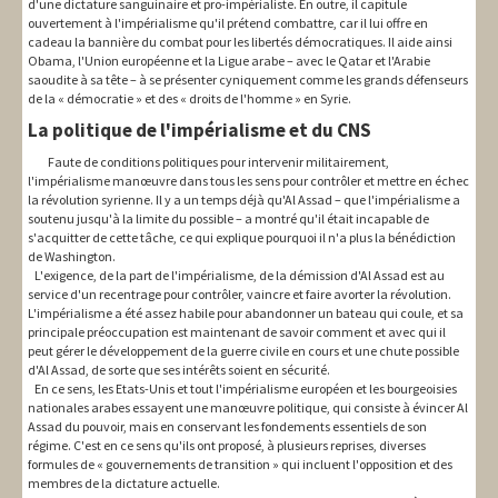
d'une dictature sanguinaire et pro-impérialiste. En outre, il capitule
ouvertement à l'impérialisme qu'il prétend combattre, car il lui offre en
cadeau la bannière du combat pour les libertés démocratiques. Il aide ainsi
Obama, l'Union européenne et la Ligue arabe – avec le Qatar et l'Arabie
saoudite à sa tête – à se présenter cyniquement comme les grands défenseurs
de la « démocratie » et des « droits de l'homme » en Syrie.
La politique de l'impérialisme et du CNS
Faute de conditions politiques pour intervenir militairement,
l'impérialisme manœuvre dans tous les sens pour contrôler et mettre en échec
la révolution syrienne. Il y a un temps déjà qu'Al Assad – que l'impérialisme a
soutenu jusqu'à la limite du possible – a montré qu'il était incapable de
s'acquitter de cette tâche, ce qui explique pourquoi il n'a plus la bénédiction
de Washington.
L'exigence, de la part de l'impérialisme, de la démission d'Al Assad est au
service d'un recentrage pour contrôler, vaincre et faire avorter la révolution.
L'impérialisme a été assez habile pour abandonner un bateau qui coule, et sa
principale préoccupation est maintenant de savoir comment et avec qui il
peut gérer le développement de la guerre civile en cours et une chute possible
d'Al Assad, de sorte que ses intérêts soient en sécurité.
En ce sens, les Etats-Unis et tout l'impérialisme européen et les bourgeoisies
nationales arabes essayent une manœuvre politique, qui consiste à évincer Al
Assad du pouvoir, mais en conservant les fondements essentiels de son
régime. C'est en ce sens qu'ils ont proposé, à plusieurs reprises, diverses
formules de « gouvernements de transition » qui incluent l'opposition et des
membres de la dictature actuelle.