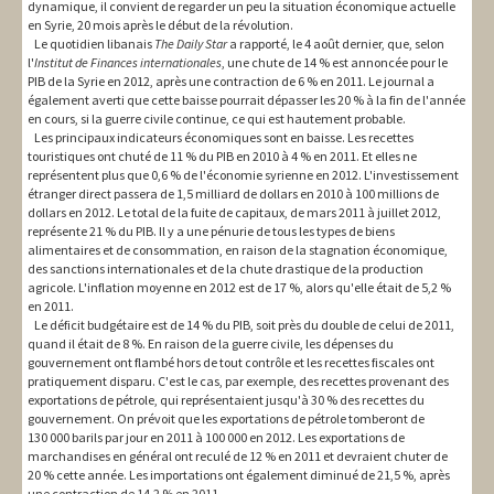
dynamique, il convient de regarder un peu la situation économique actuelle
en Syrie, 20 mois après le début de la révolution.
Le quotidien libanais
The Daily Star
a rapporté, le 4 août dernier, que, selon
l'
Institut de Finances internationales
, une chute de 14 % est annoncée pour le
PIB de la Syrie en 2012, après une contraction de 6 % en 2011. Le journal a
également averti que cette baisse pourrait dépasser les 20 % à la fin de l'année
en cours, si la guerre civile continue, ce qui est hautement probable.
Les principaux indicateurs économiques sont en baisse. Les recettes
touristiques ont chuté de 11 % du PIB en 2010 à 4 % en 2011. Et elles ne
représentent plus que 0,6 % de l'économie syrienne en 2012. L'investissement
étranger direct passera de 1,5 milliard de dollars en 2010 à 100 millions de
dollars en 2012. Le total de la fuite de capitaux, de mars 2011 à juillet 2012,
représente 21 % du PIB. Il y a une pénurie de tous les types de biens
alimentaires et de consommation, en raison de la stagnation économique,
des sanctions internationales et de la chute drastique de la production
agricole. L'inflation moyenne en 2012 est de 17 %, alors qu'elle était de 5,2 %
en 2011.
Le déficit budgétaire est de 14 % du PIB, soit près du double de celui de 2011,
quand il était de 8 %. En raison de la guerre civile, les dépenses du
gouvernement ont flambé hors de tout contrôle et les recettes fiscales ont
pratiquement disparu. C'est le cas, par exemple, des recettes provenant des
exportations de pétrole, qui représentaient jusqu'à 30 % des recettes du
gouvernement. On prévoit que les exportations de pétrole tomberont de
130 000 barils par jour en 2011 à 100 000 en 2012. Les exportations de
marchandises en général ont reculé de 12 % en 2011 et devraient chuter de
20 % cette année. Les importations ont également diminué de 21,5 %, après
une contraction de 14,2 % en 2011.