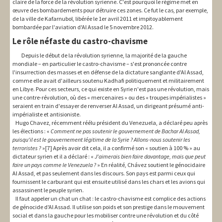
claire de la force de la révolution syrienne. C'est pourquoi le régime met en
œuvre des bombardements pour détruire ces zones. Ce fut le cas, par exemple,
de la ville de Kafarnubol, libérée le 1er avril 2011 et impitoyablement
bombardée par l'aviation d'Al Assad le 5 novembre 2012.
Le rôle néfaste du castro-chavisme
Depuis le début de la révolution syrienne, la majorité de la gauche
mondiale – en particulier le castro-chavisme – s'est prononcée contre
l'insurrection des masses et en défense de la dictature sanglante d'Al Assad,
comme elle avait d'ailleurs soutenu Kadhafi politiquement et militairement
en Libye. Pour ces secteurs, ce qui existe en Syrie n'est pas une révolution, mais
une contre-révolution, où des « mercenaires » ou des « troupes impérialistes »
seraient en train d'essayer de renverser Al Assad, un dirigeant présumé anti-
impérialiste et antisioniste.
Hugo Chavez, récemment réélu président du Venezuela, a déclaré peu après
les élections : «
Comment ne pas soutenir le gouvernement de Bachar Al Assad,
puisqu'il est le gouvernement légitime de la Syrie ? Allons-nous soutenir les
terroristes ?
»[7] Après avoir dit cela, il a confirmé son « soutien à 100 % » au
dictateur syrien et il a déclaré : «
J'aimerais bien faire davantage, mais que peut
faire un pays comme le Venezuela ?
» En réalité, Chávez soutient le génocidaire
Al Assad, et pas seulement dans les discours. Son pays est parmi ceux qui
fournissent le carburant qui est ensuite utilisé dans les chars et les avions qui
assassinent le peuple syrien.
Il faut appeler un chat un chat : le castro-chavisme est complice des actions
de génocide d'Al Assad. Il utilise son poids et son prestige dans le mouvement
social et dans la gauche pour les mobiliser contre une révolution et du côté