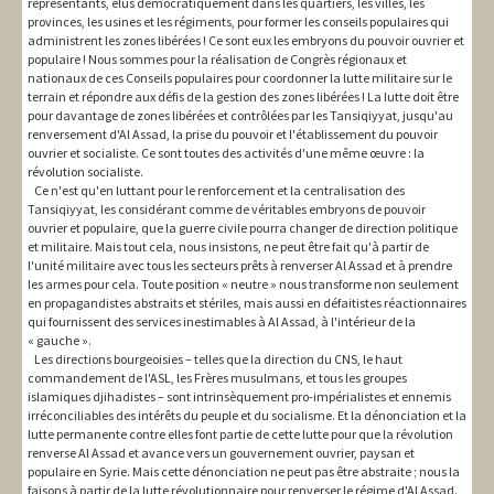
représentants, élus démocratiquement dans les quartiers, les villes, les
provinces, les usines et les régiments, pour former les conseils populaires qui
administrent les zones libérées ! Ce sont eux les embryons du pouvoir ouvrier et
populaire ! Nous sommes pour la réalisation de Congrès régionaux et
nationaux de ces Conseils populaires pour coordonner la lutte militaire sur le
terrain et répondre aux défis de la gestion des zones libérées ! La lutte doit être
pour davantage de zones libérées et contrôlées par les Tansiqiyyat, jusqu'au
renversement d'Al Assad, la prise du pouvoir et l'établissement du pouvoir
ouvrier et socialiste. Ce sont toutes des activités d'une même œuvre : la
révolution socialiste.
Ce n'est qu'en luttant pour le renforcement et la centralisation des
Tansiqiyyat, les considérant comme de véritables embryons de pouvoir
ouvrier et populaire, que la guerre civile pourra changer de direction politique
et militaire. Mais tout cela, nous insistons, ne peut être fait qu'à partir de
l'unité militaire avec tous les secteurs prêts à renverser Al Assad et à prendre
les armes pour cela. Toute position « neutre » nous transforme non seulement
en propagandistes abstraits et stériles, mais aussi en défaitistes réactionnaires
qui fournissent des services inestimables à Al Assad, à l'intérieur de la
« gauche ».
Les directions bourgeoisies – telles que la direction du CNS, le haut
commandement de l'ASL, les Frères musulmans, et tous les groupes
islamiques djihadistes – sont intrinsèquement pro-impérialistes et ennemis
irréconciliables des intérêts du peuple et du socialisme. Et la dénonciation et la
lutte permanente contre elles font partie de cette lutte pour que la révolution
renverse Al Assad et avance vers un gouvernement ouvrier, paysan et
populaire en Syrie. Mais cette dénonciation ne peut pas être abstraite ; nous la
faisons à partir de la lutte révolutionnaire pour renverser le régime d'Al Assad.