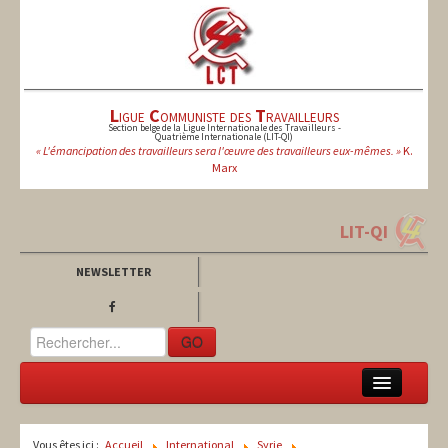
L
igue
C
ommuniste des
T
ravailleurs
Section belge de la Ligue Internationale des Travailleurs -
Quatrième Internationale (LIT-QI)
« L'émancipation des travailleurs sera l'œuvre des travailleurs eux-mêmes. »
K.
Marx
LIT-QI
NEWSLETTER
GO
LCT
Vous êtes ici :
Accueil
International
Syrie