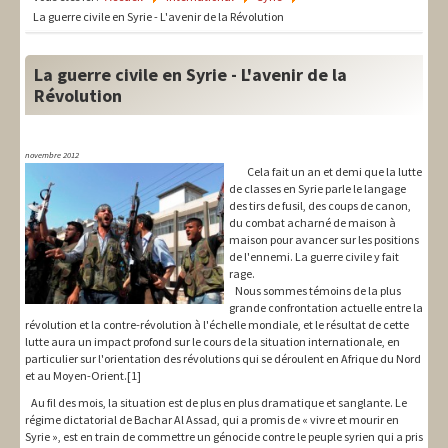
LIT-QI
La guerre civile en Syrie - L'avenir de la Révolution
Théorie
La guerre civile en Syrie - L'avenir de la
National
Révolution
Europe
novembre 2012
International
Cela fait un an et demi que la lutte
de classes en Syrie parle le langage
des tirs de fusil, des coups de canon,
Syndical
du combat acharné de maison à
maison pour avancer sur les positions
Social
de l'ennemi. La guerre civile y fait
rage.
Thèmes
Nous sommes témoins de la plus
grande confrontation actuelle entre la
révolution et la contre-révolution à l'échelle mondiale, et le résultat de cette
lutte aura un impact profond sur le cours de la situation internationale, en
particulier sur l'orientation des révolutions qui se déroulent en Afrique du Nord
et au Moyen-Orient.[1]
Au fil des mois, la situation est de plus en plus dramatique et sanglante. Le
régime dictatorial de Bachar Al Assad, qui a promis de « vivre et mourir en
Syrie », est en train de commettre un génocide contre le peuple syrien qui a pris