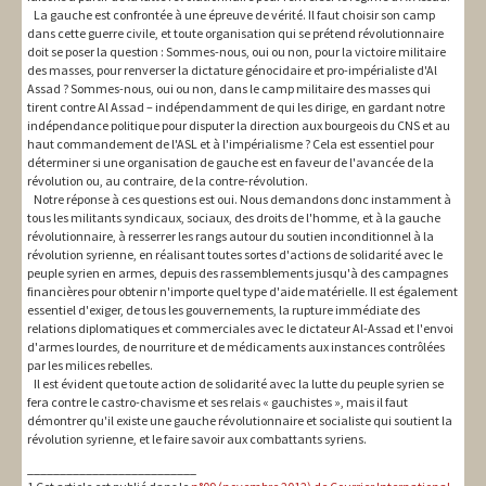
La gauche est confrontée à une épreuve de vérité. Il faut choisir son camp
dans cette guerre civile, et toute organisation qui se prétend révolutionnaire
doit se poser la question : Sommes-nous, oui ou non, pour la victoire militaire
des masses, pour renverser la dictature génocidaire et pro-impérialiste d'Al
Assad ? Sommes-nous, oui ou non, dans le camp militaire des masses qui
tirent contre Al Assad – indépendamment de qui les dirige, en gardant notre
indépendance politique pour disputer la direction aux bourgeois du CNS et au
haut commandement de l'ASL et à l'impérialisme ? Cela est essentiel pour
déterminer si une organisation de gauche est en faveur de l'avancée de la
révolution ou, au contraire, de la contre-révolution.
Notre réponse à ces questions est oui. Nous demandons donc instamment à
tous les militants syndicaux, sociaux, des droits de l'homme, et à la gauche
révolutionnaire, à resserrer les rangs autour du soutien inconditionnel à la
révolution syrienne, en réalisant toutes sortes d'actions de solidarité avec le
peuple syrien en armes, depuis des rassemblements jusqu'à des campagnes
financières pour obtenir n'importe quel type d'aide matérielle. Il est également
essentiel d'exiger, de tous les gouvernements, la rupture immédiate des
relations diplomatiques et commerciales avec le dictateur Al-Assad et l'envoi
d'armes lourdes, de nourriture et de médicaments aux instances contrôlées
par les milices rebelles.
Il est évident que toute action de solidarité avec la lutte du peuple syrien se
fera contre le castro-chavisme et ses relais « gauchistes », mais il faut
démontrer qu'il existe une gauche révolutionnaire et socialiste qui soutient la
révolution syrienne, et le faire savoir aux combattants syriens.
__________________________