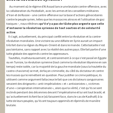
Au moment où le régime d'Al Assad lance une brutale contre-offensive, avec
la collaboration du Hezbollah, avec les armes et les conseillers militaires
d'Iran et de Russie – une contre-offensive sur la base d'actions génocidaires
contre le peuple syrien, telles que les massacres atroces et l'utilisation de gaz
toxiques –, nous réitérons
qu'il n'y a pas de tâche plus urgente que celle
d'entourer la révolution syrienne de tout soutien et de solidarité
active
.
Il s'agit, actuellement, du principal conflit entre la révolution et la contre-
révolution mondiales. Une victoire ou une défaite en Syrie aurait un impact
très fort dans la région du Moyen-Orient et dans le monde. Cette bataille n'est
pas lointaine, sans rapport avec la réalité des autres pays. Elle fait partie d'une
lutte globale des opprimés contre les oppresseurs.
Toutefois, malheureusement, et contrairement à ce qui s'est passé en Egypte
ou en Tunisie, la révolution syrienne (tout comme la révolution libyenne en son
temps) reste isolée, car la majorité de la gauche mondiale (sous la houlette du
castro-chavisme) se met, de façon criminelle, du côté du dictateur et contre
les masses qui le remettent en question. Pour justifier ce crime politique, ils
utilisent comme argument fallacieux le fait que ces dictateurs sanguinaires
seraient des dirigeants « anti-impérialistes » et « antisionistes », victimes
d'une « conspiration internationale », alors que la vérité, c'est qu'ils se sont
inclinés pendant des décennies devant l'impérialisme et lui ont tout bradé, et
qu'actuellement ils font face (où faisaient face, dans le cas de Kadhafi) à la
lutte de leurs peuples, qu'ils ont toujours opprimés et réprimés de manière
brutale.