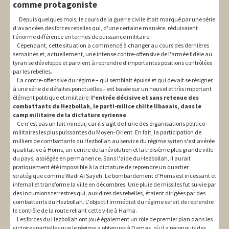
comme protagoniste
Depuis quelques mois, le cours de la guerre civile était marqué par une série
d'avancées des forces rebelles qui, d'une certaine manière, réduisaient
l’énorme différence en termes de puissance militaire.
Cependant, cette situation a commencé à changer au cours des dernières
semaines et, actuellement, une intense contre-offensive de l'armée fidèle au
tyran se développe et parvient à reprendre d’importantes positions contrôlées
par les rebelles.
La contre-offensive du régime – qui semblait épuisé et qui devait se résigner
à une série de défaites ponctuelles – est basée sur un nouvel et très important
élément politique et militaire:
l'entrée décisive et sans retenue des
combattants du Hezbollah, le parti-milice chiite libanais, dans le
camp militaire de la dictature syrienne
.
Ce n'est pas un fait mineur, car il s'agit de l'une des organisations politico-
militaires les plus puissantes du Moyen-Orient. En fait, la participation de
milliers de combattants du Hezbollah au service du régime syrien s'est avérée
qualitative à Homs, un centre de la révolution et la troisième plus grande ville
du pays, assiégée en permanence. Sans l'aide du Hezbollah, il aurait
pratiquement été impossible à la dictature de reprendre un quartier
stratégique comme Wadi Al Sayeh. Le bombardement d'Homs est incessant et
infernal et transforme la ville en décombres. Une pluie de missiles fut suivie par
des incursions terrestres qui, aux dires des rebelles, étaient dirigées par des
combattants du Hezbollah. L'objectif immédiat du régime serait de reprendre
le contrôle de la route reliant cette ville à Hama.
Les forces du Hezbollah ont joué également un rôle de premier plan dans les
victoires partielles que le régime a obtenues à Damas, où il a reconquis des