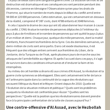
Le pays se débat dans une sanglante guerre civile. La situation de mort et de
destruction est dramatique et ses conséquences vont persister pendant des
décennies, comme en témoigne l'Observatoire syrien pour les droits de
l'homme, qui situe le nombre de morts depuis le début du conflit armé entre
94 000 et 120 000 personnes. Cette estimation, qui est certainement en dessous
de la réalité, comprend 47 387 civils, dont 4788 enfants et 3048 femmes.
A cela s'ajoute le drame de ceux qui ont dû abandonner leur maison à cause
du conflit. L'ONU évalue le nombre de personnes déplacées à l'intérieur du
pays à plus de 4 millions et le nombre de personnes qui ont quitté le pays à plus
d'un million et demi. Chaque jour, quelque dix mille personnes, dont la moitié
d’enfants, franchissent les frontières de la Syrie. Ces dix dernières semaines, un
demi-million de civils sont ainsi partis. Dans cet exode douloureux, il est
fréquent que des villages entiers arrivent aux frontières du Liban, de la
Jordanie, de la Turquie ou de l'Irak, après plusieurs jours de marche sous les
attaques de l'armée fidèle au régime. Et après l'accueil dans ces pays, il s'agit
de survivre dans des conditions inhumaines et d'endurer la faim et les
intempéries.
Au milieu de cet horrible scénario dû aux crimes d'Al Assad, la révolution et la
guerre civile syriennes se développent. Elles sont certainement le fer de lance
et l'arène principale dans la continuité de la vague des révolutions qui
secouent l'Afrique du Nord et le Moyen-Orient depuis fin 2010. Quelle est
l'évolution de la situation militaire et politique ? Quels sont les problèmes
auxquels la révolution est confrontée pour réussir ? Quelles sont les
perspectives ? Quelle est la position que les révolutionnaires doivent prendre
face à la principale confrontation de la lutte de classes aujourd'hui ?
Une contre-offensive d'Al Assad, avec le Hezbollah