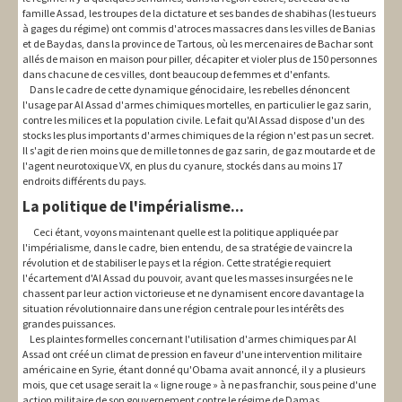
famille Assad, les troupes de la dictature et ses bandes de shabihas (les tueurs
à gages du régime) ont commis d'atroces massacres dans les villes de Banias
et de Baydas, dans la province de Tartous, où les mercenaires de Bachar sont
allés de maison en maison pour piller, décapiter et violer plus de 150 personnes
dans chacune de ces villes, dont beaucoup de femmes et d'enfants.
Dans le cadre de cette dynamique génocidaire, les rebelles dénoncent
l'usage par Al Assad d'armes chimiques mortelles, en particulier le gaz sarin,
contre les milices et la population civile. Le fait qu'Al Assad dispose d'un des
stocks les plus importants d'armes chimiques de la région n'est pas un secret.
Il s'agit de rien moins que de mille tonnes de gaz sarin, de gaz moutarde et de
l'agent neurotoxique VX, en plus du cyanure, stockés dans au moins 17
endroits différents du pays.
La politique de l'impérialisme...
Ceci étant, voyons maintenant quelle est la politique appliquée par
l'impérialisme, dans le cadre, bien entendu, de sa stratégie de vaincre la
révolution et de stabiliser le pays et la région. Cette stratégie requiert
l'écartement d'Al Assad du pouvoir, avant que les masses insurgées ne le
chassent par leur action victorieuse et ne dynamisent encore davantage la
situation révolutionnaire dans une région centrale pour les intérêts des
grandes puissances.
Les plaintes formelles concernant l'utilisation d'armes chimiques par Al
Assad ont créé un climat de pression en faveur d'une intervention militaire
américaine en Syrie, étant donné qu'Obama avait annoncé, il y a plusieurs
mois, que cet usage serait la « ligne rouge » à ne pas franchir, sous peine d'une
action militaire de son gouvernement contre le régime de Damas.