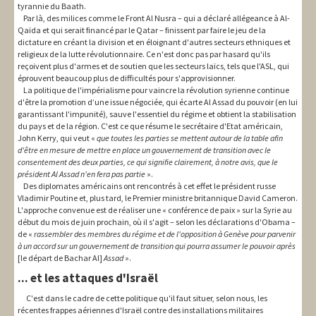
tyrannie du Baath.
Par là, des milices comme le Front Al Nusra – qui a déclaré allégeance à Al-
Qaïda et qui serait financé par le Qatar – finissent par faire le jeu de la
dictature en créant la division et en éloignant d'autres secteurs ethniques et
religieux de la lutte révolutionnaire. Ce n'est donc pas par hasard qu'ils
reçoivent plus d'armes et de soutien que les secteurs laïcs, tels que l'ASL, qui
éprouvent beaucoup plus de difficultés pour s'approvisionner.
La politique de l'impérialisme pour vaincre la révolution syrienne continue
d'être la promotion d’une issue négociée, qui écarte Al Assad du pouvoir (en lui
garantissant l'impunité), sauve l'essentiel du régime et obtient la stabilisation
du pays et de la région. C'est ce que résume le secrétaire d'Etat américain,
John Kerry, qui veut «
que toutes les parties se mettent autour de la table afin
d'être en mesure de mettre en place un gouvernement de transition avec le
consentement des deux parties, ce qui signifie clairement, à notre avis, que le
président Al Assad n'en fera pas partie
».
Des diplomates américains ont rencontrés à cet effet le président russe
Vladimir Poutine et, plus tard, le Premier ministre britannique David Cameron.
L'approche convenue est de réaliser une « conférence de paix » sur la Syrie au
début du mois de juin prochain, où il s'agit – selon les déclarations d'Obama –
de «
rassembler des membres du régime et de l'opposition à Genève pour parvenir
à un accord sur un gouvernement de transition qui pourra assumer le pouvoir après
[le départ de Bachar Al]
Assad
».
... et les attaques d'Israël
C'est dans le cadre de cette politique qu'il faut situer, selon nous, les
récentes frappes aériennes d'Israël contre des installations militaires