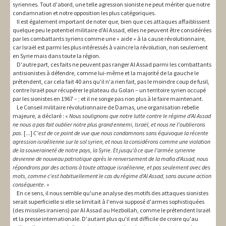
syriennes. Tout d'abord, une telle agression sioniste ne peut mériter que notre
condamnation et notre opposition les plus catégoriques.
Il est également important de noter que, bien que ces attaques affaiblissent
quelque peu le potentiel militaire d'Al Assad, elles ne peuvent être considérées
par les combattants syriens comme une « aide » à la cause révolutionnaire,
car Israël est parmi les plus intéressés à vaincre la révolution, non seulement
en Syrie mais dans toute la région.
D'autre part, ces faits ne peuvent pas ranger Al Assad parmi les combattants
antisionistes à défendre, comme lui-même et la majorité de la gauche le
prétendent, car cela fait 40 ans qu'il n'a rien fait, pas le moindre coup de fusil,
contre Israël pour récupérer le plateau du Golan – un territoire syrien occupé
par les sionistes en 1967 – ; et il ne songe pas non plus à le faire maintenant.
Le Conseil militaire révolutionnaire de Damas, une organisation rebelle
majeure, a déclaré : «
Nous soulignons que notre lutte contre le régime d'Al Assad
ne nous a pas fait oublier notre plus grand ennemi, Israël, et nous ne l'oublierons
pas
. [...]
C'est de ce point de vue que nous condamnons sans équivoque la récente
agression israélienne sur le sol syrien, et nous la considérons comme une violation
de la souveraineté de notre pays, la Syrie. Et jusqu'à ce que l'armée syrienne
devienne de nouveau patriotique après le renversement de la mafia d'Assad, nous
répondrons par des actions à toute attaque israélienne, et pas seulement avec des
mots, comme c'est habituellement le cas du régime d'Al Assad, sans aucune action
conséquente
. »
En ce sens, il nous semble qu'une analyse des motifs des attaques sionistes
serait superficielle si elle se limitait à l'envoi supposé d'armes sophistiquées
(des missiles iraniens) par Al Assad au Hezbollah, comme le prétendent Israël
et la presse internationale. D'autant plus qu'il est difficile de croire qu'au