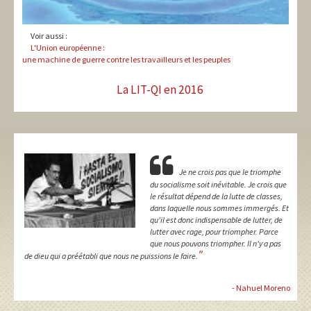
Voir aussi :
L'Union européenne :
une machine de guerre contre les travailleurs et les peuples
La LIT-QI en 2016
Je ne crois pas que le triomphe
du socialisme soit inévitable. Je crois que
le résultat dépend de la lutte de classes,
dans laquelle nous sommes immergés. Et
qu'il est donc indispensable de lutter, de
lutter avec rage, pour triompher. Parce
que nous pouvons triompher. Il n'y a pas
"
de dieu qui a préétabli que nous ne puissions le faire.
- Nahuel Moreno