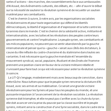
sortes d'actions – des marches, des rassemblements face aux ambassades
d'Al Assad, des événements culturels, des débats, etc. – afin d'ouvrir le débat
sur la nécessité de soutenir la révolution syrienne et de recueillir un soutien
matériel pour ses combattants.
C'est le chemin à suivre, à notre avis, par les organisations socialistes
révolutionnaires et pour toute organisation qui défend les libertés
démocratiques, la liberté d'organisation et d'expression et la lutte contre les
tyrannies dans le monde. C'est le chemin de la solidarité active, militante et
internationaliste, avec les luttes et les révolutions des peuples contre leurs
gouvernements et contre l'impérialisme. Le peuple syrien, ses combattants et
ses milices populaires, ne peuvent pas se sentir abandonnés par la gauche
internationale et penser que la « gauche » serait aux côtés des dictateurs, à
cause du rôle néfaste du castro-chavisme et du stalinisme dans toutes ses
variantes. Il est nécessaire que la gauche mondiale et l'ensemble du
mouvement syndical, social, populaire, étudiant et des Droits de l'homme
prennent une position claire en faveur de la victoire militaire rebelle et
s'unissent pour faire tout ce qui est nécessaire pour aider la révolution syrienne
à vaincre.
La LIT-QI s'engage, modestement mais avec beaucoup de conviction, dans
cette tâche. Nous luttons pour que le peuple syrien renverse la dictature d'Al
Assad, avec ses armes et sa mobilisation. Ce serait une grande victoire
révolutionnaire pour les Syriens et pour tous les peuples du monde, et une
puissante impulsion à l'avancement de la révolution socialiste. La révolution
syrienne doit triompher, et elle ne peut pas s'arrêter avec la chute du tyran ;
elle doit avancer vers la prise du pouvoir par la classe ouvrière et le peuple
syriens, initiant ainsi la construction d'une Syrie socialiste, dans le cadre de la