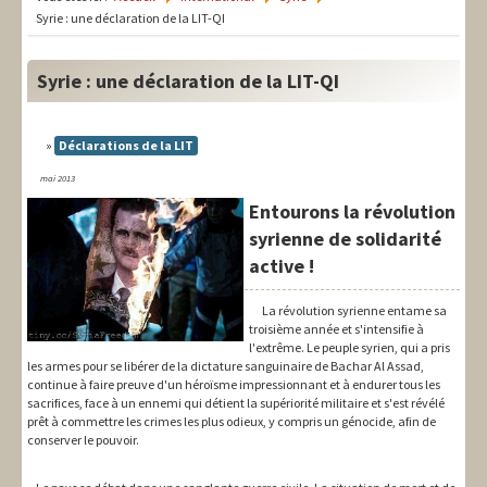
LIT-QI
Syrie : une déclaration de la LIT-QI
Théorie
Syrie : une déclaration de la LIT-QI
National
Europe
Déclarations de la LIT
mai 2013
International
Entourons la révolution
Syndical
syrienne de solidarité
active !
Social
La révolution syrienne entame sa
Thèmes
troisième année et s'intensifie à
l'extrême. Le peuple syrien, qui a pris
les armes pour se libérer de la dictature sanguinaire de Bachar Al Assad,
continue à faire preuve d'un héroïsme impressionnant et à endurer tous les
sacrifices, face à un ennemi qui détient la supériorité militaire et s'est révélé
prêt à commettre les crimes les plus odieux, y compris un génocide, afin de
conserver le pouvoir.