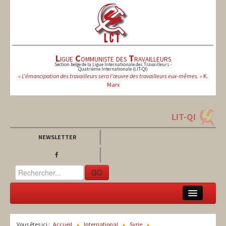
L
igue
C
ommuniste des
T
ravailleurs
Section belge de la Ligue Internationale des Travailleurs -
Quatrième Internationale (LIT-QI)
« L'émancipation des travailleurs sera l'œuvre des travailleurs eux-mêmes. »
K.
Marx
LIT-QI
NEWSLETTER
GO
LCT
Vous êtes ici :
Accueil
International
Syrie