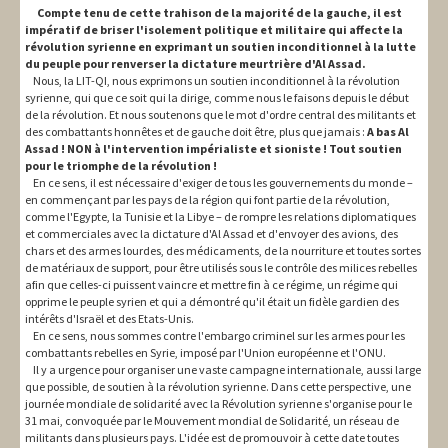
Compte tenu de cette trahison de la majorité de la gauche, il est
impératif de briser l'isolement politique et militaire qui affecte la
révolution syrienne en exprimant un soutien inconditionnel à la lutte
du peuple pour renverser la dictature meurtrière d'Al Assad.
Nous, la LIT-QI, nous exprimons un soutien inconditionnel à la révolution
syrienne, qui que ce soit qui la dirige, comme nous le faisons depuis le début
de la révolution. Et nous soutenons que le mot d'ordre central des militants et
des combattants honnêtes et de gauche doit être, plus que jamais :
A bas Al
Assad ! NON à l'intervention impérialiste et sioniste ! Tout soutien
pour le triomphe de la révolution !
En ce sens, il est nécessaire d'exiger de tous les gouvernements du monde –
en commençant par les pays de la région qui font partie de la révolution,
comme l'Egypte, la Tunisie et la Libye – de rompre les relations diplomatiques
et commerciales avec la dictature d'Al Assad et d'envoyer des avions, des
chars et des armes lourdes, des médicaments, de la nourriture et toutes sortes
de matériaux de support, pour être utilisés sous le contrôle des milices rebelles
afin que celles-ci puissent vaincre et mettre fin à ce régime, un régime qui
opprime le peuple syrien et qui a démontré qu'il était un fidèle gardien des
intérêts d'Israël et des Etats-Unis.
En ce sens, nous sommes contre l'embargo criminel sur les armes pour les
combattants rebelles en Syrie, imposé par l'Union européenne et l'ONU.
Il y a urgence pour organiser une vaste campagne internationale, aussi large
que possible, de soutien à la révolution syrienne. Dans cette perspective, une
journée mondiale de solidarité avec la Révolution syrienne s'organise pour le
31 mai, convoquée par le Mouvement mondial de Solidarité, un réseau de
militants dans plusieurs pays. L'idée est de promouvoir à cette date toutes