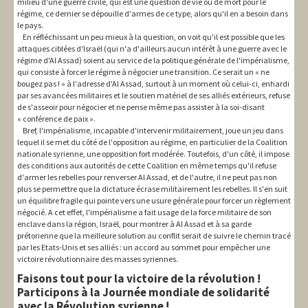
milieu d'une guerre civile, qui est une question de vie ou de mort pour le
régime, ce dernier se dépouille d'armes de ce type, alors qu'il en a besoin dans
le pays.
En réfléchissant un peu mieux à la question, on voit qu'il est possible que les
attaques ciblées d'Israël (qui n'a d'ailleurs aucun intérêt à une guerre avec le
régime d'Al Assad) soient au service de la politique générale de l'impérialisme,
qui consiste à forcer le régime à négocier une transition. Ce serait un « ne
bougez pas ! » à l'adresse d'Al Assad, surtout à un moment où celui-ci, enhardi
par ses avancées militaires et le soutien matériel de ses alliés extérieurs, refuse
de s'asseoir pour négocier et ne pense même pas assister à la soi-disant
« conférence de paix ».
Bref, l'impérialisme, incapable d'intervenir militairement, joue un jeu dans
lequel il se met du côté de l'opposition au régime, en particulier de la Coalition
nationale syrienne, une opposition fort modérée. Toutefois, d'un côté, il impose
des conditions aux autorités de cette Coalition en même temps qu'il refuse
d'armer les rebelles pour renverser Al Assad, et de l'autre, il ne peut pas non
plus se permettre que la dictature écrase militairement les rebelles. Il s'en suit
un équilibre fragile qui pointe vers une usure générale pour forcer un règlement
négocié. A cet effet, l'impérialisme a fait usage de la force militaire de son
enclave dans la région, Israël, pour montrer à Al Assad et à sa garde
prétorienne que la meilleure solution au conflit serait de suivre le chemin tracé
par les Etats-Unis et ses alliés : un accord au sommet pour empêcher une
victoire révolutionnaire des masses syriennes.
Faisons tout pour la victoire de la révolution !
Participons à la Journée mondiale de solidarité
avec la Révolution syrienne !