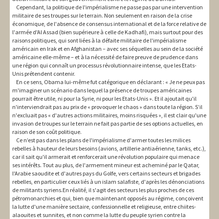
Cependant, la politique de l'impérialisme ne passe pas par une intervention
militaire de ses troupes sur le terrain. Non seulement en raison de la crise
économique, de l'absence de consensus international et de la force relative de
l'armée d'Al Assad (bien supérieure à celle de Kadhafi), mais surtout pour des
raisons politiques, qui sont liées à la défaite militaire de l'impérialisme
américain en Irak et en Afghanistan – avec ses séquelles au sein de la société
américaine elle-même – et à la nécessité de faire preuve de prudence dans
une région qui connaît un processus révolutionnaire intense, que les Etats-
Unis prétendent contenir.
En ce sens, Obama lui-même fut catégorique en déclarant : « Je ne peux pas
m'imaginer un scénario dans lequel la présence de troupes américaines
pourrait être utile, ni pour la Syrie, ni pour les Etats-Unis ». Et il ajoutait qu'il
n'interviendrait pas au prix de « provoquer le chaos » dans toute la région. S’il
n'excluait pas « d'autres actions militaires, moins risquées », il est clair qu'une
invasion de troupes sur le terrain ne fait pas partie de ses options actuelles, en
raison de son coût politique.
Ce n’est pas dans les plans de l'impérialisme d'armer toutes les milices
rebelles à hauteur de leurs besoins (avions, artillerie antiaérienne, tanks, etc.),
car il sait qu'il armerait et renforcerait une révolution populaire qui menace
ses intérêts. Tout au plus, de l'armement mineur est acheminé par le Qatar,
l'Arabie saoudite et d'autres pays du Golfe, vers certains secteurs et brigades
rebelles, en particulier ceux liés à un islam salafiste, d'après les dénonciations
de militants syriens.En réalité, il s'agit des secteurs les plus proches de ces
pétromonarchies et qui, bien que maintenant opposés au régime, conçoivent
la lutte d'une manière sectaire, confessionnelle et religieuse, entre chiites-
alaouites et sunnites, et non comme la lutte du peuple syrien contre la