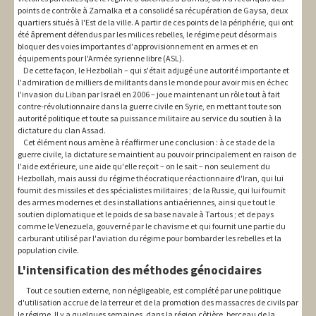
points de contrôle à Zamalka et a consolidé sa récupération de Gaysa, deux
quartiers situés à l'Est de la ville. A partir de ces points de la périphérie, qui ont
été âprement défendus par les milices rebelles, le régime peut désormais
bloquer des voies importantes d'approvisionnement en armes et en
équipements pour l'Armée syrienne libre (ASL).
De cette façon, le Hezbollah – qui s'était adjugé une autorité importante et
l'admiration de milliers de militants dans le monde pour avoir mis en échec
l'invasion du Liban par Israël en 2006 – joue maintenant un rôle tout à fait
contre-révolutionnaire dans la guerre civile en Syrie, en mettant toute son
autorité politique et toute sa puissance militaire au service du soutien à la
dictature du clan Assad.
Cet élément nous amène à réaffirmer une conclusion : à ce stade de la
guerre civile, la dictature se maintient au pouvoir principalement en raison de
l'aide extérieure, une aide qu'elle reçoit – on le sait – non seulement du
Hezbollah, mais aussi du régime théocratique réactionnaire d'Iran, qui lui
fournit des missiles et des spécialistes militaires ; de la Russie, qui lui fournit
des armes modernes et des installations antiaériennes, ainsi que tout le
soutien diplomatique et le poids de sa base navale à Tartous ; et de pays
comme le Venezuela, gouverné par le chavisme et qui fournit une partie du
carburant utilisé par l'aviation du régime pour bombarder les rebelles et la
population civile.
L'intensification des méthodes génocidaires
Tout ce soutien externe, non négligeable, est complété par une politique
d'utilisation accrue de la terreur et de la promotion des massacres de civils par
le régime. Il y a quelques semaines, dans la région côtière, berceau de la