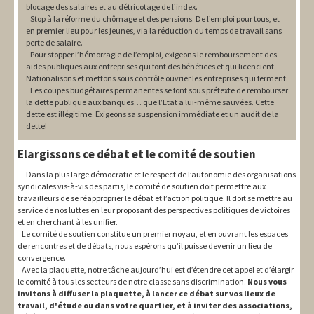
blocage des salaires et au détricotage de l’index.
Stop à la réforme du chômage et des pensions. De l’emploi pour tous, et
en premier lieu pour les jeunes, via la réduction du temps de travail sans
perte de salaire.
Pour stopper l’hémorragie de l’emploi, exigeons le remboursement des
aides publiques aux entreprises qui font des bénéfices et qui licencient.
Nationalisons et mettons sous contrôle ouvrier les entreprises qui ferment.
Les coupes budgétaires permanentes se font sous prétexte de rembourser
la dette publique aux banques… que l’Etat a lui-même sauvées. Cette
dette est illégitime. Exigeons sa suspension immédiate et un audit de la
dette!
Elargissons ce débat et le comité de soutien
Dans la plus large démocratie et le respect de l’autonomie des organisations
syndicales vis-à-vis des partis, le comité de soutien doit permettre aux
travailleurs de se réapproprier le débat et l’action politique. Il doit se mettre au
service de nos luttes en leur proposant des perspectives politiques de victoires
et en cherchant à les unifier.
Le comité de soutien constitue un premier noyau, et en ouvrant les espaces
de rencontres et de débats, nous espérons qu’il puisse devenir un lieu de
convergence.
Avec la plaquette, notre tâche aujourd’hui est d’étendre cet appel et d’élargir
le comité à tous les secteurs de notre classe sans discrimination.
Nous vous
invitons à diffuser la plaquette, à lancer ce débat sur vos lieux de
travail, d'étude ou dans votre quartier, et à inviter des associations,