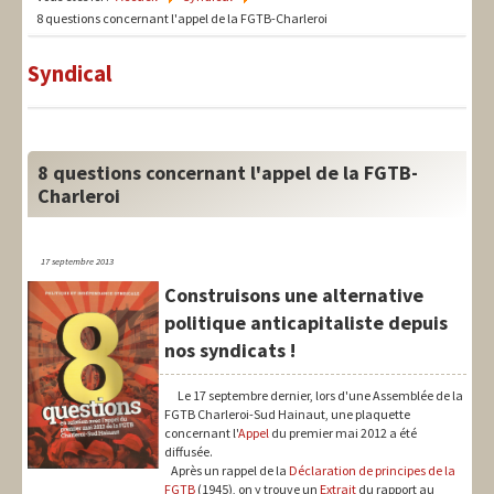
LIT-QI
8 questions concernant l'appel de la FGTB-Charleroi
Théorie
Syndical
National
Europe
8 questions concernant l'appel de la FGTB-
International
Charleroi
Syndical
17 septembre 2013
Social
Construisons une alternative
Thèmes
politique anticapitaliste depuis
nos syndicats !
Le 17 septembre dernier, lors d'une Assemblée de la
FGTB Charleroi-Sud Hainaut, une plaquette
concernant l'
Appel
du premier mai 2012 a été
diffusée.
Après un rappel de la
Déclaration de principes de la
FGTB
(1945), on y trouve un
Extrait
du rapport au