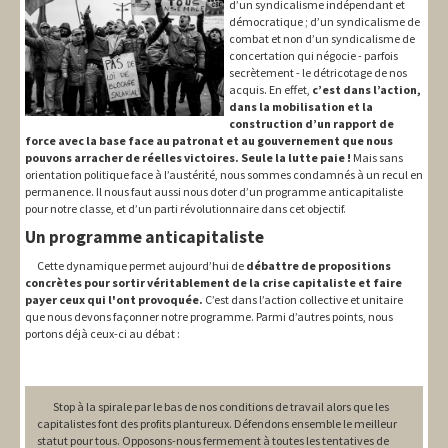
d’un syndicalisme indépendant et
démocratique ; d’un syndicalisme de
combat et non d’un syndicalisme de
concertation qui négocie - parfois
secrètement - le détricotage de nos
acquis. En effet,
c’est dans l’action,
dans la mobilisation et la
construction d’un rapport de
force avec la base face au patronat et au gouvernement que nous
pouvons arracher de réelles victoires. Seule la lutte paie !
Mais sans
orientation politique face à l’austérité, nous sommes condamnés à un recul en
permanence. Il nous faut aussi nous doter d’un programme anticapitaliste
pour notre classe, et d’un parti révolutionnaire dans cet objectif.
Un programme anticapitaliste
Cette dynamique permet aujourd’hui de
débattre de propositions
concrètes pour sortir véritablement de la crise capitaliste et faire
payer ceux qui l'ont provoquée.
C’est dans l’action collective et unitaire
que nous devons façonner notre programme. Parmi d’autres points, nous
portons déjà ceux-ci au débat :
Stop à la spirale par le bas de nos conditions de travail alors que les
capitalistes font des profits plantureux. Défendons ensemble le meilleur
statut pour tous. Opposons-nous fermement à toutes les tentatives de