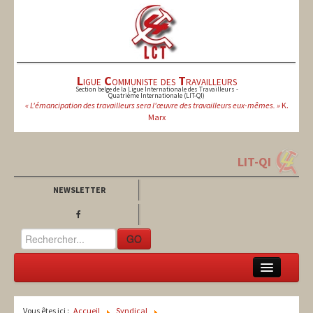
L
igue
C
ommuniste des
T
ravailleurs
Section belge de la Ligue Internationale des Travailleurs -
Quatrième Internationale (LIT-QI)
« L'émancipation des travailleurs sera l'œuvre des travailleurs eux-mêmes. »
K.
Marx
LIT-QI
NEWSLETTER
GO
LCT
Vous êtes ici :
Accueil
Syndical