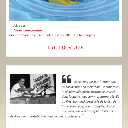
Voir aussi :
L'Union européenne :
une machine de guerre contre les travailleurs et les peuples
La LIT-QI en 2016
Je ne crois pas que le triomphe
du socialisme soit inévitable. Je crois que
le résultat dépend de la lutte de classes,
dans laquelle nous sommes immergés. Et
qu'il est donc indispensable de lutter, de
lutter avec rage, pour triompher. Parce
que nous pouvons triompher. Il n'y a pas
"
de dieu qui a préétabli que nous ne puissions le faire.