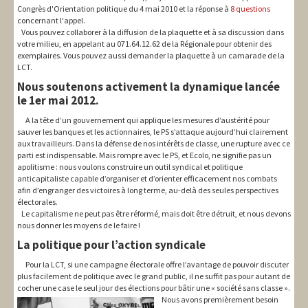
Congrès d'Orientation politique du 4 mai 2010 et la réponse à
8 questions
concernant l'appel.
Vous pouvez collaborer à la diffusion de la plaquette et à sa discussion dans
votre milieu, en appelant au 071.64.12.62 de la Régionale pour obtenir des
exemplaires. Vous pouvez aussi demander la plaquette à un camarade de la
LCT.
Nous soutenons activement la dynamique lancée
le 1er mai 2012.
A la tête d’un gouvernement qui applique les mesures d’austérité pour
sauver les banques et les actionnaires, le PS s’attaque aujourd’hui clairement
aux travailleurs. Dans la défense de nos intérêts de classe, une rupture avec ce
parti est indispensable. Mais rompre avec le PS, et Ecolo, ne signifie pas un
apolitisme : nous voulons construire un outil syndical et politique
anticapitaliste capable d’organiser et d’orienter efficacement nos combats
afin d’engranger des victoires à long terme, au-delà des seules perspectives
électorales.
Le capitalisme ne peut pas être réformé, mais doit être détruit, et nous devons
nous donner les moyens de le faire !
La politique pour l’action syndicale
Pour la LCT, si une campagne électorale offre l’avantage de pouvoir discuter
plus facilement de politique avec le grand public, il ne suffit pas pour autant de
cocher une case le seul jour des élections pour bâtir une « société sans classe ».
Nous avons premièrement besoin