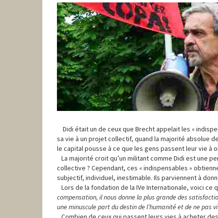
Didi était un de ceux que Brecht appelait les « indispens
sa vie à un projet collectif, quand la majorité absolue d
le capital pousse à ce que les gens passent leur vie à
La majorité croit qu’un militant comme Didi est une pe
collective ? Cependant, ces « indispensables » obtienn
subjectif, individuel, inestimable. Ils parviennent à don
Lors de la fondation de la IVe Internationale, voici ce q
compensation, il nous donne la plus grande des satisfaction
une minuscule part du destin de l’humanité et de ne pas vi
Combien de ceux qui passent leurs vies à acheter des 