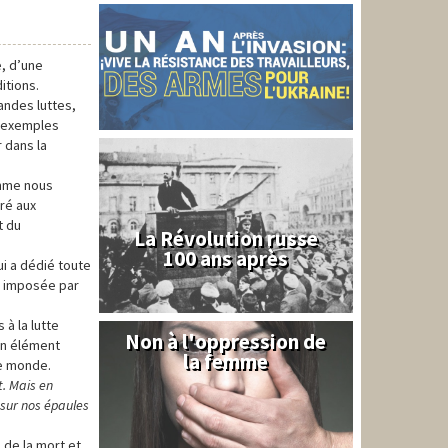
, d’une
ditions.
andes luttes,
s exemples
r dans la
omme nous
oré aux
t du
La Révolution russe
100 ans après
ui a dédié toute
te imposée par
à la lutte
Non à l'oppression de
Syrie
un élément
la femme
le monde.
t. Mais en
 sur nos épaules
 de la mort et