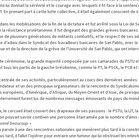
 cela lui donnait la sérénité et le courage avec lesquels il fit face à la sente
LIT. En prenant part à cette lutte collective, il était également conscient de 
dans les mobilisations de la fin de la dictature et fut arrêté sous la Loi de S
 de la résistance prolétarienne. Il fut dirigeant des grandes grèves bancaires
on de plusieurs générations de militants combatifs, et le respect de ses a
e d’adieu dans le Syndicat des travailleurs bancaires de San Pablo, avec la
ue et de la direction de la grève de l’Université de San Pablo, qui ont inter
te cérémonie, la grande majorité composée par ses camarades du PSTU et
nt tous les partis de la gauche brésilienne, comme le PT, le PSOL, le PCB e
centrale de ses activités, particulièrement au cours des dernières années. Il
fondateur et un des principaux organisateurs de la rencontre du Syndicalisme 
ts européens, d’Amérique, d’Afrique, du Moyen-Orient et d’Asie, de presqu
n enterrement furent lus de nombreux messages émouvants de pays du monde
 le cercueil était couvert des drapeaux de ses passions : le PSTU, la LIT, l
qu’on pouvait savoir combien une personne était aimée par le nombre d’amis q
s aimé beaucoup. »
la parole à une des rencontres nationales qui menèrent plus tard à la constr
 tard, il fallut l’opérer pour extraire une tumeur qui lui obstruait les intest