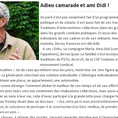
Adieu camarade et ami Didi !
Un parti n’est pas seulement fait d’un programme
politique et de statuts. Il est aussi fait de ses tra
Traditions d’interventions collectives dans les gr
dans les grands combats politiques. Et aussi de
individuels de ses cadres et de ses militants. Hie
matinée, Dirceu Travesso est décédé.
A ses côtés, sa compagne Marta. Ainsi Didi (c
l’appelions), Dirceu (pour sa famille) s’est incorp
traditions du PSTU, de la LIT, de la CSP Conlutas e
mouvement syndical.
ables ». Un de ceux qui militent tous les jours, toute leur vie. Une figure q
e sa génération cherchait une solution individuelle. L’idéologie individualis
 obtenir une place, un appartement, une automobile.
rsonne étrange. Comment dédier le meilleur de son temps et de ses efforts 
ent avec leurs vies non seulement des réalisations collectives, mais aussi 
ner un sens à leur vie, celui d’avoir participé à la grande lutte pour changer 
ue Trotsky disait dans un discours :
« Oui, notre parti nous prend entièremen
s, la conscience de participer à la construction d’un futur meilleur, de prendre
vre en vain. »
choses, à obtenir des postes, peuvent regarder derrière eux à l’approche