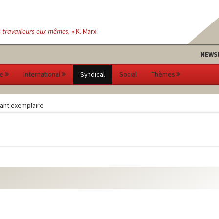
s travailleurs eux-mêmes. »
K. Marx
NEWS
e
International
Syndical
Social
Thèmes
tant exemplaire