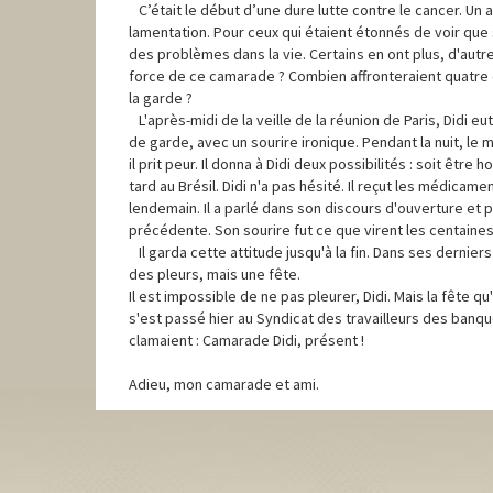
C’était le début d’une dure lutte contre le cancer. U
lamentation. Pour ceux qui étaient étonnés de voir que
des problèmes dans la vie. Certains en ont plus, d'autr
force de ce camarade ? Combien affronteraient quatre o
la garde ?
L'après-midi de la veille de la réunion de Paris, Didi eut 
de garde, avec un sourire ironique. Pendant la nuit, le 
il prit peur. Il donna à Didi deux possibilités : soit êtr
tard au Brésil. Didi n'a pas hésité. Il reçut les médicame
lendemain. Il a parlé dans son discours d'ouverture et 
précédente. Son sourire fut ce que virent les centain
Il garda cette attitude jusqu'à la fin. Dans ses derniers 
des pleurs, mais une fête.
Il est impossible de ne pas pleurer, Didi. Mais la fête qu
s'est passé hier au Syndicat des travailleurs des banq
clamaient : Camarade Didi, présent !
Adieu, mon camarade et ami.