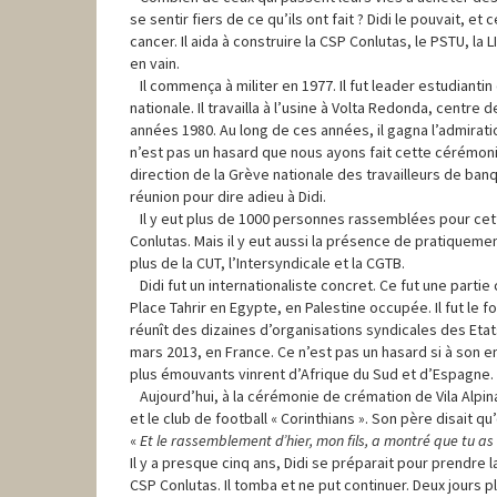
se sentir fiers de ce qu’ils ont fait ? Didi le pouvait, et
cancer. Il aida à construire la CSP Conlutas, le PSTU, la 
en vain.
Il commença à militer en 1977. Il fut leader estudiantin 
nationale. Il travailla à l’usine à Volta Redonda, centre
années 1980. Au long de ces années, il gagna l’admirati
n’est pas un hasard que nous ayons fait cette cérémoni
direction de la Grève nationale des travailleurs de banq
réunion pour dire adieu à Didi.
Il y eut plus de 1000 personnes rassemblées pour cet
Conlutas. Mais il y eut aussi la présence de pratiqueme
plus de la CUT, l’Intersyndicale et la CGTB.
Didi fut un internationaliste concret. Ce fut une partie 
Place Tahrir en Egypte, en Palestine occupée. Il fut le 
réunît des dizaines d’organisations syndicales des Eta
mars 2013, en France. Ce n’est pas un hasard si à so
plus émouvants vinrent d’Afrique du Sud et d’Espagne.
Aujourd’hui, à la cérémonie de crémation de Vila Alpina,
et le club de football « Corinthians ». Son père disait 
«
Et le rassemblement d’hier, mon fils, a montré que tu a
Il y a presque cinq ans, Didi se préparait pour prendre 
CSP Conlutas. Il tomba et ne put continuer. Deux jours plus