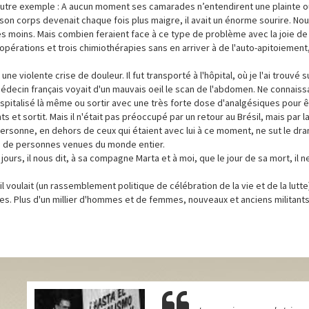
n autre exemple : A aucun moment ses camarades n’entendirent une plainte 
 son corps devenait chaque fois plus maigre, il avait un énorme sourire. No
es moins. Mais combien feraient face à ce type de problème avec la joie de 
pérations et trois chimiothérapies sans en arriver à de l'auto-apitoiement
une violente crise de douleur. Il fut transporté à l'hôpital, où je l'ai trouvé 
médecin français voyait d'un mauvais oeil le scan de l'abdomen. Ne connaiss
e hospitalisé là même ou sortir avec une très forte dose d'analgésiques pour ê
nts et sortit. Mais il n'était pas préoccupé par un retour au Brésil, mais par l
personne, en dehors de ceux qui étaient avec lui à ce moment, ne sut le dra
es de personnes venues du monde entier.
jours, il nous dit, à sa compagne Marta et à moi, que le jour de sa mort, il n
'il voulait (un rassemblement politique de célébration de la vie et de la lutte)
ues. Plus d'un millier d'hommes et de femmes, nouveaux et anciens militants