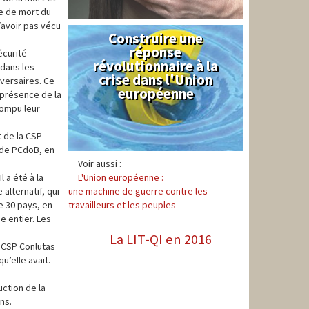
nce de mort du
n’avoir pas vécu
Construire une
Syndical
réponse
écurité
révolutionnaire à la
 dans les
crise dans l'Union
dversaires. Ce
européenne
 présence de la
rompu leur
 de la CSP
t de PCdoB, en
Voir aussi :
L'Union européenne :
 a été à la
une machine de guerre contre les
alternatif, qui
travailleurs et les peuples
e 30 pays, en
 entier. Les
La LIT-QI en 2016
a CSP Conlutas
u’elle avait.
uction de la
ins.