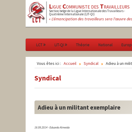
L
igue
C
ommuniste des
T
ravailleurs
Section belge de la Ligue Internationale des Travailleurs -
Quatrième Internationale (LIT-QI)
« L'émancipation des travailleurs sera l'œuvre de
LCT
LIT-QI
Théorie
National
Europ
Vous êtes ici :
Accueil
Syndical
Adieu à un mili
Syndical
Adieu à un militant exemplaire
16.09.2014 - Eduardo Almeida