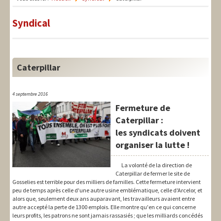
LIT-QI
Syndical
Théorie
National
Europe
Caterpillar
International
4 septembre 2016
Syndical
Fermeture de
Caterpillar :
Social
les syndicats doivent
Thèmes
organiser la lutte !
La volonté de la direction de
Caterpillar de fermer le site de
Gosselies est terrible pour des milliers de familles. Cette fermeture intervient
peu de temps après celle d'une autre usine emblématique, celle d'Arcelor, et
alors que, seulement deux ans auparavant, les travailleurs avaient entre
autre accepté la perte de 1300 emplois. Elle montre qu'en ce qui concerne
leurs profits, les patrons ne sont jamais rassasiés ; que les milliards concédés