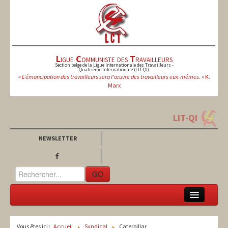
L
igue
C
ommuniste des
T
ravailleurs
Section belge de la Ligue Internationale des Travailleurs -
Quatrième Internationale (LIT-QI)
« L'émancipation des travailleurs sera l'œuvre des travailleurs eux-mêmes. »
K.
Marx
LIT-QI
NEWSLETTER
GO
LCT
Vous êtes ici :
Accueil
Syndical
Caterpillar