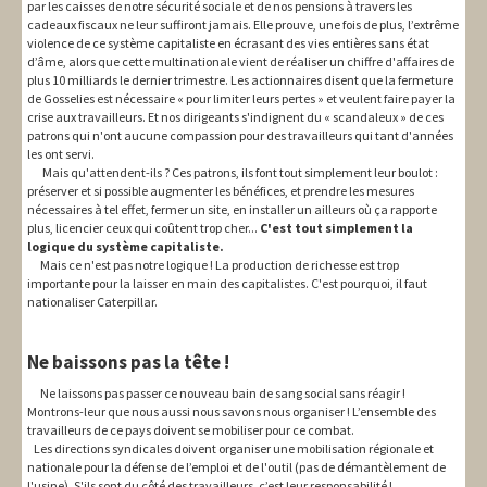
par les caisses de notre sécurité sociale et de nos pensions à travers les
cadeaux fiscaux ne leur suffiront jamais. Elle prouve, une fois de plus, l’extrême
violence de ce système capitaliste en écrasant des vies entières sans état
d’âme, alors que cette multinationale vient de réaliser un chiffre d'affaires de
plus 10 milliards le dernier trimestre. Les actionnaires disent que la fermeture
de Gosselies est nécessaire « pour limiter leurs pertes » et veulent faire payer la
crise aux travailleurs. Et nos dirigeants s'indignent du « scandaleux » de ces
patrons qui n'ont aucune compassion pour des travailleurs qui tant d'années
les ont servi.
Mais qu'attendent-ils ? Ces patrons, ils font tout simplement leur boulot :
préserver et si possible augmenter les bénéfices, et prendre les mesures
nécessaires à tel effet, fermer un site, en installer un ailleurs où ça rapporte
plus, licencier ceux qui coûtent trop cher...
C'est tout simplement la
logique du système capitaliste.
Mais ce n'est pas notre logique ! La production de richesse est trop
importante pour la laisser en main des capitalistes. C'est pourquoi, il faut
nationaliser Caterpillar.
Ne baissons pas la tête !
Ne laissons pas passer ce nouveau bain de sang social sans réagir !
Montrons-leur que nous aussi nous savons nous organiser ! L’ensemble des
travailleurs de ce pays doivent se mobiliser pour ce combat.
Les directions syndicales doivent organiser une mobilisation régionale et
nationale pour la défense de l’emploi et de l'outil (pas de démantèlement de
l'usine). S'ils sont du côté des travailleurs, c’est leur responsabilité !