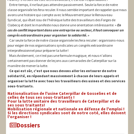
Entre-temps, il ne faut pas attendre passivement. Seule la force de notre
classe organisée les fera reculer. Il nous semble important de rappeler que nous
avons une histoire qui compte avec le Mouvement pour le Renouveau
Syndical, qui était issu de l'héroïque lutte des travailleurs des Forges de
Clabecq et dont le manifeste nous donne une orientation intéressante: «
En
cas de conflit important dans une entreprise ou secteur, il faut convoquer un
congrès extraordinaire pour organiser la solidarité. »
Car seule la force de notre classe organisée les fera reculer : organisons-nous
pour exiger de nos organisations syndicales un congrès extraordinaire
interprofessionnel pour préparer la lutte !
Mais évidement, ce n’est pas une formule magique, et nous n'allons
certainement pas donner de leçons aux camarades de Caterpillar sur la
manière de mener la lutte.
Ce qui est sûr, c'est que nous devons aller les entourer de notre
solidarité, en répondant massivement à chacun de leurs appels et
organiser la lutte avec tous les travailleurs des usines et des services
sous-traitants.
Nationalisation de l'usine Caterpillar de Gosselies et de
celles de tous ses sous-traitants !
Pour la lutte unitaire des travailleurs de Caterpillar et de
ses sous traitants!
Mobilisation régionale et nationale en défense de l'emploi !
Si les directions syndicales sont de notre coté, elles doivent
l'organiser !
Dossiers