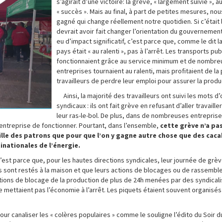
s’agirait d’une victoire: la grève, « largement suivie », a
« succès ». Mais au final, à part de petites mesures, nou
gagné qui change réellement notre quotidien. Si c’était 
devrait avoir fait changer l’orientation du gouvernement.
eu d’impact significatif, c’est parce que, comme le dit l
pays était « au ralenti », pas à l’arrêt. Les transports pub
fonctionnaient grâce au service minimum et de nombr
entreprises tournaient au ralenti, mais profitaient de la
travailleurs de perdre leur emploi pour assurer la produ
Ainsi, la majorité des travailleurs ont suivi les mots d
syndicaux : ils ont fait grève en refusant d’aller travaill
leur ras-le-bol. De plus, dans de nombreuses entrepris
entreprise de fonctionner. Pourtant, dans l’ensemble,
cette grève n’a pas
ille des patrons que pour que l’on y gagne autre chose que des cac
nationales de l’énergie.
c’est parce que, pour les hautes directions syndicales, leur journée de grè
eurs sont restés à la maison et que leurs actions de blocages ou de rassemb
 actions de blocage de la production de plus de 24h menées par des syndical
 mettaient pas l’économie à l’arrêt. Les piquets étaient souvent organisés à
ur canaliser les « colères populaires » comme le souligne l’édito du Soir d