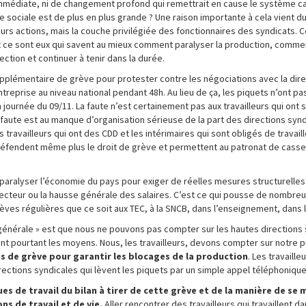
immédiate, ni de changement profond qui remettrait en cause le système cap
e sociale est de plus en plus grande ? Une raison importante à cela vient du
urs actions, mais la couche privilégiée des fonctionnaires des syndicats. Ce
nt ce sont eux qui savent au mieux comment paralyser la production, comme
ction et continuer à tenir dans la durée.
pplémentaire de grève pour protester contre les négociations avec la dire
ntreprise au niveau national pendant 48h. Au lieu de ça, les piquets n’ont p
ournée du 09/11. La faute n’est certainement pas aux travailleurs qui ont s
faute est au manque d’organisation sérieuse de la part des directions synd
travailleurs qui ont des CDD et les intérimaires qui sont obligés de travail
e défendent même plus le droit de grève et permettent au patronat de casser
e paralyser l’économie du pays pour exiger de réelles mesures structurell
 secteur ou la hausse générale des salaires. C’est ce qui pousse de nombre
rèves régulières que ce soit aux TEC, à la SNCB, dans l’enseignement, dans
 générale » est que nous ne pouvons pas compter sur les hautes directions
ont pourtant les moyens. Nous, les travailleurs, devons compter sur notre 
s de grève pour garantir les blocages de la production
. Les travaille
ctions syndicales qui lèvent les piquets par un simple appel téléphonique
es de travail du bilan à tirer de cette grève et de la manière de se 
ns de travail et de vie.
Aller rencontrer des travailleurs qui travaillent 