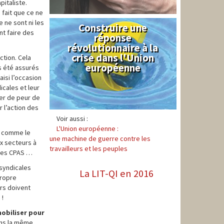
italiste.
 fait que ce ne
 ne sont ni les
Construire une
Syndical
nt faire des
réponse
révolutionnaire à la
crise dans l'Union
ction. Cela
européenne
as été assurés
aisi l’occasion
icales et leur
ler de peur de
 l’action des
Voir aussi :
L'Union européenne :
es comme le
une machine de guerre contre les
ux secteurs à
travailleurs et les peuples
 les CPAS …
 syndicales
La LIT-QI en 2016
propre
urs doivent
 !
mobiliser pour
dans la même