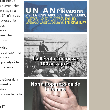
urait été un
s n’avons rien
le cas, cela
 S’il n’y a pas
a presse, le
lics
euses
 peur des
ction.
’ordre
er pour exprimer
es, des
La Révolution russe
 paralysé le
100 ans après
ahuètes en
ve générale a
Non à l'oppression de
Syrie
lement ont
la femme
istes
 la veille de la
er
u 1