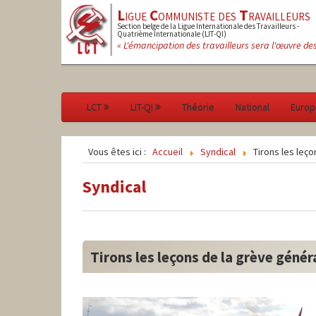
L
igue
C
ommuniste des
T
ravailleurs
Section belge de la Ligue Internationale des Travailleurs -
Quatrième Internationale (LIT-QI)
« L'émancipation des travailleurs sera l'œuvre de
LCT
LIT-QI
Théorie
National
Europ
Vous êtes ici :
Accueil
Syndical
Tirons les leço
Syndical
Tirons les leçons de la grève génér