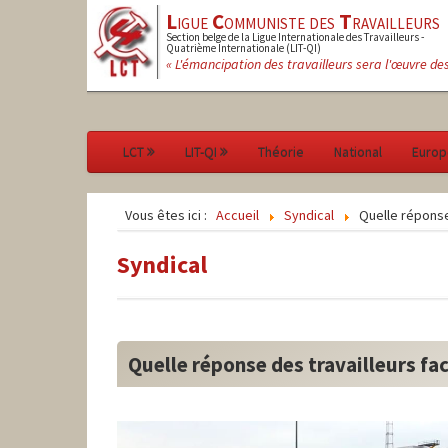
L
igue
C
ommuniste des
T
ravailleurs
Section belge de la Ligue Internationale des Travailleurs -
Quatrième Internationale (LIT-QI)
« L'émancipation des travailleurs sera l'œuvre de
LCT
LIT-QI
Théorie
National
Europ
Vous êtes ici :
Accueil
Syndical
Quelle réponse
Syndical
Quelle réponse des travailleurs fa