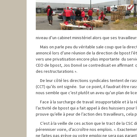
niveau d’un cabinet ministériel alors que ses travaill
Mais on parle peu du véritable sale coup que la direc
annoncé lors d’une réunion de la direction de bpost l’é
vers une privatisation encore plus importante du servic
CEO de bpost, Jos Donvil se contredisait en affirmant qu’ 
des restructurations ».
De leur côté les directions syndicales tentent de ras
(CCT) qu’ils ont signée. Sur ce point, il faudrait être ra
nous semble que c’est plutôt un aveu qu’un plan de li
Face à la surcharge de travail insupportable et à la 
l’activité de bpost qui a fait appel à des huissiers pour
prouve qu’elle à peur de l’action des travailleurs, cela p
C’est à la veille de ces action que le tract de la CS
pérenniser voire, d’accroître nos emplois. ». Exactemen
ne faites pas grève ou votre emploi ne sera pas garanti.