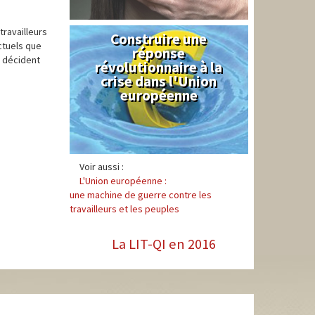
travailleurs
Construire une
Syndical
ctuels que
réponse
s décident
révolutionnaire à la
crise dans l'Union
européenne
Voir aussi :
L'Union européenne :
une machine de guerre contre les
travailleurs et les peuples
La LIT-QI en 2016