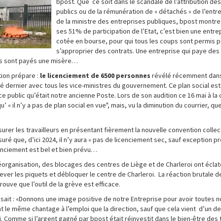
bpost. Que ce soit dans le scandale de l’attribution d
publics ou de la rémunération de « détachés » de l’entr
de la ministre des entreprises publiques, bpost montr
ses 51% de participation de l’Etat, c’est bien une entre
cotée en bourse, pour qui tous les coups sont permis 
s’approprier des contrats. Une entreprise qui paye des 
eurs sont payés une misère…
tion prépare :
le licenciement de 6500 personnes
révélé récemment dans
té dernier avec tous les vice-ministres du gouvernement. Ce plan social est
e public qu’était notre ancienne Poste. Lors de son audition ce 16 mai à la
« il n’y a pas de plan social en vue", mais, vu la diminution du courrier, que, 
surer les travailleurs en présentant fièrement la nouvelle convention collect
ssuré que, d’ici 2024, il n’y aura « pas de licenciement sec, sauf exception pr
cenciement est bel et bien prévu…
réorganisation, des blocages des centres de Liège et de Charleroi ont éclat
 lever les piquets et débloquer le centre de Charleroi. La réaction brutale de
rouve que l’outil de la grève est efficace.
C disait : «Donnons une image positive de notre Entreprise pour avoir toutes
t le même chantage à l’emploi que la direction, sauf que cela vient d’un d
 Comme si l’argent gagné par bpost était réinvestit dans le bien-être des tr