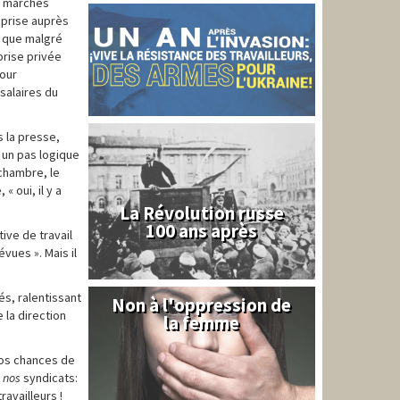
es marchés
eprise auprès
e que malgré
prise privée
pour
salaires du
 la presse,
 un pas logique
 chambre, le
« oui, il y a
La Révolution russe
100 ans après
ive de travail
évues ». Mais il
és, ralentissant
Non à l'oppression de
Syrie
 la direction
la femme
 nos chances de
e
nos
syndicats:
availleurs !