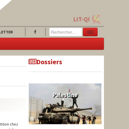
LIT-QI
GO
LETTER
Dossiers
Palestine
tition chez