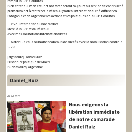
remplit la CSP-Conlutas.
Bien entendu, mon cœur et ma force seront toujours au service de continuer à
promouvoir et à renforcer le Réseau Syndical International et à diffuser en
Patagonie et en Argentine les actions et les politiques de la CSP-Conlutas.
Vive l'internationalisme ouvrier !
Merci à la CSP et au Réseau !
Avec mes salutations internationalistes
Notez : Je vous souhaite beaucoup de succès avec la mobilisation contre le
G-20.
[signature] Daniel Ruiz
Prisonnier politique de Macri
Buenos Aires, Argentine
Daniel_Ruiz
02.10.2018
Nous exigeons la
libération immédiate
de notre camarade
Daniel Ruiz