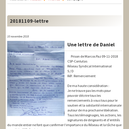
LIT-QI
Théorie
20181109-lettre
National
Europe
10 novembre 2018
Une lettre de Daniel
International
Prison de Marcos Paz 09-11-2018
Syndical
CSP-Conlutas
Réseau Syndical International
S / D
Social
Réf : Remerciement
Thèmes
De ma haute considération :
Je ne trouve pas les mots pour
pouvoir décrire tous les
remerciements à vous tous pour le
soutien et la solidarité internationale
autour de ma prochaine libération.
Tous les témoignages, les actions, les
signatures de dirigeants et d'entités
du monde entier ne font que confirmer l’importance du Réseau et la tâche que