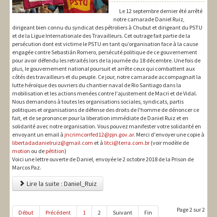
Le 12 septembre dernier été arrêté
notre camarade Daniel Ruiz,
dirigeant bien connu du syndicat des pétroliers à Chubut et dirigeant du PSTU
et de la Ligue Internationale des Travailleurs. Cet outrage fait partie de la
persécution dont est victime le PSTU en tant qu’organisation face à la cause
engagée contre Sebastián Romero, persécuté politique de ce gouvernement
pour avoir défendu les retraités lors de la journée du 18 décembre. Une fois de
plus, le gouvernement national poursuit et arrête ceux qui combattent aux
côtés des travailleurs et du peuple. Ce jour, notre camarade accompagnait la
lutte héroïque des ouvriers du chantier naval de Rio Santiago dans la
mobilisation et les actions menées contre l'ajustement de Macri et de Vidal.
Nous demandons à toutes les organisations sociales, syndicats, partis
politiques et organisations de défense des droits de l'homme de dénoncer ce
fait, et de se prononcer pour la liberation immédiate de Daniel Ruiz et en
solidarité avec notre organisation. Vous pouvez manifester votre solidarité en
envoyant un email à
jncrimcorrfed12@pjn.gov.ar
. Merci d'envoyer une copie à
libertadadanielruiz@gmail.com
et à
litci@terra.com.br
(voir modèle de
motion
ou de
pétition
)
Voici une lettre ouverte de Daniel, envoyée le 2 octobre 2018 de la Prison de
Marcos Paz.
Lire la suite : Daniel_Ruiz
Page 2 sur 2
Début
Précédent
1
2
Suivant
Fin