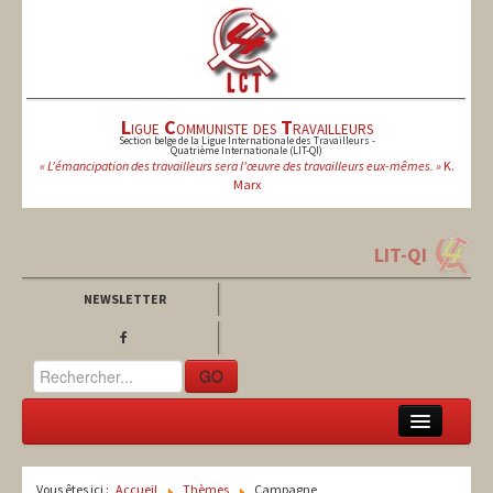
L
igue
C
ommuniste des
T
ravailleurs
Section belge de la Ligue Internationale des Travailleurs -
Quatrième Internationale (LIT-QI)
« L'émancipation des travailleurs sera l'œuvre des travailleurs eux-mêmes. »
K.
Marx
LIT-QI
NEWSLETTER
GO
LCT
Vous êtes ici :
Accueil
Thèmes
Campagne