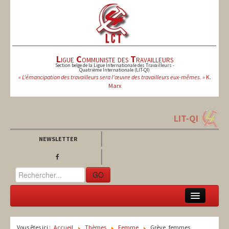
L
igue
C
ommuniste des
T
ravailleurs
Section belge de la Ligue Internationale des Travailleurs -
Quatrième Internationale (LIT-QI)
« L'émancipation des travailleurs sera l'œuvre des travailleurs eux-mêmes. »
K.
Marx
LIT-QI
NEWSLETTER
GO
LCT
Vous êtes ici :
Accueil
Thèmes
Femme
Grève_femmes