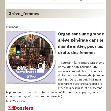
LIT-QI
Théorie
Grève_femmes
National
8 mars 2019
Europe
Organisons une grande
grève générale dans le
International
monde entier, pour les
Syndical
droits des femmes !
Social
Cette année, le 8 mars sera encore
une fois une date pour une lutte
massive et mondiale en faveur des
Thèmes
droits des travailleuses, des jeunes et
des filles. De la part de LIT-QI, nous
répondrons avec force à l'appel à la
grève pour ce jour-là, et nous ferons
la promotion de toutes les initiatives afin qu'elles soient énergiques, dans
chacun des pays où nous sommes présents.)
Lire notre
tract
Dossiers