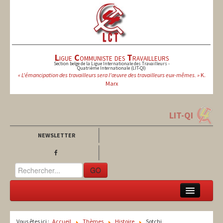
L
igue
C
ommuniste des
T
ravailleurs
Section belge de la Ligue Internationale des Travailleurs -
Quatrième Internationale (LIT-QI)
« L'émancipation des travailleurs sera l'œuvre des travailleurs eux-mêmes. »
K.
Marx
LIT-QI
NEWSLETTER
GO
LCT
Vous êtes ici :
Accueil
Thèmes
Histoire
Sotchi