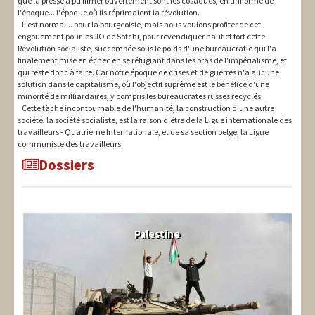
que la presse a pu filmer ouvertement sont les cosaques, en uniforme de
l'époque... l'époque où ils réprimaient la révolution.
Il est normal... pour la bourgeoisie, mais nous voulons profiter de cet
engouement pour les JO de Sotchi, pour revendiquer haut et fort cette
Révolution socialiste, succombée sous le poids d'une bureaucratie qui l'a
finalement mise en échec en se réfugiant dans les bras de l'impérialisme, et
qui reste donc à faire. Car notre époque de crises et de guerres n'a aucune
solution dans le capitalisme, où l'objectif suprême est le bénéfice d'une
minorité de milliardaires, y compris les bureaucrates russes recyclés.
Cette tâche incontournable de l'humanité, la construction d'une autre
société, la société socialiste, est la raison d'être de la Ligue internationale des
travailleurs - Quatrième Internationale, et de sa section belge, la Ligue
communiste des travailleurs.
Dossiers
Palestine