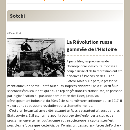
LIT-QI
Théorie
Sotchi
National
8 février 2014
Europe
La Révolution russe
gommée de l'Histoire
International
Syndical
A juste titre, les problèmes de
l'homophobie, des coûts imposés au
peuple russe et de la répression ont été
Social
dénoncés à l'occasion des JO de
Sotchi. Mais nulle part, la presse ne
Thèmes
mentionne une particularité tout aussi impressionnante : on a eu droit à un
spectacle époustouflant, qui nous a replongés dans l'histoire russe, en passant
par la glorification du passé de domination des Tsars, jusqu'au
développement industriel du 20e siècle, sans même mentionner qu'en 1917, il
y a eu dans ce pays une révolution qui a changé le monde.
C'est vrai, le capitalisme a été restauré en Russie et partout ailleurs dans les
Etats ouvriers. Et il est normal pour la bourgeoisie d'enfoncer le clou et de
proclamer ouvertement qu'aucune autre société que la capitaliste n'est
possible, ne fut-ce que, cette fois, par l'omission. Les seules « forces de l'ordre »