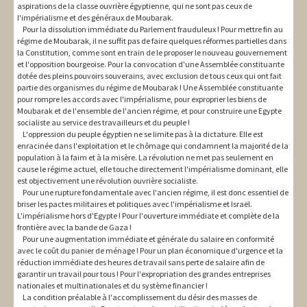
aspirations de la classe ouvrière égyptienne, qui ne sont pas ceux de
l'impérialisme et des généraux de Moubarak.
Pour la dissolution immédiate du Parlement frauduleux ! Pour mettre fin au
régime de Moubarak, il ne suffit pas de faire quelques réformes partielles dans
la Constitution, comme sont en train de le proposer le nouveau gouvernement
et l'opposition bourgeoise. Pour la convocation d'une Assemblée constituante
dotée des pleins pouvoirs souverains, avec exclusion de tous ceux qui ont fait
partie des organismes du régime de Moubarak ! Une Assemblée constituante
pour rompre les accords avec l'impérialisme, pour exproprier les biens de
Moubarak et de l'ensemble de l'ancien régime, et pour construire une Egypte
socialiste au service des travailleurs et du peuple !
L'oppression du peuple égyptien ne se limite pas à la dictature. Elle est
enracinée dans l'exploitation et le chômage qui condamnent la majorité de la
population à la faim et à la misère. La révolution ne met pas seulement en
cause le régime actuel, elle touche directement l'impérialisme dominant, elle
est objectivement une révolution ouvrière socialiste.
Pour une rupture fondamentale avec l'ancien régime, il est donc essentiel de
briser les pactes militaires et politiques avec l'impérialisme et Israël.
L'impérialisme hors d'Egypte ! Pour l'ouverture immédiate et complète de la
frontière avec la bande de Gaza !
Pour une augmentation immédiate et générale du salaire en conformité
avec le coût du panier de ménage ! Pour un plan économique d'urgence et la
réduction immédiate des heures de travail sans perte de salaire afin de
garantir un travail pour tous ! Pour l'expropriation des grandes entreprises
nationales et multinationales et du système financier !
La condition préalable à l'accomplissement du désir des masses de