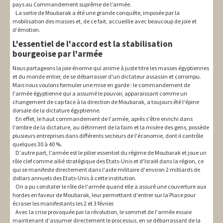
pays au Commandement suprême de l'armée.
La sortie de Moubarak a été une grande conquête, imposée par la
mobilisation des masses et, de ce fait, accueillie avec beaucoup de joie et
d'émotion.
L'essentiel de l'accord est la stabilisation
bourgeoise par l'armée
Nous partageons la joie énorme qui anime à juste titre les masses égyptiennes
et du monde entier, de se débarrasser d'un dictateur assassin et corrompu.
Mais nous voulons formuler une mise en garde : le commandement de
l'armée égyptienne qui a assumé le pouvoir, apparaissant comme un
changement de cap face à la direction de Moubarak, a toujours été l'épine
dorsale de la dictature égyptienne.
En effet, le haut commandement de l'armée, après s'être enrichi dans
l'ombre de la dictature, au détriment de la faim et la misère des gens, possède
plusieurs entreprises dans différents secteurs de l'économie, dont il contrôle
quelques 30 à 40 %.
D'autre part, l'armée est le pilier essentiel du régime de Moubarak et joue un
rôle clef comme allié stratégique des Etats-Unis et d'Israël dans la région, ce
qui se manifeste directement dans l'aide militaire d'environ 2 milliards de
dollars annuels des Etats-Unis à cette institution.
On a pu constater le rôle de l'armée quand elle a assuré une couverture aux
hordes en faveur de Moubarak, leur permettant d'entrer sur la Place pour
écraser les manifestants les 2 et 3 février.
Avec la crise provoquée par la révolution, le sommet de l'armée essaie
maintenant d'assumer directement le processus, en se débarrassant de la