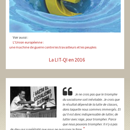
Voir aussi :
L'Union européenne :
une machine de guerre contre les travailleurs et les peuples
La LIT-QI en 2016
Je ne crois pas que le triomphe
du socialisme soit inévitable. Je crois que
le résultat dépend de la lutte de classes,
dans laquelle nous sommes immergés. Et
qu'il est donc indispensable de lutter, de
lutter avec rage, pour triompher. Parce
que nous pouvons triompher. Il n'y a pas
"
de dieu qui a préétabli que nous ne puissions le faire.