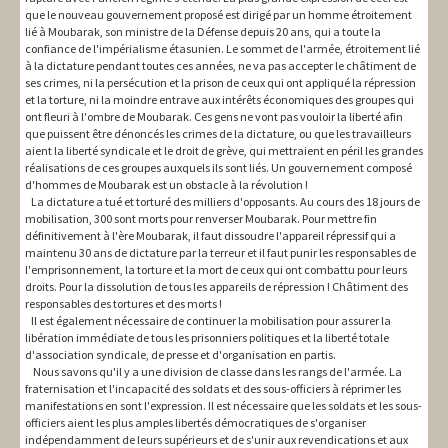
que le nouveau gouvernement proposé est dirigé par un homme étroitement
lié à Moubarak, son ministre de la Défense depuis 20 ans, qui a toute la
confiance de l'impérialisme étasunien. Le sommet de l'armée, étroitement lié
à la dictature pendant toutes ces années, ne va pas accepter le châtiment de
ses crimes, ni la persécution et la prison de ceux qui ont appliqué la répression
et la torture, ni la moindre entrave aux intérêts économiques des groupes qui
ont fleuri à l'ombre de Moubarak. Ces gens ne vont pas vouloir la liberté afin
que puissent être dénoncés les crimes de la dictature, ou que les travailleurs
aient la liberté syndicale et le droit de grève, qui mettraient en péril les grandes
réalisations de ces groupes auxquels ils sont liés. Un gouvernement composé
d'hommes de Moubarak est un obstacle à la révolution !
La dictature a tué et torturé des milliers d'opposants. Au cours des 18 jours de
mobilisation, 300 sont morts pour renverser Moubarak. Pour mettre fin
définitivement à l'ère Moubarak, il faut dissoudre l'appareil répressif qui a
maintenu 30 ans de dictature par la terreur et il faut punir les responsables de
l'emprisonnement, la torture et la mort de ceux qui ont combattu pour leurs
droits. Pour la dissolution de tous les appareils de répression ! Châtiment des
responsables des tortures et des morts !
Il est également nécessaire de continuer la mobilisation pour assurer la
libération immédiate de tous les prisonniers politiques et la liberté totale
d'association syndicale, de presse et d'organisation en partis.
Nous savons qu'il y a une division de classe dans les rangs de l'armée. La
fraternisation et l'incapacité des soldats et des sous-officiers à réprimer les
manifestations en sont l'expression. Il est nécessaire que les soldats et les sous-
officiers aient les plus amples libertés démocratiques de s'organiser
indépendamment de leurs supérieurs et de s'unir aux revendications et aux