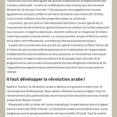
construire une nouvelle Egypte est que les mobilisations indépendantes des
masses continuent. Ce sont les mobilisations des masses qui ont renversé
Moubarak, et non pas l'armée. C'est pourquoi nous appelons les masses
égyptiennes à ne pas confier le sort de la révolution aux mains de l'armée,
mais à avoir confiance en leur propre force pour la continuer.
Les jeunes, qui ont joué un rôle extraordinaire dans l'avant-garde de ce
mouvement et ont montré un grand héroïsme en restant sur la Place pendant
tous ces jours, malgré la répression, doivent continuer à s'organiser et à faire
valoir leurs justes revendications. La classe ouvrière, en plus d'être au centre
de la lutte contre Moubarak, a montré qu'elle peut paralyser le pays.
A partir de la victoire de ceux qui ont occupé et maintenu la Place Tahrir, est
à l'ordre du jour la nécessité de promouvoir la mobilisation et l'organisation
indépendantes des travailleurs et de la jeunesse, la nécessité de convoquer
une réunion d'urgence des travailleurs et du peuple, pour discuter d'un
programme au service des masses plutôt que des dirigeants militaires et de
l'opposition bourgeoise et pour prendre le pouvoir dans leurs mains pour le
réaliser.
Il faut développer la révolution arabe !
Après la Tunisie, la révolution arabe a obtenu une grande victoire avec le
renversement de Moubarak. Nous allons l'étendre à toute la région ! Pour le
renversement des autres dictatures et monarchies réactionnaires du monde
arabe et du Moyen-Orient !
Moubarak a été un pilier de l'ordre imposé par l'impérialisme dans la région,
dont le centre est l'Etat d'Israël. La révolution arabe ne triomphera pas, aussi
longtemps que le peuple palestinien est sous la botte d'Israël. Tout le soutien