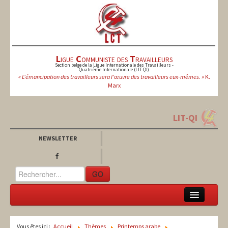
L
igue
C
ommuniste des
T
ravailleurs
Section belge de la Ligue Internationale des Travailleurs -
Quatrième Internationale (LIT-QI)
« L'émancipation des travailleurs sera l'œuvre des travailleurs eux-mêmes. »
K.
Marx
LIT-QI
NEWSLETTER
GO
LCT
Vous êtes ici :
Accueil
Thèmes
Printemps arabe