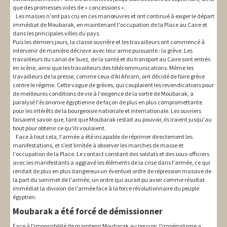
que des promesses vides de « concessions ».
Les masses n'ont pas cru en ces manœuvres et ont continué à exiger le départ
immédiat de Moubarak, en maintenant l'occupation de la Place au Caire et
dans les principales villes du pays.
Puis les derniers jours, la classe ouvrière et les travailleurs ont commencé à
intervenir de manière décisive avec leur arme puissante : la grève. Les
travailleurs du canal de Suez, de la santé et du transport au Caire sont entrés
en scène, ainsi que les travailleurs des télécommunications. Même les
travailleurs de la presse, comme ceux d'Al Ahram, ont décidé de faire grève
contre le régime. Cette vague de grèves, qui couplaient les revendications pour
de meilleures conditions de vie à l'exigence de la sortie de Moubarak, a
paralysé l'économie égyptienne de façon de plus en plus compromettante
pour les intérêts de la bourgeoisie nationale et internationale. Les ouvriers
faisaient savoir que, tant que Moubarak restait au pouvoir, ils iraient jusqu'au
bout pour obtenir ce qu'ils voulaient.
Face à tout cela, l'armée a été incapable de réprimer directement les
manifestations, et s'est limitée à observer les marches de masse et
l'occupation de la Place. Le contact constant des soldats et des sous-officiers
avec les manifestants a aggravé les éléments de la crise dans l'armée, ce qui
rendait de plus en plus dangereux un éventuel ordre de répression massive de
la part du sommet de l'armée, un ordre qui aurait pu avoir comme résultat
immédiat la division de l'armée face à la force révolutionnaire du peuple
égyptien.
Moubarak a été forcé de démissionner
Face à l'impossibilité de maintenir Moubarak au pouvoir, l'impérialisme a