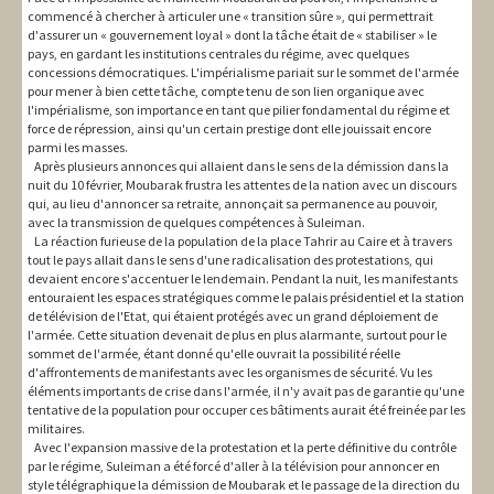
commencé à chercher à articuler une « transition sûre », qui permettrait
d'assurer un « gouvernement loyal » dont la tâche était de « stabiliser » le
pays, en gardant les institutions centrales du régime, avec quelques
concessions démocratiques. L'impérialisme pariait sur le sommet de l'armée
pour mener à bien cette tâche, compte tenu de son lien organique avec
l'impérialisme, son importance en tant que pilier fondamental du régime et
force de répression, ainsi qu'un certain prestige dont elle jouissait encore
parmi les masses.
Après plusieurs annonces qui allaient dans le sens de la démission dans la
nuit du 10 février, Moubarak frustra les attentes de la nation avec un discours
qui, au lieu d'annoncer sa retraite, annonçait sa permanence au pouvoir,
avec la transmission de quelques compétences à Suleiman.
La réaction furieuse de la population de la place Tahrir au Caire et à travers
tout le pays allait dans le sens d'une radicalisation des protestations, qui
devaient encore s'accentuer le lendemain. Pendant la nuit, les manifestants
entouraient les espaces stratégiques comme le palais présidentiel et la station
de télévision de l'Etat, qui étaient protégés avec un grand déploiement de
l'armée. Cette situation devenait de plus en plus alarmante, surtout pour le
sommet de l'armée, étant donné qu'elle ouvrait la possibilité réelle
d'affrontements de manifestants avec les organismes de sécurité. Vu les
éléments importants de crise dans l'armée, il n'y avait pas de garantie qu'une
tentative de la population pour occuper ces bâtiments aurait été freinée par les
militaires.
Avec l'expansion massive de la protestation et la perte définitive du contrôle
par le régime, Suleiman a été forcé d'aller à la télévision pour annoncer en
style télégraphique la démission de Moubarak et le passage de la direction du