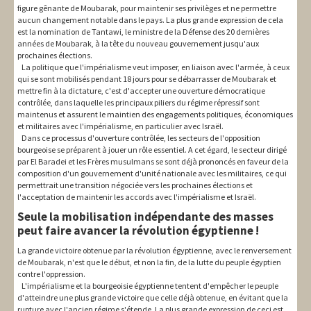
figure gênante de Moubarak, pour maintenir ses privilèges et ne permettre
aucun changement notable dans le pays. La plus grande expression de cela
est la nomination de Tantawi, le ministre de la Défense des 20 dernières
années de Moubarak, à la tête du nouveau gouvernement jusqu'aux
prochaines élections.
La politique que l'impérialisme veut imposer, en liaison avec l'armée, à ceux
qui se sont mobilisés pendant 18 jours pour se débarrasser de Moubarak et
mettre fin à la dictature, c'est d'accepter une ouverture démocratique
contrôlée, dans laquelle les principaux piliers du régime répressif sont
maintenus et assurent le maintien des engagements politiques, économiques
et militaires avec l'impérialisme, en particulier avec Israël.
Dans ce processus d'ouverture contrôlée, les secteurs de l'opposition
bourgeoise se préparent à jouer un rôle essentiel. A cet égard, le secteur dirigé
par El Baradei et les Frères musulmans se sont déjà prononcés en faveur de la
composition d'un gouvernement d'unité nationale avec les militaires, ce qui
permettrait une transition négociée vers les prochaines élections et
l'acceptation de maintenir les accords avec l'impérialisme et Israël.
Seule la mobilisation indépendante des masses
peut faire avancer la révolution égyptienne !
La grande victoire obtenue par la révolution égyptienne, avec le renversement
de Moubarak, n'est que le début, et non la fin, de la lutte du peuple égyptien
contre l'oppression.
L'impérialisme et la bourgeoisie égyptienne tentent d'empêcher le peuple
d'atteindre une plus grande victoire que celle déjà obtenue, en évitant que la
rupture avec l'ancien régime s'étende. La plus grande expression de ceci est