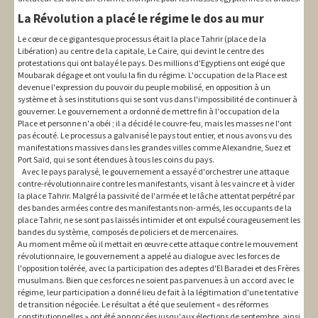
La Révolution a placé le régime le dos au mur
Le cœur de ce gigantesque processus était la place Tahrir (place de la
Libération) au centre de la capitale, Le Caire, qui devint le centre des
protestations qui ont balayé le pays. Des millions d'Egyptiens ont exigé que
Moubarak dégage et ont voulu la fin du régime. L'occupation de la Place est
devenue l'expression du pouvoir du peuple mobilisé, en opposition à un
système et à ses institutions qui se sont vus dans l'impossibilité de continuer à
gouverner. Le gouvernement a ordonné de mettre fin à l'occupation de la
Place et personne n'a obéi ; il a décidé le couvre-feu, mais les masses ne l'ont
pas écouté. Le processus a galvanisé le pays tout entier, et nous avons vu des
manifestations massives dans les grandes villes comme Alexandrie, Suez et
Port Saïd, qui se sont étendues à tous les coins du pays.
Avec le pays paralysé, le gouvernement a essayé d'orchestrer une attaque
contre-révolutionnaire contre les manifestants, visant à les vaincre et à vider
la place Tahrir. Malgré la passivité de l'armée et le lâche attentat perpétré par
des bandes armées contre des manifestants non-armés, les occupants de la
place Tahrir, ne se sont pas laissés intimider et ont expulsé courageusement les
bandes du système, composés de policiers et de mercenaires.
Au moment même où il mettait en œuvre cette attaque contre le mouvement
révolutionnaire, le gouvernement a appelé au dialogue avec les forces de
l'opposition tolérée, avec la participation des adeptes d'El Baradei et des Frères
musulmans. Bien que ces forces ne soient pas parvenues à un accord avec le
régime, leur participation a donné lieu de fait à la légitimation d'une tentative
de transition négociée. Le résultat a été que seulement « des réformes
constitutionnelles » ont été annoncées jusqu'aux élections de septembre, ainsi