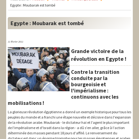
LIT-QI
Egypte : Moubarak est tombé
Théorie
Egypte : Moubarak est tombé
National
Europe
11 février 2011
Grande victoire de la
International
révolution en Egypte !
Syndical
Contre la transition
Social
conduite par la
bourgeoisie et
Thèmes
l'impérialisme :
continuons avec les
mobilisations !
La glorieuse révolution égyptienne a donné un exemple historique pour tous les
peuples du monde et a franchi une étape nouvelle et décisive dans l'expansion
de la révolution arabe. Moubarak - le dictateur haï et l'agent le plus important
de l'impérialisme et d'Israël dans la région - a dû s'en aller, grâce à l'action
déterminée des masses pendant 18 jours d'affilé. Le renversement du
dictateur est donc un énorme triomphe pour les masses égyptiennes et arabes.