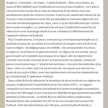
diriger la « transition » en Libye, « l'après Kadhafi ». Mais nous disons, au
risque d'être répétitif, que l'impérialisme se trouve dans le pétrin, car il devra
convaincre les masses de la Libye de désarmer et de rentrer chez eux
paisiblement après leur énorme victoire. Il devra non seulement désarmer les
masses, mais reconstruire aussi dès que possible un nouveau régime et une
nouvelle armée bourgeoises en Libye, ceux-ci ayant été détruites par l'action
des masses insurgées. La contradiction est que l'impérialisme peut face à
cette tâche avec le prestige relatif d'avoir contribué à l'effondrement de
l'appareil militaire de Kadhafi.
Pour l'impérialisme, il ne peut y avoir pire qu'une impasse prolongée sur la
question du pouvoir, au milieu d'une situation où les gens sont armés et où
toute la région - stratégique pour ses intérêts - est une poudrière. Il lui faut,
d'urgence, reconstruire un gouvernement, un régime et une armée, qui lui
garantissent une stabilité dans le pays et la région, afin de reprendre le
contrôle normal des champs et de l'acheminement du pétrole, surtout en
pleine crise économique. C'est précisément pour « discuter des destinées de la
Libye » dans ce cadre, que l'on est en train de convoquer une réunion au
Qatar et une autre à Paris, avec des représentants de tous les impérialismes
qui ont participé à l'opération militaire.
Dans cette tâche de démonter la révolution et de reconstruire un régime de
laquais, le dénommé Conseil National de Transition (CNT) - un organe
composé d'anciens ministres de Kadhafi et d'autres transfuges maintenant
de retour de l'étranger, et qui s'est donné l'épithète de gouvernement parallèle
pendant la lutte armée - se révèle être un allié des désirs impérialistes.
Mustafa Abdel Jalil, président du CNT et ancien ministre de la justice de
Kadhafi, a fait des déclarations où il dit que, une fois Kadhafi tombé, il