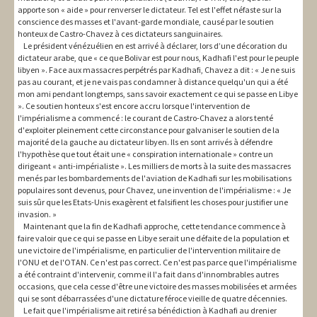
apporte son « aide » pour renverser le dictateur. Tel est l'effet néfaste sur la
conscience des masses et l'avant-garde mondiale, causé par le soutien
honteux de Castro-Chavez à ces dictateurs sanguinaires.
Le président vénézuélien en est arrivé à déclarer, lors d’une décoration du
dictateur arabe, que « ce que Bolivar est pour nous, Kadhafi l'est pour le peuple
libyen ». Face aux massacres perpétrés par Kadhafi, Chavez a dit : « Je ne suis
pas au courant, et je ne vais pas condamner à distance quelqu'un qui a été
mon ami pendant longtemps, sans savoir exactement ce qui se passe en Libye
». Ce soutien honteux s'est encore accru lorsque l'intervention de
l'impérialisme a commencé : le courant de Castro-Chavez a alors tenté
d'exploiter pleinement cette circonstance pour galvaniser le soutien de la
majorité de la gauche au dictateur libyen. Ils en sont arrivés à défendre
l'hypothèse que tout était une « conspiration internationale » contre un
dirigeant « anti-impérialiste ». Les milliers de morts à la suite des massacres
menés par les bombardements de l'aviation de Kadhafi sur les mobilisations
populaires sont devenus, pour Chavez, une invention de l'impérialisme : « Je
suis sûr que les Etats-Unis exagèrent et falsifient les choses pour justifier une
invasion. »
Maintenant que la fin de Kadhafi approche, cette tendance commence à
faire valoir que ce qui se passe en Libye serait une défaite de la population et
une victoire de l'impérialisme, en particulier de l'intervention militaire de
l'ONU et de l'OTAN. Ce n'est pas correct. Ce n'est pas parce que l'impérialisme
a été contraint d'intervenir, comme il l'a fait dans d'innombrables autres
occasions, que cela cesse d'être une victoire des masses mobilisées et armées
qui se sont débarrassées d'une dictature féroce vieille de quatre décennies.
Le fait que l'impérialisme ait retiré sa bénédiction à Kadhafi au drenier