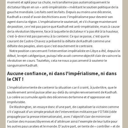
moment et opté pour sa chute, ne transforme pas automatiquement le
dictateur libyen en un « anti-impérialiste » méritant le soutien politique de la
gauche mondiale. Les faits sont les faits. Depuis au moins une décennie,
Kadhafi a cessé d'avoir des frictions avec l'impérialisme pour devenir son
agent dans la région. L'impérialisme le soutenait, et s'il change maintenant
de position, ce n'est pas parce que Kadhafi est anti-impérialiste, mais à cause
de la révolution libyenne, face à laquelle le dictateur n'a pas été à la hauteur,
c’est-à-dire n’est pas parvenu à la contenir. Ce qui se passe, c'est que le
courant de Castro-Chavez a présenté la défaite de Kadhafi comme une
défaite des peuples, alors que c’est exactement le contraire.
Notre position concernant l'intervention impérialiste en Libye a été, depuis le
début, le rejet catégorique, puisqu'elle avait comme objectif clair de vaincre la
révolution en cours. Toutefois, cela ne nous a pas amené à soutenir le
sanguinaire Kadhafi.
Aucune confiance, ni dans l'impérialisme, ni dans
le CNT !
L'impérialisme tente de contenir la situation car il craint, à juste titre, que le
soulèvement armé puisse aller au-delà du simple renversement de Kadhafi.
La colère accumulée après des décennies de famine et d'oppression est
imprévisible.
De Washington, on essaye donc d'une part, de capitaliser la victoire comme
s'il s'agissait d'un simple produit de l'intervention militaire par l'OTAN (idée
propagée par la presse internationale), avec l'objectif clair de minimiser
l'action des masses libyennes et d'atténuer ainsi l'exemple de leur lutte pour
les autres pays arabes et le monde. D'autre part, on tente de « contrôler » et de