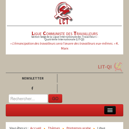
L
igue
C
ommuniste des
T
ravailleurs
Section belge de la Ligue Internationale des Travailleurs -
Quatrième Internationale (LIT-QI)
« L'émancipation des travailleurs sera l'œuvre des travailleurs eux-mêmes. »
K.
Marx
LIT-QI
NEWSLETTER
GO
LCT
Vous êtes ici :
Accueil
Thèmes
Printemps arabe
Libye