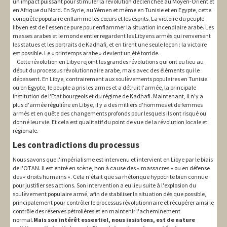
un impact puissant pour stimuler la révolution déclenchée au Moyen-Orient et
en Afrique du Nord. En Syrie, au Yémen et même en Tunisie et en Egypte, cette
conquête populaire enflamme les cœurs et les esprits. La victoire du peuple
libyen est de l'essence pure pour enflammer la situation incendiaire arabe. Les
masses arabes et le monde entier regardent les Libyens armés qui renversent
les statues et les portraits de Kadhafi, et en tirent une seule leçon : la victoire
est possible. Le « printemps arabe » devient un été torride.
Cette révolution en Libye rejoint les grandes révolutions qui ont eu lieu au
début du processus révolutionnaire arabe, mais avec des éléments qui le
dépassent. En Libye, contrairement aux soulèvements populaires en Tunisie
ou en Egypte, le peuple a pris les armes et a détruit l'armée, la principale
institution de l'Etat bourgeois et du régime de Kadhafi. Maintenant, il n'y a
plus d'armée régulière en Libye, il y a des milliers d'hommes et de femmes
armés et en quête des changements profonds pour lesquels ils ont risqué ou
donné leur vie. Et cela est qualitatif du point de vue de la révolution locale et
régionale.
Les contradictions du processus
Nous savons que l'impérialisme est intervenu et intervient en Libye par le biais
de l'OTAN. Il est entré en scène, non à cause des « massacres » ou en défense
des « droits humains ». Cela n'était que sa rhétorique hypocrite bien connue
pour justifier ses actions. Son intervention a eu lieu suite à l'explosion du
soulèvement populaire armé, afin de stabiliser la situation dès que possible,
principalement pour contrôler le processus révolutionnaire et récupérer ainsi le
contrôle des réserves pétrolières et en maintenir l'acheminement
normal.
Mais son intérêt essentiel, nous insistons, est de nature