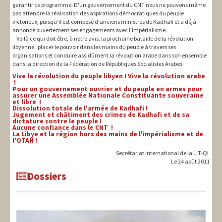
garantir ce programme. D'un gouvernement du CNT nous ne pouvons même
pas attendre la réalisation des aspirations démocratiques du peuple
victorieux, puisqu'il est composé d'anciens ministres de Kadhafi et a déjà
annoncé ouvertement ses engagements avec l'impérialisme.
Voilà ce qui doit être, à notre avis, la prochaine bataille de la révolution
libyenne : placer le pouvoir dans les mains du peuple à travers ses
organisations et conduire assidûment la révolution arabe dans son ensemble
dans la direction de la Fédération de Républiques Socialistes Arabes.
Vive la révolution du peuple libyen ! Vive la révolution arabe
!
Pour un gouvernement ouvrier et du peuple en armes pour
assurer une Assemblée Nationale Constituante souveraine
et libre !
Dissolution totale de l'armée de Kadhafi !
Jugement et châtiment des crimes de Kadhafi et de sa
dictature contre le peuple !
Aucune confiance dans le CNT !
La Libye et la région hors des mains de l'impérialisme et de
l'OTAN !
Secrétariat international de la LIT-QI
Le 24 août 2011
Dossiers