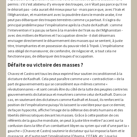
permis : s'il s'est abstenu d'y envoyer des troupes, ce n'était pas parce qu'il ne
le désirait pas - cela aurait été mieux pour lui - mais parce que, avec l'Irak et
l'Afghanistan, et maintenant avec la poudrière dans le monde arabe, il ne
peut pas débarquer des troupes terrestres comme ça partout. Il s’agira du
principal problème pour l'impérialisme après la chute de Kadhafi : comme
l'intervention n'a pas pu se faire à la manière de l'Irak ou de l'Afghanistan -
avec des milliers de Marines et l'occupation directe - il doit désormais
envisager directement le désarmement des masses qui se sentent, à juste
titre, triomphantes et en possession du pouvoir réel à Tripoli. L'impérialisme
sera obligé de manœuvrer, de confondre, de négocier et, si tout cela ne
fonctionne pas, de débarquer des troupes d'occupation.
Défaite ou victoire des masses ?
Chavez et Castro ont tous les deux exprimé leur soutien inconditionnel à la
dictature de Kadhafi. Cela peut paraître comme une « contradiction » de la
part de gouvernements qui se considèrent eux-mêmes comme «
révolutionnaires » et sont censés être du côté de la lutte des peuples contre les
gouvernements dictatoriaux et meurtriers comme celui de Kadhafi. Dans ce
cas, en soutenant des dictateurs comme Kadhafi et Assad, ils renforcent la
position de l'impérialisme puisqu'ils laissent la voie libre pour que ce dernier,
de façon hypocrite, affiche l'image de la défense des droits humains et des
libertés démocratiques devant les masses. Grâce à cette position de ces
référents de la gauche mondiale, on peut à juste titre mettre l'accent sur la
confusion dans la tête d'un combattant libyen ou syrien qui voit d'une part la «
gauche » (Chavez et Castro) soutenir le dictateur qui lui impose la faim et le
massacre, et d'autre part l'impérialisme (Obama, l'OTAN, etc.) que lui