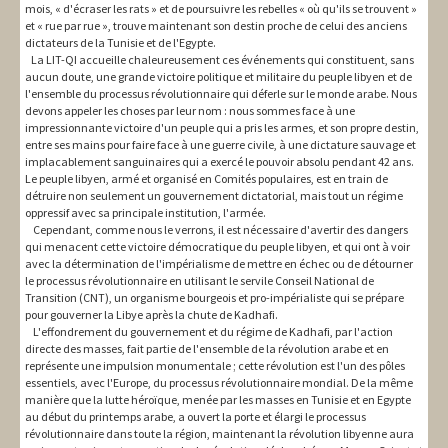
mois, « d'écraser les rats » et de poursuivre les rebelles « où qu'ils se trouvent »
et « rue par rue », trouve maintenant son destin proche de celui des anciens
dictateurs de la Tunisie et de l'Egypte.
La LIT-QI accueille chaleureusement ces événements qui constituent, sans
aucun doute, une grande victoire politique et militaire du peuple libyen et de
l'ensemble du processus révolutionnaire qui déferle sur le monde arabe. Nous
devons appeler les choses par leur nom : nous sommes face à une
impressionnante victoire d'un peuple qui a pris les armes, et son propre destin,
entre ses mains pour faire face à une guerre civile, à une dictature sauvage et
implacablement sanguinaires qui a exercé le pouvoir absolu pendant 42 ans.
Le peuple libyen, armé et organisé en Comités populaires, est en train de
détruire non seulement un gouvernement dictatorial, mais tout un régime
oppressif avec sa principale institution, l'armée.
Cependant, comme nous le verrons, il est nécessaire d'avertir des dangers
qui menacent cette victoire démocratique du peuple libyen, et qui ont à voir
avec la détermination de l'impérialisme de mettre en échec ou de détourner
le processus révolutionnaire en utilisant le servile Conseil National de
Transition (CNT), un organisme bourgeois et pro-impérialiste qui se prépare
pour gouverner la Libye après la chute de Kadhafi.
L'effondrement du gouvernement et du régime de Kadhafi, par l'action
directe des masses, fait partie de l'ensemble de la révolution arabe et en
représente une impulsion monumentale ; cette révolution est l'un des pôles
essentiels, avec l'Europe, du processus révolutionnaire mondial. De la même
manière que la lutte héroïque, menée par les masses en Tunisie et en Egypte
au début du printemps arabe, a ouvert la porte et élargi le processus
révolutionnaire dans toute la région, maintenant la révolution libyenne aura