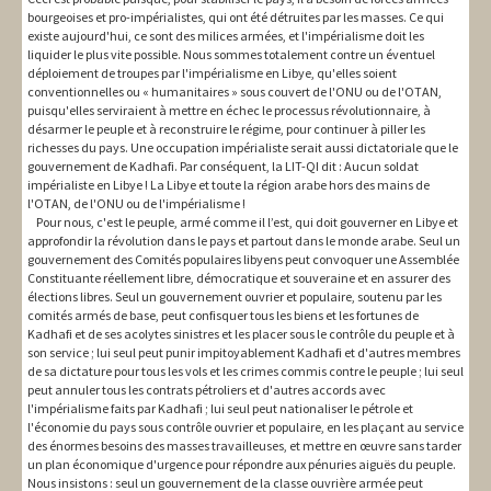
bourgeoises et pro-impérialistes, qui ont été détruites par les masses. Ce qui
existe aujourd'hui, ce sont des milices armées, et l'impérialisme doit les
liquider le plus vite possible. Nous sommes totalement contre un éventuel
déploiement de troupes par l'impérialisme en Libye, qu'elles soient
conventionnelles ou « humanitaires » sous couvert de l'ONU ou de l'OTAN,
puisqu'elles serviraient à mettre en échec le processus révolutionnaire, à
désarmer le peuple et à reconstruire le régime, pour continuer à piller les
richesses du pays. Une occupation impérialiste serait aussi dictatoriale que le
gouvernement de Kadhafi. Par conséquent, la LIT-QI dit : Aucun soldat
impérialiste en Libye ! La Libye et toute la région arabe hors des mains de
l'OTAN, de l'ONU ou de l'impérialisme !
Pour nous, c'est le peuple, armé comme il l’est, qui doit gouverner en Libye et
approfondir la révolution dans le pays et partout dans le monde arabe. Seul un
gouvernement des Comités populaires libyens peut convoquer une Assemblée
Constituante réellement libre, démocratique et souveraine et en assurer des
élections libres. Seul un gouvernement ouvrier et populaire, soutenu par les
comités armés de base, peut confisquer tous les biens et les fortunes de
Kadhafi et de ses acolytes sinistres et les placer sous le contrôle du peuple et à
son service ; lui seul peut punir impitoyablement Kadhafi et d'autres membres
de sa dictature pour tous les vols et les crimes commis contre le peuple ; lui seul
peut annuler tous les contrats pétroliers et d'autres accords avec
l'impérialisme faits par Kadhafi ; lui seul peut nationaliser le pétrole et
l'économie du pays sous contrôle ouvrier et populaire, en les plaçant au service
des énormes besoins des masses travailleuses, et mettre en œuvre sans tarder
un plan économique d'urgence pour répondre aux pénuries aiguës du peuple.
Nous insistons : seul un gouvernement de la classe ouvrière armée peut