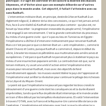
politique : il s'agit de contrôler et de vaincre la montée des masses
libyennes, et d'éviter ainsi que son exemple déborde sur d'autres
pays dans le monde arabe. Cet objectif, il fallait l’atteindre avec ou
sans Kadhafi.
L'intervention militaire était, en principe, destinée à forcer Kadhafi à un
règlement négocié, à obtenir de lui des concessions, ce qui n'est jamais arrivé.
Puis, face à une réalité où Kadhafi ne pouvait plus contenir - qui plus est, ne
faisait qu'exacerber - la progression inexorable du peuple armé, l'impérialisme
s'est engagé à son renversement. C'est la grande contradiction du processus.
Au milieu d'une guerre civile - qui n'a pas eu lieu en Tunisie ou en Egypte -
l'impérialisme a été forcé d'intervenir militairement pour renverser Kadhafi.
Mais ce n'est pas parce que ce dernier était un « anti-impérialiste », comme le
disent Chavez et Castro, puisque Kadhafi a commencé, depuis le début du
siècle, à brader les ressources pétrolières aux multinationales américaines et
européennes. C'est parce que Kadhafi ne parvenait plus à stabiliser le pays au
milieu d'une insurrection populaire armée. La contradiction est que, sur le
terrain militaire, il y avait une unité d'action entre l'impérialisme et les
masses pour renverser Kadhafi, mais avec des objectifs de fond
diamétralement opposés : les masses veulent libérer le pays de l'oppression et
l'impérialisme veut arrêter la révolution pour continuer le pillage des richesses
de la Libye et du Moyen-Orient.
Le point est que l'impérialisme ne pouvait pas regarder les bras croisés le
déroulement d'une guerre civile dont les conséquences et la durée étaient
imprévisibles, tandis que le flux de pétrole était interrompu et le monde arabe
en train d'être détruit par les tempêtes révolutionnaires. Et voilà l'intervention
à travers l'OTAN, avec la France et le Royaume-Uni comme tête de lance de
l'opération. L'impérialisme est intervenu avec tout ce que la situation lui a