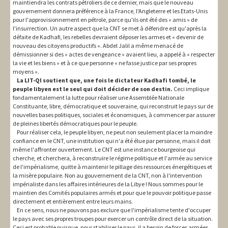
maintiendra les contrats pétroliers de ce dernier, mais que le nouveau
gouvernement donnera préférence à la France, l'Angleterre et les Etats-Unis
pour l'approvisionnement en pétrole, parce qu'ils ont été des « amis » de
l'insurrection. Un autre aspect que la CNT se met à défendre est qu'après la
défaite de Kadhafi, les rebelles devraient déposer les armes et « devenir de
nouveau des citoyens productifs ». Abdel Jalil a même menacé de
démissionner si des « actes de vengeance » avaient lieu, a appelé à « respecter
la vie et les biens » et à ce que personne « ne fasse justice par ses propres
moyens ».
La LIT-QI soutient que, une fois le dictateur Kadhafi tombé, le
peuple libyen est le seul qui doit décider de son destin.
Ceci implique
fondamentalement la lutte pour réaliser une Assemblée Nationale
Constituante, libre, démocratique et souveraine, qui reconstruit le pays sur de
nouvelles bases politiques, sociales et économiques, à commencer par assurer
de pleines libertés démocratiques pour le peuple.
Pour réaliser cela, le peuple libyen, ne peut non seulement placer la moindre
confiance en le CNT, une institution qui n'a été élue par personne, mais il doit
même l'affronter ouvertement. Le CNT est une instance bourgeoise qui
cherche, et cherchera, à reconstruire le régime politique et l'armée au service
de l'impérialisme, quitte à maintenir le pillage des ressources énergétiques et
la misère populaire. Non au gouvernement de la CNT, non à l'intervention
impérialiste dans les affaires intérieures de la Libye ! Nous sommes pour le
maintien des Comités populaires armés et pour que le pouvoir politique passe
directement et entièrement entre leurs mains.
En ce sens, nous ne pouvons pas exclure que l'impérialisme tente d'occuper
le pays avec ses propres troupes pour exercer un contrôle direct de la situation.
Ceci est probable puisque, pour stabiliser le pays, il a besoin de forces armées