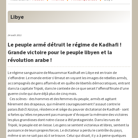
LIT-QI
Théorie
Libye
National
24 août 2011
Europe
Le peuple armé détruit le régime de Kadhafi !
Grande victoire pour le peuple libyen et la
International
révolution arabe !
Syndical
Le régime sanguinaire de Mouammar Kadhafi en Libye est en train de
Social
s'effondrer. Le monde entier s'émeut en voyant les images de rebelles armés,
accompagnés de gens affamés et en quête de libertés démocratiques, entrant
dans la capitale Tripoli, dans le contexte de ce que serait l'offensif finale d'une
Thèmes
guerre civile qui dure déjà plus de cinq mois.
Ces scènes - des hommes et des femmes du peuple, armés et agitant
fièrement des drapeaux, qui mènent courageusement l'assaut contre le
palais
Bab El Aziziya
, résidence et siège du pouvoir dictatorial de Kadhafi - sont
si fortes qu'elles ne peuvent pas manquer d'évoquer la mémoire des victoires
les plus grandioses dont notre classe a été protagoniste. Dans les rues de
Tripoli, le peuple est en liesse. Les gens se sentent victorieux et libres, sentent la
puissance de leurs propres forces. Le dictateur a perdu le contrôle du pays,
même si on ne sait pas où il se trouve. Celui qui disait, il y a à peine quelques