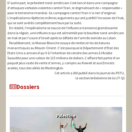
D'autre part, le président nord-américain s'est lancé dans une campagne
d'attaques verbales violentes contre l'Iran, le stigmatisant de « responsable »
pour le terrorisme mondial. Sa campagne contre l'Iran n'a rien d'original.
L'impérialisme répète les mêmes arguments qui ont justifié l'invasion de l'Irak,
qui se sont avérés complètement faux par la suite.
En réalité, l'impérialisme se soucie de l'influence iranienne grandissante
dans la région, une influence qui est alimentée par le bourbier nord-américain
en Irak et par l'usure d'Israël après la défaite de l'armée sioniste au Liban.
Parallèlement, la Maison Blanche essaye de renforcer les dictatures
monarchiques au Moyen-Orient. C'est pourquoi le Département d'Etat des
Etats-Unis a annoncé qu'il à l’intention de vendre des armes à l'Arabie
Saoudite pour une valeur de 123 millions de dollars. L'affaire fait partie d'un
paquet plus vaste de vente d'armes, y compris au Koweït et aux Emirats
arabes, tous des alliés de Washington.
Cet article a été publié dans le journal du PSTU,
la section brésilienne de la LIT-QI
Dossiers
Palestine