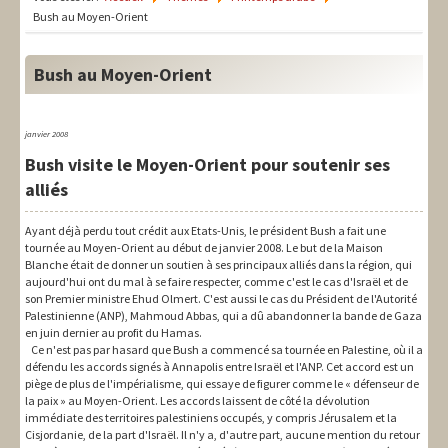
LIT-QI
Bush au Moyen-Orient
Théorie
Bush au Moyen-Orient
National
Europe
janvier 2008
Bush visite le Moyen-Orient pour soutenir ses
International
alliés
Syndical
Ayant déjà perdu tout crédit aux Etats-Unis, le président Bush a fait une
Social
tournée au Moyen-Orient au début de janvier 2008. Le but de la Maison
Blanche était de donner un soutien à ses principaux alliés dans la région, qui
aujourd'hui ont du mal à se faire respecter, comme c'est le cas d'Israël et de
Thèmes
son Premier ministre Ehud Olmert. C'est aussi le cas du Président de l'Autorité
Palestinienne (ANP), Mahmoud Abbas, qui a dû abandonner la bande de Gaza
en juin dernier au profit du Hamas.
Ce n'est pas par hasard que Bush a commencé sa tournée en Palestine, où il a
défendu les accords signés à Annapolis entre Israël et l'ANP. Cet accord est un
piège de plus de l'impérialisme, qui essaye de figurer comme le « défenseur de
la paix » au Moyen-Orient. Les accords laissent de côté la dévolution
immédiate des territoires palestiniens occupés, y compris Jérusalem et la
Cisjordanie, de la part d'Israël. Il n'y a, d'autre part, aucune mention du retour