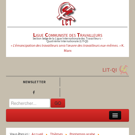
L
igue
C
ommuniste des
T
ravailleurs
Section belge de la Ligue Internationale des Travailleurs -
Quatrième Internationale (LIT-QI)
« L'émancipation des travailleurs sera l'œuvre des travailleurs eux-mêmes. »
K.
Marx
LIT-QI
NEWSLETTER
GO
LCT
Vous êtes ici :
Accueil
Thèmes
Printemps arabe