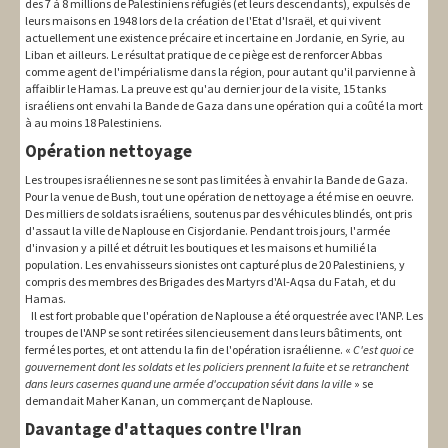
des 7 à 8 millions de Palestiniens réfugiés (et leurs descendants), expulsés de
leurs maisons en 1948 lors de la création de l'Etat d'Israël, et qui vivent
actuellement une existence précaire et incertaine en Jordanie, en Syrie, au
Liban et ailleurs. Le résultat pratique de ce piège est de renforcer Abbas
comme agent de l'impérialisme dans la région, pour autant qu'il parvienne à
affaiblir le Hamas. La preuve est qu'au dernier jour de la visite, 15 tanks
israéliens ont envahi la Bande de Gaza dans une opération qui a coûté la mort
à au moins 18 Palestiniens.
Opération nettoyage
Les troupes israéliennes ne se sont pas limitées à envahir la Bande de Gaza.
Pour la venue de Bush, tout une opération de nettoyage a été mise en oeuvre.
Des milliers de soldats israéliens, soutenus par des véhicules blindés, ont pris
d'assaut la ville de Naplouse en Cisjordanie. Pendant trois jours, l'armée
d'invasion y a pillé et détruit les boutiques et les maisons et humilié la
population. Les envahisseurs sionistes ont capturé plus de 20 Palestiniens, y
compris des membres des Brigades des Martyrs d'Al-Aqsa du Fatah, et du
Hamas.
Il est fort probable que l'opération de Naplouse a été orquestrée avec l'ANP. Les
troupes de l'ANP se sont retirées silencieusement dans leurs bâtiments, ont
fermé les portes, et ont attendu la fin de l'opération israélienne. «
C'est quoi ce
gouvernement dont les soldats et les policiers prennent la fuite et se retranchent
dans leurs casernes quand une armée d'occupation sévit dans la ville
» se
demandait Maher Kanan, un commerçant de Naplouse.
Davantage d'attaques contre l'Iran