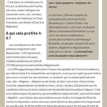
C’est dans ce contexte que, le
Les « sans-papiers » toujours en
6 mars, le directeur de Frontex
lutte !
est venu visiter l’aéroport de
Zaventem avec Jan Jambon,
Le 1er mars, 200 sans-papiers et
ministre de l’Intérieur, et Theo
sympathisants ont marché de
Francken, secrétaire d’Etat à la
Bruxelles au « Centre 127bis » de
Migration.
Steenokkerzeel. Le 22 mars, ils étaient
500 au Centre fermé de Vottem. Le 1er
A qui cela profite-t-
avril, lors de la manifestation
il ?
syndicale à la Place Luxembourg à
Bruxelles, un groupe compact de sans-
Les conséquences de cette
papiers, exigeant la régularisation,
politique migratoire sont
arborait un calicot : «
Le travail nous
éloquentes : 3 072 personnes
unit, les papiers nous séparent
»
sont mortes dans les eaux
méditerranéennes en 2014 et
274 000 personnes sont entrées illégalement.
Ce chiffre gigantesque démontre l’hypocrisie ignoble de l’Union Européenne,
qui refuse l’asile à la majorité de ces migrants, mais qui accepte quand même
que ceux-ci vivent sur son territoire, à condition qu'ils restent précisément
cela, des « illégaux », dépourvus de droits, et donc une main-d’œuvre bon
marché, exploitable et corvéable à merci, et qui, de plus, fait pression sur les
conditions de travail et les salaires de l’ensemble des travailleurs légaux. C'est
une aubaine pour les patrons, qui en profitent copieusement, souvent en toute
« légalité », par le biais des sous-traitances en chaîne. A charge de l'Etat de
mener la répression contre ceux qui osent réclamer des papiers et s'organisent
en vue de cela, et de les enfermer dans des prisons qui n'en ont pas le nom et