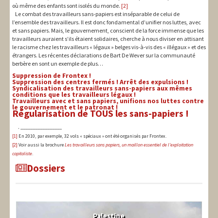
où même des enfants sont isolés du monde.
[2]
Le combat des travailleurs sans-papiers est inséparable de celui de
l’ensemble des travailleurs. Il est donc fondamental d’unifier nos luttes, avec
et sans papiers. Mais, le gouvernement, conscient de la force immense que les
travailleurs auraient s’ils étaient solidaires, cherche à nous diviser en attisant
le racisme chez les travailleurs « légaux » belges vis-à-vis des « illégaux » et des
étrangers. Les récentes déclarations de Bart De Wever sur la communauté
berbère en sont un exemple de plus…
Suppression de Frontex !
Suppression des centres fermés ! Arrêt des expulsions !
Syndicalisation des travailleurs sans-papiers aux mêmes
conditions que les travailleurs légaux !
Travailleurs avec et sans papiers, unifions nos luttes contre
le gouvernement et le patronat !
Régularisation de TOUS les sans-papiers !
.
_________________
[1]
En 2010, par exemple, 32 vols « spéciaux » ont été organisés par Frontex.
[2]
Voir aussi la brochure
Les travailleurs sans papiers, un maillon essentiel de l’exploitation
capitaliste
.
Dossiers
Palestine