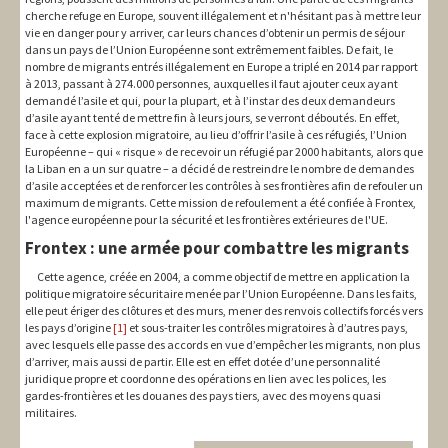
cherche refuge en Europe, souvent illégalement et n'hésitant pas à mettre leur
vie en danger pour y arriver, car leurs chances d’obtenir un permis de séjour
dans un pays de l’Union Européenne sont extrêmement faibles. De fait, le
nombre de migrants entrés illégalement en Europe a triplé en 2014 par rapport
à 2013, passant à 274.000 personnes, auxquelles il faut ajouter ceux ayant
demandé l’asile et qui, pour la plupart, et à l’instar des deux demandeurs
d’asile ayant tenté de mettre fin à leurs jours, se verront déboutés. En effet,
face à cette explosion migratoire, au lieu d’offrir l’asile à ces réfugiés, l’Union
Européenne – qui « risque » de recevoir un réfugié par 2000 habitants, alors que
la Liban en a un sur quatre – a décidé de restreindre le nombre de demandes
d’asile acceptées et de renforcer les contrôles à ses frontières afin de refouler un
maximum de migrants. Cette mission de refoulement a été confiée à Frontex,
l'agence européenne pour la sécurité et les frontières extérieures de l'UE.
Frontex : une armée pour combattre les migrants
Cette agence, créée en 2004, a comme objectif de mettre en application la
politique migratoire sécuritaire menée par l’Union Européenne. Dans les faits,
elle peut ériger des clôtures et des murs, mener des renvois collectifs forcés vers
les pays d’origine
[1]
et sous-traiter les contrôles migratoires à d’autres pays,
avec lesquels elle passe des accords en vue d’empêcher les migrants, non plus
d’arriver, mais aussi de partir. Elle est en effet dotée d’une personnalité
juridique propre et coordonne des opérations en lien avec les polices, les
gardes-frontières et les douanes des pays tiers, avec des moyens quasi
militaires.