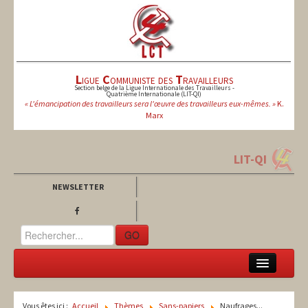
L
igue
C
ommuniste des
T
ravailleurs
Section belge de la Ligue Internationale des Travailleurs -
Quatrième Internationale (LIT-QI)
« L'émancipation des travailleurs sera l'œuvre des travailleurs eux-mêmes. »
K.
Marx
LIT-QI
NEWSLETTER
GO
LCT
Vous êtes ici :
Accueil
Thèmes
Sans-papiers
Naufrages...