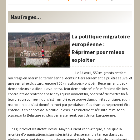
LIT-QI
Théorie
Naufrages...
National
La politique migratoire
Europe
européenne :
Réprimer pour mieux
International
exploiter
Syndical
Le 14 avril, 550 migrants ont fait
Social
naufrage en mer méditerranéenne, dont un tiers seulement a pu être sauvé, et
une semaine plus tard, encore 700 « naufragés » ont péri. Récemment, deux
demandeurs d’asile qui avaient vu leur demande refusée et étaient dès lors
Thèmes
contraints de rentrer dans le pays qu’ils avaient fui, ont tenté de mettre fin à
leur vie : un guinéen, qui s’est immolé et se trouve dans un état critique, et un
marocain, qui s’est donné la mort par pendaison. Ces drames ne peuvent être
entendus en dehors de la politique d’asile restrictive et sécuritaire mise en
place par la Belgique et, plus généralement, par l’Union Européenne.
Les guerres et les dictatures au Moyen-Orient et en Afrique, ainsi que la
montée d’organisations islamistes intégristes semant la terreur dans ces
régions, poussent des millions de personnes à fuir. Une partie de ces migrants