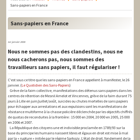
LIT-QI
Sans-papiers en France
Théorie
Sans-papiers en France
National
Europe
1er janvier 2008
Nous ne sommes pas des clandestins, nous ne
International
nous cacherons pas, nous sommes des
Syndical
travailleurs sans papiers, il faut régulariser !
Social
C'est sous ce titre que les sans-papiers en France appellent à manifester, le 26
janvier. (
Le Quotidien des Sans-Papiers
)
Thèmes
Grève de la faim collective, manifestations des détenus sans papiers dans les
centres de rétention de Mesnil Amelot et Vincennes, grève de la faim durant 75
jours à Lille en juin/juillet/août, suicides ou chutes mortelles de sans papiers
pour échapper aux arrestations et aux expulsions sont les manifestations de
résistance multiforme à la chasse policière déclenchée par les objectifs chiffrés
de quotas de reconduites à la frontière : 15 000 en 2004, 20 000 en 2005, 25 000
en 2006 et 2007.
La République des citoyens une et indivisible proclamée en 1789/93 sur la
base du principe les humains naissent libres et égaux en droit est mise à mal
par la « rupture » initiée par le régime Sarkozy. L’état de droit, fondement de la