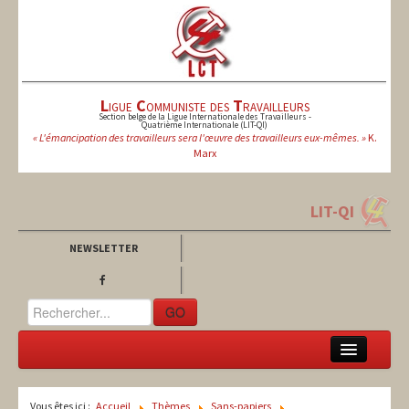
L
igue
C
ommuniste des
T
ravailleurs
Section belge de la Ligue Internationale des Travailleurs -
Quatrième Internationale (LIT-QI)
« L'émancipation des travailleurs sera l'œuvre des travailleurs eux-mêmes. »
K.
Marx
LIT-QI
NEWSLETTER
GO
LCT
Vous êtes ici :
Accueil
Thèmes
Sans-papiers