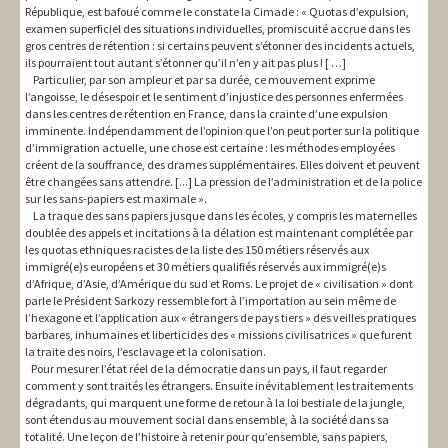
République, est bafoué comme le constate la Cimade : « Quotas d’expulsion,
examen superficiel des situations individuelles, promiscuité accrue dans les
gros centres de rétention : si certains peuvent s’étonner des incidents actuels,
ils pourraient tout autant s’étonner qu’il n’en y ait pas plus ! [ …]
Particulier, par son ampleur et par sa durée, ce mouvement exprime
l’angoisse, le désespoir et le sentiment d’injustice des personnes enfermées
dans les centres de rétention en France, dans la crainte d’une expulsion
imminente. Indépendamment de l’opinion que l’on peut porter sur la politique
d’immigration actuelle, une chose est certaine : les méthodes employées
créent de la souffrance, des drames supplémentaires. Elles doivent et peuvent
être changées sans attendre. [...] La pression de l’administration et de la police
sur les sans-papiers est maximale ».
La traque des sans papiers jusque dans les écoles, y compris les maternelles
doublée des appels et incitations à la délation est maintenant complétée par
les quotas ethniques racistes de la liste des 150 métiers réservés aux
immigré(e)s européens et 30 métiers qualifiés réservés aux immigré(e)s
d’Afrique, d’Asie, d’Amérique du sud et Roms. Le projet de « civilisation » dont
parle le Président Sarkozy ressemble fort à l’importation au sein même de
l’hexagone et l’application aux « étrangers de pays tiers » des veilles pratiques
barbares, inhumaines et liberticides des « missions civilisatrices » que furent
la traite des noirs, l’esclavage et la colonisation.
Pour mesurer l’état réel de la démocratie dans un pays, il faut regarder
comment y sont traités les étrangers. Ensuite inévitablement les traitements
dégradants, qui marquent une forme de retour à la loi bestiale de la jungle,
sont étendus au mouvement social dans ensemble, à la société dans sa
totalité. Une leçon de l’histoire à retenir pour qu’ensemble, sans papiers,