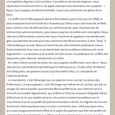
immigré(e)s réguliers, français(e)s, travailleurs de toutes origines, nous
répondions massivement à cet appel salutaire des résistants sans papiers : «
Nous, Sans-papiers du Mesnil-Amelot, nous nous déclarons en grève de la
faim.
Le chiffre de 25 000 expulsés devant être atteint pour le 01 janvier 2008, la
police expulse tout le monde et n’importe qui ! Nous nous sommes fait arrêtés
pour certains lors de démarches au commissariat, pour d’autres lors de
démarches administratives, pour beaucoup lors de rafles anti-immigrés. Nous
refusons d’être traités comme des sous-hommes et appelons l’ensemble des
gens qui pensent encore que nous sommes des êtres humains à dire "Stop" à
cette politique raciste. Nous ne sommes pas des militants politiques venus
foutre le bordel chez vous mais bel et bien des travailleurs désireux de vivre
dignement ».La résistance et la lutte ont fait échec à la politique du chiffre des
expulsions pour donner satisfaction à Le Pen.
En cette 12éme année de lutte, les sans papiers réaffirment avec force : Nous
refusons la clandestinité qui fabrique la délinquance, l’insécurité, les filières
de trafiquants, les patrons voyous qui fraudent le fisc, la corruption de
l’administration.
Le clandestin, c’est l’étranger qui accepte de vivre cacher, inconnu des
Préfectures. Le sans papiers, c’est l’étranger qui refuse de se cacher, qui est un
usager du service public que devrait être la préfecture, qui cherche ainsi à
vivre et à travailler légalement, qui même si l’Etat lui impose l’illégalité refuse
d’être hors la loi, qui rejette ainsi la concurrence entre travailleurs sur le
marché du travail au profit des patrons fraudeurs du fisc et négriers du travail
dissimulé. Voilà pourquoi nous ne nous cacherons pas, voilà pourquoi nous
accusons le gouvernement d’être à la solde des patrons qui font des profits en
exploitant la clandestinité que l’Etat veut nous imposer par ses lois racistes.