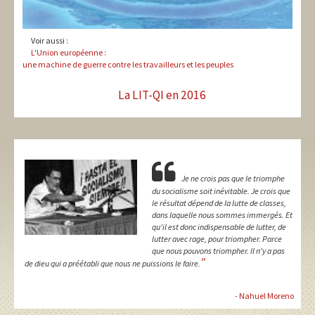
Voir aussi :
L'Union européenne :
une machine de guerre contre les travailleurs et les peuples
La LIT-QI en 2016
Je ne crois pas que le triomphe
du socialisme soit inévitable. Je crois que
le résultat dépend de la lutte de classes,
dans laquelle nous sommes immergés. Et
qu'il est donc indispensable de lutter, de
lutter avec rage, pour triompher. Parce
que nous pouvons triompher. Il n'y a pas
"
de dieu qui a préétabli que nous ne puissions le faire.
- Nahuel Moreno