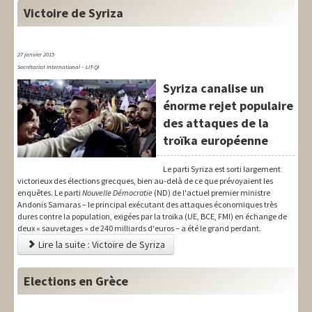
Victoire de Syriza
27 janvier 2015
Secrétariat International – LIT-QI
Syriza canalise un
énorme rejet populaire
des attaques de la
troïka européenne
Le parti Syriza est sorti largement
victorieux des élections grecques, bien au-delà de ce que prévoyaient les
enquêtes. Le parti
Nouvelle Démocratie
(ND) de l'actuel premier ministre
Andonis Samaras – le principal exécutant des attaques économiques très
dures contre la population, exigées par la troïka (UE, BCE, FMI) en échange de
deux « sauvetages » de 240 milliards d'euros – a été le grand perdant.
Lire la suite : Victoire de Syriza
Elections en Grèce