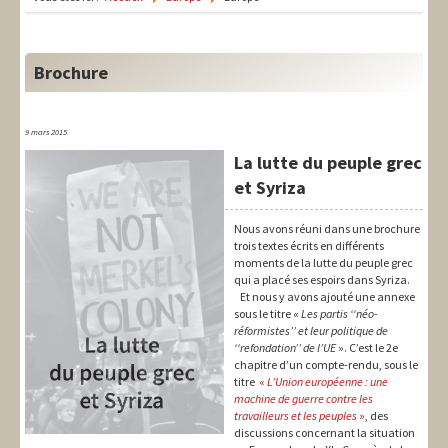
LIT-QI
Théorie
Brochure
National
Europe
9 mars 2015
La lutte du peuple grec
International
et Syriza
Syndical
Nous avons réuni dans une brochure
trois textes écrits en différents
Social
moments de la lutte du peuple grec
qui a placé ses espoirs dans Syriza.
Thèmes
Et nous y avons ajouté une annexe
sous le titre «
Les partis ‘‘néo-
réformistes’’ et leur politique de
‘‘refondation’’ de l’UE
». C’est le 2e
chapitre d’un compte-rendu, sous le
titre
«
L’Union européenne : une
machine de guerre contre les
travailleurs et les peuples
»
, des
discussions concernant la situation