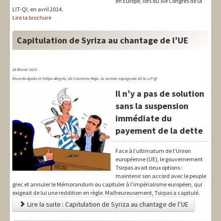
en Europe, lors du XIe Congrès de la
LIT-QI, en avril 2014.
Lire la brochure
Capitulation de Syriza au chantage de l’UE
28 février 2015
Ricardo Ayala et Felipe Alegría, de Corriente Roja, la section espagnole de la LIT-QI
Il n’y a pas de solution
sans la suspension
immédiate du
payement de la dette
Face à l’ultimatum de l’Union
européenne (UE), le gouvernement
Tsirpas avait deux options :
maintenir son accord avec le peuple
grec et annuler le Mémorandum ou capituler à l’impérialisme européen, qui
exigeait de lui une reddition en règle. Malheureusement, Tsirpas a capitulé.
Lire la suite : Capitulation de Syriza au chantage de l’UE