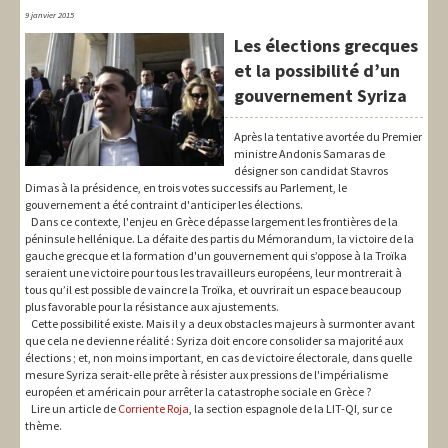
9 janvier 2015
Les élections grecques
et la possibilité d’un
gouvernement Syriza
Après la tentative avortée du Premier
ministre Andonis Samaras de
désigner son candidat Stavros
Dimas à la présidence, en trois votes successifs au Parlement, le
gouvernement a été contraint d'anticiper les élections.
Dans ce contexte, l'enjeu en Grèce dépasse largement les frontières de la
péninsule hellénique. La défaite des partis du Mémorandum, la victoire de la
gauche grecque et la formation d'un gouvernement qui s’oppose à la Troïka
seraient une victoire pour tous les travailleurs européens, leur montrerait à
tous qu’il est possible de vaincre la Troïka, et ouvrirait un espace beaucoup
plus favorable pour la résistance aux ajustements.
Cette possibilité existe. Mais il y a deux obstacles majeurs à surmonter avant
que cela ne devienne réalité : Syriza doit encore consolider sa majorité aux
élections ; et, non moins important, en cas de victoire électorale, dans quelle
mesure Syriza serait-elle prête à résister aux pressions de l'impérialisme
européen et américain pour arrêter la catastrophe sociale en Grèce ?
Lire un article de
Corriente Roja
, la section espagnole de la LIT-QI, sur ce
thème.