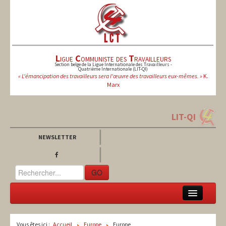
L
igue
C
ommuniste des
T
ravailleurs
Section belge de la Ligue Internationale des Travailleurs -
Quatrième Internationale (LIT-QI)
« L'émancipation des travailleurs sera l'œuvre des travailleurs eux-mêmes. »
K.
Marx
LIT-QI
NEWSLETTER
GO
LCT
Vous êtes ici :
Accueil
Europe
Europe