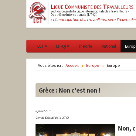
L
igue
C
ommuniste des
T
ravailleurs
Section belge de la Ligue Internationale des Travailleurs -
Quatrième Internationale (LIT-QI)
« L'émancipation des travailleurs sera l'œuvre de
LCT
LIT-QI
Théorie
National
Europ
Vous êtes ici :
Accueil
Europe
Europe
Grèce : Non c'est non !
8 juillet 2015
Comité Exécutif de la LIT-QI
Non, c