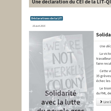
Une déclaration du CEI de la LIT-QI
Déclarations de la LIT
16 avril 2015
Solida
Une décl
La vict
travailleu
faire recu
Cette v
35 grèves
échec les 
Le trio
du FMI, de
Lire l