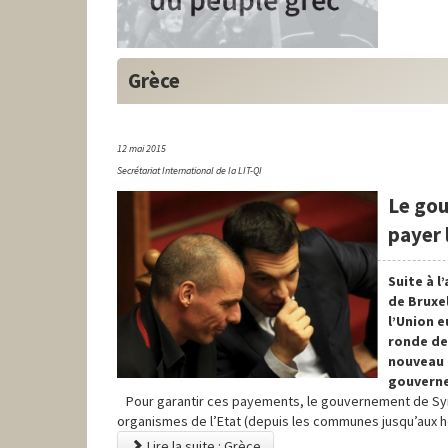
Grèce
12 mai 2015
Secrétariat International de la LIT-QI
Le gou
payer 
Suite à l
de Bruxel
l’Union e
ronde de
nouveau 
gouverne
Pour garantir ces payements, le gouvernement de Syriza
organismes de l’Etat (depuis les communes jusqu’aux h
Lire la suite : Grèce