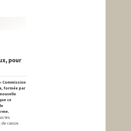
ux, pour
a « Commission
ka, formée par
 nouvelle
que ce
le
erme.
us les
 de caisse.