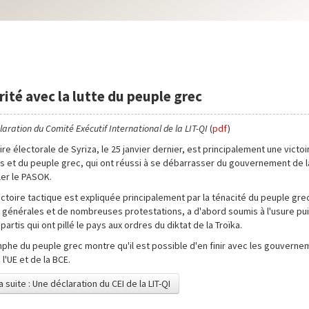
rité avec la lutte du peuple grec
aration du Comité Exécutif International de la LIT-QI
(
pdf
)
oire électorale de Syriza, le 25 janvier dernier, est principalement une victo
rs et du peuple grec, qui ont réussi à se débarrasser du gouvernement de la
ler le PASOK.
ictoire tactique est expliquée principalement par la ténacité du peuple gre
 générales et de nombreuses protestations, a d'abord soumis à l'usure pui
partis qui ont pillé le pays aux ordres du diktat de la Troïka.
mphe du peuple grec montre qu'il est possible d'en finir avec les gouverne
 l'UE et de la BCE.
a suite : Une déclaration du CEI de la LIT-QI