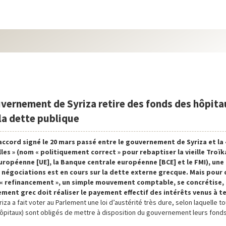
vernement de Syriza retire des fonds des hôpita
la dette publique
’accord signé le 20 mars passé entre le gouvernement de Syriza et l
les » (nom « politiquement correct » pour rebaptiser la vieille Troï
uropéenne [UE], la Banque centrale européenne [BCE] et le FMI), une
 négociations est en cours sur la dette externe grecque. Mais pour 
« refinancement », un simple mouvement comptable, se concrétise, 
ment grec doit réaliser le payement effectif des intérêts venus à t
 a fait voter au Parlement une loi d’austérité très dure, selon laquelle to
ôpitaux) sont obligés de mettre à disposition du gouvernement leurs fonds