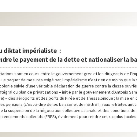
u diktat impérialiste :
dre le payement de la dette et nationaliser la b
iations sont en cours entre le gouvernement grec et les dirigeants de l'im
 Le paquet de mesures exigé par l'impérialisme n'est rien de moins que la 
colonie suivie d'une véritable déclaration de guerre contre la classe ouvrière
ntégral du plan de privatisations – initié par le gouvernement d'Antonis Sa
e) – des aéroports et des ports du Pirée et de Thessalonique ; la mise en 
s pensions (c'est-à-dire de les baisser et de mettre fin aux retraites antici
e la suspension de la négociation collective salariale et des conditions de tr
 licenciements collectifs (ERES), évidement pour rendre ceux-ci plus faciles