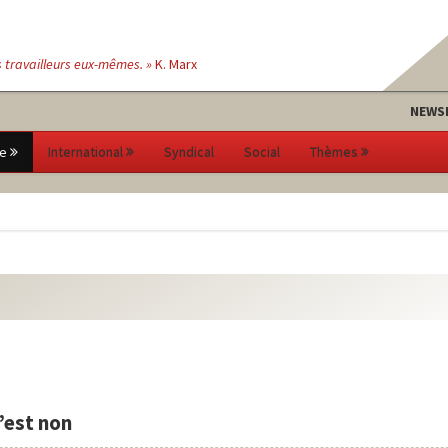
s travailleurs eux-mêmes. »
K. Marx
NEWS
e
International
Syndical
Social
Thèmes
’est non