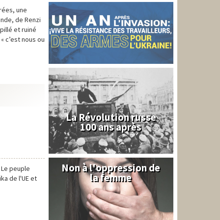
arées, une
ande, de Renzi
illé et ruiné
 « c’est nous ou
La Révolution russe
100 ans après
Non à l'oppression de
Syrie
. Le peuple
la femme
ka de l'UE et