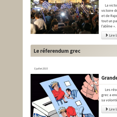
La vict
victoire d
et de Rajo
tout un pa
l’abîme ».
Lire l
Le réferendum grec
5 juillet 2015
Grande
Les rés
grec a enc
sa volonté
Lire 