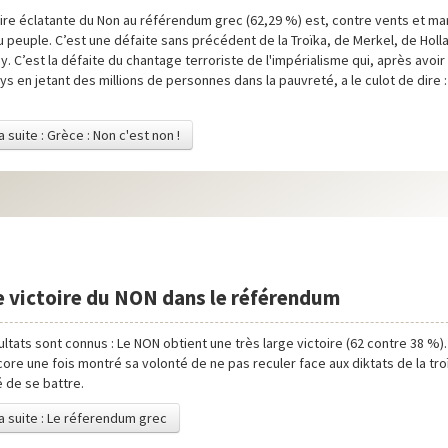
oire éclatante du Non au référendum grec (62,29 %) est, contre vents et m
u peuple. C’est une défaite sans précédent de la Troïka, de Merkel, de Holl
y. C’est la défaite du chantage terroriste de l'impérialisme qui, après avoir p
ys en jetant des millions de personnes dans la pauvreté, a le culot de dire :
a suite : Grèce : Non c'est non !
 victoire du NON dans le référendum
ultats sont connus : Le NON obtient une très large victoire (62 contre 38 %)
ore une fois montré sa volonté de ne pas reculer face aux diktats de la troï
 de se battre.
la suite : Le réferendum grec