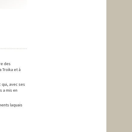
ire des
 Troïka et à
c qui, avec ses
s a mis en
ments laquais