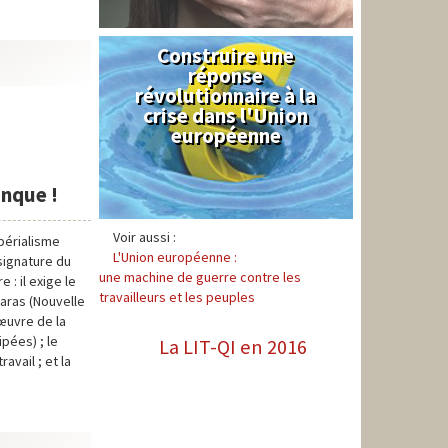
Construire une
Syndical
réponse
révolutionnaire à la
crise dans l'Union
européenne
anque !
Voir aussi :
périalisme
L'Union européenne :
signature du
une machine de guerre contre les
 : il exige le
travailleurs et les peuples
maras (Nouvelle
œuvre de la
pées) ; le
La LIT-QI en 2016
avail ; et la
.