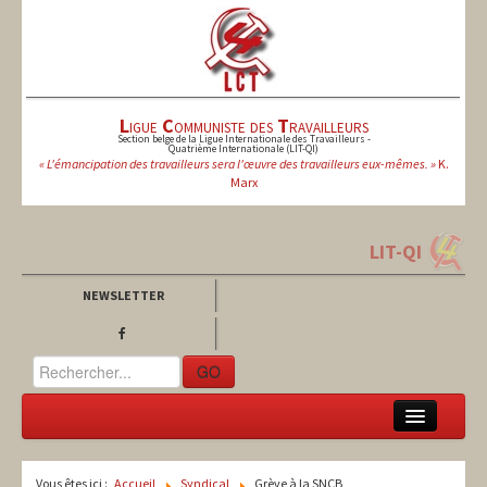
L
igue
C
ommuniste des
T
ravailleurs
Section belge de la Ligue Internationale des Travailleurs -
Quatrième Internationale (LIT-QI)
« L'émancipation des travailleurs sera l'œuvre des travailleurs eux-mêmes. »
K.
Marx
LIT-QI
NEWSLETTER
GO
LCT
Vous êtes ici :
Accueil
Syndical
Grève à la SNCB