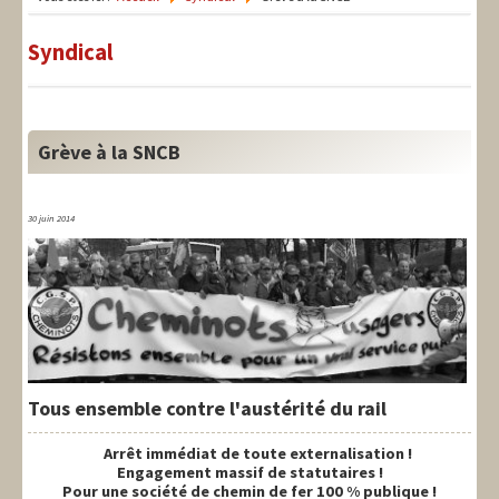
LIT-QI
Syndical
Théorie
National
Europe
Grève à la SNCB
International
30 juin 2014
Syndical
Social
Thèmes
Tous ensemble contre l'austérité du rail
Arrêt immédiat de toute externalisation !
Engagement massif de statutaires !
Pour une société de chemin de fer 100 % publique !