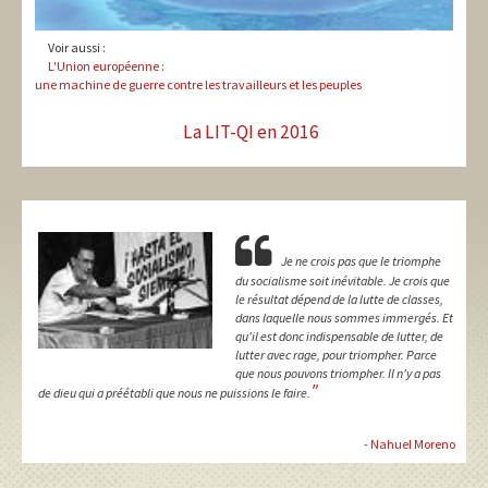
Voir aussi :
L'Union européenne :
une machine de guerre contre les travailleurs et les peuples
La LIT-QI en 2016
Je ne crois pas que le triomphe
du socialisme soit inévitable. Je crois que
le résultat dépend de la lutte de classes,
dans laquelle nous sommes immergés. Et
qu'il est donc indispensable de lutter, de
lutter avec rage, pour triompher. Parce
que nous pouvons triompher. Il n'y a pas
"
de dieu qui a préétabli que nous ne puissions le faire.
- Nahuel Moreno