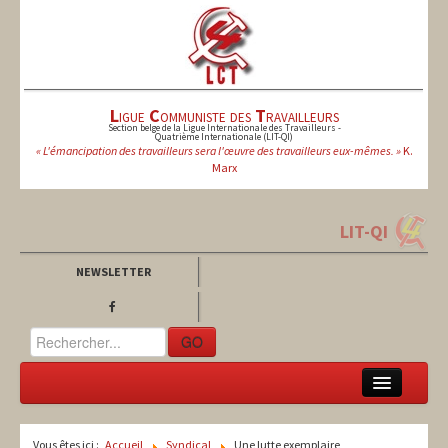
L
igue
C
ommuniste des
T
ravailleurs
Section belge de la Ligue Internationale des Travailleurs -
Quatrième Internationale (LIT-QI)
« L'émancipation des travailleurs sera l'œuvre des travailleurs eux-mêmes. »
K.
Marx
LIT-QI
NEWSLETTER
GO
LCT
Vous êtes ici :
Accueil
Syndical
Une lutte exemplaire