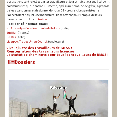
accusations sont rejetées par les travailleurs et leur syndicat et sont à tel point
calomnieuses que le patron lui-même, après une semaine de grève, a proposé
de les abandonner et de donner donc un C4 « propre ». Les grévistes ne
l'acceptaient pas, ni une indemnité ; ils se battent pour l'emploi de leurs
camarades ! Lire
notre tract
.
Solidarité internationale
:
No Austerity – Coordinamento delle lotte
(Italie)
Sud Rail
(France)
Co-Bas
(Italie)
Liverpool Trades Union Council
(Angleterre)
Vive la lutte des travailleurs de BM&S !
Réintégration des travailleurs licenciés !
Le statut de cheminots pour tous les travailleurs de BM&S !
Dossiers
Palestine