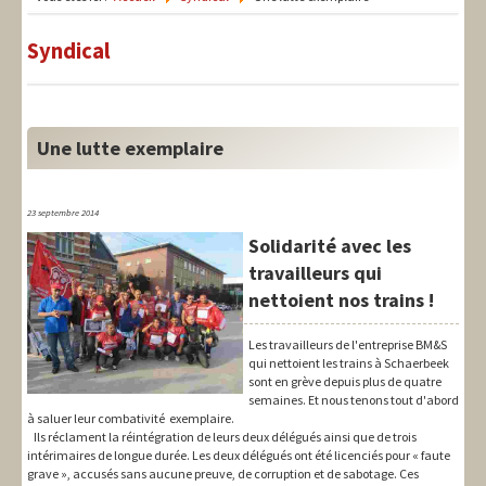
LIT-QI
Syndical
Théorie
National
Europe
Une lutte exemplaire
International
23 septembre 2014
Syndical
Solidarité avec les
Social
travailleurs qui
nettoient nos trains !
Thèmes
Les travailleurs de l'entreprise BM&S
qui nettoient les trains à Schaerbeek
sont en grève depuis plus de quatre
semaines. Et nous tenons tout d'abord
à saluer leur combativité exemplaire.
Ils réclament la réintégration de leurs deux délégués ainsi que de trois
intérimaires de longue durée. Les deux délégués ont été licenciés pour « faute
grave », accusés sans aucune preuve, de corruption et de sabotage. Ces