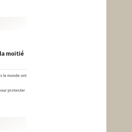
la moitié
rs le monde ont
pour protester