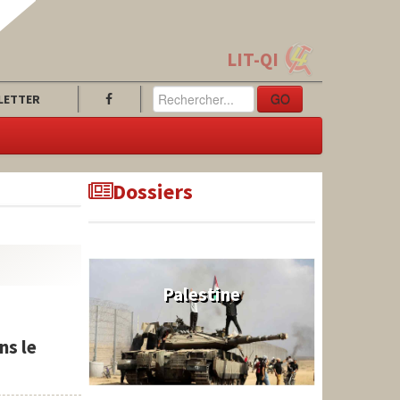
LIT-QI
GO
LETTER
Dossiers
Palestine
ns le