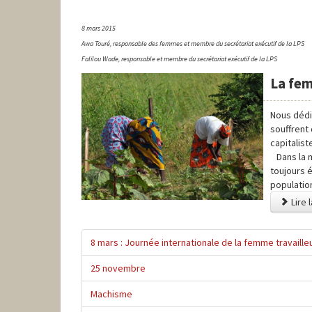
8 mars 2015
Awa Touré, responsable des femmes et membre du secrétariat exécutif de la LPS
Falilou Wade, responsable et membre du secrétariat exécutif de la LPS
La fe
Nous dédi
souffrent
capitalist
Dans la m
toujours 
population
Lire 
8 mars : Journée internationale de la femme travaille
25 novembre
Machisme