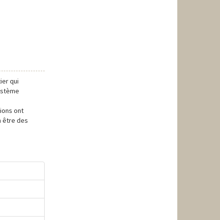
ier qui
système
ions ont
n être des