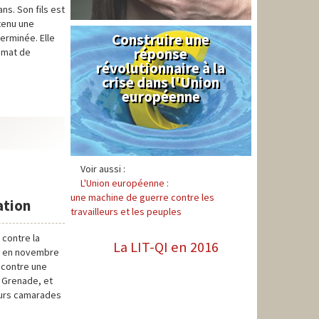
ns. Son fils est
btenu une
Construire une
Syndical
terminée. Elle
réponse
limat de
révolutionnaire à la
crise dans l'Union
européenne
Voir aussi :
L'Union européenne :
une machine de guerre contre les
ation
travailleurs et les peuples
 contre la
La LIT-QI en 2016
ne en novembre
 contre une
t Grenade, et
leurs camarades