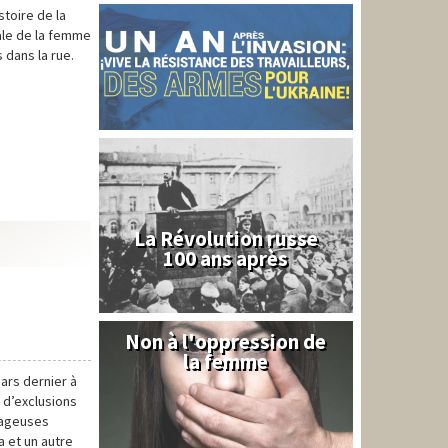
toire de la
nale de la femme
 dans la rue.
La Révolution russe
100 ans après
Non à l'oppression de
Syrie
la femme
ars dernier à
 d’exclusions
rageuses
 et un autre