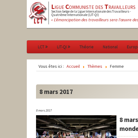
L
igue
C
ommuniste des
T
ravailleurs
Section belge de la Ligue Internationale des Travailleurs -
Quatrième Internationale (LIT-QI)
« L'émancipation des travailleurs sera l'œuvre de
LCT
LIT-QI
Théorie
National
Europ
Vous êtes ici :
Accueil
Thèmes
Femme
8 mars 2017
8 mars 2017
8 mars
monde 