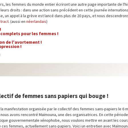
rs, les femmes du monde entier écriront une autre page importante de l'his
 leurs droits : dans une action sans précédent en cette journée internatio
se, un appel à la grève est lancé dans plus de 20 pays, et nous descendrons
e
tract
. (aussi en
néerlandais
)
!
s complets pour les femmes !
on de l'avortement !
ppression !
!
lectif de femmes sans papiers qui bouge !
 la manifestation organisée par le collectif des femmes sans-papiers le 6 m
, nous avons rencontré Maïmouna, une des organisatrices. En cette période
itique gouvernementale xénophobe, nous voulons mettre en avant les cou
e ces femmes, actuellement sans-papiers. Voici un entretien avec Maïmouna