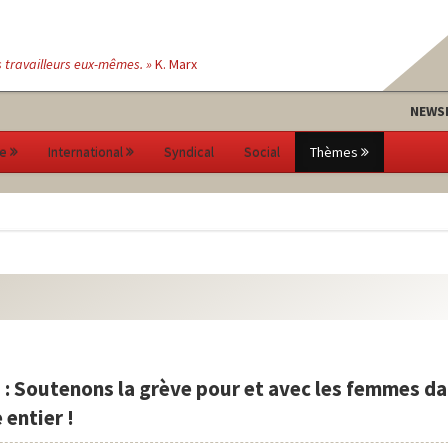
s travailleurs eux-mêmes. »
K. Marx
NEWS
e
International
Syndical
Social
Thèmes
 : Soutenons la grève pour et avec les femmes da
entier !