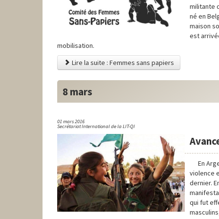
militante 
né en Belg
maison soc
est arrivé
mobilisation.
Lire la suite : Femmes sans papiers
8 mars
01 mars 2016
Secrétariat International de la LIT-QI
Avance
En Arge
violence 
dernier. 
manifesta
qui fut e
masculins,