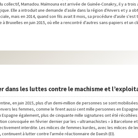
du collectif, Mamadou. Maïmouna est arrivée de Guinée-Conakry, il y a trois a
ique. Elle a introduit une demande d'asile dans la région d'Anvers et y a o
iale, mais en 2014, quand son fils avait 8 mois, sa procédure d'asile s'est 
e à Bruxelles en juin 2015, où elle a rencontré d'autres sans-papiers et un c
r dans les luttes contre le machisme et l’exploit
ntine, en juin 2015, plus d'un demi-million de personnes se sont mobilisées
envers les femmes, comme le firent aussi cent mille personnes en Espag
En Espagne également, plus de cinquante mille signatures ont été récoltées
tion convoquée en février dernier par les « ultramachistes » à Barcelone e
ffectivement interdite. Les milices de femmes kurdes, avec les milices de 
 continuent à lutter contre l'armée réactionnaire de Daesh (EI).