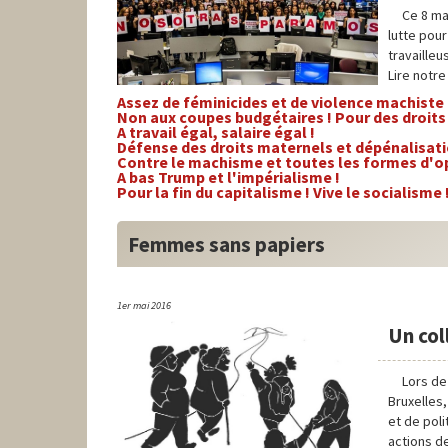
Ce 8 ma
lutte pour
travailleu
Lire notr
Assez de féminicides et de violence machiste 
Non aux coupes budgétaires ! Pour des droit
A travail égal, salaire égal !
Défense des droits maternels et dépénalisati
Contre le machisme et toutes les formes d'o
A bas Trump et l'impérialisme !
Pour la fin du capitalisme ! Vive le socialisme 
Femmes sans papiers
1er mai 2016
Un col
Lors de
Bruxelles
et de pol
actions d