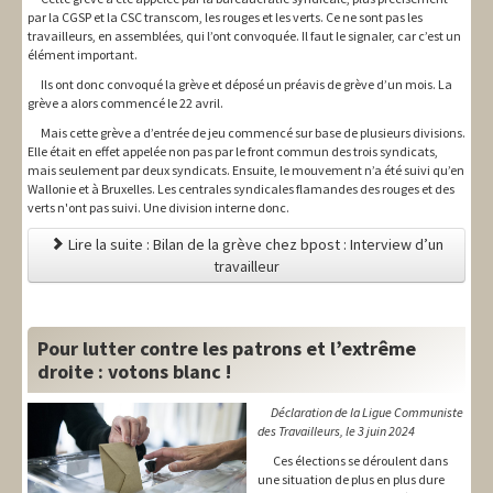
par la CGSP et la CSC transcom, les rouges et les verts. Ce ne sont pas les
travailleurs, en assemblées, qui l’ont convoquée. Il faut le signaler, car c’est un
élément important.
Ils ont donc convoqué la grève et déposé un préavis de grève d’un mois. La
grève a alors commencé le 22 avril.
Mais cette grève a d’entrée de jeu commencé sur base de plusieurs divisions.
Elle était en effet appelée non pas par le front commun des trois syndicats,
mais seulement par deux syndicats. Ensuite, le mouvement n’a été suivi qu’en
Wallonie et à Bruxelles. Les centrales syndicales flamandes des rouges et des
verts n'ont pas suivi. Une division interne donc.
Lire la suite : Bilan de la grève chez bpost : Interview d’un
travailleur
Pour lutter contre les patrons et l’extrême
droite : votons blanc !
Déclaration de la Ligue Communiste
des Travailleurs, le 3 juin 2024
Ces élections se déroulent dans
une situation de plus en plus dure