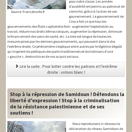
pour notre classe. Les années
d’austérité ont permis au patronat de
s’enrichir, grâce à l’action de son
Source: Francetvinfo.fr
gouvernement. Le gouvernement de
Croo a fait ce que tous les
gouvernements des États capitalistes font : augmenter l’exploitation au
travail, réduire nos droits démocratiques, augmenter la répression, diminuer
le financement des soins de santé, etc. La liste est longue de toutes les
mesures prises par les derniers gouvernements, qui poussent dans le dos
l’extrême droite. Ce phénomène s’explique entre autres par le légitime dégoût
qu’inspirent les politiques des partis traditionnels et les trahisons d’une
« gauche », destructrices de nos acquis sociaux.
Lire la suite : Pour lutter contre les patrons et l’extrême
droite : votons blanc !
Stop à la répression de Samidoun ! Défendons la
liberté d’expression ! Stop à la criminalisation
de la résistance palestinienne et de ses
soutiens !
Nous reproduisons ci-dessous la
déclaration du réseau Samidoun de