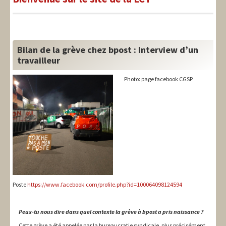
LIT-QI
Théorie
National
Bilan de la grève chez bpost : Interview d’un
travailleur
Europe
Photo: page facebook CGSP
International
Syndical
Social
Thèmes
Poste
https://www.facebook.com/profile.php?id=100064098124594
Peux-tu nous dire dans quel contexte la grève à bpost a pris naissance ?
Cette grève a été appelée par la bureaucratie syndicale, plus précisément