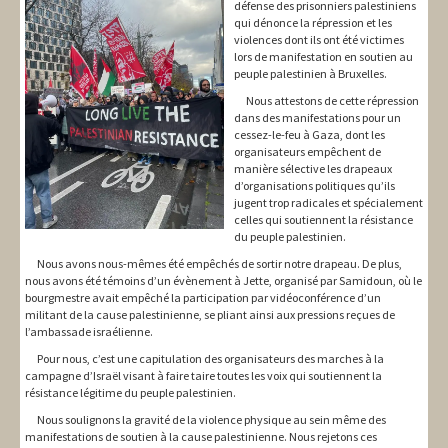
défense des prisonniers palestiniens
qui dénonce la répression et les
violences dont ils ont été victimes
lors de manifestation en soutien au
peuple palestinien à Bruxelles.
Nous attestons de cette répression
dans des manifestations pour un
cessez-le-feu à Gaza, dont les
organisateurs empêchent de
manière sélective les drapeaux
d’organisations politiques qu’ils
jugent trop radicales et spécialement
celles qui soutiennent la résistance
du peuple palestinien.
Nous avons nous-mêmes été empêchés de sortir notre drapeau. De plus,
nous avons été témoins d’un évènement à Jette, organisé par Samidoun, où le
bourgmestre avait empêché la participation par vidéoconférence d’un
militant de la cause palestinienne, se pliant ainsi aux pressions reçues de
l’ambassade israélienne.
Pour nous, c’est une capitulation des organisateurs des marches à la
campagne d’Israël visant à faire taire toutes les voix qui soutiennent la
résistance légitime du peuple palestinien.
Nous soulignons la gravité de la violence physique au sein même des
manifestations de soutien à la cause palestinienne. Nous rejetons ces