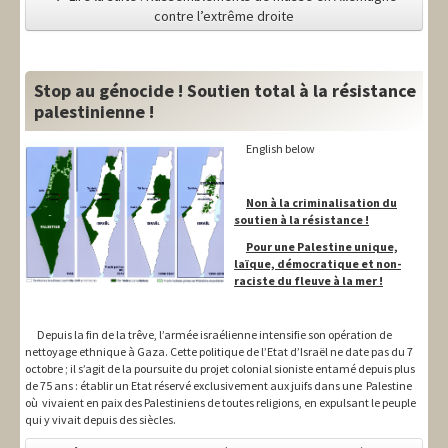
contre l’extrême droite
Stop au génocide ! Soutien total à la résistance
palestinienne !
English below
Non à la criminalisation du
soutien à la résistance !
Pour une Palestine unique,
laïque, démocratique et non-
raciste du fleuve à la mer !
Depuis la fin de la trêve, l’armée israélienne intensifie son opération de
nettoyage ethnique à Gaza. Cette politique de l’Etat d’Israël ne date pas du 7
octobre ; il s’agit de la poursuite du projet colonial sioniste entamé depuis plus
de 75 ans : établir un Etat réservé exclusivement aux juifs dans une Palestine
où vivaient en paix des Palestiniens de toutes religions, en expulsant le peuple
qui y vivait depuis des siècles.