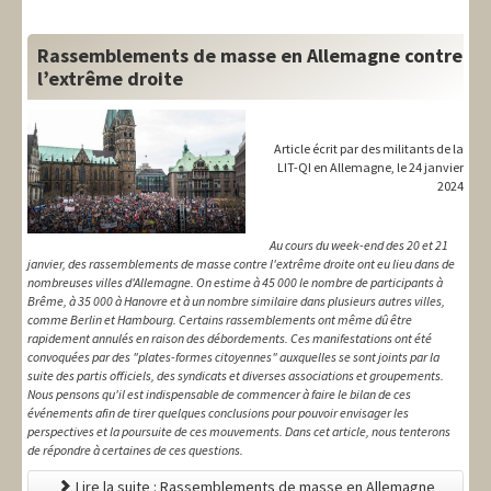
Rassemblements de masse en Allemagne contre
l’extrême droite
Article écrit par des militants de la
LIT-QI en Allemagne, le 24 janvier
2024
Au cours du week-end des 20 et 21
janvier, des rassemblements de masse contre l'extrême droite ont eu lieu dans de
nombreuses villes d'Allemagne. On estime à 45 000 le nombre de participants à
Brême, à 35 000 à Hanovre et à un nombre similaire dans plusieurs autres villes,
comme Berlin et Hambourg. Certains rassemblements ont même dû être
rapidement annulés en raison des débordements. Ces manifestations ont été
convoquées par des "plates-formes citoyennes" auxquelles se sont joints par la
suite des partis officiels, des syndicats et diverses associations et groupements.
Nous pensons qu'il est indispensable de commencer à faire le bilan de ces
événements afin de tirer quelques conclusions pour pouvoir envisager les
perspectives et la poursuite de ces mouvements. Dans cet article, nous tenterons
de répondre à certaines de ces questions.
Lire la suite : Rassemblements de masse en Allemagne