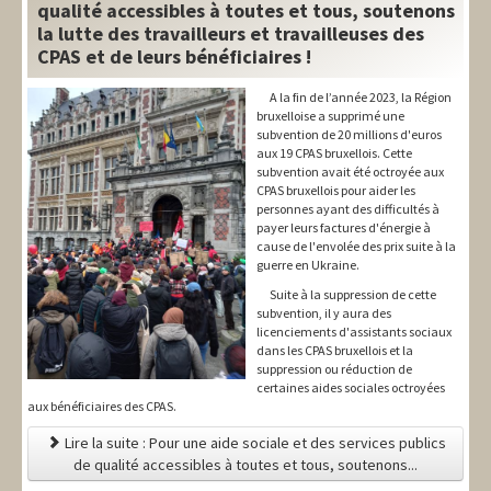
qualité accessibles à toutes et tous, soutenons
la lutte des travailleurs et travailleuses des
CPAS et de leurs bénéficiaires !
A la fin de l’année 2023, la Région
bruxelloise a supprimé une
subvention de 20 millions d'euros
aux 19 CPAS bruxellois. Cette
subvention avait été octroyée aux
CPAS bruxellois pour aider les
personnes ayant des difficultés à
payer leurs factures d'énergie à
cause de l'envolée des prix suite à la
guerre en Ukraine.
Suite à la suppression de cette
subvention, il y aura des
licenciements d'assistants sociaux
dans les CPAS bruxellois et la
suppression ou réduction de
certaines aides sociales octroyées
aux bénéficiaires des CPAS.
Lire la suite : Pour une aide sociale et des services publics
de qualité accessibles à toutes et tous, soutenons...