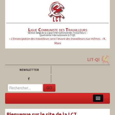
L
igue
C
ommuniste des
T
ravailleurs
Section belge de la Ligue Internationale des Travailleurs -
Quatrième Internationale (LIT-QI)
« L'émancipation des travailleurs sera l'œuvre des travailleurs eux-mêmes. »
K.
Marx
LIT-QI
NEWSLETTER
GO
LCT
Bienvenue sur le site de la LCT