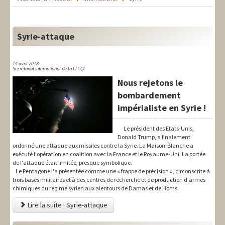
LIT-QI
Théorie
Syrie-attaque
National
Europe
14 avril 2018
Secrétariat international de la LIT-QI
Nous rejetons le
International
bombardement
Syndical
impérialiste en Syrie !
Social
Le président des Etats-Unis,
Donald Trump, a finalement
Thèmes
ordonné une attaque aux missiles contre la Syrie. La Maison-Blanche a
exécuté l'opération en coalition avec la France et le Royaume-Uni. La portée
de l'attaque était limitée, presque symbolique.
Le Pentagone l'a présentée comme une « frappe de précision », circonscrite à
trois bases militaires et à des centres de recherche et de production d'armes
chimiques du régime syrien aux alentours de Damas et de Homs.
Lire la suite : Syrie-attaque