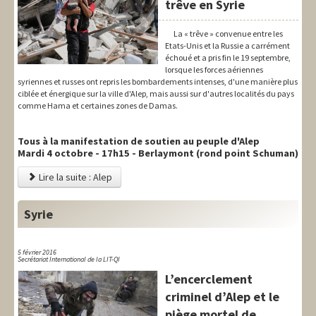
trêve en Syrie
La « trêve » convenue entre les
Etats-Unis et la Russie a carrément
échoué et a pris fin le 19 septembre,
lorsque les forces aériennes
syriennes et russes ont repris les bombardements intenses, d'une manière plus
ciblée et énergique sur la ville d'Alep, mais aussi sur d'autres localités du pays
comme Hama et certaines zones de Damas.
Tous à la manifestation de soutien au peuple d'Alep
Mardi 4 octobre - 17h15 - Berlaymont (rond point Schuman)
Lire la suite : Alep
Syrie
5 février 2016
Secrétariat International de la LIT-QI
L’encerclement
criminel d’Alep et le
piège mortel de