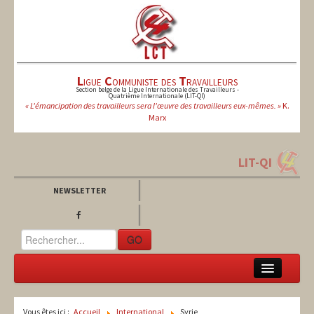
L
igue
C
ommuniste des
T
ravailleurs
Section belge de la Ligue Internationale des Travailleurs -
Quatrième Internationale (LIT-QI)
« L'émancipation des travailleurs sera l'œuvre des travailleurs eux-mêmes. »
K.
Marx
LIT-QI
NEWSLETTER
GO
LCT
Vous êtes ici :
Accueil
International
Syrie