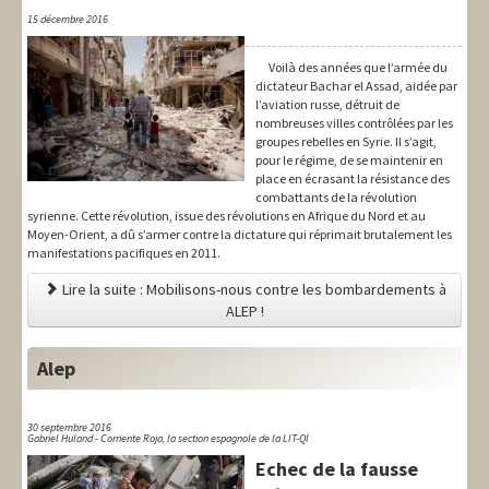
15 décembre 2016
Voilà des années que l’armée du
dictateur Bachar el Assad, aidée par
l’aviation russe, détruit de
nombreuses villes contrôlées par les
groupes rebelles en Syrie. Il s’agit,
pour le régime, de se maintenir en
place en écrasant la résistance des
combattants de la révolution
syrienne. Cette révolution, issue des révolutions en Afrique du Nord et au
Moyen-Orient, a dû s’armer contre la dictature qui réprimait brutalement les
manifestations pacifiques en 2011.
Lire la suite : Mobilisons-nous contre les bombardements à
ALEP !
Alep
30 septembre 2016
Gabriel Huland - Corriente Roja, la section espagnole de la LIT-QI
Echec de la fausse