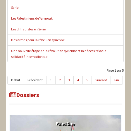
Syrie
Les Palestiniens de Yarmouk
Les djihadistes en Syrie
Des armes pour la rébellion syrienne
Une nouvelle étape de la révolution syrienne et la nécessité de la
solidarité internationale
Page 1 sur 5
Début
Précédent
1
2
3
4
5
Suivant
Fin
Dossiers
Palestine