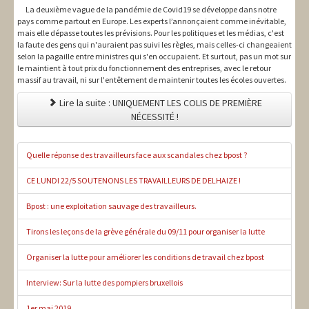
La deuxième vague de la pandémie de Covid19 se développe dans notre
pays comme partout en Europe. Les experts l’annonçaient comme inévitable,
mais elle dépasse toutes les prévisions. Pour les politiques et les médias, c'est
la faute des gens qui n'auraient pas suivi les règles, mais celles-ci changeaient
selon la pagaille entre ministres qui s'en occupaient. Et surtout, pas un mot sur
le maintient à tout prix du fonctionnement des entreprises, avec le retour
massif au travail, ni sur l'entêtement de maintenir toutes les écoles ouvertes.
Lire la suite : UNIQUEMENT LES COLIS DE PREMIÈRE
NÉCESSITÉ !
Quelle réponse des travailleurs face aux scandales chez bpost ?
CE LUNDI 22/5 SOUTENONS LES TRAVAILLEURS DE DELHAIZE !
Bpost : une exploitation sauvage des travailleurs.
Tirons les leçons de la grève générale du 09/11 pour organiser la lutte
Organiser la lutte pour améliorer les conditions de travail chez bpost
Interview: Sur la lutte des pompiers bruxellois
1er mai 2019