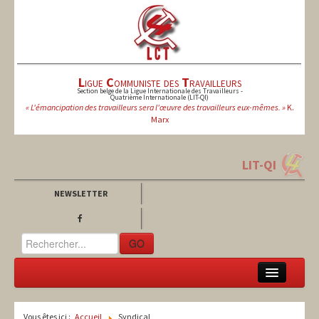
L
igue
C
ommuniste des
T
ravailleurs
Section belge de la Ligue Internationale des Travailleurs -
Quatrième Internationale (LIT-QI)
« L'émancipation des travailleurs sera l'œuvre des travailleurs eux-mêmes. »
K.
Marx
LIT-QI
NEWSLETTER
GO
LCT
Vous êtes ici :
Accueil
Syndical