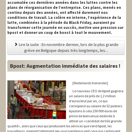
accumulée ces dernières années dans les luttes contre les
plans de réorganisation de l’entreprise. Ces plans, menés en
continu depuis des années, ont affecté durement nos
conditions de travail. La colère en interne, l’expérience de la
lutte, combinées à la période du Black Friday, auraient pu
transformer cette journée en succès, mettre une pression sur
bpost et donner un coup de boost à tout le mouvement.
Lire la suite : En novembre dernier, lors de la plus grande
grève en Belgique depuis très longtemps, les...
Bpost: Augmentation immédiate des salaires !
[Nederlands hieronder]
Le nouveau CEO de bpost gagnera
un salaire de près de 1,2 million
d’euros brut par an, ce qui
correspond au salaire de 52 postiers.
Ajoutons à cela 250 000 euros de
prime de bienvenue destinée à
attirer un «candidat de très grande
qualité», alors que ceux qui produisent les services que vend bpost, les
travailleurs, gagnent tellement peu que nombreux sont ceux qui continuent