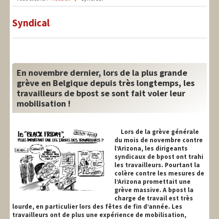
LIT-QI
Syndical
Théorie
National
Europe
En novembre dernier, lors de la plus grande
grève en Belgique depuis très longtemps, les
International
travailleurs de bpost se sont fait voler leur
Syndical
mobilisation !
Social
Lors de la grève générale
du mois de novembre contre
Thèmes
l’Arizona, les dirigeants
syndicaux de bpost ont trahi
les travailleurs. Pourtant la
colère contre les mesures de
l’Arizona promettait une
grève massive. A bpost la
charge de travail est très
lourde, en particulier lors des fêtes de fin d’année. Les
travailleurs ont de plus une expérience de mobilisation,